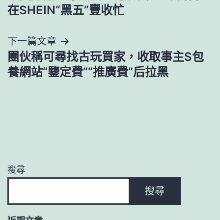
章
在SHEIN“黑五”豐收忙
導
下一篇文章
覽
團伙稱可尋找古玩買家，收取事主S包
養網站“鑒定費”“推廣費”后拉黑
搜尋
搜尋