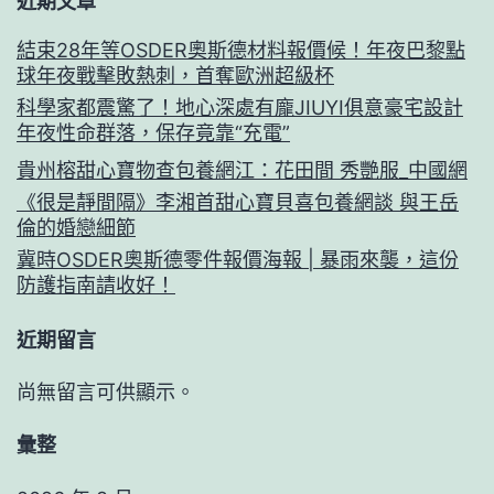
近期文章
結束28年等OSDER奧斯德材料報價候！年夜巴黎點
球年夜戰擊敗熱刺，首奪歐洲超級杯
科學家都震驚了！地心深處有龐JIUYI俱意豪宅設計
年夜性命群落，保存竟靠“充電”
貴州榕甜心寶物查包養網江：花田間 秀艷服_中國網
《很是靜間隔》李湘首甜心寶貝喜包養網談 與王岳
倫的婚戀細節
冀時OSDER奧斯德零件報價海報 | 暴雨來襲，這份
防護指南請收好！
近期留言
尚無留言可供顯示。
彙整