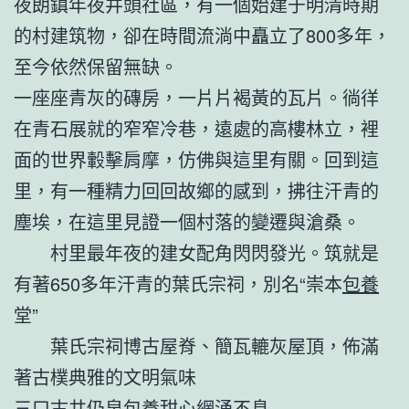
夜朗鎮年夜井頭社區，有一個始建于明清時期
的村建筑物，卻在時間流淌中矗立了800多年，
至今依然保留無缺。
一座座青灰的磚房，一片片褐黃的瓦片。徜徉
在青石展就的窄窄冷巷，遠處的高樓林立，裡
面的世界轂擊肩摩，仿佛與這里有關。回到這
里，有一種精力回回故鄉的感到，拂往汗青的
塵埃，在這里見證一個村落的變遷與滄桑。
村里最年夜的建女配角閃閃發光。筑就是
有著650多年汗青的葉氏宗祠，別名“崇本
包養
堂”
葉氏宗祠博古屋脊、簡瓦轆灰屋頂，佈滿
著古樸典雅的文明氣味
三口古井仍泉
包養甜心網
涌不息