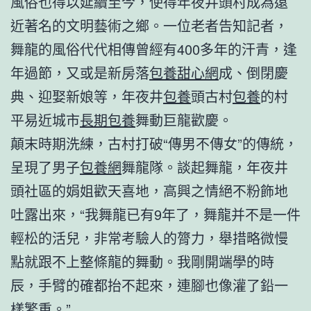
風俗也得以延續至今，使得年夜井頭村成為遠
近著名的文明藝術之鄉。一位老者告知記者，
舞龍的風俗代代相傳曾經有400多年的汗青，逢
年過節，又或是新房落
包養甜心網
成、倒閉慶
典、迎娶新娘等，年夜井
包養
頭古村
包養
的村
平易近城市
長期包養
舞動巨龍歡慶。
顛末時期洗練，古村打破“傳男不傳女”的傳統，
呈現了男子
包養網
舞龍隊。談起舞龍，年夜井
頭社區的娟姐歡天喜地，高興之情絕不粉飾地
吐露出來，“我舞龍已有9年了，舞龍并不是一件
輕松的活兒，非常考驗人的膂力，舉措略微慢
點就跟不上整條龍的舞動。我剛開端學的時
辰，手臂的確都抬不起來，連腳也像灌了鉛一
樣繁重。”