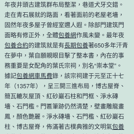
年夜井頭古建筑群布局整潔，巷道犬牙交錯。
走在青石展就的路面，看著面前的老屋老墻，
固然年夜多屋子曾經室邇人遐。除部門建筑門
面略有修正外，全體
包養網
作風未變。最年夜
包養合約
的建筑就是有
長期包養
著650多年汗青
在夢中，葉自願親眼目擊了整本書，內在的事
務重要是女配角的葉氏宗祠，別名“崇本堂”。
據記
包養網車馬費
錄，該宗祠建于元至正十七
年（1357年），呈三開三進布局，博古屋脊、
簡瓦轆灰屋頂、紅砂巖石柱和門框、淨水磚
墻、石門檻。門匾筆跡仍然清楚，壁畫雕龍畫
鳳，顏色艷麗。淨水磚墻、石門檻、紅砂巖石
柱、博古屋脊，佈滿著古樸典雅的文明氣
包養