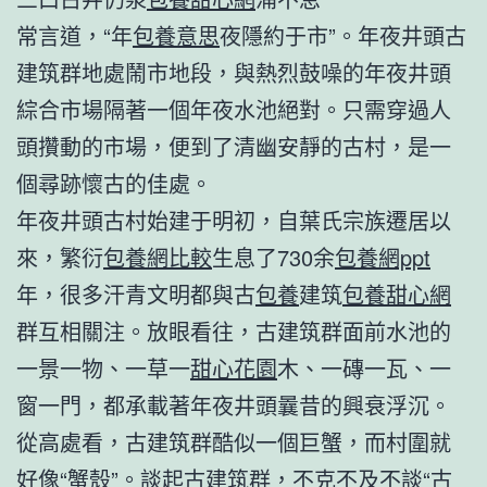
常言道，“年
包養意思
夜隱約于市”。年夜井頭古
建筑群地處鬧市地段，與熱烈鼓噪的年夜井頭
綜合市場隔著一個年夜水池絕對。只需穿過人
頭攢動的市場，便到了清幽安靜的古村，是一
個尋跡懷古的佳處。
年夜井頭古村始建于明初，自葉氏宗族遷居以
來，繁衍
包養網比較
生息了730余
包養網ppt
年，很多汗青文明都與古
包養
建筑
包養甜心網
群互相關注。放眼看往，古建筑群面前水池的
一景一物、一草一
甜心花園
木、一磚一瓦、一
窗一門，都承載著年夜井頭曩昔的興衰浮沉。
從高處看，古建筑群酷似一個巨蟹，而村圍就
好像“蟹殼”。談起古建筑群，不克不及不談“古