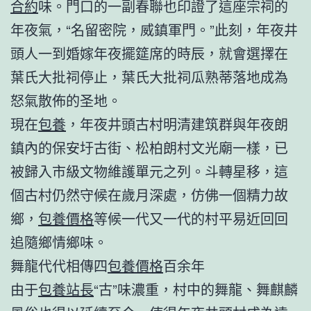
合約
味。門口的一副春聯也印證了這座宗祠的
年夜氣，“名留密院，威鎮軍門。”此刻，年夜井
頭人一到婚嫁年夜擺筵席的時辰，就會選擇在
葉氏大批祠停止，葉氏大批祠瓜熟蒂落地成為
怒氣散佈的圣地。
現在
包養
，年夜井頭古村明清建筑群與年夜朗
鎮內的保安圩古街、松柏朗村文光廟一樣，已
被歸入市級文物維護單元之列。斗轉星移，這
個古村仍然守候在歲月深處，仿佛一個精力故
鄉，
包養價格
等候一代又一代的村平易近回回
追隨鄉情鄉味。
舞龍代代相傳四
包養價格
百余年
由于
包養站長
“古”味濃重，村中的舞龍、舞麒麟