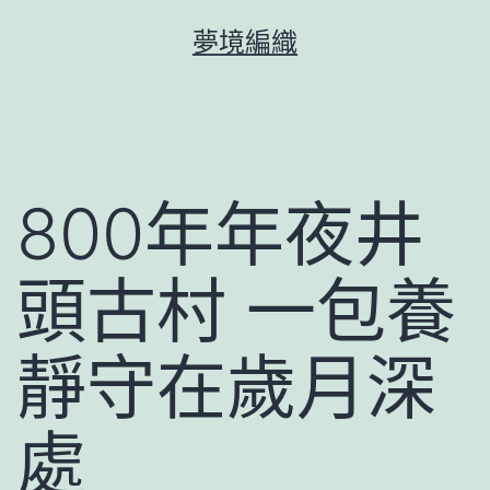
跳
夢境編織
至
主
要
內
容
800年年夜井
頭古村 一包養
靜守在歲月深
處