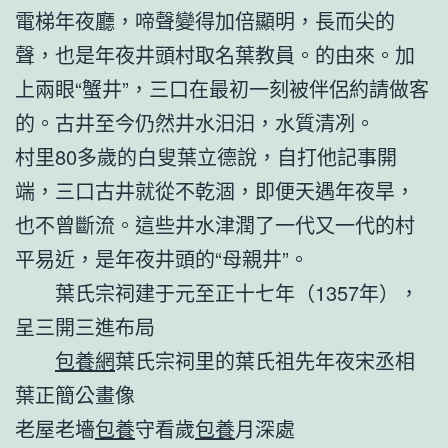
電梯年夜廳，啼聲變得加倍顯明，長而尖的
聲，也是年夜井頭村取名葉教員。的由來。加
上兩眼“蟹井”，三口在最初一刻被伴侶約請做客
的。古井至今仍然井水汩汩，水質清冽。
村里80多歲的白叟葉立德說，自打他記事開
端，三口古井就從不乾涸，即便天遇年夜旱，
也不曾斷流。這些井水津潤了一代又一代的村
平易近，是年夜井頭的“母親井”。
葉氏宗祠建于元至正十七年（1357年），
呈三開三進布局
包養網
葉氏宗祠里的葉氏祖先年夜宋丞相
葉正簡公畫像
老屋老墻
包養
守看歲
包養
月深處