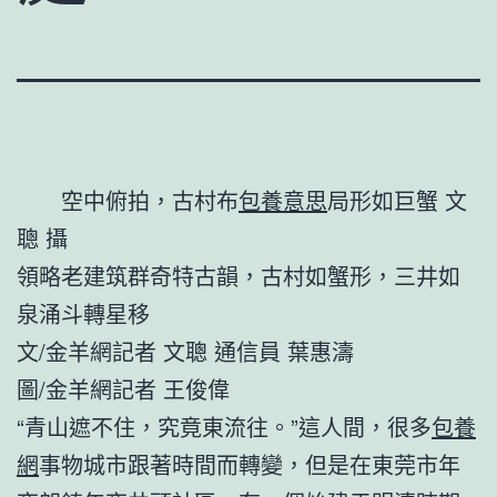
空中俯拍，古村布
包養意思
局形如巨蟹 文
聰 攝
領略老建筑群奇特古韻，古村如蟹形，三井如
泉涌斗轉星移
文/金羊網記者 文聰 通信員 葉惠濤
圖/金羊網記者 王俊偉
“青山遮不住，究竟東流往。”這人間，很多
包養
網
事物城市跟著時間而轉變，但是在東莞市年