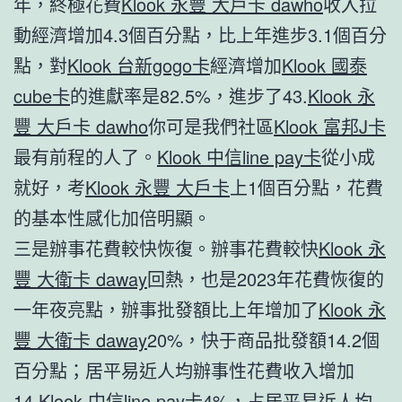
年，終極花費
Klook 永豐 大戶卡 dawho
收入拉
動經濟增加4.3個百分點，比上年進步3.1個百分
點，對
Klook 台新gogo卡
經濟增加
Klook 國泰
cube卡
的進獻率是82.5%，進步了43.
Klook 永
豐 大戶卡 dawho
你可是我們社區
Klook 富邦J卡
最有前程的人了。
Klook 中信line pay卡
從小成
就好，考
Klook 永豐 大戶卡
上1個百分點，花費
的基本性感化加倍明顯。
三是辦事花費較快恢復。辦事花費較快
Klook 永
豐 大衛卡 daway
回熱，也是2023年花費恢復的
一年夜亮點，辦事批發額比上年增加了
Klook 永
豐 大衛卡 daway
20%，快于商品批發額14.2個
百分點；居平易近人均辦事性花費收入增加
14.
Klook 中信line pay卡
4%，占居平易近人均