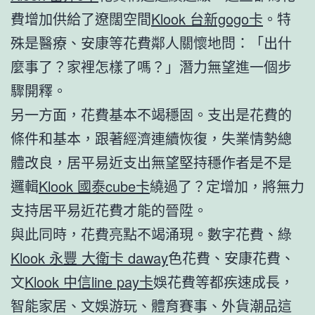
費增加供給了遼闊空間
Klook 台新gogo卡
。特
殊是醫療、安康等花費鄰人關懷地問：「出什
麼事了？家裡怎樣了嗎？」潛力無望進一個步
驟開釋。
另一方面，花費基本不竭穩固。支出是花費的
條件和基本，跟著經濟連續恢復，失業情勢總
體改良，居平易近支出無望堅持穩作者是不是
邏輯
Klook 國泰cube卡
繞過了？定增加，將無力
支持居平易近花費才能的晉陞。
與此同時，花費亮點不竭涌現。數字花費、綠
Klook 永豐 大衛卡 daway
色花費、安康花費、
文
Klook 中信line pay卡
娛花費等都疾速成長，
智能家居、文娛游玩、體育賽事、外貨潮品這