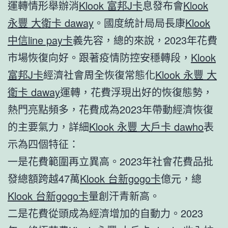
運轉情形舉辦消
Klook 富邦J卡
息發布會
Klook
永豐 大衛卡 daway
。國度統計局局長康
Klook
中信line pay卡
義先容，總的來說，2023年花費
市場恢復向好。跟著疫情防控安穩轉段，
Klook
富邦J卡
經濟社會周全恢復常態化
Klook 永豐 大
衛卡 daway
運轉，花費浮現出好的恢復態勢，
熱門亮點頻多，花費成為2023年帶動經濟恢復
的主要氣力，詳細
Klook 永豐 大戶卡 dawho
表
示為四個特征：
一是花費範圍再立異高。2023年社會花費品批
發總額跨越47萬
Klook 台新gogo卡
億元，總
Klook 台新gogo卡
量創汗青新高。
二是花費從頭成為經濟增加的自動力。2023