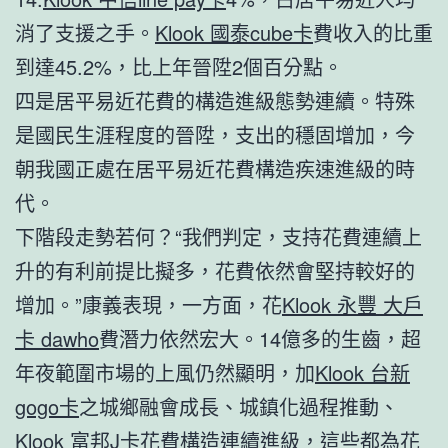
消了支援之手。
Klook 國泰cube卡
費收入的比重
到達45.2%，比上年晉陞2個百分點。
四是居平易近花費的構造進級態勢連續。特殊
是國民生涯程度的晉陞，支出的穩固增加，今
朝我國正處在居平易近花費構造疾速進級的時
代。
下階段走勢若何？“我們判定，支持花費連續上
升的有利前提比擬多，花費依然會堅持較好的
增加。”康義表現，一方面，花
Klook 永豐 大戶
卡 dawho
費潛力依然宏大。14億多的生齒，超
年夜範圍市場的上風仍然顯明，加
Klook 台新
gogo卡
之城鄉融會成長、城鎮化過程推動、
Klook 富邦J卡
花費構造連續進級，這些都為花