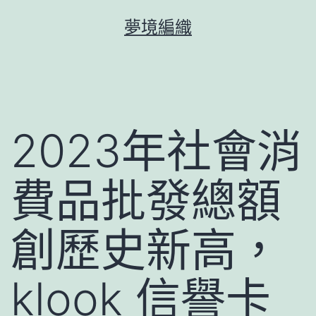
跳
夢境編織
至
主
要
內
容
2023年社會消
費品批發總額
創歷史新高，
klook 信譽卡