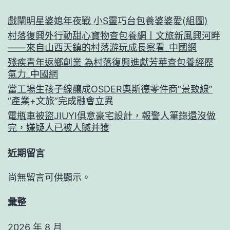
戲闡明星婆媳年夜戰 小S靈巧台包養婆婆愛(組圖)
村落復興外行動甜心寶物查包養網丨文旅新風興河畔
——來自山西天鎮的村落游玩成長察看_中國網
殘疾青年返鄉創業 為村落復興進獻芳華查包養經歷
氣力_中國網
當工場生孩子線釀成OSDER奧斯德零件商“景致線”
“產業+文旅”完成融會立異
電瓶車被盜JIUYI俱意豪宅設計，報警人筆錄還沒做
完，嫌疑人已被人贓并獲
近期留言
尚無留言可供顯示。
彙整
2026 年 8 月