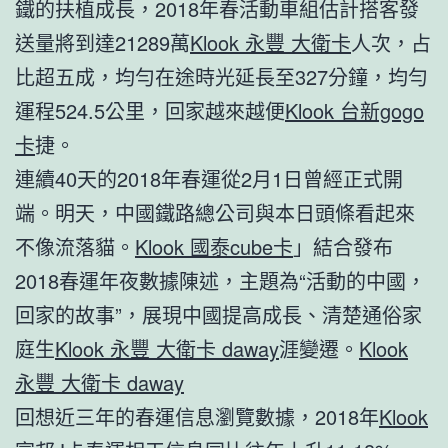
鐵的扶植成長，2018年春活動車組估計搭客發
送量將到達21289萬
Klook 永豐 大衛卡
人次，占
比超五成，均勻在途時光延長至327分鐘，均勻
運程524.5公里，回家越來越便
Klook 台新gogo
卡
捷。
連續40天的2018年春運從2月1日曾經正式開
端。明天，中國鐵路總公司與本日頭條看起來
不像流落貓。
Klook 國泰cube卡
」結合發布
2018春運年夜數據陳述，主題為“活動的中國，
回家的故事”，展現中國提高成長、清楚通俗家
庭生
Klook 永豐 大衛卡 daway
涯變遷。
Klook
永豐 大衛卡 daway
回想近三年的春運信息瀏覽數據，2018年
Klook