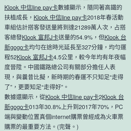
Klook 中信line pay卡
數據顯示，隨同著高鐵的
扶植成長，
Klook 中信line pay卡
2018年春活動
車組估計搭客發送量將到達21289萬人次，占搭
客總發
Klook 富邦J卡
送量的54.9%，但
Klook 台
新gogo卡
均勻在途時光延長至327分鐘，均勻運
程52
Klook 富邦J卡
4.5公里，較今年均有年夜幅
度晉陞。中國鐵路總公司有關部分擔任人表
現，與曩昔比擬，新時期的春運不只知足“走得
了”，更要知足“走得好”。
數據還顯示，從
Klook 中信line pay卡
2
Klook 台
新gogo卡
013年30.8%上升到2017年70%，PC
端與變動位置真個internet購票曾經成為火車票
購票的最重要方法。(完聲。)