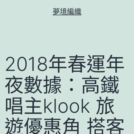
跳
夢境編織
至
主
要
內
容
2018年春運年
夜數據：高鐵
唱主klook 旅
遊優惠角 搭客