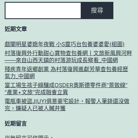
搜尋
近期文章
戲闡明星婆媳年夜戰 小S靈巧台包養婆婆愛(組圖)
村落復興外行動甜心寶物查包養網丨文旅新風興河畔
——來自山西天鎮的村落游玩成長察看_中國網
殘疾青年返鄉創業 為村落復興進獻芳華查包養經歷
氣力_中國網
當工場生孩子線釀成OSDER奧斯德零件商“景致線”
“產業+文旅”完成融會立異
電瓶車被盜JIUYI俱意豪宅設計，報警人筆錄還沒做
完，嫌疑人已被人贓并獲
近期留言