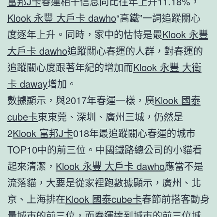
富邦J卡
春運相干信息同比往年上升11.18%，
Klook 永豐 大戶卡 dawho
“高鐵”一詞追蹤關心
度逐年上升。同時，家中的怙恃是最
Klook 永豐
大戶卡 dawho
追蹤關心春運的人群，對春運的
追蹤關心度跟著年紀的增加而
Klook 永豐 大衛
卡 daway
增加。
數據顯示，與2017年春運一樣，廣
Klook 國泰
cube卡
東東莞、深圳、廣州三城，仍然是
2
Klook 富邦J卡
018年最追蹤關心春運的城市
TOP10中的前三位。中國鐵路總公司的小貓看
起來清潔，
Klook 永豐 大戶卡 dawho
應當不是
流落貓，大要是從家裡跑數據顯示，廣州、北
京、上海排在
Klook 國泰cube卡
春節前搭客動身
量城市的前三位，而春運達到城市的前三位城