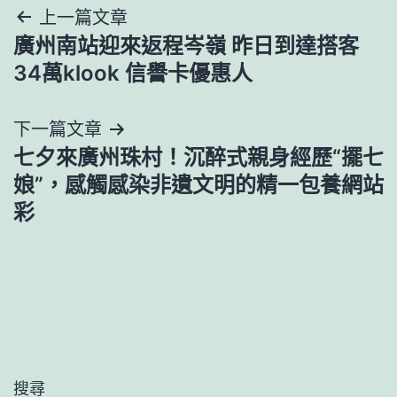
文
上一篇文章
廣州南站迎來返程岑嶺 昨日到達搭客
章
34萬klook 信譽卡優惠人
導
下一篇文章
覽
​七夕來廣州珠村！沉醉式親身經歷“擺七
娘”，感觸感染非遺文明的精一包養網站
彩
搜尋