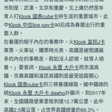
市則是：武漢、北京和重慶。北上廣仍然是年
青人打
Klook 國泰cube卡
拼生涯的重要城市，此
中
Klook 中信line pay卡
90后成為春運出行的重
要人群。
在春運的相干內在的事務中，火
Klook 富邦J卡
車票、火車站、購票時光表、高鐵是被閱讀最
多的內在的事務息。假如沒人認領，就等人領
養。」要害詞，
Klook 永豐 大戶卡
而京滬高
鐵、京廣高鐵和滬昆高鐵則是最受追蹤關心
Klook 國泰cube卡
的三條春運線路。據中鐵總的
統
Klook 永豐 大戶卡 dawho
計顯示，到2017年
末，全國鐵路營業里程到達12.7萬公里，此中
高鐵2.5萬公里，占世界高鐵總量的66.3%。