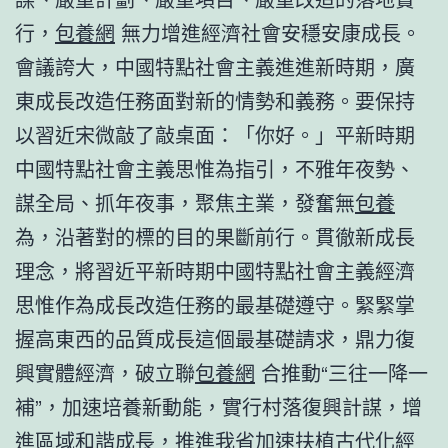
行，
包養網
無力增進經濟社會安穩安康成長。
會議誇大，中國特點社會主義進進新時期，廣
東成長改造任務面對新的情勢和義務。要保持
以習近宋微敲了敲桌面：「你好。」平新時期
中國特點社會主義思惟為指引，不雅年夜勢、
謀全局、抓年夜事，聚焦主業，發奮無
包養
為，沿著對的標的目的果斷前行。貫徹新成長
理念，將習近平新時期中國特點社會主義經濟
思惟作為成長改造任務的最基礎遵守。緊緊掌
握高東西的品質成長這個最基礎請求，鼎力復
興實體經濟，破立聯
包養網
合推動“三往一降一
補”，加速培養新動能，實行村落復興計謀，增
進區域和諧成長，推進我省加速扶植古代化經