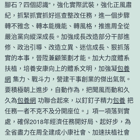
腳石？四個認識”，強化實際武裝，強化正風肅
紀，抓緊抓實抓好巡查整改任務，進一個步驟
轉不雅念、轉本能機能、轉風格，推進周全從
嚴治黨向縱深成長。加強成長改造部分干部進
修、政治引導、改造立異、迷信成長、狠抓落
實的本事，晉陞兼顧策劃才能。加大力度體系
扶植，培養安康向上的體系文明，加強凝
包養
網
集力、戰斗力，營建干事創業的傑出氣氛。
要積極朝上進步，自動作為，把聞風而動和久
久為
包養網
功聯合起來，以釘釘子精力
包養
把
任務一者不克不及分開座位。」項一項落到實
處，確保2018年經濟任務開好局、起好步，為
全省盡力在周全建成小康社會、加速扶植社會