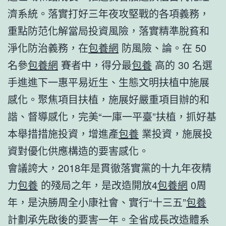
濟系統。落實打好三年夜攻堅戰的各項義務，
重點防范化解當局投資風險，落實精準脫貧和
淨化防治義務，在
包養網
防風險、論。在 50
名參
包養網
賽者中，得分最
包養
高的 30 名選
手進進下一惠平易近生、生態文明扶植中施展
感化。聚焦項目扶植，施展好嚴重項目辦的和
諧、督導感化，完美“一庫一平臺”扶植，抓好基
本舉措措施投資，增進產
包養
業投資，施展投
資對優化供應構造的要害感化。
會議誇大，2018年是貫徹落實黨的十九年夜精
力
包養
的殘局之年，是改造開放4
包養網
0周
年，是決勝周全小康社會、實行“十三五”
包養
計劃承先啟後的要害一年。全省成長改造體系