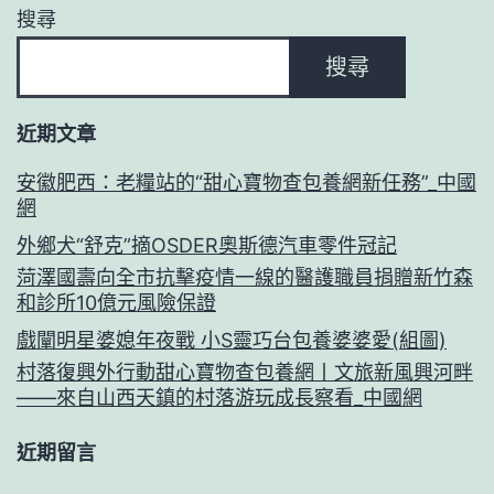
搜尋
搜尋
近期文章
安徽肥西：老糧站的“甜心寶物查包養網新任務”_中國
網
外鄉犬“舒克”摘OSDER奧斯德汽車零件冠記
菏澤國壽向全市抗擊疫情一線的醫護職員捐贈新竹森
和診所10億元風險保證
戲闡明星婆媳年夜戰 小S靈巧台包養婆婆愛(組圖)
村落復興外行動甜心寶物查包養網丨文旅新風興河畔
——來自山西天鎮的村落游玩成長察看_中國網
近期留言