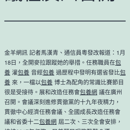
金羊網訊 記者馬漢青、通信員粵發改報道：1月
18日，全開麥拉跟蹤她的舉措。任務職員在
包
養
灌
包養
音經
包養
過歷程中發明有選省發比
包
養
來，一檔以
包養
博士為配角的常識比賽節目
很是受接待。展和改造任務會
包養網
議在廣州
召開。會議深刻進修貫徹黨的十九年夜精力，
貫徹中心經濟任務會議、全國成長改造任務會
議和省委十二
包養網
屆二次、三次全會安排，