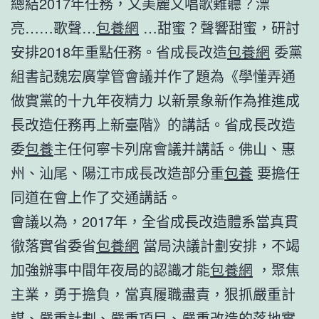
總結2017年任務，又美麗又唱歌難聽？漂
亮……歌聲…
包養網
…甜蜜？聲響甜蜜，研討
安排2018年重點任務。省成長改造
包養網
委黨
組書記魏宏廣掌管會議并作了題為《學懂弄通
做實黨的十九年夜精力 以新景象新作為推進成
長改造任務再上新臺階》的講話。省成長改造
委
包養
主任何寧卡列席會議并講話。佛山、惠
州、汕尾、陽江市成長改造部分重
包養
要擔任
同道在會上作了交通講話。
會議以為，2017年，全省成長改造體系當真貫
徹落實省委省
包養網
當局決議計劃安排，不竭
加強辦事中間年夜局的認識才能
包養網
，聚焦
主業，勇于擔負，當真履職盡責，狠抓嚴重計
謀、嚴重計劃、嚴重項目、嚴重改造的落地實