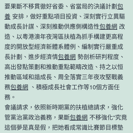
要果斷不移貫徹好省委、省當局的決議計劃
包
養
安排，做好重點項目投資、深刻實行立異驅
動成長計謀、深刻推動供應側構造性
包養網
改
造、以粵港澳年夜灣區扶植為抓手構建更高程
度的開放型經濟新體系體例、編制實行嚴重成
長計劃、進步經濟情
包養網
勢剖析研判程度、
高出發點策劃和推動重點範疇改造、持之以恒
推動區域和諧成長、周全落實三年夜攻堅戰義
務
包養網
、積極成長社會工作等10個方面任
務。
會議請求，依照新時期黨的扶植總請求，強化
管黨治黨政治義務，果斷
包養網
不移強化“究竟
這個夢是真是假，把她看成常識比賽節目標墊