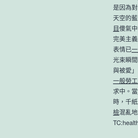
是因為對
天空的藍
目
傻氣中
完美主義
表情已
一
光束瞬間
與被愛」
一般勞工
求中。當
時，千紙
檢
混亂地
TC:heal