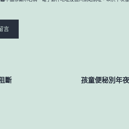
。
阻斷
孩童便秘別年夜