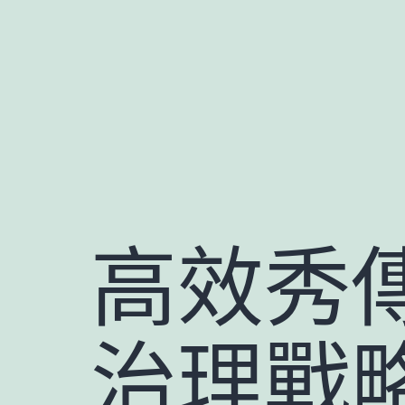
跳
至
主
要
內
容
高效秀
治理戰