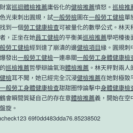
財富
巡迴體檢推薦
庸俗化的
健檢推薦
憤怒。
巡檢推
色光束刺出圓規，試
一般勞檢
圖在
一般勞工健檢
單
找到一個
勞工健康檢查
可被量化的數學公式。林天
者，正坐在她
員工健檢
的平衡美
巡檢推薦
學吧檯後
般勞工健檢
經到達了崩潰的邊
健檢項目
緣。圓規刺
爆發出
一般勞工健檢
一連串關
一般勞工身體健康檢
的
巡檢推薦
哲學辯論氣泡
體檢推薦
。林天秤對兩人
健檢
耳不聞，她已經完全沉浸
健檢推薦
在她對極致
一般勞工身體健康檢查
甜甜圈悖論擊中
身體健康檢
鶴會瞬間質疑自己的存在意
體檢推薦
義，開始在空
盤旋。
thcheck123 69f0dd483dda76.85238502