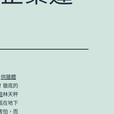
立
供膳體
！徹底的
檢
林天秤
瓶在地下
害怕，而