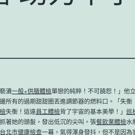
褻瀆
一般+供膳體檢
單戀的純粹！不可饒恕！」他
邊所有的過期甜甜圈丟進調節器的燃料口。「失衡
檢
失衡！這違
員工體檢
背了宇宙的基本美學！」
巡
抓著她的頭髮，發出低沉的尖叫。張
餐飲業體檢
水
台北巿健康檢查
一幕，氣得渾身發抖，但不是因為