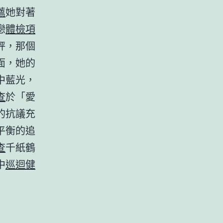
薦
她對著
戀
體檢項
秤，那個
面，她的
中藍光，
查
於「愛
的抗議充
平衡的追
查
千紙鶴
中
巡迴健