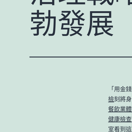
勃發展
「用金錢
檢
刻將身
餐飲業體
健康檢查
室看到這