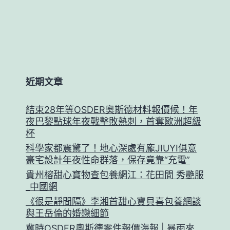
近期文章
結束28年等OSDER奧斯德材料報價候！年
夜巴黎點球年夜戰擊敗熱刺，首奪歐洲超級
杯
科學家都震驚了！地心深處有龐JIUYI俱意
豪宅設計年夜性命群落，保存竟靠“充電”
貴州榕甜心寶物查包養網江：花田間 秀艷服
_中國網
《很是靜間隔》李湘首甜心寶貝喜包養網談
與王岳倫的婚戀細節
冀時OSDER奧斯德零件報價海報 | 暴雨來