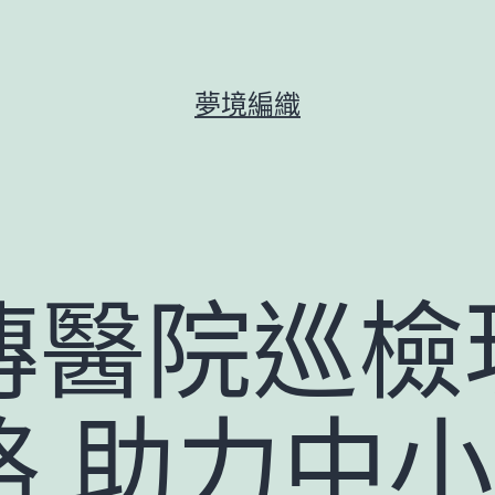
夢境編織
傳醫院巡檢
略 助力中