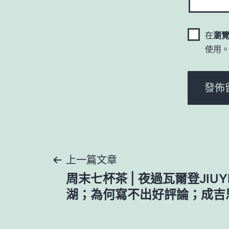
在
瀏
使用
文
上一篇文章
周末七杯茶 | 夜過瓦爾登JIU
章
湖；為何寫不出好評論；成吉