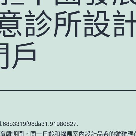
I俱意診所設
門戶
d:68b3319f98da31.91980827.
育雛期間，同一日齡和
禪風室內設計
品系的雛雞應