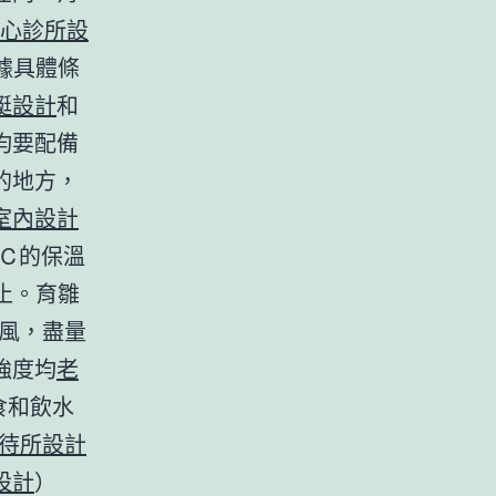
心診所設
據具體條
艇設計
和
均要配備
的地方，
室內設計
8℃的保溫
止。育雛
通風，盡量
強度均
老
食和飲水
待所設計
設計
）