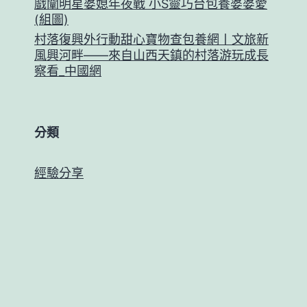
戲闡明星婆媳年夜戰 小S靈巧台包養婆婆愛
(組圖)
村落復興外行動甜心寶物查包養網丨文旅新
風興河畔——來自山西天鎮的村落游玩成長
察看_中國網
分類
經驗分享