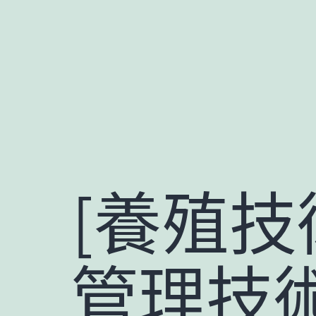
跳
至
主
要
內
容
[養殖技
管理技