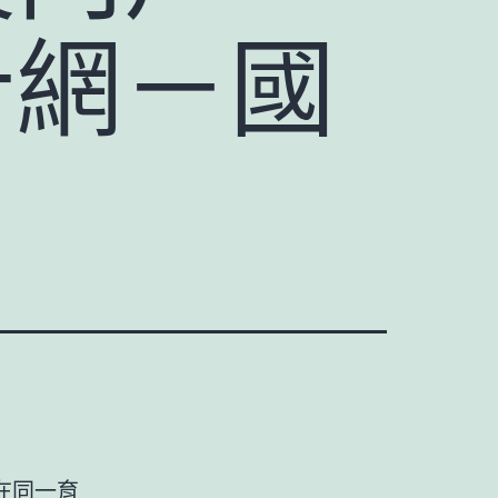
計網－國
在同一育