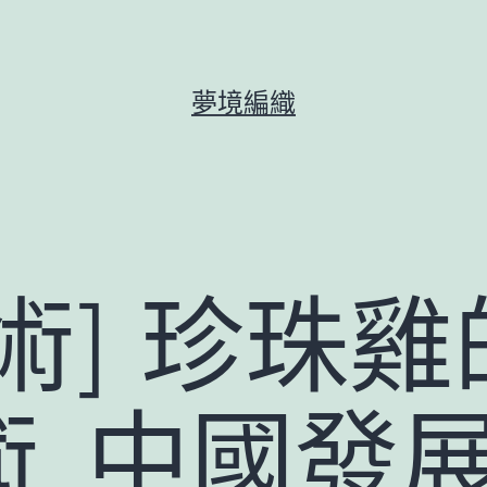
夢境編織
術] 珍珠
術_中國發