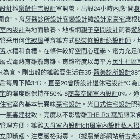
設計
雛
樂齡住宅設計
室飼養，出殼24小時內應“開
身
“開食”。育
牙醫診所設計
客變設計
雛
設計家豪宅
應根
室內設計
為地面散養、地板網
親子空間設計
飼養
遊
管采用何
侘寂風
種育雛方式
綠裝修設計
綠設計師
，
置水槽和食槽。在條件較好
空間心理學
、電力充足
層式電熱育雛籠育雛。育雛密度以每平方
民生社區
40只為宜。剛出殼的雛雞要生活在35-
醫美診所設計
3
后每周下降3℃，直至20
會所設計
退休宅設計
℃為
宅
的濕度應保持在50%-6
商業空間室內設計
0%，
住宅
室內基本無異味
豪宅設計
。光
日式住宅設計
照
一
無毒建材
致、亮度以不影響雛
THE R3 寓所
雞采
管理方便，雛雞
天母室內設計
loft風室內設計
私人招
立即斷翅、注意嚴格消毒。（據農業部網站
新古典