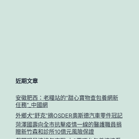
近期文章
安徽肥西：老糧站的“甜心寶物查包養網新
任務”_中國網
外鄉犬“舒克”摘OSDER奧斯德汽車零件冠記
菏澤國壽向全市抗擊疫情一線的醫護職員捐
贈新竹森和診所10億元風險保證