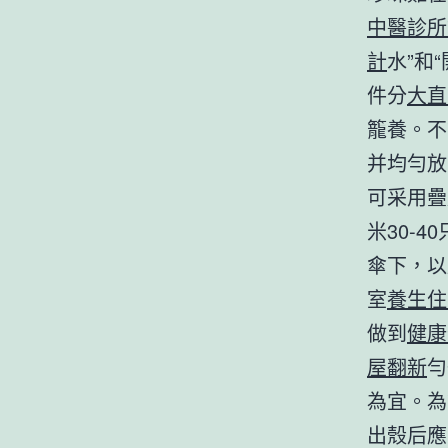
中醫診所
計
水”和
件分
大直
籠養。不
并均勻放
可采用疊
米30-
傘下，以
室
養生住
做到
健康
屋翻新
勻
為宜。為
出殼后應