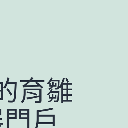
雞的育雛
展門戶