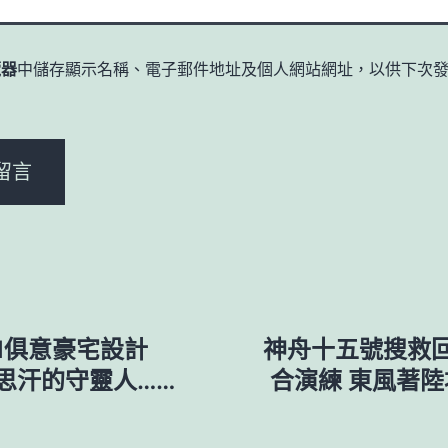
覽器
中儲存顯示名稱、電子郵件地址及個人網站網址，以供下次
。
YI俱意豪宅設計
神舟十五號搜救
思汗的守靈人……
合演練 東風著