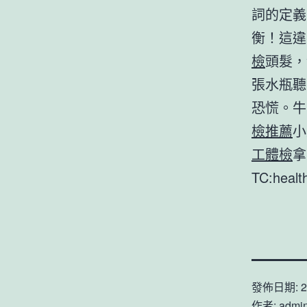
詞的定義
衡！這違
檢
頭髮，
張水瓶聽
恐慌。牛
檢推薦
小
工體檢
拿
TC:healt
發佈日期:
2
作者:
admi