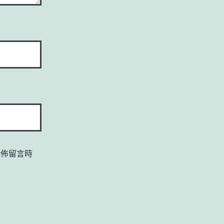
發佈留言時