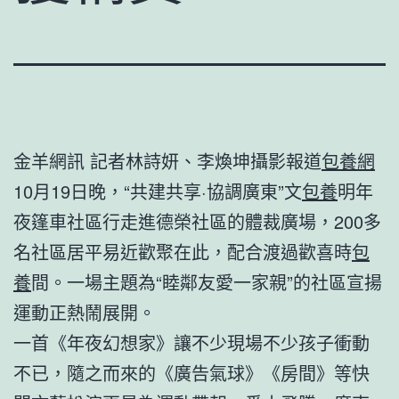
金羊網訊 記者林詩妍、李煥坤攝影報道
包養網
10月19日晚，“共建共享·協調廣東”文
包養
明年
夜篷車社區行走進德榮社區的體裁廣場，200多
名社區居平易近歡聚在此，配合渡過歡喜時
包
養
間。一場主題為“睦鄰友愛一家親”的社區宣揚
運動正熱鬧展開。
一首《年夜幻想家》讓不少現場不少孩子衝動
不已，隨之而來的《廣告氣球》《房間》等快