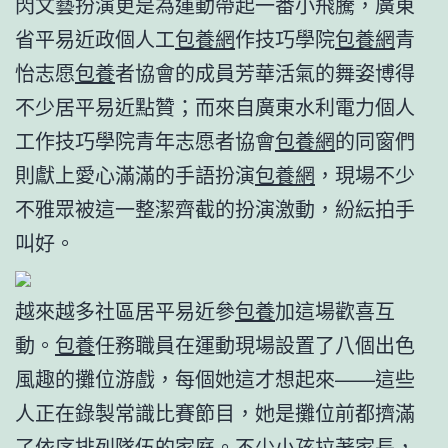
閃文藝扮演更是為運動帶起一番小飛騰，廣東
省平易近政個人工
包養網
作技巧學院
包養網
青
怡志愿
包養
者協會的成員芳華活氣的舞姿博得
不少居平易近點贊；而來自廣東水利電力個人
工作技巧學院青年志愿者協會
包養網
的同窗們
則獻上愛心滿滿的手語扮演
包養網
，現場不少
不雅眾被這一整潔齊截的扮演激動，紛紜拍手
叫好。
越來越多社區居平易近參
包養
加這場歡喜互
動。
包養
任務職員在運動現場設置了八個出色
風趣的攤位游戲，每個她這才想起來——這些
人正在錄製常識比賽節目，她是攤位前都擠滿
了依序排列隊伍的家庭。不少小孩拉著家長，