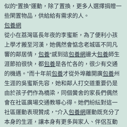
似的“置換”運動，除了置換，更多人選擇捐贈一
些閑置物品，供給給有需求的人。
包養網
從小在荔灣區長年夜的李蜜斯，為了便利小孩
上學才搬至河漢，她偶然會惦念老城區不同凡
響的鄰居情，
包養
“感到這
包養網
邊大
包養
師生
涯節拍很快，都
包養
是各忙各的，很少有交通
的機遇。”而十年前
包養
才從外埠離開廣
包養
州
生涯的吳蜜斯先容，她和鄰人打交道重要仍是
由於孩子們作為橋梁，同個黌舍的家長們偶然
會在社區廣場交通教導心得。她們紛紜對這一
社區運動表現贊成，“介入
包養網
運動既充分了
本身的生涯，讓本身有更多與家人、伴侶互動