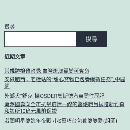
搜尋
搜尋
近期文章
常規體檢難察覺 血管斑塊質變可奪命
安徽肥西：老糧站的“甜心寶物查包養網新任務”_中國
網
外鄉犬“舒克”摘OSDER奧斯德汽車零件冠記
菏澤國壽向全市抗擊疫情一線的醫護職員捐贈新竹森
和診所10億元風險保證
戲闡明星婆媳年夜戰 小S靈巧台包養婆婆愛(組圖)