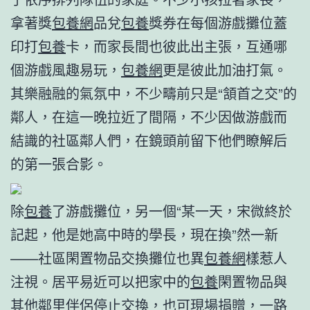
拿著獎
包養網
品兌
包養
獎券在每個游戲攤位蓋
印打
包養
卡，而家長間也彼此出主張，互通哪
個游戲風趣易玩，
包養網
更是彼此加油打氣。
其樂融融的氣氛中，不少疇前只是“頷首之交”的
鄰人，在這一晚拉近了間隔，不少因做游戲而
結識的社區鄰人們，在鏡頭前留下他們瞭解后
的第一張合影。
除
包養
了游戲攤位，另一個“某一天，宋微終於
記起，他是她高中時的學長，現在換”然一新
——社區閑置物品交換攤位也異
包養網
樣惹人
注視。居平易近可以把家中的
包養
閑置物品與
其他鄰里伴侶停止交換，也可現場捐贈，一路