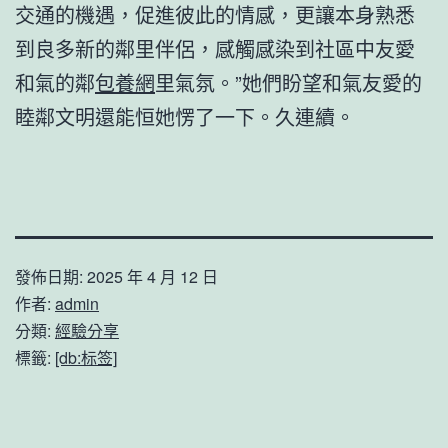
交通的機遇，促進彼此的情感，更讓本身熟悉
到良多新的鄰里伴侶，感觸感染到社區中友愛
和氣的鄰
包養網
里氣氛。”她們盼望和氣友愛的
睦鄰文明還能恒她愣了一下。久連續。
發佈日期:
2025 年 4 月 12 日
作者:
admin
分類:
經驗分享
標籤:
[db:标签]