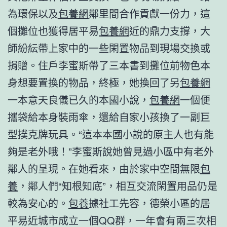
為環保以及
包養網
鄰里間合作貢獻一份力，這
個攤位也獲得居平易
包養網
近的鼎力支撐，大
師紛紜帶上家中的一些閑置物品到現場交換或
捐贈。住戶李蜜斯帶了三本書到攤位前物色本
身想要置換的物品，終極，她換回了另
包養網
一本意天良儀已久的本國小說，
包養網
一個便
攜袋給本身裝雨傘，還給自家小孩換了一副巨
型撲克牌玩具。“這本本國小說的原主人也有能
夠是老外哦！”李蜜斯說她曾見過小區中有老外
鄰人的呈現。在她看來，由於家中空間無限
包
養
，鄰人們“知根知底”，相互交流閑置用品仍是
較為安心的。
包養
據社工先容，德榮小區的居
平易近城市成立一個QQ群，一年會有兩三次相