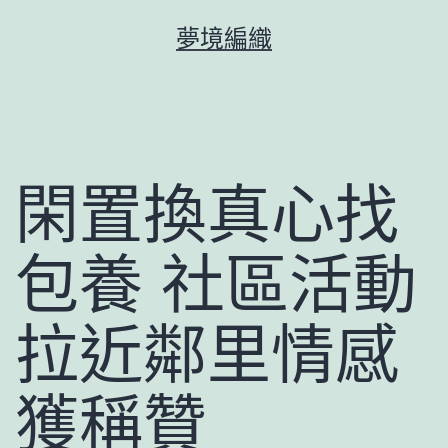
跳
夢境編織
至
主
要
內
容
閑置換真心找
包養 社區活動
拉近鄰里情感
獲稱贊