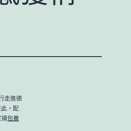
行走進德
在此，配
宣揚
包養