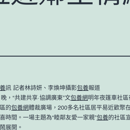
養
訊 記者林詩妍、李煥坤攝影
包養
報道
日晚，“共建共享·協調廣東”文
包養網
明年夜篷車社區
區的
包養網
體裁廣場，200多名社區居平易近歡聚
喜時間。一場主題為“睦鄰友愛一家親”
包養
的社區
熱鬧展開。