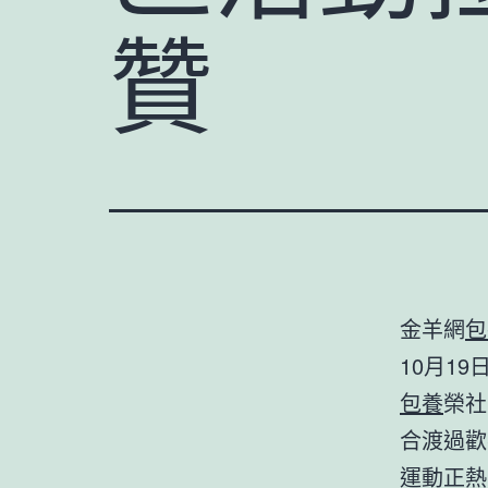
贊
金羊網
包
10月19
包養
榮社
合渡過歡
運動正