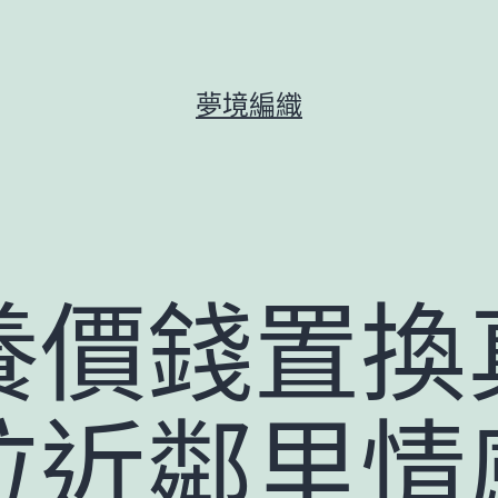
夢境編織
養價錢置換
拉近鄰里情