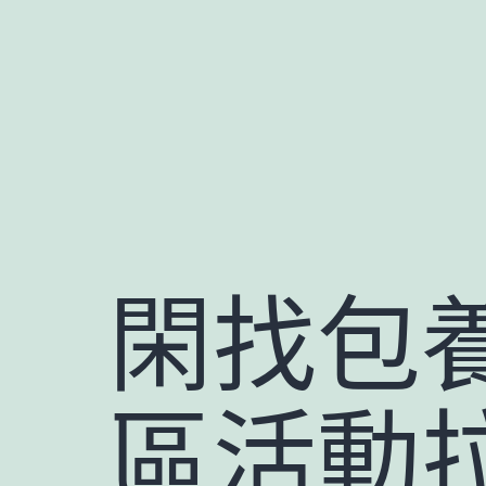
跳
至
主
要
內
容
閑找包
區活動