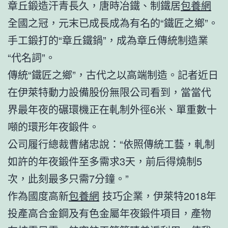
章丘鍛造汗青長久，唐時冶鐵、制鐵居
包養網
全國之冠，元末已成長成為有名的“鐵匠之鄉”。
手工鍛打的“章丘鐵鍋”，成為章丘傳統制造業
“代名詞”。
傳統“鐵匠之鄉”，古代之以高端制造。記者近日
在伊萊特動力設備股份無限公司看到，當當代
界最年夜的碾環機正在軋制外徑6米、單重數十
噸的環形年夜鍛件。
公司履行總裁曹緒忠說：“依照傳統工藝，軋制
如許的年夜鍛件至多需求3天，前后得燒制5
次，此刻最多只需7分鐘。”
作為國度高新
包養網
技巧企業，伊萊特2018年
投產高合金鋼及有色金屬年夜鍛件項目，產物