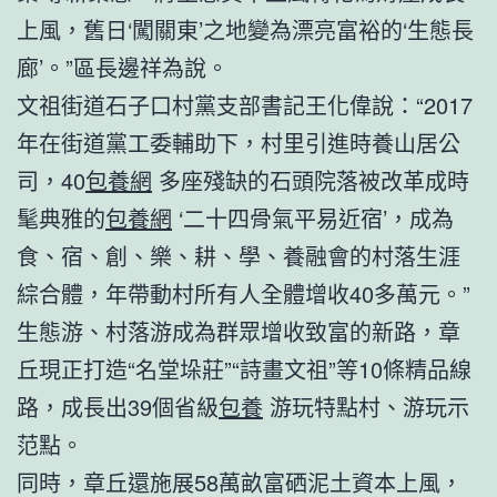
上風，舊日‘闖關東’之地變為漂亮富裕的‘生態長
廊’。”區長邊祥為說。
文祖街道石子口村黨支部書記王化偉說：“2017
年在街道黨工委輔助下，村里引進時養山居公
司，40
包養網
多座殘缺的石頭院落被改革成時
髦典雅的
包養網
‘二十四骨氣平易近宿’，成為
食、宿、創、樂、耕、學、養融會的村落生涯
綜合體，年帶動村所有人全體增收40多萬元。”
生態游、村落游成為群眾增收致富的新路，章
丘現正打造“名堂垛莊”“詩畫文祖”等10條精品線
路，成長出39個省級
包養
游玩特點村、游玩示
范點。
同時，章丘還施展58萬畝富硒泥土資本上風，