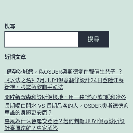
搜尋
搜尋
近期文章
“備孕吃堿鈣，能OSDER奧斯德零件報價生兒子”？
《以法之名》7月JIUYI俱意翻修設計24日登陸江蘇
衛視，張譯蔣欣聯手執法
開辟新戰森和診所健檢地，用一袋“熱心飲”暖和冷冬
長期喝白開水 VS 長期品茗的人，OSDER奧斯德德系
車誰的身體更安康？
臺風為什么會屢次登陸？若何判斷JIUYI俱意診所設
計臺風遠離？專家解答