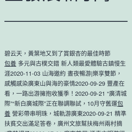
碧云天，黃葉地又到了賞銀杏的最佳時節
包養
多元與古樸交錯 新人類最愛體驗古鎮慢生
涯2020-11-03 山海邀約 晝夜暢游|樂享雙節，
感觸感染廣東山與海的豪情2020-09-29 豐產在
看，一路出游擁抱收獲季！2020-09-21 “廣清城
際”“新白廣城際”正在聯調聯試，10月守舊運
包
養
營彩帶串明珠，城軌游廣東2020-09-21 精準
扶貧交出滿足答卷，廣州文旅幫扶梅州兩村摘