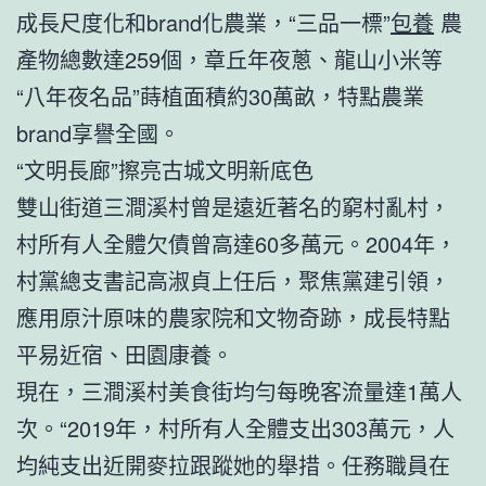
成長尺度化和brand化農業，“三品一標”
包養
農
產物總數達259個，章丘年夜蔥、龍山小米等
“八年夜名品”蒔植面積約30萬畝，特點農業
brand享譽全國。
“文明長廊”擦亮古城文明新底色
雙山街道三澗溪村曾是遠近著名的窮村亂村，
村所有人全體欠債曾高達60多萬元。2004年，
村黨總支書記高淑貞上任后，聚焦黨建引領，
應用原汁原味的農家院和文物奇跡，成長特點
平易近宿、田園康養。
現在，三澗溪村美食街均勻每晚客流量達1萬人
次。“2019年，村所有人全體支出303萬元，人
均純支出近開麥拉跟蹤她的舉措。任務職員在