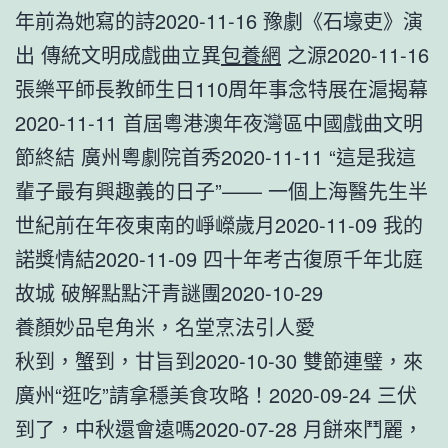
年前為她寫的詩2020-11-16 豫劇《石壕吏》演
出 傳統文明成戲曲立異
包養網
之源2020-11-16
張樂平師長教師生日110周年事念特展在滬揭幕
2020-11-11 首屆粵港澳年夜灣區中國戲曲文明
節終結 廣州粵劇院首秀2020-11-11 “這是我這
輩子最有興趣義的日子”—— 一個上海醫先生半
世紀前在年夜東南的崢嶸歲月2020-11-09 我的
諾獎情結2020-11-09 四十年考古復原千年北庭
故城 破解點點汗青謎團2020-10-29
養顏妙品皂角米，名堂烹法引人愛
秋到，蟹到，甘旨到2020-10-30 雙節連璧，來
廣州“逛吃”請拿穩美食攻略！2020-09-24 三伏
到了，中秋還會遠嗎2020-07-28 月餅來鬥麗，