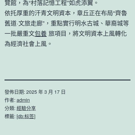
覽館，為“村落記憶工程”如虎添翼。
依托厚重的汗青文明資本，章丘正在布局“齊魯
舊道·文旅走廊”，重點實行明水古城、華裔城等
一批嚴重文
包養
旅項目，將文明資本上風轉化
為經濟社會上風。
發佈日期:
2025 年 3 月 17 日
作者:
admin
分類:
經驗分享
標籤:
[db:标签]