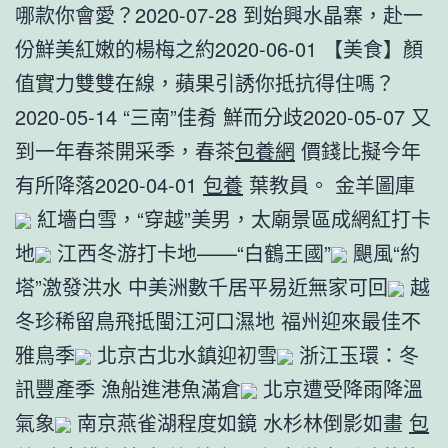
哪款你會愛？2020-07-28 到始興水晶寨，赴一
份鮮美紅嫩的楊梅之約2020-06-01 【美食】顏
值實力雙雙在線，蘋果引誘你抵抗得住嗎？
2020-05-14 “三南”佳肴 鮮而分歧2020-05-07 又
到一年春茶開采季，春茶
包養網
價錢比擬今年
有所降落2020-04-01
包養
葉教員。 金羊圖庫
紅墻白雪，“穿越”美男，太廟景區成網紅打卡
地
江西冬游打卡地——“白鶴王國”
颶風“約
塔”激發洪水 中美洲數千居平易近無家可回
越
冬珍稀留鳥飛抵閩江河口濕地 福州迎來最佳不
雅鳥季
北京古北水鎮迎初雪
浙江玉環：冬
訊豐產季 漁船進港魚滿倉
北京遭受降雨降溫
氣象
南京燕雀湖程度如鏡 水杉林倒影如畫
包