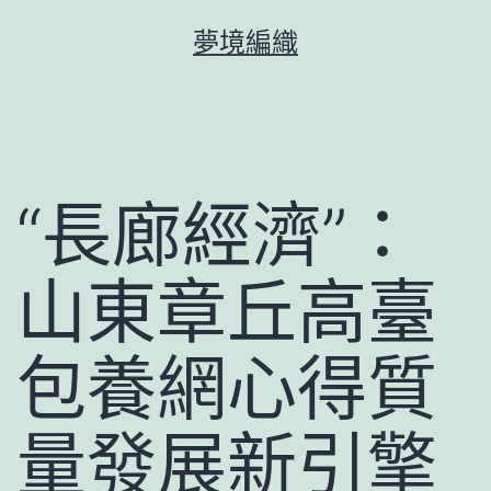
跳
夢境編織
至
主
要
內
容
“長廊經濟”：
山東章丘高臺
包養網心得質
量發展新引擎