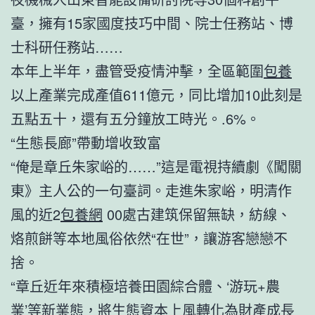
臺，擁有15家國度技巧中間、院士任務站、博
士科研任務站……
本年上半年，盡管受疫情沖擊，全區範圍
包養
以上產業完成產值611億元，同比增加10此刻是
五點五十，還有五分鐘放工時光。.6%。
“生態長廊”帶動增收致富
“俺是章丘朱家峪的……”這是電視持續劇《闖關
東》主人公的一句臺詞。走進朱家峪，明清作
風的近2
包養網
00處古建筑保留無缺，紡線、
烙煎餅等本地風俗依然“在世”，讓游客戀戀不
捨。
“章丘近年來積極培養田園綜合體、‘游玩+農
業’等新業態，將生態資本上風轉化為財產成長