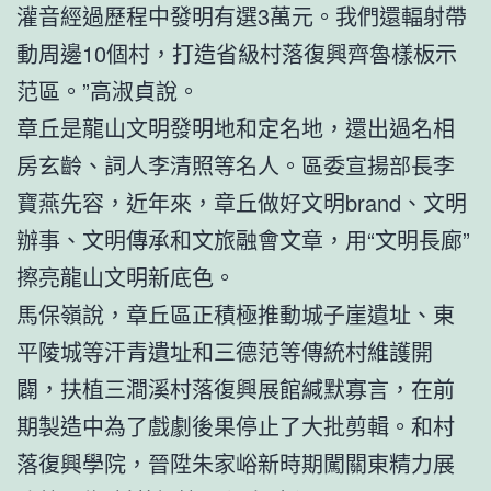
灌音經過歷程中發明有選3萬元。我們還輻射帶
動周邊10個村，打造省級村落復興齊魯樣板示
范區。”高淑貞說。
章丘是龍山文明發明地和定名地，還出過名相
房玄齡、詞人李清照等名人。區委宣揚部長李
寶燕先容，近年來，章丘做好文明brand、文明
辦事、文明傳承和文旅融會文章，用“文明長廊”
擦亮龍山文明新底色。
馬保嶺說，章丘區正積極推動城子崖遺址、東
平陵城等汗青遺址和三德范等傳統村維護開
闢，扶植三澗溪村落復興展館緘默寡言，在前
期製造中為了戲劇後果停止了大批剪輯。和村
落復興學院，晉陞朱家峪新時期闖關東精力展