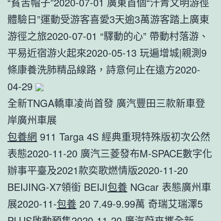
“貧苦帽子”2020-07-01 廣東首個“汗青文明游徑
體驗日”運動受游客喜愛3天逾3萬游客踏上廣東
游徑之旅2020-07-01 “驛動的心” 帶動村落游、
平易近宿游火起來2020-05-13 玩遍增城|親測9
條康養洗肺精品線路，詩意何止在遠方2020-
04-29
全新TNGA轎車凌尚首發 廣汽豐田三款新車登
岸廣州車展
包養網
911 Targa 4S 經典重現特殊版初次公然
表態2020-11-20 廣汽三菱發布M-SPACE數字化
辦事平臺及2021款奕歌燃情版2020-11-20
BEIJING-X7領銜 BEIJI
包養
NGcar 表態廣州車
展2020-11-
包養
20 7.49-9.99萬 奇瑞艾瑞澤5
PLUS啟動預售2020-11-20 廣汽蔚來攜全新