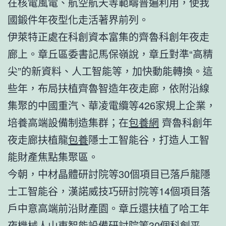
在核電風電、航空航天等範疇普遍利用，使我
國鍛件年夜型化走活著界前列。
伊萊特正處在科創資本富集的齊魯科創年夜走
廊上。章丘區委書記馬保嶺說，章丘對準“高精
尖”的新資料、人工智能等，加快動能轉換。這
些年，布局扶植齊魯智造年夜走廊，依附沿線
集聚的中國重汽、華凌電纜等426家規上企業，
培養高端設備制造集群；在
包養網
齊魯科創年
夜走廊扶植龍
包養
隱士工智能谷，打造人工智
能財產焦點集聚區。
今朝，中材晶體研討院等30個項目已落戶龍隱
士工智能谷，漢諾威技巧研討院等14個項目落
戶中意高端前沿財產園。章丘還扶植了哈工年
夜機械人山東智能設備研討院等30個科創平