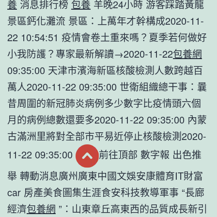
養
消息排行榜
包養
羊晚24小時 游客踩踏黃龍
景區鈣化灘流 景區：上萬年才幹構成2020-11-
22 10:54:51 疫情會卷土重來嗎？夏季若何做好
小我防護？專家最新解讀→2020-11-22
包養網
09:35:00 天津市濱海新區核酸檢測人數跨越百
萬人2020-11-22 09:35:00 世衛組織總干事：曩
昔周圍的新冠肺炎病例多少數字比疫情頭六個
月的病例總數還要多2020-11-22 09:35:00 內蒙
古滿洲里將對全部市平易近停止核酸檢測2020-
11-22 09:35:00
前往頂部 數字報 出色推
舉 轉動消息廣州廣東中國文娛安康體育IT財富
car 房產美食圖集生涯食安科技教導軍事 “長廊
經濟
包養網
”：山東章丘高東西的品質成長新引