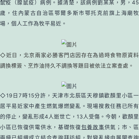
鼠疫（腺鼠疫）病例。據清楚，該病例劉某某，男，45
歲，住內蒙古自治區鄂爾多斯市鄂托克前旗上海廟牧
場，個人工作為牧平易近。
◇近日，北京兩家必勝客門店因存在為過時食物原資料
調換標簽、烹炸油持久不調換等題目被依法立案查處。
◇19日7時15分許，天津市北辰區天穆鎮歡顏里小區一
居平易近家中產生燃氣爆燃變亂。現場搜救任務已所有
的停止，變亂形成4人逝世亡，13人受傷。今朝，歡顏里
小區已恢復供電供水，基礎恢復
包養故事
供氣；市、
兩級已組織成立結合查詢拜訪組，對變亂緣由展開查詢