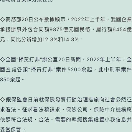
◇
商務部20日公布數據顯示，2022年上半年，我國企
承接辦事外包合
同額9875億
元國民幣，履行額6454
元，同比分辨增加12.3%和14.3%。
◇全國“掃黃打非”辦公室20日新聞，2022年上半年，全
國查處各類“掃黃打非”案件5200余起，此中刑事案件
850余起。
◇
銀保監會日前就保險發賣行動治理措施向社會公然
求看法。征求看法稿請求，保險公司、保險中介機構應
依照符合法規、合法、需要的準繩搜集處置小我信息并
妥當保管。