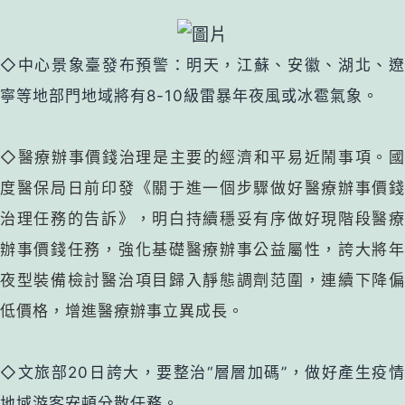
◇中心景象臺發布預警：明天，江蘇、安徽、湖北、遼
寧等地部門地域將有8-10級雷暴年夜風或冰雹氣象。
◇醫療辦事價錢治理是主要的經濟和平易近鬧事項。
國
度醫保局日前印發《關于進一個步驟做好醫療辦事價錢
治理任務的告訴》，明白持續穩妥有序做好現階段醫療
辦事價錢任務，強化基礎醫療辦事公益屬性，誇大將年
夜型裝備檢討醫治項目歸入靜態調劑范圍，連續下降偏
低價格，增進醫療辦事立異成長。
◇文旅部20日誇大，要整治“層層加碼”，做好產生疫情
地域游客安頓分散任務。