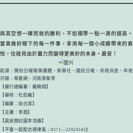
與其空想一揮而就的勝利，不如積聚一點一滴的提高。
當真做好眼下的每一件事，享用每一個小成績帶來的喜
悅，往碰見由於盡力而變得更美妙的本身。晨安！
起源：開封日報報業團體
、新華社
、國民日報、央視消息、
年夜
河報、華夏網、河南景象等
【履行總編纂：戴曉翔】
【審核：杜趁義】
【編纂：段白潔】
【主播：李茜】
【晨安開封
圖李浩
攝】
【平臺一起配合德律風：0371—22924343
】