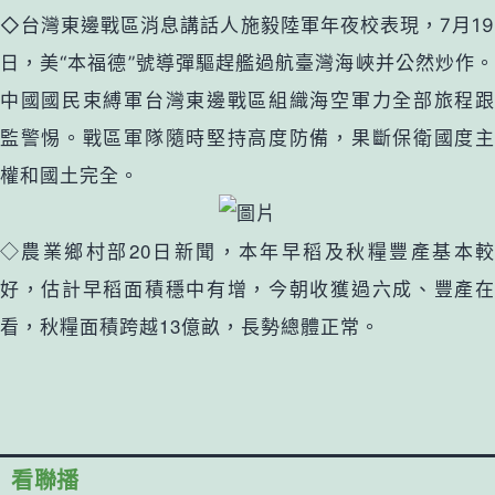
◇台灣東邊戰區消息講話人施毅陸軍年夜校表現，7月19
日，美“本福德”號導彈驅趕艦過航臺灣海峽并公然炒作。
中國國民束縛軍台灣東邊戰區組織海空軍力全部旅程跟
監警惕。戰區軍隊隨時堅持高度防備，果斷保衛國度主
權和國土完全。
◇農業鄉村部20日新聞，本年早稻及秋糧豐產基本較
好，估計早稻面積穩中有增，今朝收獲過六成、豐產在
看，秋糧面積跨越13億畝，長勢總體正常。
看聯播