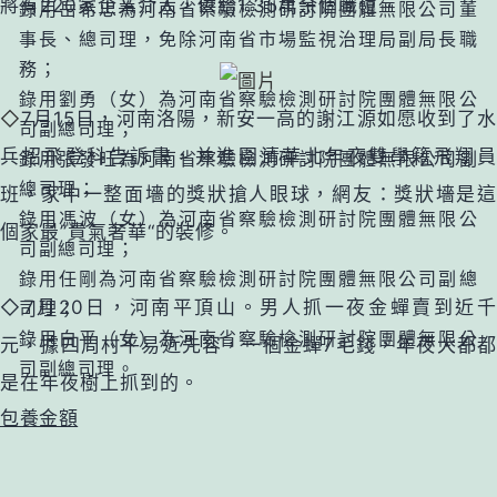
將有220家企業介入，供給1.35萬余個職位。
錄用岳希忠為河南省察驗檢測研討院團體無限公司董
事長、總司理，免除河南省市場監視治理局副局長職
務；
錄用劉勇（女）為河南省察驗檢測研討院團體無限公
◇
7月15日，河南洛陽，新安一高的謝江源如愿收到了
司副總司理；
兵招飛登科告訴書，并進圍清華北年夜雙學籍飛翔員
錄用張發旺為河南省察驗檢測研討院團體無限公司副
總司理；
班，家中一整面墻的獎狀搶人眼球，網友：獎狀墻是這
錄用馮波（女）為河南省察驗檢測研討院團體無限公
個家最”貴氣奢華“的裝修。
司副總司理；
錄用任剛為河南省察驗檢測研討院團體無限公司副總
司理；
◇7月20日，河南平頂山。男人抓一夜金蟬賣到近千
錄用白平（女）為河南省察驗檢測研討院團體無限公
元，據四周村平易近先容，一個金蟬7毛錢，年夜大都都
司副總司理。
是在年夜樹上抓到的。
包養金額