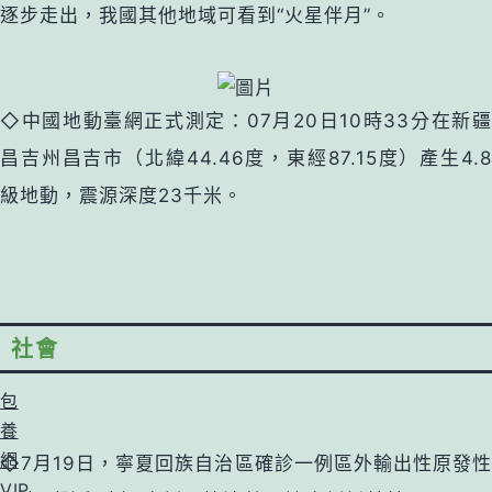
逐步走出，我國其他地域可看到“火星伴月”。
◇中國地動臺網正式測定：07月20日10時33分在新疆
昌吉州昌吉市（北緯44.46度，東經87.15度）產生4.8
級地動，震源深度23千米。
社會
包
養
網
◇7月19日，寧夏回族自治區確診一例區外輸出性原發性
VIP