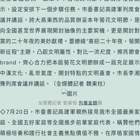
示，設定安排下一個步驟任務。市委書記高建軍列席會
議并講話，誇大高東西的品質辦妥本年菊花文明節，是
向全國甚至世界展現開封抽像的主要契機，更是開封對
黨的二十年夜的美妙獻禮。要繚繞“喜迎二十年夜，菊開
新征程”主題，凸起文明屬性，對比一流尺度，擦亮節會
brand，齊心合力把本屆菊花文明節辦成一屆充足展示
中漢文化、亂世氣度、開封特點的文明嘉會。市長李湘
豫列席會議并講話。（全媒體記者 魏東柱）
全媒體記者 劉睿恒
包養金額
攝
◇7月20日，市委書記高建軍親熱接見我市全國最美家
庭、全國五好家庭等全國進步前輩家庭代表，稱贊他們
積極培養和踐行社會主義焦點價值不雅，在厚植家國情