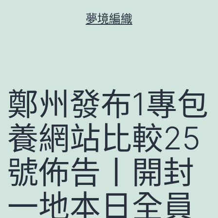
跳
夢境編織
至
主
要
內
容
鄭州發布1專包
養網站比較25
號佈告丨開封
一地本日全員