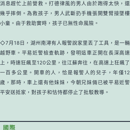
消息趕忙上前營救。打德律風的男人由於跑得太快，還
幾乎摔倒。為救孩子，男人武斷扔手機張開雙臂接墜樓
小童。由于救助實時，孩子已無性命風險。
◇7月18日，湖州南潯有人報警說家里丟了工具，是一輛
越野車。平易近警檢查軌跡，發明這車正開在長深高速
上，時速狂飆至120公里，往江蘇奔往，在高速上狂飆了
一百多公里。開車的人，恰是報警人的兒子，年僅12
歲，那時，車上還有他妹妹，今朝兄妹倆已被平易近警
平安送抵家，對孩子和怙恃都停止了批駁教導。
國際