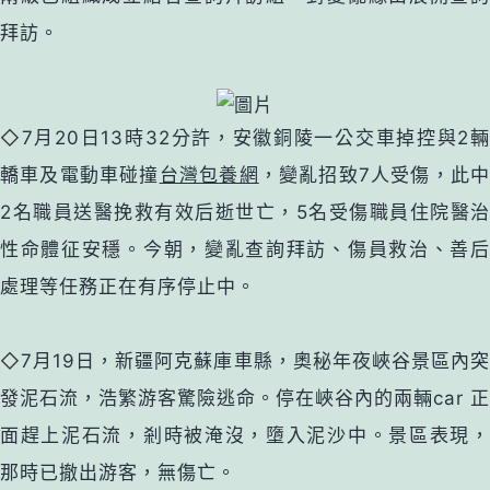
拜訪。
◇
7月20日13時32分許，安徽銅陵一公交車掉控與2
轎車及電動車碰撞
台灣包養網
，變亂招致7人受傷，此
2名職員送醫挽救有效后逝世亡，5名受傷職員住院醫治
性命體征安穩。今朝，變亂查詢拜訪、傷員救治、善后
處理等任務正在有序停止中。
◇
7月19日，新疆阿克蘇庫車縣，奧秘年夜峽谷景區內
發泥石流，浩繁游客驚險逃命。停在峽谷內的兩輛car 正
面趕上泥石流，剎時被淹沒，墮入泥沙中。景區表現，
那時已撤出游客，無傷亡。