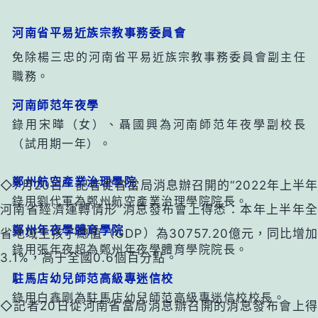
河南省平易近族宗教事務委員會
免除楊三忠的河南省平易近族宗教事務委員會副主任
職務。
河南師范年夜學
錄用宋曄（女）、聶國興為河南師范年夜學副校長
（試用期一年）。
鄭州航空產業治理學院
◇7月20日，記者從省當局消息辦召開的“2022年上半年
錄用劉代軍為鄭州航空產業治理學院院長。
河南省經濟運轉情形”消息發布會上得悉：本年上半年全
鄭州年夜學體育學院
省地域生孩子總值（GDP）為30757.20億元，同比增加
錄用張年夜超為鄭州年夜學體育學院院長。
3.1%，高于全國0.6個百分點。
駐馬店幼兒師范高級專迷信校
錄用白鑫剛為駐馬店幼兒師范高級專迷信校校長。
◇記者20日從河南省當局消息辦召開的消息發布會上得