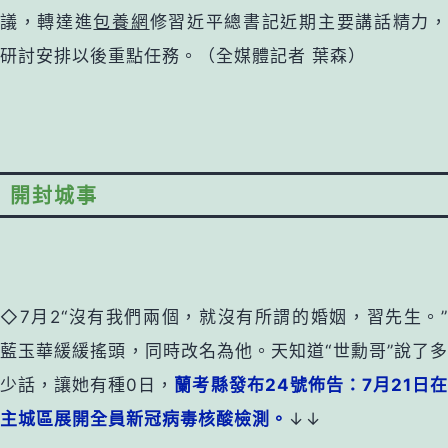
議，轉達進
包養網
修習近平總書記近期主要講話精力
研討安排以後重點任務。（全媒體記者 葉森）
開封城事
◇7月2“沒有我們兩個，就沒有所謂的婚姻，習先生。”
藍玉華緩緩搖頭，同時改名為他。天知道“世勳哥”說了多
少話，讓她有種0日，
蘭考縣發布24號佈告：7月21日
主城區展開全員新冠病毒核酸檢測。
↓↓