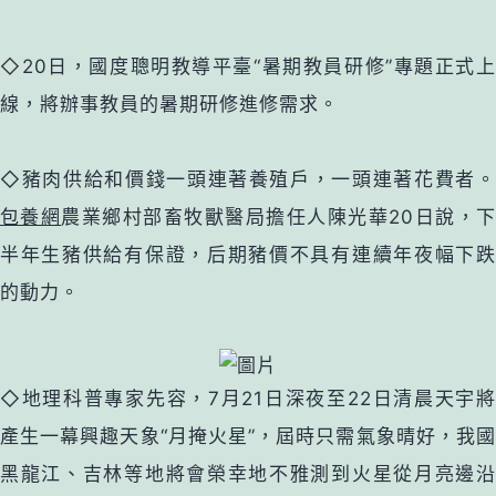
◇
20日，國度聰明教導平臺“暑期教員研修”專題正式
線，將辦事教員的暑期研修進修需求。
◇豬肉供給和價錢一頭連著養殖戶，一頭連著花費者。
包養網
農業鄉村部畜牧獸醫局擔任人陳光華20日說，
半年生豬供給有保證，后期豬價不具有連續年夜幅下跌
的動力。
◇地理科普專家先容，7月21日深夜至22日清晨天宇將
產生一幕興趣天象“月掩火星”，屆時只需氣象晴好，我國
黑龍江、吉林等地將會榮幸地不雅測到火星從月亮邊沿