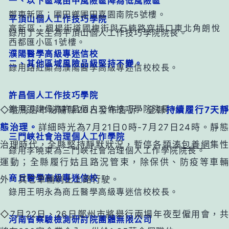
一、以下區域由中風險區降為低風險區
鄭東新區：圃田鄉圃田嘉園南院5號樓。
平頂山個人工作技巧學院
高新區：楓楊街道國槐街與石楠路穿插口東北角朗悅
錄用丁笑生為平頂山個人工作技巧學院院長。
西都匯小區1號樓。
濮陽醫學高級專迷信校
二、其他區域風險品級堅持不變。
錄用路紅顯為濮陽醫學高級專迷信校校長。
許昌個人工作技巧學院
錄用張建偉為許昌個人工作技巧學院院長。
◇駐馬店市泌陽縣20日發布告訴，全縣
持續履行7天
態治理。
詳細時光為7月21日0時-7月27日24時。靜
三門峽社會治理個人工作學院
治理時代，全縣堅持靜默狀況，暫停各類湊
包養網
集
錄用李曉東為三門峽社會治理個人工作學院院長。
運動；全縣履行姑且路況管束，除保供、防疫等車輛
商丘醫學高級專迷信校
外，其它車輛制止上路行駛。
錄用王明永為商丘醫學高級專迷信校校長。
◇
7月22日、26日鄭州市將舉行兩場年夜型僱用會，
河南省察驗檢測研討院團體無限公司