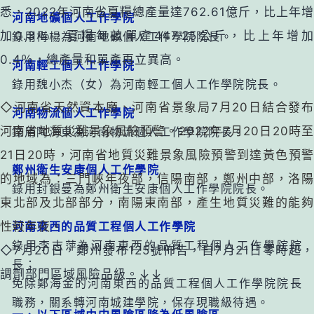
悉，2022年河南省夏糧總產量達762.61億斤，比上年增
河南地礦個人工作學院
錄用梅楊為河南地礦個人工作學院院長。
加0.3％，夏糧每畝單產447.25公斤，比上年增加
0.4％，總產量和單產再立異高。
河南輕工個人工作學院
錄用魏小杰（女）為河南輕工個人工作學院院長。
◇河南省天然資本廳、河南省景象局7月20日結合發布
河南物流個人工作學院
錄用陶海東為河南物流個人工作學院院長。
河南省地質災難景象風險預警。2022年7月20日20時至
21日20時，河南省地質災難景象風險預警到達黃
色預
鄭州衛生安康個人工作學院
的地域為
：三門峽年夜部，信陽南部，鄭州中部，洛
錄用封銀曼為鄭州衛生安康個人工作學院院長。
東北部及北部部分，南陽東南部，產生地質災難的能夠
河南東西的品質工程個人工作學院
性較年夜。
錄用李志萍為河南東西的品質工程個人工作學院院
◇7月20日，鄭州發布125號佈告，自7月21日零時起，
長；
調劑部門區域風險品級。↓↓
免除鄭海金的河南東西的品質工程個人工作學院院長
職務，關系轉河南城建學院，保存現職級待遇。