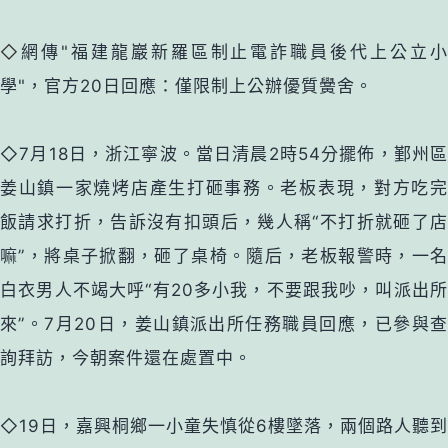
◇
網傳"福建龍巖新羅區制止電詐職員後代上公立
學"，官方20日回應：僅限制上公辦優質黌舍。
◇7月18日，浙江寧波。當日清晨2時54分擺佈，鄞州區
姜山鎮一家燒烤店產生打砸事務。老板表現，對方吃完
飯請求打折，告訴沒有扣頭后，幾人稱“不打折就砸了店
嘛”，將桌子掀翻，砸了桌椅。隨后，老板報警時，一名
白衣男人不竭大呼“有20多小我，不要跟我吵，叫派出所
來”。7月20日，姜山鎮派出所任務職員回應，已參與查
詢拜訪，今朝案件還在處置中。
◇19日，嘉興桐鄉一小童失慎從6樓墜落，兩個路人聽到