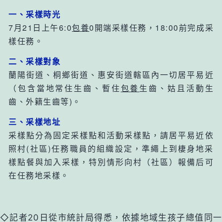
一、采樣時光
7月21日上午6:0
包養
0開端采樣任務，18:00前完成采
樣任務。
二、采樣對象
蘭陽街道、桐鄉街道、惠安街道轄區內一切居平易近
（包含當地常住生齒、暫住
包養
生齒、姑且活動生
齒、外籍生齒等)。
三、采樣地址
采樣點分為固定采樣點和活動采樣點，請居平易近依
照村(社區)任務職員的組織設定，準繩上到棲身地采
樣點餐與加入采樣，特別情形向村（社區）報備后可
在任務地采樣。
◇記者20日從市統計局得悉，依據地域生孩子總值同一