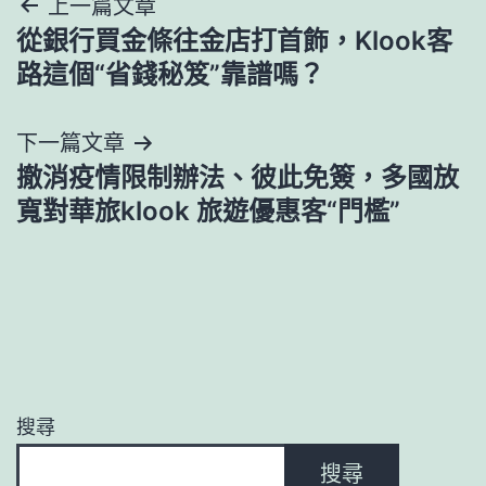
文
上一篇文章
從銀行買金條往金店打首飾，Klook客
章
路這個“省錢秘笈”靠譜嗎？
導
下一篇文章
覽
撤消疫情限制辦法、彼此免簽，多國放
寬對華旅klook 旅遊優惠客“門檻”
搜尋
搜尋