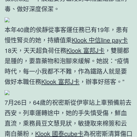
毒、做好深度保潔。
本年40歲的侯靜從事客運任務已有19年，患有
慢性腎炎的她，持續值乘
Klook 中信line pay卡
18天，天天超負荷任務
Klook 富邦J卡
，雙腿都
是腫的，要靠藥物和泡腳來緩解。她說：“疫情
時代，每一小我都不不難，作為鐵路人就是要
做好本職任務
Klook 富邦J卡
，辦事好搭客。”
7月26日，64歲的祝密斯從伊寧站上車預備前去
西安。列車運轉途中，她的手失慎受傷，鮮血
直流，乘務員豆文慧見狀，敏捷取來棉簽和云
南白藥粉，
Klook 國泰cube卡
為祝密斯清算傷口