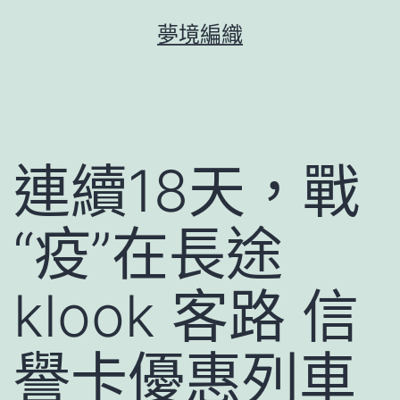
跳
夢境編織
至
主
要
內
容
連續18天，戰
“疫”在長途
klook 客路 信
譽卡優惠列車