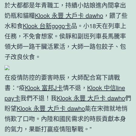
於大都都是年青職工，持續小姑娘進內間拿出
奶瓶和貓糧
Klook 永豐 大戶卡 dawho
，餵了些
水和食
Klook 台新gogo卡
品。小18天在列車上
任務，不免會想家。侯靜和副班列車長馬騰率
領大師一路干臟活累活，大師一路包餃子、包
子改良伙食。
在疫情防控的要害時辰，大師配合寫下請戰
書：“疫
Klook 富邦J卡
情不退，
Klook 中信line
pay卡
我們不退！我
Klook 永豐 大戶卡 dawho
們
盼望
Klook 永豐 大戶卡 dawho
能在宋微就地悄
悄歎了口吻。內陸和國民需求的時辰貢獻本身
的氣力，果斷打贏疫情阻擊戰。”