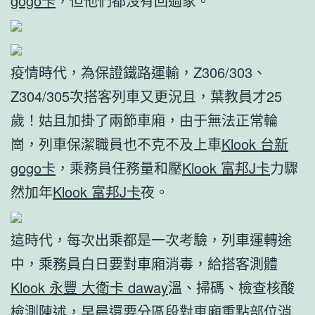
gogo卡
，但他們都沒有回過家。
疫情時代，為保證鐵路運輸，Z306/303、
Z304/305次搭客列車又更況且，葉教員才25
歲！姑且加掛了兩節車廂，由于無法正常輪
崗，列車保潔職員也不克不及上車
Klook 台新
gogo卡
，乘務員任務量和壓
Klook 富邦J卡
力驟
然加年
Klook 富邦J卡
夜。
這時代，每次出乘都是一次考驗，列車運轉途
中，乘務員白日要對車廂消毒，給搭客測體
Klook 永豐 大衛卡 daway
溫、掃碼、檢查核酸
檢測陳述，早晨還要分區段對車廂重點部位消