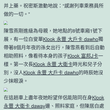
并上藥。祝密斯激動地說：“感謝列車乘務員所
做的一切。”
陳雪燕剛進級為母親，她地點的8號車廂1號下
展，有一位白叟單
Klook 永豐 大戶卡 dawho
獨
帶著8個月年夜的孫女出行，陳雪燕看到后自動
相助照料，像看待本身的孩子
Klook 富邦J卡
一
樣。第一次長
Klook 永豐 大衛卡
時光和兒子分
別，沒人
Klook 永豐 大戶卡 dawho
的時辰她沒
少抹眼淚。
在這趟車上盡年夜她盼望伴侶能陪同在身
Klook
永豐 大衛卡 daway
邊、照料家庭，但陳居白處