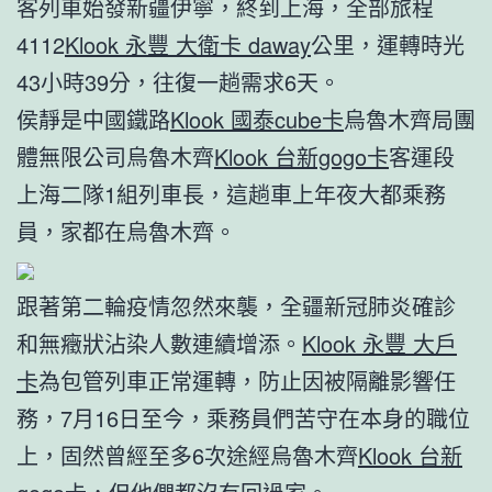
客列車始發新疆伊寧，終到上海，全部旅程
4112
Klook 永豐 大衛卡 daway
公里，運轉時光
43小時39分，往復一趟需求6天。
侯靜是中國鐵路
Klook 國泰cube卡
烏魯木齊局團
體無限公司烏魯木齊
Klook 台新gogo卡
客運段
上海二隊1組列車長，這趟車上年夜大都乘務
員，家都在烏魯木齊。
跟著第二輪疫情忽然來襲，全疆新冠肺炎確診
和無癥狀沾染人數連續增添。
Klook 永豐 大戶
卡
為包管列車正常運轉，防止因被隔離影響任
務，7月16日至今，乘務員們苦守在本身的職位
上，固然曾經至多6次途經烏魯木齊
Klook 台新