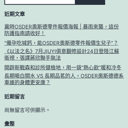
近期文章
冀時OSDER奧斯德零件報價海報 | 暴雨來襲，這份
防護指南請收好！
“備孕吃堿鈣，能OSDER奧斯德零件報價生兒子”？
《以法之名》7月JIUYI俱意翻修設計24日登陸江蘇
衛視，張譯蔣欣聯手執法
開辟新戰森和診所健檢地，用一袋“熱心飲”暖和冷冬
長期喝白開水 VS 長期品茗的人，OSDER奧斯德德系
車誰的身體更安康？
近期留言
尚無留言可供顯示。
彙整