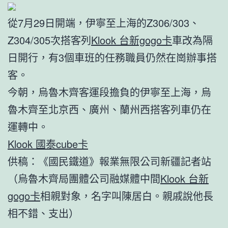
從7月29日開端，伊寧至上海的Z306/303、
Z304/305次搭客列
Klook 台新gogo卡
車改為隔
日開行，有3個車班的任務職員仍然在崗辦事搭
客。
今朝，烏魯木齊客運段擔負的伊寧至上海，烏
魯木齊至北京西、廣州、蘭州西搭客列車仍在
運轉中。
Klook 國泰cube卡
供稿：《國民鐵道》報業無限公司新疆記者站
（烏魯木齊局團體公司融媒體中間
Klook 台新
gogo卡
相親對象，名字叫陳居白。親戚說他長
相不錯、支出）