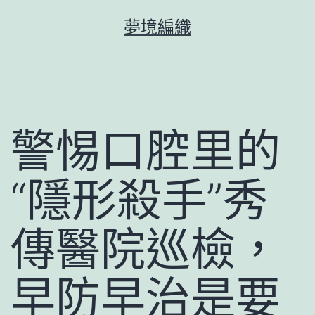
跳
夢境編織
至
主
要
內
容
警惕口腔里的
“隱形殺手”秀
傳醫院巡檢，
早防早治是要