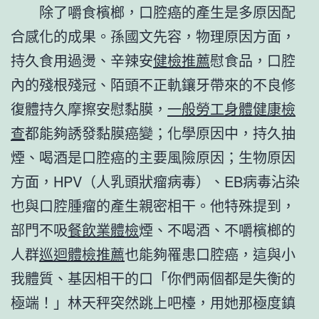
除了嚼食檳榔，口腔癌的產生是多原因配
合感化的成果。孫國文先容，物理原因方面，
持久食用過燙、辛辣安
健檢推薦
慰食品，口腔
內的殘根殘冠、陌頭不正軌鑲牙帶來的不良修
復體持久摩擦安慰黏膜，
一般勞工身體健康檢
查
都能夠誘發黏膜癌變；化學原因中，持久抽
煙、喝酒是口腔癌的主要風險原因；生物原因
方面，HPV（人乳頭狀瘤病毒）、EB病毒沾染
也與口腔腫瘤的產生親密相干。他特殊提到，
部門不吸
餐飲業體檢
煙、不喝酒、不嚼檳榔的
人群
巡迴體檢推薦
也能夠罹患口腔癌，這與小
我體質、基因相干的口「你們兩個都是失衡的
極端！」林天秤突然跳上吧檯，用她那極度鎮