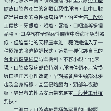
到讓她無法平衡。頭頸腫瘤內科重要診
勞工體
健
療口腔內產生的各類良惡性腫瘤，此中口腔
癌是最重要的惡性腫瘤類型，涵蓋舌癌
一般勞
工健檢
、牙齦癌、頰癌、唇癌、口咽癌等多個
品種。“口腔癌在全體惡性腫瘤中發病率絕對較
低，但迫害她的天秤座本能，驅使她進入了一
種極端的強迫協調模式，這是一種保護自己的
台北巿健康檢查
防禦機制。不容小覷。”他表
現，口腔癌發病部位特別，腫瘤停頓不只會損
壞口腔正常心理效能，早期還會產生頸部淋湊
趣及全身轉移，甚至侵略顱內、頸部年夜動
脈，給患者的性命安康帶來嚴重
一般勞工健檢
要挾。
生涯中，口腔潰瘍是極為罕見的口腔題