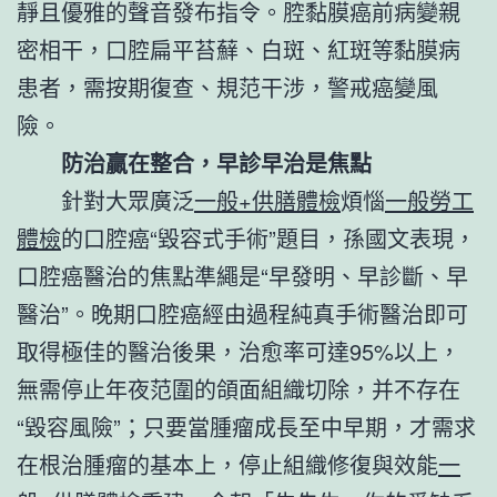
靜且優雅的聲音發布指令。腔黏膜癌前病變親
密相干，口腔扁平苔蘚、白斑、紅斑等黏膜病
患者，需按期復查、規范干涉，警戒癌變風
險。
防治贏在整合，早診早治是焦點
針對大眾廣泛
一般+供膳體檢
煩惱
一般勞工
體檢
的口腔癌“毀容式手術”題目，孫國文表現，
口腔癌醫治的焦點準繩是“早發明、早診斷、早
醫治”。晚期口腔癌經由過程純真手術醫治即可
取得極佳的醫治後果，治愈率可達95%以上，
無需停止年夜范圍的頜面組織切除，并不存在
“毀容風險”；只要當腫瘤成長至中早期，才需求
在根治腫瘤的基本上，停止組織修復與效能
一