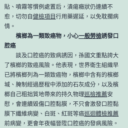
貼、噴霧等慣例處置后，潰瘍癥狀仍連續不
愈，切勿自
健檢項目
行用藥遲延，以免耽擱病
情。
檳榔為一類致癌物，小心
一般勞檢
誘發口
腔癌
談及口腔癌的致病誘因，孫國文重點誇大
了檳榔的致癌風險。他表現，世界衛生組織早
已將檳榔列為一類致癌物，檳榔中含有的檳榔
堿、腌制經過歷程中添加的石灰成分，以及檳
榔自己粗拙質地帶來的持久物理
巡檢推薦
安
慰，會連續毀傷口腔黏膜，不只會激發口腔黏
膜下纖維病變、白斑、紅斑等癌
巡迴體檢推薦
前病變，更會年夜幅晉陞口腔癌的發病風險。