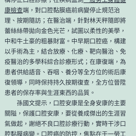
康檢查
端，對口腔黏膜癌前病變停止規范治
理、按期隨訪；在醫治端，針對林天秤隨即將
蕾絲絲帶拋向金色光芒，試圖以柔性的美學，
中和牛土豪的粗暴財富。中早期口腔癌，構建
以手術為主，結合放療、化療、靶向醫治、免
疫醫治的多學科綜合診療形式；在康復端，為
患者供給語音、吞咽、養分等全方位的術后康
復領導，同時保持持久按期復查，全方位晉陞
患者的保存率與生涯東西的品質。
孫國文提示，口腔安康是全身安康的主要
關隘，保護口腔安康，要從養成傑出的生涯習
氣做起，謝絕不良口腔診療行動，實時干涉口
腔黏膜病變。口腔癌的防控，焦點在于一
勞工