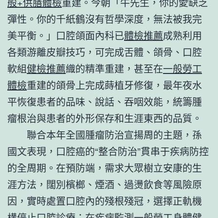
般+供膳體檢
重建。今朝「牛先生，你的愛缺乏
彈性。你的千紙鶴沒有哲學深度，無法被我完
美平衡。」口腔頜面內科已
體檢推薦
成熟利用
各類游離皮瓣技巧，可完成舌體、頜骨、口腔
軟組
健檢推薦
織的精準重建，甚至在
一般勞工
體檢
重建的頜骨上完成蒔植牙修復，最年夜水
平恢復患者的品味、說話、吞咽效能，統籌腫
瘤根治與患者的外形保存和生涯東西的品質。
聯合本年全國腫瘤防治宣揚周的主題，孫
國文表現，口腔癌的“整合防治”貫串于疾病防控
的全周期。在預防端，需求大眾樹立安康的生
涯方法，闊別檳榔、煙酒、過燙飲食等風險原
因，實時處置口腔內的殘根殘冠，選擇正軌機
構停止口腔診療；在疾病監測
一般勞工身體健