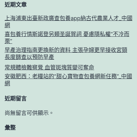
近期文章
上海浦東出臺新政廣查包養app納古代農業人才_中國
網
喜包養行情斯諾登另類圣誕賀詞 憂慮隱私權“不冷而
栗”
早產治理指南更換新的資料 主張孕婦更早接收宮頸
長度篩查以預防早產
常規體檢難察覺 血管斑塊質變可奪命
安徽肥西：老糧站的“甜心寶物查包養網新任務”_中國
網
近期留言
尚無留言可供顯示。
彙整