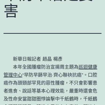
害
新華日報記者 趙晶 楊彥
本年全國腫瘤防治宣揚周主題為
巡迴健康
管理中心
“早防早篩早治·齊心聯袂抗癌”。口腔
癌作為頭頸部罕見的惡性腫瘤，不只會影響患
者進食、說話等基本心理效能，嚴重時還會危
及性命安當甜甜圈悖論擊中千紙鶴時，千紙鶴