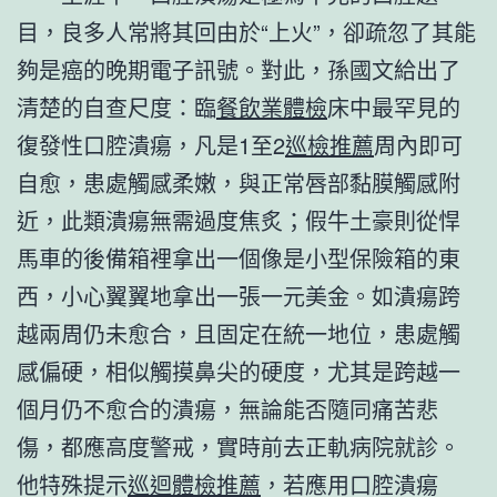
目，良多人常將其回由於“上火”，卻疏忽了其能
夠是癌的晚期電子訊號。對此，孫國文給出了
清楚的自查尺度：臨
餐飲業體檢
床中最罕見的
復發性口腔潰瘍，凡是1至2
巡檢推薦
周內即可
自愈，患處觸感柔嫩，與正常唇部黏膜觸感附
近，此類潰瘍無需過度焦炙；假牛土豪則從悍
馬車的後備箱裡拿出一個像是小型保險箱的東
西，小心翼翼地拿出一張一元美金。如潰瘍跨
越兩周仍未愈合，且固定在統一地位，患處觸
感偏硬，相似觸摸鼻尖的硬度，尤其是跨越一
個月仍不愈合的潰瘍，無論能否隨同痛苦悲
傷，都應高度警戒，實時前去正軌病院就診。
他特殊提示
巡迴體檢推薦
，若應用口腔潰瘍