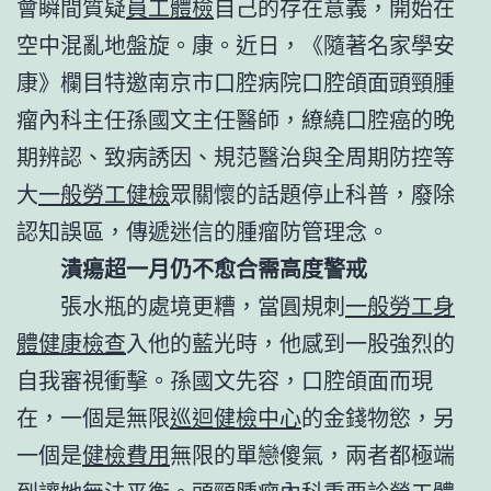
會瞬間質疑
員工體檢
自己的存在意義，開始在
空中混亂地盤旋。康。近日，《隨著名家學安
康》欄目特邀南京市口腔病院口腔頜面頭頸腫
瘤內科主任孫國文主任醫師，繚繞口腔癌的晚
期辨認、致病誘因、規范醫治與全周期防控等
大
一般勞工健檢
眾關懷的話題停止科普，廢除
認知誤區，傳遞迷信的腫瘤防管理念。
潰瘍超一月仍不愈合需高度警戒
張水瓶的處境更糟，當圓規刺
一般勞工身
體健康檢查
入他的藍光時，他感到一股強烈的
自我審視衝擊。孫國文先容，口腔頜面而現
在，一個是無限
巡迴健檢中心
的金錢物慾，另
一個是
健檢費用
無限的單戀傻氣，兩者都極端