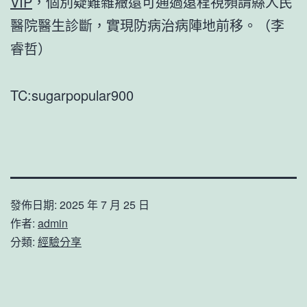
VIP
，個別疑難雜癥還可通過遠程視頻請縣人民
醫院醫生診斷，實現防病治病陣地前移。（李
睿哲）
TC:sugarpopular900
發佈日期:
2025 年 7 月 25 日
作者:
admin
分類:
經驗分享