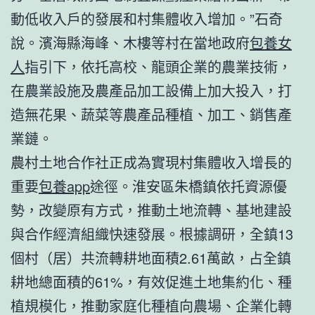
動低收入戶的發展和村集體收入增加。”石奇
說。濱海縣海峰、木樓等村在當地政府
包養女
人
指引下，依托高校、龍頭企業的農業技術，
在農業設施及農產品加工設備上加大投入，打
造無花果、蔬菜等農產品種植、加工、銷售產
業鏈。
農村土地合作社正成為實現村集體收入增長的
重要
包養app
途徑。淮安區朱橋鎮依托資源優
勢，改變原有方式，推動土地流轉、基地建設
與合作經濟組織快速發展。根據調研，全鎮13
個村（居）共流轉耕地面積2.61萬畝，占全鎮
耕地總面積的61%，有效促進土地集約化、種
植規模化，推動家庭化種植向農場、企業化轉