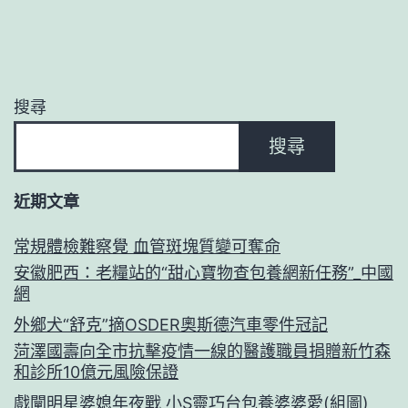
搜尋
搜尋
近期文章
常規體檢難察覺 血管斑塊質變可奪命
安徽肥西：老糧站的“甜心寶物查包養網新任務”_中國
網
外鄉犬“舒克”摘OSDER奧斯德汽車零件冠記
菏澤國壽向全市抗擊疫情一線的醫護職員捐贈新竹森
和診所10億元風險保證
戲闡明星婆媳年夜戰 小S靈巧台包養婆婆愛(組圖)