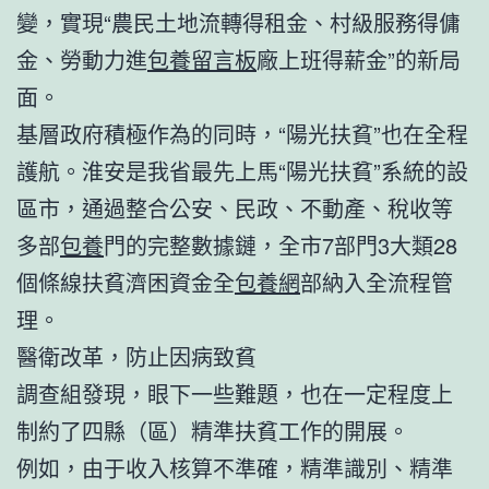
變，實現“農民土地流轉得租金、村級服務得傭
金、勞動力進
包養留言板
廠上班得薪金”的新局
面。
基層政府積極作為的同時，“陽光扶貧”也在全程
護航。淮安是我省最先上馬“陽光扶貧”系統的設
區市，通過整合公安、民政、不動產、稅收等
多部
包養
門的完整數據鏈，全市7部門3大類28
個條線扶貧濟困資金全
包養網
部納入全流程管
理。
醫衛改革，防止因病致貧
調查組發現，眼下一些難題，也在一定程度上
制約了四縣（區）精準扶貧工作的開展。
例如，由于收入核算不準確，精準識別、精準