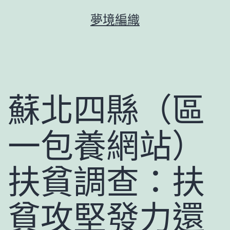
跳
夢境編織
至
主
要
內
容
蘇北四縣（區
一包養網站）
扶貧調查：扶
貧攻堅發力還