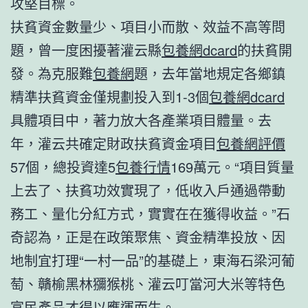
攻堅目標。
扶貧資金數量少、項目小而散、效益不高等問
題，曾一度困擾著灌云縣
包養網dcard
的扶貧開
發。為克服難
包養網
題，去年當地規定各鄉鎮
精準扶貧資金僅規劃投入到1-3個
包養網dcard
具體項目中，著力放大各產業項目體量。去
年，灌云共確定財政扶貧資金項目
包養網評價
57個，總投資達5
包養行情
169萬元。“項目質量
上去了、扶貧功效實現了，低收入戶通過帶動
務工、量化分紅方式，實實在在獲得收益。”石
奇認為，正是在政策聚焦、資金精準投放、因
地制宜打理“一村一品”的基礎上，東海石梁河葡
萄、贛榆黑林獼猴桃、灌云叮當河大米等特色
富民產品才得以應運而生。