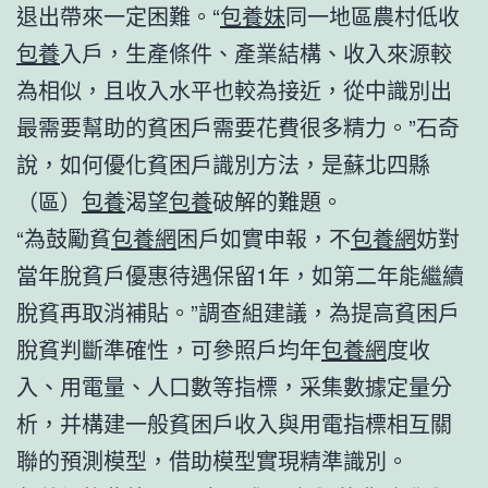
退出帶來一定困難。“
包養妹
同一地區農村低收
包養
入戶，生產條件、產業結構、收入來源較
為相似，且收入水平也較為接近，從中識別出
最需要幫助的貧困戶需要花費很多精力。”石奇
說，如何優化貧困戶識別方法，是蘇北四縣
（區）
包養
渴望
包養
破解的難題。
“為鼓勵貧
包養網
困戶如實申報，不
包養網
妨對
當年脫貧戶優惠待遇保留1年，如第二年能繼續
脫貧再取消補貼。”調查組建議，為提高貧困戶
脫貧判斷準確性，可參照戶均年
包養網
度收
入、用電量、人口數等指標，采集數據定量分
析，并構建一般貧困戶收入與用電指標相互關
聯的預測模型，借助模型實現精準識別。