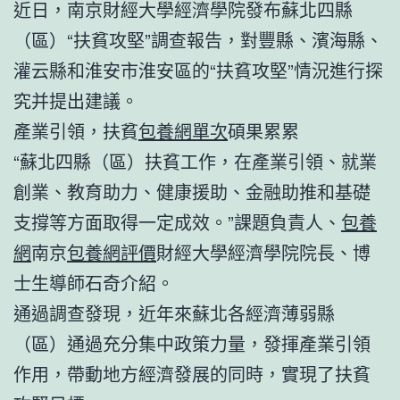
近日，南京財經大學經濟學院發布蘇北四縣
（區）“扶貧攻堅”調查報告，對豐縣、濱海縣、
灌云縣和淮安市淮安區的“扶貧攻堅”情況進行探
究并提出建議。
產業引領，扶貧
包養網單次
碩果累累
“蘇北四縣（區）扶貧工作，在產業引領、就業
創業、教育助力、健康援助、金融助推和基礎
支撐等方面取得一定成效。”課題負責人、
包養
網
南京
包養網評價
財經大學經濟學院院長、博
士生導師石奇介紹。
通過調查發現，近年來蘇北各經濟薄弱縣
（區）通過充分集中政策力量，發揮產業引領
作用，帶動地方經濟發展的同時，實現了扶貧