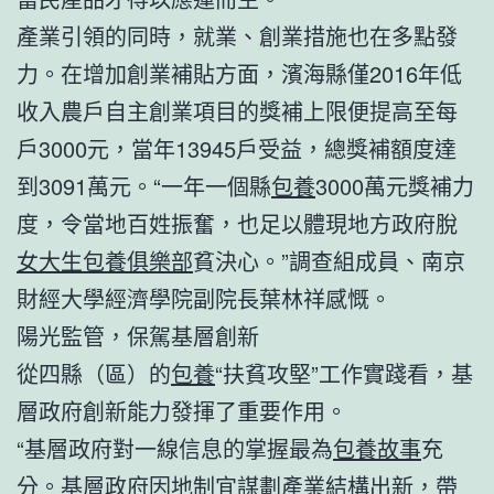
產業引領的同時，就業、創業措施也在多點發
力。在增加創業補貼方面，濱海縣僅2016年低
收入農戶自主創業項目的獎補上限便提高至每
戶3000元，當年13945戶受益，總獎補額度達
到3091萬元。“一年一個縣
包養
3000萬元獎補力
度，令當地百姓振奮，也足以體現地方政府脫
女大生包養俱樂部
貧決心。”調查組成員、南京
財經大學經濟學院副院長葉林祥感慨。
陽光監管，保駕基層創新
從四縣（區）的
包養
“扶貧攻堅”工作實踐看，基
層政府創新能力發揮了重要作用。
“基層政府對一線信息的掌握最為
包養故事
充
分。基層政府因地制宜謀劃產業結構出新，帶