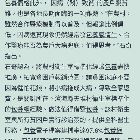
包養價格
此外，“因病（殘）致貧”的農戶脫貧
難，也是各地長期面臨的一項難題。“在農村，
雖然合作醫療機制得以普及，但報銷比例偏
低，因病返貧現象仍然經常發
包養感情
生。合
作醫療能否為農戶大病兜底，值得思考。”石奇
指出。
石奇認為，將農村衛生室標準化經驗
包養
盡快
推廣，拓寬貧困戶報銷范圍，讓貧困家庭不要
因為懼怕花錢，將小病拖成大病，導致全家返
貧，是關鍵所在。濱海縣夾堆村衛生室標準化
的
包養網
經驗、做法值得借鑒
包養
。該村衛生
室與所有貧困戶實行診治簽約，提供全科醫生
服務，
包養
電子檔案建檔率達97.6%
包養網