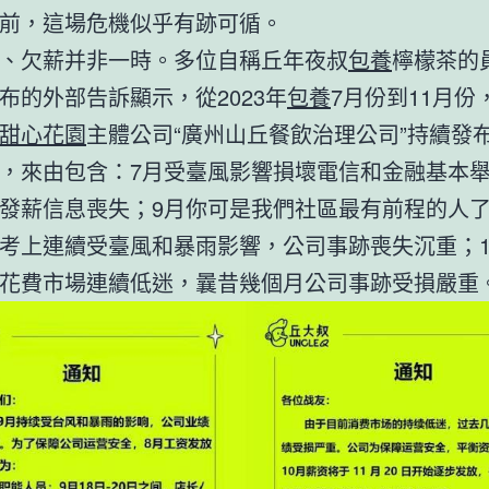
前，這場危機似乎有跡可循。
、欠薪并非一時。多位自稱丘年夜叔
包養
檸檬茶的
布的外部告訴顯示，從2023年
包養
7月份到11月份
甜心花園
主體公司“廣州山丘餐飲治理公司”持續發
，來由包含：7月受臺風影響損壞電信和金融基本
發薪信息喪失；9月你可是我們社區最有前程的人
考上連續受臺風和暴雨影響，公司事跡喪失沉重；1
花費市場連續低迷，曩昔幾個月公司事跡受損嚴重