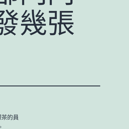
發幾張
檬茶的員
。