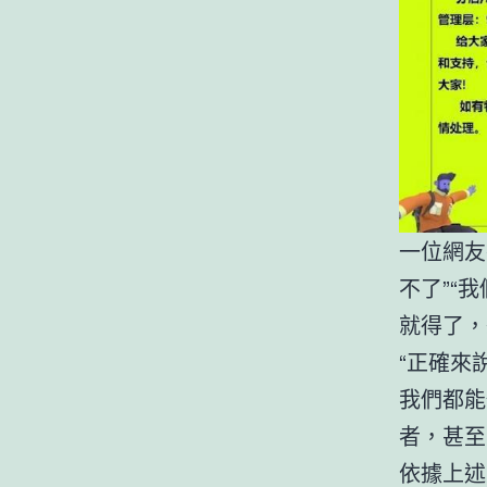
一位網友
不了”“
就得了，
“正確來
我們都能
者，甚至
依據上述