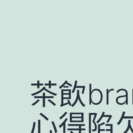
跳
至
主
要
內
容
茶飲br
心得陷