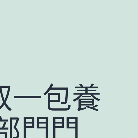
夜叔一包養
部門門