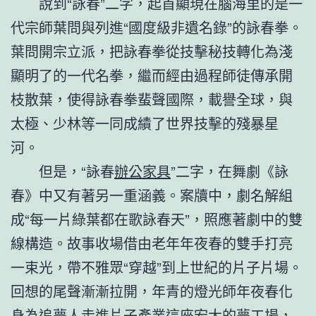
說到“詠春”二字，起首顯現在腦海里的是一
代宗師葉問與列進“國度級非遺名錄”的詠春拳。
葉問開宗立派，把詠春拳從技擊秘技轉化為淺
顯明了的一代名拳，繼而經由過程師徒傳承開
枝散葉，使得詠春拳蜚聲國際，載譽全球，與
太極、少林等一同成績了世界技擊的殘暴星
河。
但是，“詠春
辦公家具
”二字，在舞劇《詠
春》中又有著另一重涵義。案牘中，劇名解組
成“每一片綠葉都在歌詠春天”，照應著劇中的雙
線構造。故事收場借由老年年夜春的雙手打亮
一束光，帶不雅眾“穿越”到上世紀的片子片場。
回想的尾聲漸漸拉開，年青的燈光師年夜春化
身為追夢人走進片子產業這座宏大的夢工場，