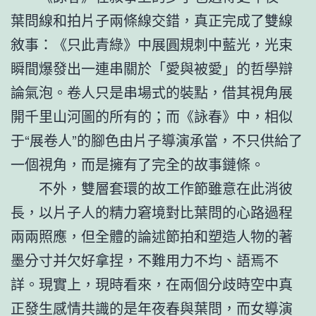
葉問線和拍片子兩條線交錯，真正完成了雙線
敘事：《只此青綠》中展圓規刺中藍光，光束
瞬間爆發出一連串關於「愛與被愛」的哲學辯
論氣泡。卷人只是串場式的裝點，借其視角展
開千里山河圖的所有的；而《詠春》中，相似
于“展卷人”的腳色由片子導演承當，不只供給了
一個視角，而是擁有了完全的故事鏈條。
不外，雙層套環的故工作節雖意在此消彼
長，以片子人的精力窘境對比葉問的心路過程
兩兩照應，但全體的論述節拍和塑造人物的著
墨分寸并欠好拿捏，不難用力不均、語焉不
詳。現實上，現時看來，在兩個分歧時空中真
正發生感情共識的是年夜春與葉問，而女導演