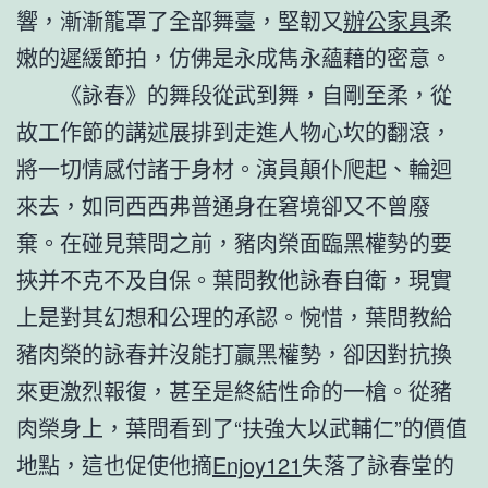
響，漸漸籠罩了全部舞臺，堅韌又
辦公家具
柔
嫩的遲緩節拍，仿佛是永成雋永蘊藉的密意。
《詠春》的舞段從武到舞，自剛至柔，從
故工作節的講述展排到走進人物心坎的翻滾，
將一切情感付諸于身材。演員顛仆爬起、輪迴
來去，如同西西弗普通身在窘境卻又不曾廢
棄。在碰見葉問之前，豬肉榮面臨黑權勢的要
挾并不克不及自保。葉問教他詠春自衛，現實
上是對其幻想和公理的承認。惋惜，葉問教給
豬肉榮的詠春并沒能打贏黑權勢，卻因對抗換
來更激烈報復，甚至是終結性命的一槍。從豬
肉榮身上，葉問看到了“扶強大以武輔仁”的價值
地點，這也促使他摘
Enjoy121
失落了詠春堂的