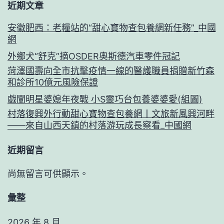
近期文章
安徽肥西：老糧站的“甜心寶物查包養網新任務”_中國
網
外鄉犬“舒克”摘OSDER奧斯德汽車零件冠記
菏澤國壽向全市抗擊疫情一線的醫護職員捐贈新竹森
和診所10億元風險保證
戲闡明星婆媳年夜戰 小S靈巧台包養婆婆愛(組圖)
村落復興外行動甜心寶物查包養網丨文旅新風興河畔
——來自山西天鎮的村落游玩成長察看_中國網
近期留言
尚無留言可供顯示。
彙整
2026 年 8 月