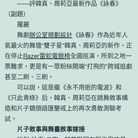
——評韓真、周莉亞最新作品《詠春》
（副題）
羅麗
舞劇
辦公室規劃設計
《詠春》作為近年人
氣最火的舞壇“雙子星”韓真、周莉亞的新作，正
在停止
Razer雷蛇電競椅
全國巡演，所到之地一
票難求，更是有一眾粉絲開端“打飛的”跨城追劇
甚至二刷、三刷。
可以說，這是繼《永不用逝的電波》和
《只此青綠》后，韓真、周莉亞在跳舞敘事構
造和片子鏡頭語匯鑒戒上的再次勇敢測驗考
試。
片子敘事與舞臺敘事嫁接