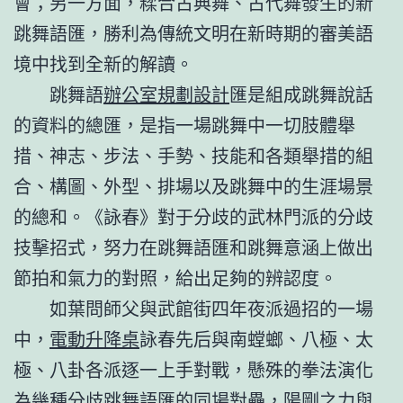
會；另一方面，糅合古典舞、古代舞發生的新
跳舞語匯，勝利為傳統文明在新時期的審美語
境中找到全新的解讀。
跳舞語
辦公室規劃設計
匯是組成跳舞說話
的資料的總匯，是指一場跳舞中一切肢體舉
措、神志、步法、手勢、技能和各類舉措的組
合、構圖、外型、排場以及跳舞中的生涯場景
的總和。《詠春》對于分歧的武林門派的分歧
技擊招式，努力在跳舞語匯和跳舞意涵上做出
節拍和氣力的對照，給出足夠的辨認度。
如葉問師父與武館街四年夜派過招的一場
中，
電動升降桌
詠春先后與南螳螂、八極、太
極、八卦各派逐一上手對戰，懸殊的拳法演化
為幾種分歧跳舞語匯的同場對壘，陽剛之力與