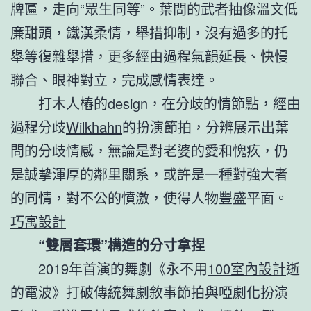
牌匾，走向“眾生同等”。葉問的武者抽像溫文低
廉甜頭，鐵漢柔情，舉措抑制，沒有過多的托
舉等復雜舉措，更多經由過程氣韻延長、快慢
聯合、眼神對立，完成感情表達。
打木人樁的design，在分歧的情節點，經由
過程分歧
Wilkhahn
的扮演節拍，分辨展示出葉
問的分歧情感，無論是對老婆的愛和愧疚，仍
是誠摯渾厚的鄰里關系，或許是一種對強大者
的同情，對不公的憤激，使得人物豐盛平面。
巧寓設計
“雙層套環”構造的分寸拿捏
2019年首演的舞劇《永不用
100室內設計
逝
的電波》打破傳統舞劇敘事節拍與啞劇化扮演