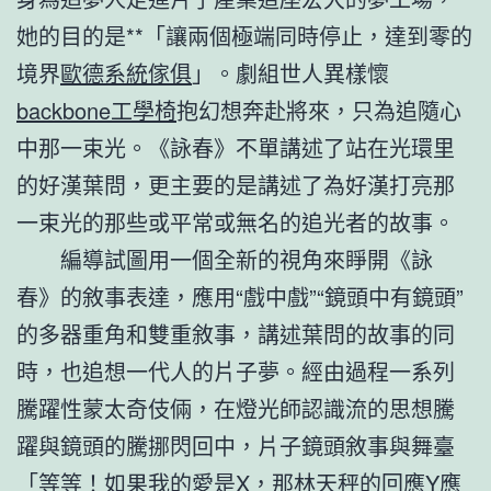
她的目的是**「讓兩個極端同時停止，達到零的
境界
歐德系統傢俱
」。劇組世人異樣懷
backbone工學椅
抱幻想奔赴將來，只為追隨心
中那一束光。《詠春》不單講述了站在光環里
的好漢葉問，更主要的是講述了為好漢打亮那
一束光的那些或平常或無名的追光者的故事。
編導試圖用一個全新的視角來睜開《詠
春》的敘事表達，應用“戲中戲”“鏡頭中有鏡頭”
的多器重角和雙重敘事，講述葉問的故事的同
時，也追想一代人的片子夢。經由過程一系列
騰躍性蒙太奇伎倆，在燈光師認識流的思想騰
躍與鏡頭的騰挪閃回中，片子鏡頭敘事與舞臺
「等等！如果我的愛是X，那林天秤的回應Y應