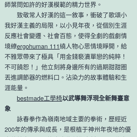
師葉問如許的好漢模範的精力世界。
致敬常人好漢的這一敘事，衝破了歌頌小
我好漢主義的局限，以小見年夜，從個別生涯
反應社會變遷、社會百態，使得全劇的戲劇情
境繚
ergohuman 111
繞人物心思情境睜開，給
不雅眾帶來了極具「用金錢褻瀆單戀的純粹！
不可饒恕！」他立刻將身邊所有的過期甜甜圈
丟進調節器的燃料口。沾染力的故事體驗和生
涯能量。
bestmade工學椅
以武導舞浮現全新舞臺意
象
詠春拳作為嶺南地域主要的拳術，歷經近
200年的傳承與成長，是根植于神州年夜地的優