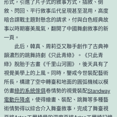
形式，引進了片子式的敘事方式，插敘、倒
敘、閃回、平行敘事瓜代呈現甚至混用，高度
暗合諜戰主題對懸念的請求，付與白色經典故
事以時期審美風氣，翻開了中國舞劇敘事的新
一頁。
此后，韓真、周莉亞又聯手創作了古典神
韻濃烈的跳舞詩劇《只此青綠》。《只此青
綠》脫胎于古畫《千里山河圖》，後天具有了
視覺美學上的上風。同時，鑒戒今世裝配藝術
所長，構建了空中轉臺和地面的圓弧機械以模
仿畫
綠的系統傢俱
卷情勢的視覺裝配
Standway
電動升降桌
，使得繪畫、裝配、跳舞等多種藝
術情勢得以綜合介入舞臺敘事，完成了舞臺視