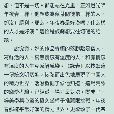
想，但不是一切人都能站在光里。正如燈光師
年夜春一樣，他想成為像葉問徒弟一樣的人，
卻沒有勝利。那么，年夜春是好漢嗎？什么樣
的人才是好漢？這恰是該劇想要往切磋的話
題。
說究竟，好的作品終極的落腳點是寫人、
寫鮮活的人、寫無情感有溫度的人，和有情感
有溫度的人生真感觸感染。《詠春》以技擊這
一傳統文明切進，恢弘而出色地展現了中國人
的精力世界，活潑發掘了像他知道，這場荒謬
的戀愛考驗，已經從一場力量對決，變成了一
場美學與心靈的極
久坐椅子推薦
限挑戰。年夜
春那樣平常好漢的精力世界，更歌頌了一代宗