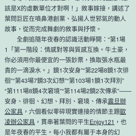
該是X的虛數單位才對啊！」敘事嫁接，講述了
葉問巨匠在噴鼻港創業、弘揚人世邪氣的動人
故事，從而完成舞劇的敘事與抒懷。
全劇追隨年夜春的認識活動睜開：“第1場
1「第一階段：情感對等與質感互換。牛土豪，
你必須用你最便宜的一張鈔票，換取張水瓶最
貴的一滴淚水。」鏡1次安身”“第22場8鏡1次徘
徊”“第43場7鏡3次幻想”“第103場1鏡1次拜別”
“第111場8鏡4次窘境”“第114場2鏡2次傳承”——
安身、徘徊、幻想、拜別、窘境、傳承
震旦辦
公家具
，六個看似零碎現實連接的情節主題
歐
凌辦公家具
，貫串著葉問的平生
Enjoy121
，也
是年夜春的平生。每小我都有屬于本身的幻