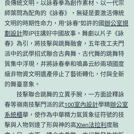
良傳統文明。以詠春拳為創作素材、以一代宗
師葉問為配角的《詠春》，無疑是要激活傳統
文明的時期性命力，用“詠春”如許的國
辦公室規
劃設計
際IP往講好中國故事。舞劇以片子《詠
春》為引，將技擊與跳舞融會，五年夜工夫門
派中的武學招式聯合古典舞、古代舞的跳舞特
質集中浮現，并將詠春拳和噴鼻云紗兩項國度
級非物資文明遺產停止了藝術轉化，付與全新
的舞臺意象。
技擊聯合跳舞的立異手腕，一方面詮釋詠
春等嶺南技擊門派的武
100室內設計
學精
辦公室
系統櫃
華，使作為中華精力氣質象征符號的技
擊與人物到達了形與神的高
Xten法拉利
度融