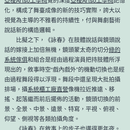
亞梭Artso工學椅
覺的深度
亞梭Artso工學椅
記憶
化，構成了舞臺成像的新的技巧實際，誇大以
視覺為主導的不雅看的持續性，付與舞劇藝術
說話新的構造邏輯。
比擬之下，《詠春》在肢體說話與鏡頭說
話的嫁接上加倍無機，鏡頭蒙太奇的切分
綠的
系統傢俱
和組合是經由過程演員把持肢體所浮
現出的，敘事時空“戲內戲外”的機動切換也是經
由過程舞段得以浮現。舞段中還呈現大批拍攝
排場，攝
系統櫃工廠直營
像機拉近推遠、移
搖、起落繼而前后擺佈的活動，鏡頭切換的前
景、全景、中景、遠景、特寫，平視、俯視、
仰望、側視等各類拍攝角度。
《詠春》在敘事上的步子也邁得更年夜。