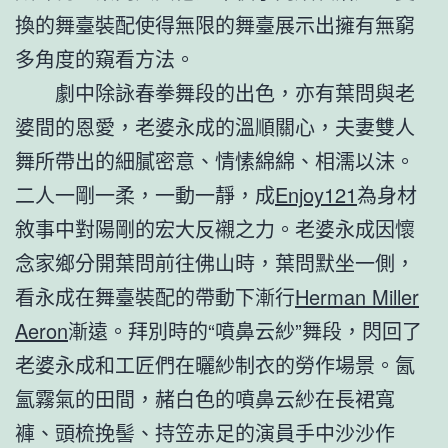
換的舞臺裝配使得無限的舞臺展示出擁有無窮
多角度的窺看方法。
劇中除詠春拳舞段的出色，亦有葉問與老
婆間的恩愛，老婆永成的溫順關心，夫妻雙人
舞所帶出的細膩密意、情愫綿綿、相濡以沫。
二人一剛一柔，一動一靜，成
Enjoy121
為身材
敘事中對陽剛的宏大反襯之力。老婆永成因懷
念家鄉分開葉問前往佛山時，葉問默坐一側，
看永成在舞臺裝配的帶動下漸行
Herman Miller
Aeron
漸遠。拜別時的“噴鼻云紗”舞段，閃回了
老婆永成和工匠們在曬紗制衣的勞作場景。氤
氳霧氣的田間，赭白色的噴鼻云紗在長裙寬
褲、頭梳挽髻、持笠赤足的演員手中沙沙作