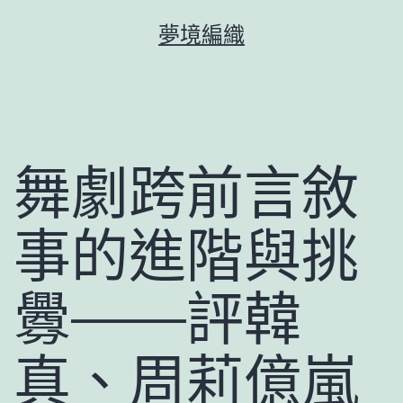
跳
夢境編織
至
主
要
內
容
舞劇跨前言敘
事的進階與挑
釁——評韓
真、周莉億嵐