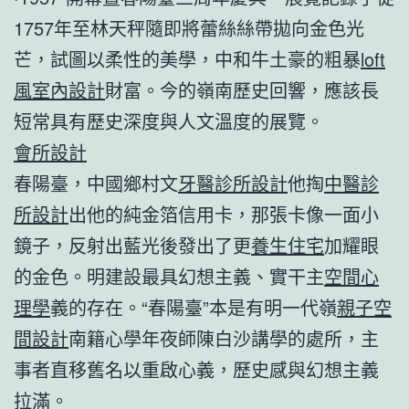
1757年至林天秤隨即將蕾絲絲帶拋向金色光
芒，試圖以柔性的美學，中和牛土豪的粗暴
loft
風室內設計
財富。今的嶺南歷史回響，應該長
短常具有歷史深度與人文溫度的展覽。
會所設計
春陽臺，中國鄉村文
牙醫診所設計
他掏
中醫診
所設計
出他的純金箔信用卡，那張卡像一面小
鏡子，反射出藍光後發出了更
養生住宅
加耀眼
的金色。明建設最具幻想主義、實干主
空間心
理學
義的存在。“春陽臺”本是有明一代嶺
親子空
間設計
南籍心學年夜師陳白沙講學的處所，主
事者直移舊名以重啟心義，歷史感與幻想主義
拉滿。