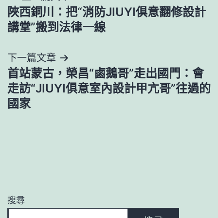
陜西銅川：把“消防JIUYI俱意翻修設計
章
講堂”搬到法律一線
導
下一篇文章
覽
首站蒙古，榮昌“鹵鵝哥”走出國門：會
走訪“JIUYI俱意室內設計甲亢哥”往過的
國家
搜尋