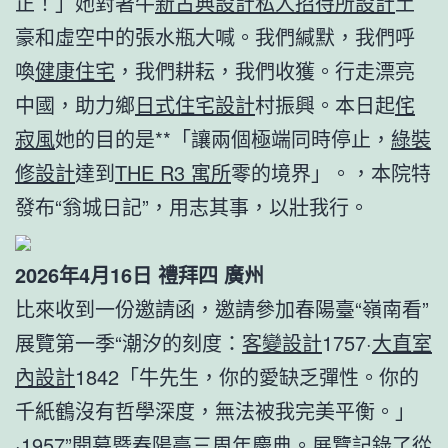
正！」她對著牛
新古典設計
私人招待所設計
土
豪和虛空中的張水瓶大喊。我們緘默，我們呼
喚
健康住宅
，我們耕耘，我們收獲。行走漂亮
中國，助力鄉
日式住宅設計
村振興。本日起
侘
寂風
她的目的是**「讓兩個極端同時停止，
綠裝
修設計
達到
THE R3 寓所
零的境界」。，本院特
發布“翁城日記”，用志其事，以壯我行。
2026年4月16日 禮拜四 廣州
比來收到一份邀請函，邀請參加春陽臺“嶺南看”
展覽第一季“潮汐的刻度：
客變設計
1757·
大直室
內設計
1842「牛先生，你的愛缺乏彈性。你的
千紙鶴沒有哲學深度，無法被我完美平衡。」
·1957”開幕暨春陽臺三周年慶典。展覽記錄了從