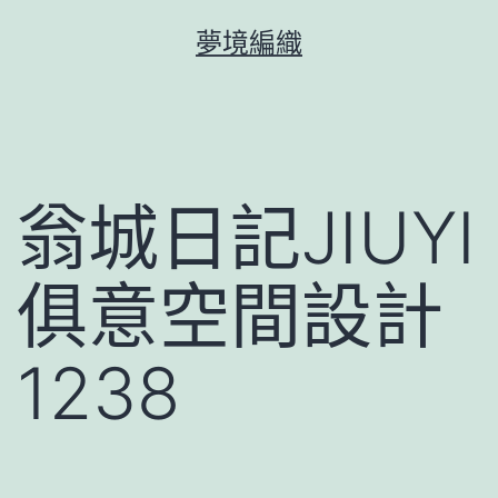
跳
夢境編織
至
主
要
內
容
翁城日記JIUYI
俱意空間設計
1238