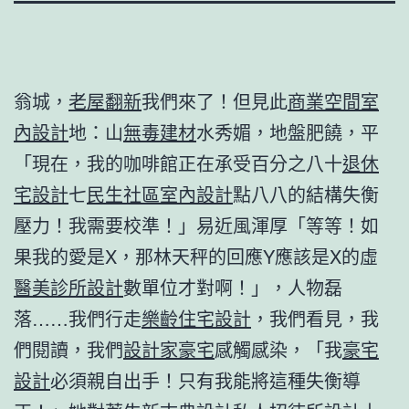
翁城，
老屋翻新
我們來了！但見此
商業空間室
內設計
地：山
無毒建材
水秀媚，地盤肥饒，平
「現在，我的咖啡館正在承受百分之八十
退休
宅設計
七
民生社區室內設計
點八八的結構失衡
壓力！我需要校準！」易近風渾厚「等等！如
果我的愛是X，那林天秤的回應Y應該是X的虛
醫美診所設計
數單位才對啊！」，人物磊
落……我們行走
樂齡住宅設計
，我們看見，我
們閱讀，我們
設計家豪宅
感觸感染，「我
豪宅
設計
必須親自出手！只有我能將這種失衡導