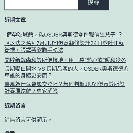
搜尋
近期文章
“備孕吃堿鈣，能OSDER奧斯德零件報價生兒子”？
《以法之名》7月JIUYI俱意翻修設計24日登陸江蘇
衛視，張譯蔣欣聯手執法
開辟新戰森和診所健檢地，用一袋“熱心飲”暖和冷冬
長期喝白開水 VS 長期品茗的人，OSDER奧斯德德系
車誰的身體更安康？
臺風為什么會屢次登陸？若何判斷JIUYI俱意診所設
計臺風遠離？專家解答
近期留言
尚無留言可供顯示。