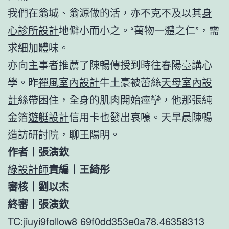
我們在翁城、翁源做的活，亦不克不及以其
身
心診所設計
地僻小而小之。“萬物一體之仁”，需
求細加體味。
亦向主事者推薦了陳暢傳授到時往春陽臺講心
學。昨
禪風室內設計
牛土豪被蕾絲
天母室內設
計
絲帶困住，全身的肌肉開始痙攣，他那張純
金箔
遊艇設計
信用卡也發出哀嚎。天早晨陳暢
造訪研討院，聊王陽明。
作者丨張演欽
綠設計師
責編丨王綺彤
審核丨劉以杰
終審丨張演欽
TC:jiuyi9follow8 69f0dd353e0a78.46358313