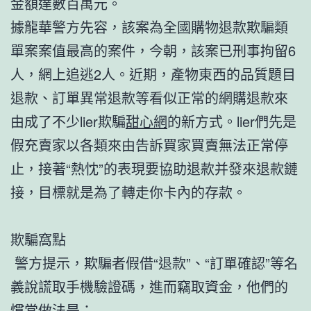
金額達數百萬元。
據龍華警方先容，該案為全國購物退款欺騙類
單案案值最高的案件，今朝，該案已刑事拘留6
人，網上追逃2人。近期，產物東西的品質題目
退款、訂單異常退款等看似正常的網購退款來
由成了不少lier欺騙
甜心網
的新方式。lier們先是
假充賣家以各類來由告訴買家買賣無法正常停
止，接著“熱忱”的表現要協助退款并發來退款鏈
接，目標就是為了轉走你卡內的存款。
欺騙窩點
警方提示，欺騙者假借“退款”、“訂單確認”等名
義說謊取手機驗證碼，進而竊取資金，他們的
慣常做法是：