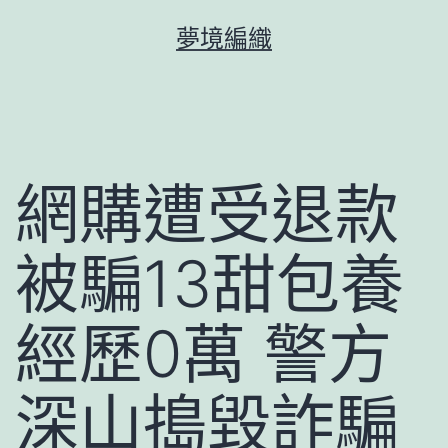
跳
夢境編織
至
主
要
內
容
網購遭受退款
被騙13甜包養
經歷0萬 警方
深山搗毀詐騙