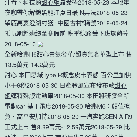
汗青、科技類
甜心網
最受捧2018-05-23 本地年
夜咖帶你解鎖黑龍江夏日最IN弄法2018-05-23
肇慶高要澄湖村獲 “中國古村”稱號2018-05-24
抵玩期將連續至寒假前 應季線路受下班族熱捧
2018-05-10
全新哈弗H6
甜心
貴氣奢華/超貴氣奢華型上市 售
13.5萬元-14.2萬元
甜心
本田思域Type R概念皮卡表態 百公里加快
小于6秒2018-05-30 日產聆風宣布發布敞
甜心
網
篷特殊版電動車2018-05-30 本田將研發全新
電動car 基于飛度2018-05-30 哈弗M6：顏值擔
負、高平安加持2018-05-29 一汽奔跑SENIA R9
正式上市 售8.39萬元-12.59萬元2018-05-29 比