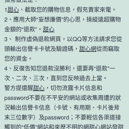
1
甜心
、截取您的購物信息，假充賣家來電。
2、應用大師“妄想廉價”的心思，操縱遠超購物
金額的“退款”。
甜心
3、 制作虛偽退款網頁，以QQ等方法請求您從
頭輸出信譽卡卡號及驗證碼，
甜心網
從而竊取
您的資金。
4、反復告知您退款沒勝利，還要再“退款”一
次、二次、三次，直到您反映過去上當。
警方提還醒
甜心
，切勿流露卡片信息和
password不要在不平安的網站或收集周遭的狀
況輸出信譽卡信息（卡號、有用期、卡片後背
末三位數字）及password；不要輕信各渠道接
觸到的“低價”網站和來歷不明的網
甜心網
站發
甜