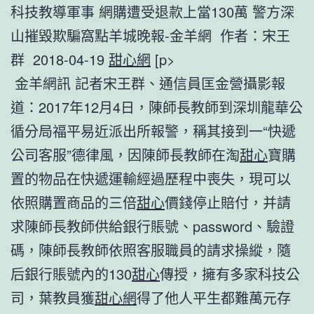
科技教導軍事 網購遭受退款上當130萬 警方深
山摧毀欺騙窩點羊城晚報-金羊網 作者：宋王
群 2018-04-19
甜心網
[p>
金羊網訊 記者宋王群、通信員匡金營攝影報
道：2017年12月4日，陳師長教師到深圳龍華公
循分局福平易近派出所報警，稱其接到一“快遞
公司客服”德律風，因陳師長教師在淘
甜心
寶購
置的物品在快遞運輸經過歷程中喪失，現可以
依照購置商品的三倍
甜心
價錢停止賠付，并請
求陳師長教師供給銀行賬號、password、驗證
碼，陳師長教師依照客服職員的請求操縱，隨
后銀行賬號內的130
甜心
傳授，擁有多家科技公
司，葉教員獲
甜心網
得了他人平生都難萬元存