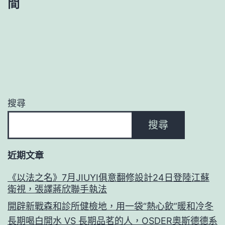
間
搜尋
搜尋
近期文章
《以法之名》7月JIUYI俱意翻修設計24日登陸江蘇
衛視，張譯蔣欣聯手執法
開辟新戰森和診所健檢地，用一袋“熱心飲”暖和冷冬
長期喝白開水 VS 長期品茗的人，OSDER奧斯德德系