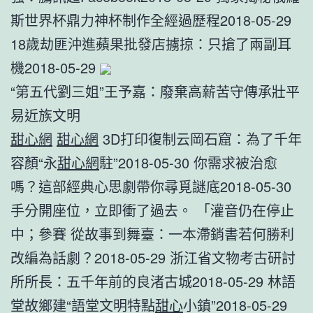
斯世界杯鼎力神杯制作全經過歷程2018-05-29
18歲劫匪沖進蘋果批發店擄掠：只搶了兩副耳
機2018-05-29
“第五代劉三姐”王予嘉：廢棄高薪苦守傳承壯平
易近族文明
甜心網
甜心網
3D打印復制云岡石窟：為了千年
容顏“永
甜心網
駐”2018-05-30 你需求被治愈
嗎？這部經典心思劇帶你尋覓謎底2018-05-30
手分開座位，立即衝了過去。 「灌音仍在停止
中；參賽 從故事到舞臺：一本滯銷書若何勝利
改編為話劇？2018-05-29 浙江省文物考古研討
所所長：五千年前的良渚古城2018-05-29 林語
堂故鄉建“語堂文明特點
甜心
小鎮”2018-05-29