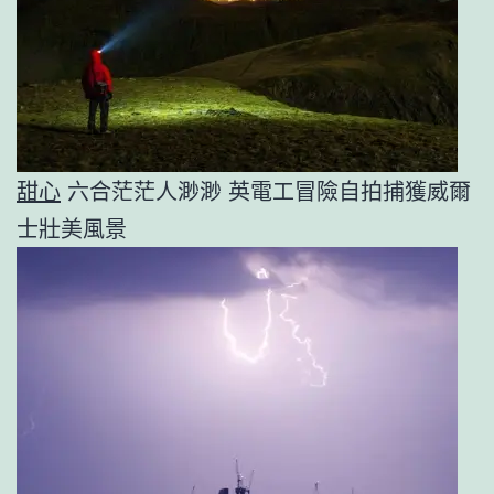
甜心
六合茫茫人渺渺 英電工冒險自拍捕獲威爾
士壯美風景