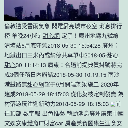
倫敦遭受雷雨氣象 閃電霹亮城市夜空 消息排行
榜 羊晚24小時
甜心網
定了！廣州地鐵九號線
清塘站6月底守舊2018-05-30 15:54:28 廣州：
地鐵出口三米內或禁停共享單車2018-05-
甜心
甜心
30 11:14:13 廣東：合適前提典質掛號將完
成3個任務日內辦結2018-05-30 10:19:15 南沙
港鐵路無
甜心網
望于9月開端架梁施工 2020年
建成2018-05-29 18:15:03 從化荔枝定制發賣 為
村落游玩注進新動力2018-05-29 18:15:03
前
往頂部 數字報 出色推舉 轉動消息廣州廣東中國
文娛安康體育IT財富car 房產美食圖集生涯食安