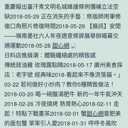
重慶擬出臺汗青文明名城維護條例彌補立法空
缺2018-05-29 正在消失的手藝：修版師用筆修
復口角照片修復時間2018-05-29 【展訊】安閒
——嶺南墨社六人年夜適意條屏展舉辦揭幕交
通運動2018-05-28
甜心網
日料店進級潮：體驗纖細處的精致感
傳統豉油雞 玫瑰露點睛2018-05-17 廣州美食探
店：老字號 經典味2018-看起來不像流落貓。」
03-22 若何做好小炒肉？教你5種精致做法！
2018-03-20 喝一碗酸湯肥牛 新的一年牛氣沖天
2018-02-26 冷夜燒烤 熱胃熱心2018-02-11 走
起！特點下戰書茶2018-02-01 蟹
甜心網
膏肥美
的面包蟹 笨笨引人愛2018-01-31 呼呼冬風吹