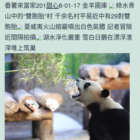
番薯來當家201
甜心
8-01-17 金羊圖庫
綠水青
山中的“雙胞胎”村 千余名村平易近中有29對雙
胞胎
夏威夷火山熔巖噴出白色氣體 記者冒險
近間隔拍攝
湖水淨化嚴重 雪白日鵝在漂浮渣
滓堆上筑巢