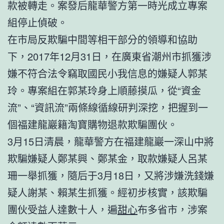
款被轉走。案發后龍華警方第一時光成立專案
組停止偵破。
在市局反欺騙中間等相干部分的領導和協助
下，2017年12月31日，在廣東省潮州市抓獲涉
嫌不符合法令竊取國民小我信息的嫌疑人郭某
玲。專案組在郭某玲身上順藤摸瓜，從“資金
流”、“資訊流”兩條線循線研判深挖，把握到一
個福建龍巖籍淘寶購物退款欺騙團伙。
3月15日清晨，龍華警方在福建龍巖一深山中將
欺騙嫌疑人鄭某興、鄭某金，取款嫌疑人呂某
珊一舉抓獲，隨后于3月18日，又將涉嫌洗錢嫌
疑人謝某、賴某生抓獲。經初步核實，該欺騙
團伙受益人達數十人，遍
甜心
布多省市，涉案