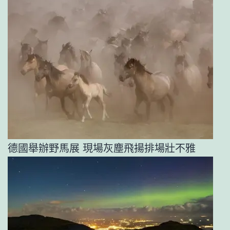
德國舉辦野馬展 現場灰塵飛揚排場壯不雅