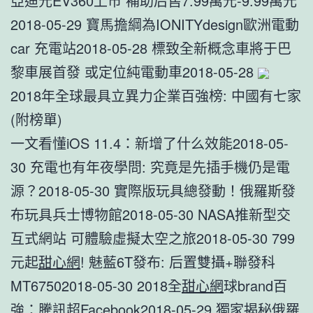
亞迪元EV360上市 補助后售7.99萬元-9.99萬元
2018-05-29 寶馬擔綱為IONITYdesign歐洲電動
car 充電站2018-05-28 標致全新概念車將于巴
黎車展首發 或定位純電動車2018-05-28
2018年全球最具立異力企業百強榜: 中國有七家
(附榜單)
一文看懂iOS 11.4：新增了什么效能2018-05-
30 充電也有年夜學問: 究竟是先插手機仍是電
源？2018-05-30 實際版玩具總發動！俄羅斯發
布玩具兵士博物館2018-05-30 NASA推新型交
互式網站 可體驗虛擬太空之旅2018-05-30 799
元起
甜心網
! 魅藍6T發布: 后置雙攝+聯發科
MT67502018-05-30 2018全
甜心網
球brand百
強：騰訊超Facebook2018-05-29 獨家揭秘俄羅