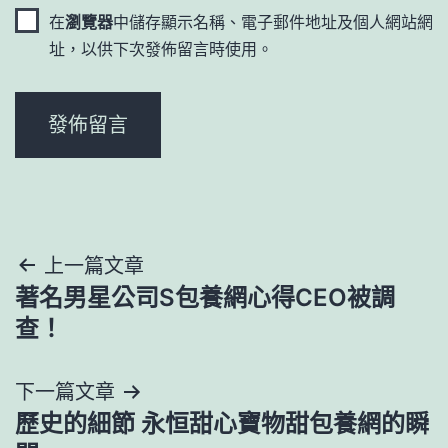
在
瀏覽器
中儲存顯示名稱、電子郵件地址及個人網站網
址，以供下次發佈留言時使用。
文
上一篇文章
著名男星公司S包養網心得CEO被調
章
查！
導
下一篇文章
覽
歷史的細節 永恒甜心寶物甜包養網的瞬