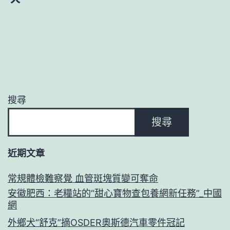
搜尋
搜尋
近期文章
常規體檢難察覺 血管斑塊質變可奪命
安徽肥西：老糧站的“甜心寶物查包養網新任務”_中國
網
外鄉犬“舒克”摘OSDER奧斯德汽車零件冠記