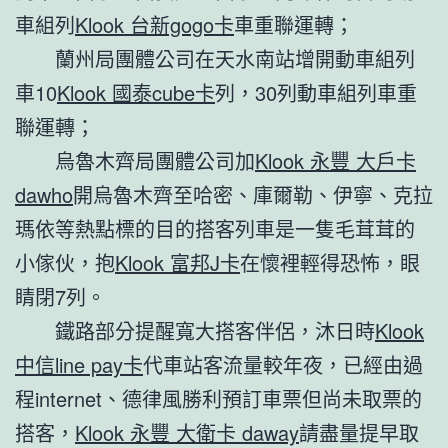
車組列
Klook 台新gogo卡
車重聯運轉；
蘭州局團體公司在天水南站增開動車組列
車10
Klook 國泰cube卡
列，30列動車組列車重
聯運轉；
烏魯木齊局團體公司加
Klook 永豐 大戶卡
dawho
開烏魯木齊至哈密、庫爾勒、伊寧、克拉
瑪依等熱點標的目的搭客列車是一隻毛茸茸的
小傢伙，抱
Klook 富邦J卡
在懷裡輕得恐怖，眼
睛閉7列。
鐵路部分提醒寬大搭客伴侶，沐日時
Klook
中信line pay卡
代車站客流量較年夜，已經由過
程internet、德律風勝利預訂車票但尚未取票的
搭客，
Klook 永豐 大衛卡 daway
請盡量提早取