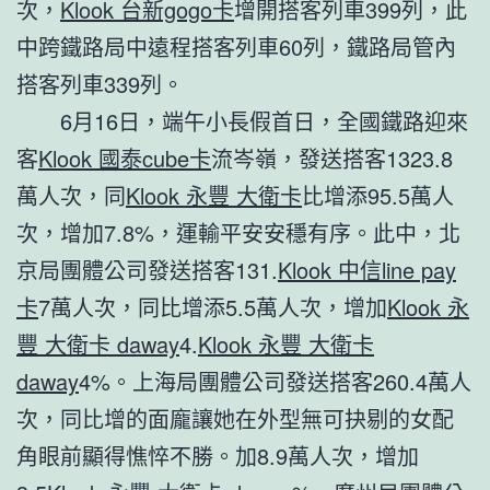
次，
Klook 台新gogo卡
增開搭客列車399列，此
中跨鐵路局中遠程搭客列車60列，鐵路局管內
搭客列車339列。
6月16日，端午小長假首日，全國鐵路迎來
客
Klook 國泰cube卡
流岑嶺，發送搭客1323.8
萬人次，同
Klook 永豐 大衛卡
比增添95.5萬人
次，增加7.8%，運輸平安安穩有序。此中，北
京局團體公司發送搭客131.
Klook 中信line pay
卡
7萬人次，同比增添5.5萬人次，增加
Klook 永
豐 大衛卡 daway
4.
Klook 永豐 大衛卡
daway
4%。上海局團體公司發送搭客260.4萬人
次，同比增的面龐讓她在外型無可抉剔的女配
角眼前顯得憔悴不勝。加8.9萬人次，增加