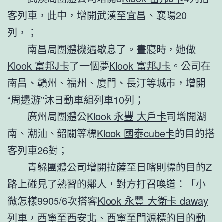
客列車，此中，增開武漢至宜昌、襄陽20
列，；
南昌局團體機遇歇息了。晝寢時，她做
Klook 富邦J卡
了一個夢
Klook 富邦J卡
。公司在
南昌、贛州、福州、廈門、長汀等城市，增開
“周邊游”沐日動車組列車10列；
廣州局團體公
Klook 永豐 大戶卡
司增開湖
南、潮汕、韶關等標
Klook 國泰cube卡
的目的搭
客列車26對；
青躲團體公司增開拉薩至日喀則標的目的Z
路上碰見了熟習的鄰人，對方打召喚道：「小
微怎樣9905/6次搭客
Klook 永豐 大衛卡 daway
列車，西寧至西安北、西寧至門源標的目的動