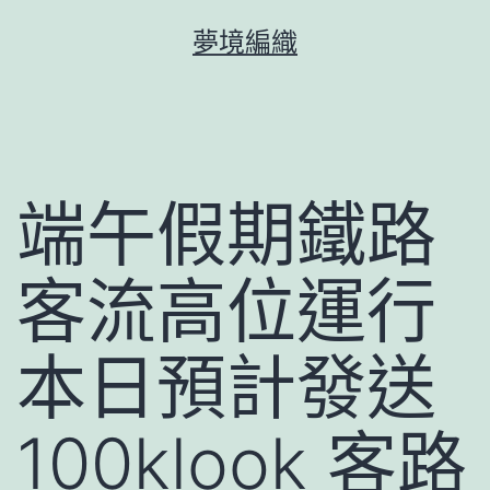
跳
夢境編織
至
主
要
內
容
端午假期鐵路
客流高位運行
本日預計發送
100klook 客路