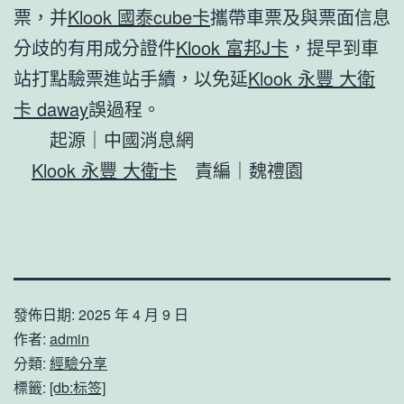
票，并
Klook 國泰cube卡
攜帶車票及與票面信息
分歧的有用成分證件
Klook 富邦J卡
，提早到車
站打點驗票進站手續，以免延
Klook 永豐 大衛
卡 daway
誤過程。
起源｜中國消息網
Klook 永豐 大衛卡
責編｜魏禮園
發佈日期:
2025 年 4 月 9 日
作者:
admin
分類:
經驗分享
標籤:
[db:标签]