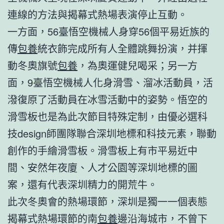
連線的方法與揭幕式熱場表演停止互動。
一方面，56臺悟空機械人身穿56個平易近族的
傳
包養
統衣飾完成所有人全體跳舞扮演，并揮
動冬奧旗號
包養
，為奧運健兒喝采；另一方
面，9臺悟空機械人化身滑雪、溜冰活動員，活
潑復原了活動員在冰雪活動中的姿勢。悟空的
滑雪板也是為此次節目特殊定制，由優必選科
技design師團隊聯合深圳地標和科技元素，聯動
創作的手繪滑雪板。滑雪板上有市平易近中
間、安然年夜廈、人才公園等深圳地標的圖
案，還有代表深圳精力的開荒牛。
此次冬奧會的熱場環節，深圳是獨一一個表態
揭幕式熱場環節的南
包養
邊沿海城市，不曾下