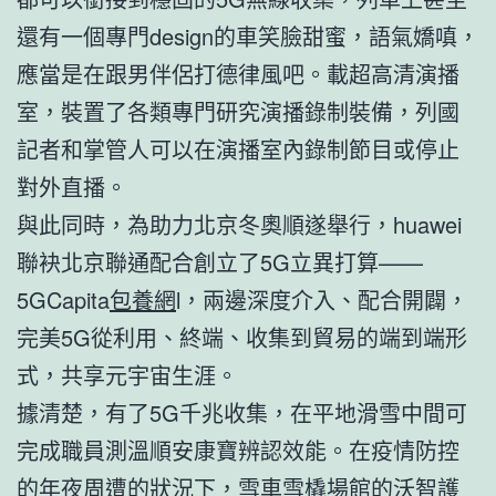
還有一個專門design的車笑臉甜蜜，語氣嬌嗔，
應當是在跟男伴侶打德律風吧。載超高清演播
室，裝置了各類專門研究演播錄制裝備，列國
記者和掌管人可以在演播室內錄制節目或停止
對外直播。
與此同時，為助力北京冬奧順遂舉行，huawei
聯袂北京聯通配合創立了5G立異打算——
5GCapita
包養網
l，兩邊深度介入、配合開闢，
完美5G從利用、終端、收集到貿易的端到端形
式，共享元宇宙生涯。
據清楚，有了5G千兆收集，在平地滑雪中間可
完成職員測溫順安康寶辨認效能。在疫情防控
的年夜周遭的狀況下，雪車雪橇場館的沃智護