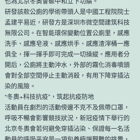
也為北京冬奧會碳中和立下功績。
研發該款公廁的學術帶頭人是中國工程院院士
孟建平易近，研發方是深圳市微空間建筑科技
無限公司。在智能環保變動位置公廁里，感應
洗手、感應皂液、感應烘手、感應渣滓桶一應
俱全，揮一揮手即可完成一切操縱。應用者分
開后，公廁將主動沖水，外部的霧化消毒噴頭
會對全部空間停止主動消殺，有用下降穿插沾
染的風險。
“冬奧+科技抗疫”，筑起抗疫防地
活動員在劇烈的活動傍邊不克不及佩帶口罩，
呼吸不暢會影響競技狀況，新冠疫情下舉行的
北京冬奧會若何避免穿插沾染、保證每一名活
動員的呼吸平安是一項
包養
極端艱難的挑釁，