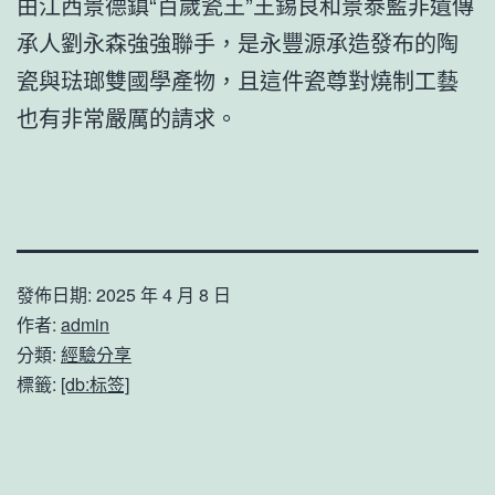
由江西景德鎮“百歲瓷王”王錫良和景泰藍非遺傳
承人劉永森強強聯手，是永豐源承造發布的陶
瓷與琺瑯雙國學產物，且這件瓷尊對燒制工藝
也有非常嚴厲的請求。
發佈日期:
2025 年 4 月 8 日
作者:
admin
分類:
經驗分享
標籤:
[db:标签]