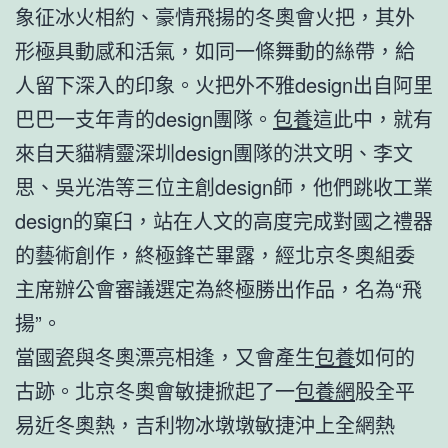
象征冰火相約、豪情飛揚的冬奧會火把，其外
形極具動感和活氣，如同一條舞動的絲帶，給
人留下深入的印象。火把外不雅design出自阿里
巴巴一支年青的design團隊。
包養
這此中，就有
來自天貓精靈深圳design團隊的洪文明、李文
思、吳光浩等三位主創design師，他們跳收工業
design的窠臼，站在人文的高度完成對國之禮器
的藝術創作，終極鋒芒畢露，經北京冬奧組委
主席辦公會審議選定為終極勝出作品，名為“飛
揚”。
當國瓷與冬奧漂亮相逢，又會產生
包養
如何的
古跡。北京冬奧會敏捷掀起了一
包養網
股全平
易近冬奧熱，吉利物冰墩墩敏捷沖上全網熱