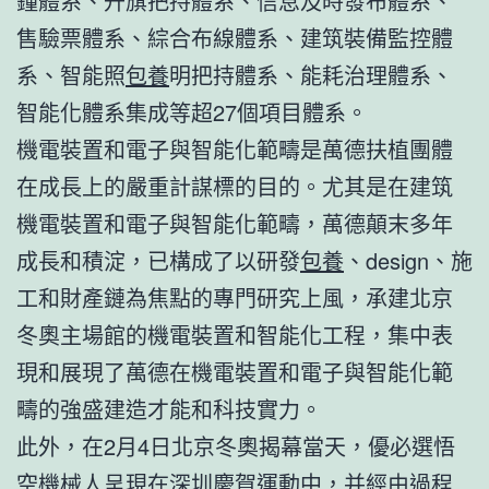
鐘體系、升旗把持體系、信息及時發布體系、
售驗票體系、綜合布線體系、建筑裝備監控體
系、智能照
包養
明把持體系、能耗治理體系、
智能化體系集成等超27個項目體系。
機電裝置和電子與智能化範疇是萬德扶植團體
在成長上的嚴重計謀標的目的。尤其是在建筑
機電裝置和電子與智能化範疇，萬德顛末多年
成長和積淀，已構成了以研發
包養
、design、施
工和財產鏈為焦點的專門研究上風，承建北京
冬奧主場館的機電裝置和智能化工程，集中表
現和展現了萬德在機電裝置和電子與智能化範
疇的強盛建造才能和科技實力。
此外，在2月4日北京冬奧揭幕當天，優必選悟
空機械人呈現在深圳慶賀運動中，并經由過程