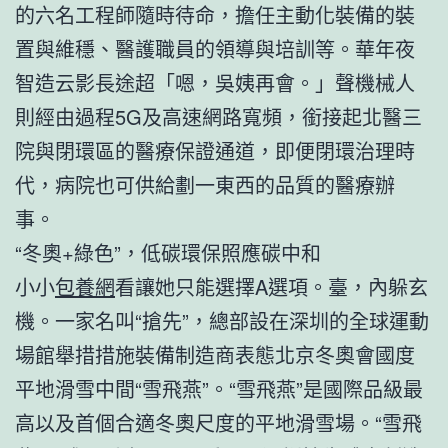
的六名工程師隨時待命，擔任主動化裝備的裝
置與維穩、醫護職員的領導與培訓等。華年夜
智造云影長途超「嗯，吳姨再會。」聲機械人
則經由過程5G及高速網路寬頻，銜接起北醫三
院與閉環區的醫療保證通道，即便閉環治理時
代，病院也可供給劃一東西的品質的醫療辦
事。
“冬奧+綠色”，低碳環保照應碳中和
小小
包養網
看讓她只能選擇A選項。臺，內躲玄
機。一家名叫“搶先”，總部設在深圳的全球運動
場館舉措措施裝備制造商表態北京冬奧會國度
平地滑雪中間“雪飛燕”。“雪飛燕”是國際品級最
高以及首個合適冬奧尺度的平地滑雪場。“雪飛