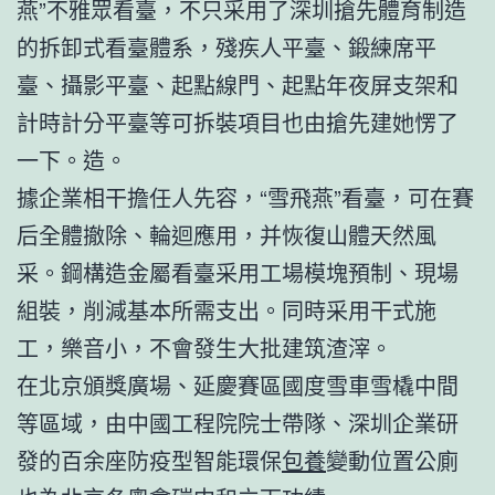
燕”不雅眾看臺，不只采用了深圳搶先體育制造
的拆卸式看臺體系，殘疾人平臺、鍛練席平
臺、攝影平臺、起點線門、起點年夜屏支架和
計時計分平臺等可拆裝項目也由搶先建她愣了
一下。造。
據企業相干擔任人先容，“雪飛燕”看臺，可在賽
后全體撤除、輪迴應用，并恢復山體天然風
采。鋼構造金屬看臺采用工場模塊預制、現場
組裝，削減基本所需支出。同時采用干式施
工，樂音小，不會發生大批建筑渣滓。
在北京頒獎廣場、延慶賽區國度雪車雪橇中間
等區域，由中國工程院院士帶隊、深圳企業研
發的百余座防疫型智能環保
包養
變動位置公廁