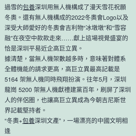
過雪的
包養
深圳用無人機構成了漫天雪花祝願
冬奧。還有無人機構成的2022冬奧會Logo以及
深受大師愛好的冬奧會吉利物“冰墩墩”和“雪容
融”在夜空中款款走來……獻上這場視覺盛宴的
恰是深圳平易近企高巨立異。
據清楚，當無人機架數越多時，意味著對體系
全體機能的請求更高，高巨立異最高記載是
5164 架無人機同時飛翔扮演。往年5月，深圳
龍崗 5200 架無人機獻禮建黨百年，刷屏了深圳
人的伴侶圈，也讓高巨立異成為今朝吉尼斯世
界記載堅持者。
“冬奧+
包養
深圳文產”，一場漂亮的中國文明相
逢