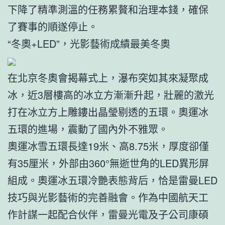
下降了精準測溫的任務累贅和治理本錢，確保
了賽事的順遂停止。
“冬奧+LED”，光影藝術成績最美冬奧
在北京冬奧會揭幕式上，瀑布突如其來凝聚成
冰，近3層樓高的冰立方漸漸升起，壯麗的激光
打在冰立方上雕鏤出晶瑩剔透的五環。奧運冰
五環的進場，震動了國內外不雅眾。
奧運冰雪五環長達19米、高8.75米，厚度卻僅
有35厘米，外部由360°無逝世角的LED異形屏
組成。奧運冰五環冷艷表態背后，恰是雷曼LED
技巧與光影藝術的完善融會。作為中國航天工
作計謀一起配合伙伴，雷曼光電及子公司康碩