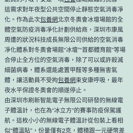
這需求對年夜型公共空間停止靜態空氣消毒凈
化。作為此次
包養網
北京冬奧會冰壇場館的全
體空氣防疫消毒凈化計劃供給商，深圳市康風
周遭的狀況科技成長無限公司供給的空氣消毒
凈化體系對冬奧會場館“冰壇”“首都體育館”等場
合停止全方位的空氣消毒，除了可以或許殺滅
細菌病毒，體系還能處置甲醛等多種無害氣
體，讓活動員不受拘
包養網
束安康呼吸，最年
夜水平保證冬奧會的順遂停止。
由深圳市刷新智能電子無限公司研發的無線電
子體溫計，也在為“冰立方”的賽事防疫保駕護
航。這枚小小的無線電子體溫計從包裝上看相
似“體溫貼”，份量僅有2克，體積跟一元硬幣差