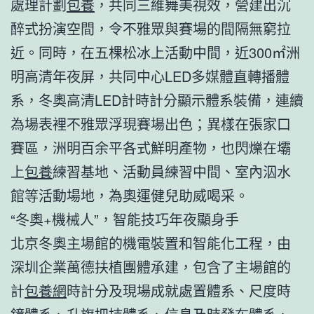
處理計劃
包養
，共同三維舞美視效，營建出沉
醉式扮演空間，令不雅眾與賽場的間隔無窮拉
近。同時，在五棵松冰上活動中間，近300㎡洲
明高清年夜屏，共同中心LED多媒體直轉播體
系，冬奧高清LED計時計分顯示體系裝備，連續
為場表裡不雅眾浮現賽場出色；異樣在張家口
賽區，洲明百余平各式鮮明產物，也閃爍在壩
上
包養
練習基地、活動員練習中間、室內泅水
館等活動場地，為奧運健兒助威喝采。
“冬奧+機械人”，智能技巧年夜顯身手
北京冬奧主場館的機電裝置和智能化工程，由
深圳企業萬德扶植團體承建，包含了主場館的
計
包養網
時計分及現場成就處置體系、尺度時