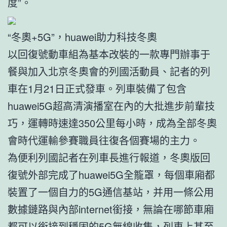
度”。
“冬奧+5G”，huawei助力科技冬奧
以回復號動車組為基本改裝的一款專門辦事于
餐與加入北京冬奧會的列國活動員、記者的列
車在1月21日正式發車。列車裝備了包含
huawei5G超高清演播室在內的大批進步前輩技
巧，運轉時速達350公里每小時，成為全部冬奧
會時代運輸參賽職員往復各個賽場的主力。
為便利列國記者在列車長進行報道，冬奧版回
復號外部完成了huawei5G全籠罩，每個車廂都
裝置了一個自力的5G通信基站，并用一條公用
數據鏈路與內部internet銜接，無論在哪節車廂
都可以銜接到穩固的5G無線收集，列車上甚至