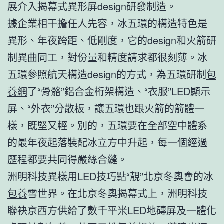
展介入揭幕式異形屏design研發制造。
據企業相干擔任人先容，冰五環的構造特色是
異形、年夜跨距、低剛度，它的design和火箭研
制異曲同工，對份量和精度請求都很刻薄。冰
五環參照航天構造design的方式，為五環研制
包
養網
了“骨骼”鋁合金桁架構造、“衣服”LED顯示
屏、“外衣”分散板，讓五環也跟火箭的箭體一
樣，既堅又輕。別的，五環要在全部空中體系
的最年夜起落裝配冰立方中升起，每一個經過
歷程都要共同得嚴絲合縫。
洲明科技異樣用LED技巧點“靚”北京冬奧會的冰
包養
雪世界。在北京冬奧揭幕式上，洲明科技
聯袂京西方供給了數千平米LED地磚屏及一體化