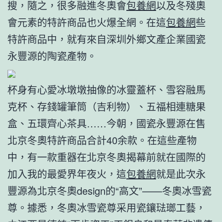
搜，隨之，很多融進冬奧會
包養網
以及冬殘奧
會元素的特許商品也火爆全網。在這
包養網
些
特許商品中，就有來自深圳外鄉文產企業國瓷
永豐源的陶瓷產物。
杯身有心愛冰墩墩抽像的冰靈蓋杯、雪容融馬
克杯、存錢罐筆筒（吉利物）、五福相連糖果
盒、五環齊心茶具……今朝，國瓷永豐源在售
北京冬奧特許商品合計40余款。在這些產物
中，有一款重器在北京冬奧揭幕前就在國際的
加入我的最愛界年夜火，這
包養網
就是此次永
豐源為北京冬奧design的“高文”——冬奧冰雪瓷
尊。據悉，冬奧冰雪瓷尊采用瓷鑲琺瑯工藝，