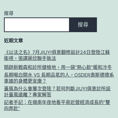
搜尋
搜尋
近期文章
《以法之名》7月JIUYI俱意翻修設計24日登陸江蘇
衛視，張譯蔣欣聯手執法
開辟新戰森和診所健檢地，用一袋“熱心飲”暖和冷冬
長期喝白開水 VS 長期品茗的人，OSDER奧斯德德系
車誰的身體更安康？
臺風為什么會屢次登陸？若何判斷JIUYI俱意診所設
計臺風遠離？專家解答
記者手記：在嶺南年夜地看平易近營經濟成長的“雙
向奔赴”