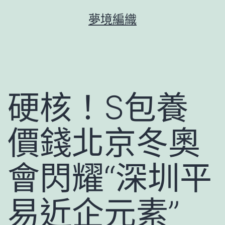
跳
夢境編織
至
主
要
內
容
硬核！S包養
價錢北京冬奧
會閃耀“深圳平
易近企元素”