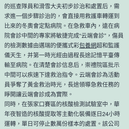
的巡查隊員和滑雪大夫初步診治和處置后，需
求進一個步驟診治的，會直接用救護車轉運到
比來的冬奧會定點病院。在急救車內，遠在病
院會診中間的專家將敏捷完成“云端會診”，傷員
的檢測數據由邁瑞的便攜式彩
包養網
超和監護
儀天生，并第一時光經由過程長途記憶平臺傳
輸至病院。在清楚會診信息后，崇禮院區批示
中間可以疾速下達救治指令。云端會診為活動
員爭奪了黃金救治時光，長途領導急救任務的
睜開讓云端會診成為實際。
同時，在張家口賽區的核酸檢測試驗室中，華
年夜智造的核酸提取等主動化裝備逐日24小時
運轉，單日可停止數萬份樣本的處置。該公司