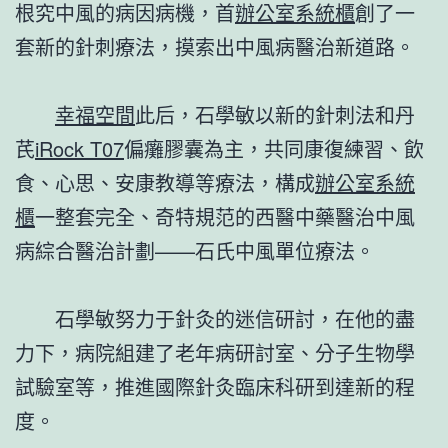
根究中風的病因病機，首
辦公室系統櫃
創了一
套新的針刺療法，摸索出中風病醫治新道路。
幸福空間
此后，石學敏以新的針刺法和丹
芪
iRock T07
偏癱膠囊為主，共同康復練習、飲
食、心思、安康教導等療法，構成
辦公室系統
櫃
一整套完全、奇特規范的西醫中藥醫治中風
病綜合醫治計劃——石氏中風單位療法。
石學敏努力于針灸的迷信研討，在他的盡
力下，病院組建了老年病研討室、分子生物學
試驗室等，推進國際針灸臨床科研到達新的程
度。