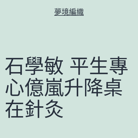
跳
夢境編織
至
主
要
內
容
石學敏 平生專
心億嵐升降桌
在針灸