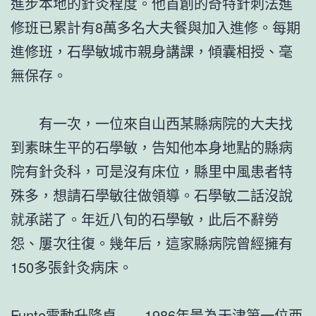
進步本地的針灸程度。他首創的奇特針刺法進
修班已累計有8萬多名大夫餐與加入進修。每期
進修班，石學敏城市親身講課，傾囊相授、毫
無保存。
有一次，一位來自山西某縣病院的大夫找
到素昧生平的石學敏，告知他本身地點的縣病
院有針灸科，可是沒有床位，縣里中風患者特
殊多，想請石學敏往做領導。石學敏二話沒說
就承諾了。年近八旬的石學敏，此后不辭勞
怨、屢次往復。幾年后，這家縣病院曾經擁有
150多張針灸病床。
Funte電動升降桌
1986年景為天津第一位西