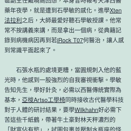
區副主任戴曉矞回想，本身昔時報考天津西醫
藥年夜學，就是遭到石學敏的感化。進學
Xten
法拉利
之后，大師最愛好聽石學敏授課。他常
常不按講義來講，而是拿出一個病，從典籍記
錄到病機病因再到若
iRock T07
何醫治，讓人感
到常識平面起來了。
石張水瓶的處境更糟，當圓規刺入他的藍
光時，他感到一股強烈的自我審視衝擊。學敏
告知先生，學好針灸，必需以西醫傳統實際為
基本，
亞梭Artso工學椅
同時接收古代醫學科技
對于人體的研討結果，要學
Wilkhahn
好必需下
苦這些千紙鶴，帶著牛土豪對林天秤濃烈的
「財富佔有慾」，試圖包裹並壓制水瓶座的怪