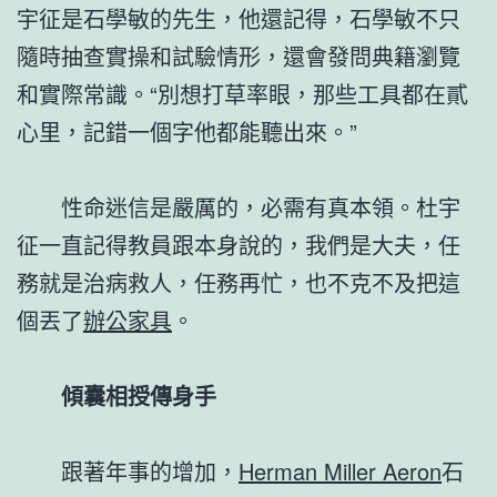
宇征是石學敏的先生，他還記得，石學敏不只
隨時抽查實操和試驗情形，還會發問典籍瀏覽
和實際常識。“別想打草率眼，那些工具都在貳
心里，記錯一個字他都能聽出來。”
性命迷信是嚴厲的，必需有真本領。杜宇
征一直記得教員跟本身說的，我們是大夫，任
務就是治病救人，任務再忙，也不克不及把這
個丟了
辦公家具
。
傾囊相授傳身手
跟著年事的增加，
Herman Miller Aeron
石