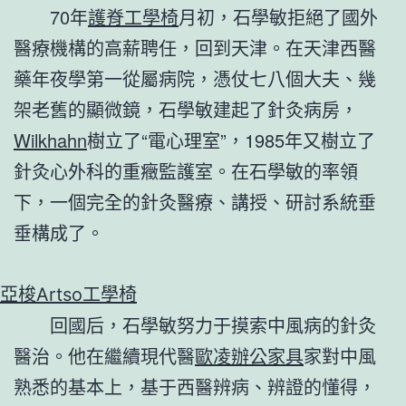
70年
護脊工學椅
月初，石學敏拒絕了國外
醫療機構的高薪聘任，回到天津。在天津西醫
藥年夜學第一從屬病院，憑仗七八個大夫、幾
架老舊的顯微鏡，石學敏建起了針灸病房，
Wilkhahn
樹立了“電心理室”，1985年又樹立了
針灸心外科的重癥監護室。在石學敏的率領
下，一個完全的針灸醫療、講授、研討系統垂
垂構成了。
亞梭Artso工學椅
回國后，石學敏努力于摸索中風病的針灸
醫治。他在繼續現代醫
歐凌辦公家具
家對中風
熟悉的基本上，基于西醫辨病、辨證的懂得，