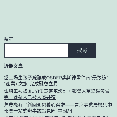
搜尋
搜尋
近期文章
當工場生孩子線釀成OSDER奧斯德零件商“景致線”
“產業+文旅”完成融會立異
電瓶車被盜JIUYI俱意豪宅設計，報警人筆錄還沒做
完，嫌疑人已被人贓并獲
舊農機有了新回查包養心得處——青海老舊農機集中
報廢一站式辦事試點見聞_中國網