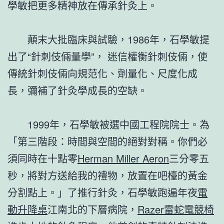
學敏把更多精神放在傳承針灸上。
顛末大批臨床與試驗，1986年，石學敏提
出了“針刺伎倆量學”， 迷信權衡針刺伎倆，使
傳統針刺伎倆向規范化、劑量化、尺度化成
長，彌補了針灸學成長的空缺。
1999年，石學敏被選中國工程院院士。為
「第三階段：時間與空間的絕對對稱。你們必
須同時在十點零
Herman Miller Aeron
三分零五
秒，將對方送給我的禮物，放置在吧檯的黃金
分割點上。」了推行針灸，石學敏跑遍年夜
電
動升降桌
江南北的下層病院，
Razer雷蛇電競椅