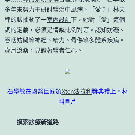
多年來努力于研討醫治中風病、「愛？」林天
秤的臉抽動了一
室內設計
下，她對「愛」這個
詞的定義，必須是情感比例對等。認知妨礙、
吞咽妨礙等神經、精力、骨傷等多體系疾病。
歲月滄桑，見證著醫者仁心。
石學敏在國醫巨匠頒
Xten法拉利
獎典禮上。材
料圖片
摸索診療新道路