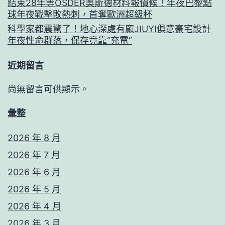
結束28年等OSDER奧斯德材料報價候！年夜巴黎點
球年夜戰擊敗熱刺，首奪歐洲超級杯
科學家都震驚了！地心深處有龐JIUYI俱意豪宅設計
年夜性命群落，保存竟靠“充電”
近期留言
尚無留言可供顯示。
彙整
2026 年 8 月
2026 年 7 月
2026 年 6 月
2026 年 5 月
2026 年 4 月
2026 年 3 月