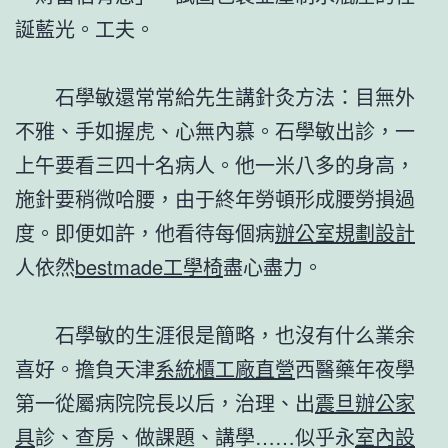
誕藍光。工夫。
石學敏還常常給先生講針灸方法：目無外
不雅、手如握虎、心無內慕。石學敏出診，一
上午要看三四十名病人。他一米八多的身高，
施針要稍微哈腰，由于終年勞頓形成腰勞損過
度。即便如許，他看待每個病
辦公室規劃設計
人依然
bestmade工學椅
盡心盡力。
石學敏的生涯很是簡略，也沒有什么業余
喜好。擔負天津
系統櫃工廠直營
西醫藥年夜學
第一從屬病院院長以后，治理、出
震旦辦公家
具
診、查房、做課題、講學……似乎永
室內設