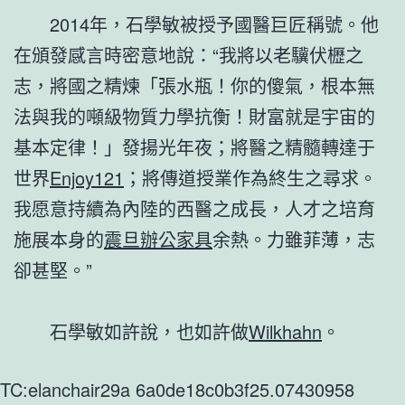
2014年，石學敏被授予國醫巨匠稱號。他
在頒發感言時密意地說：“我將以老驥伏櫪之
志，將國之精煉「張水瓶！你的傻氣，根本無
法與我的噸級物質力學抗衡！財富就是宇宙的
基本定律！」發揚光年夜；將醫之精髓轉達于
世界
Enjoy121
；將傳道授業作為終生之尋求。
我愿意持續為內陸的西醫之成長，人才之培育
施展本身的
震旦辦公家具
余熱。力雖菲薄，志
卻甚堅。”
石學敏如許說，也如許做
Wilkhahn
。
TC:elanchair29a 6a0de18c0b3f25.07430958