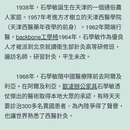
1938年，石學敏誕生在天津的一個通俗農
人家庭。1957年考進方才樹立的天津西醫學院
（天津西醫藥年夜學的前身）。1962年開端行
醫，
backbone工學椅
1964年，石學敏作為優良
人才被派到北京就讀衛生部針灸高等研修班，
遍訪名師、研習針灸，平生未改。
1968年，石學敏隨中國醫療隊前去阿爾及
利亞。在阿爾及利亞，
歐凌辦公家具
石學敏憑
仗傑出的醫術取得本地大眾的承認，有時天天
要診治300多名異國患者，為內陸爭得了聲譽，
也讓世界熟悉了西醫針灸。