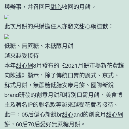
與辦事，并召回已
甜心
收回的月餅。
此次月餅的采購擔任人亦發文
甜心網
道歉：
低糖、無蔗糖、木糖醇月餅
越來越受接待
本年
甜心網
8月發布的《2021月餅市場新花費趨
向陳述》顯示，除了傳統口胃的廣式、京式、
蘇式月餅，無蔗糖低脂安康月餅、國際新銳
brand研發的創意月餅和特別口胃月餅、美食博
主及著名IP的聯名款等越來越受花費者接待。
此中，05后偏心新銳br
甜心
and的創意月
甜心網
餅，60后70后愛好無蔗糖月餅。