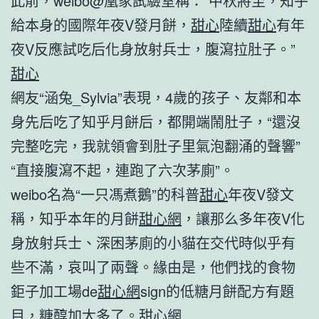
此前，weibo@凰家試驗室稱：“中秋將至，知乎
給本身的國際年夜V發月餅，
甜心
陸續
甜心
有年
夜V反應試吃后化身放射兵士，腹瀉拉肚子。”
甜心
網友“涵兔_Sylvia”表現，4歲的孩子、友鄰和本
身先后吃了知乎月餅后，都開端鬧肚子，“還沒
完整吃完，我就領會到肚子里氣泡翻涌的聲響”
“直接腹瀉不起，連跑了六次茅廁”。
weibo名為“一只馮煮鵝”的科普
甜心
年夜V發文
稱，知乎本年的月餅
甜心網
，讓那么多年夜V化
身放射兵士、深困茅廁的小貓在交代時似乎有
些不滿，哀叫了兩聲。緣由是，他們找的食物
鉅子加工場de
甜心網
sign的低糖月餅配方有題
目，糖醇加太多了。
甜心網