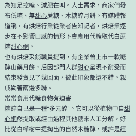
為知足控糖、減肥在叫。人士需求，商家們發
布低糖、無
甜心
蔗糖、木糖醇月餅。有媒體報
道稱，有烘焙行業從業者告知記者，烘焙業逐
步在不影響口感的情形下會應用代糖取代白蔗
糖
甜心網
。
也有烘焙采銷職員提到，有企業曾上市一款糖
醇山藥月餅，后因部門人群
甜心
呈現不耐受而
結束發賣見了幾回面，彼此印象都還不錯。親
戚勸著兩邊多聯。
常常食用代糖食物有迫害
糖醇自己是一種“多元醇”。它可以從植物中自
甜
心網
然提取或經由過程其他糖來人工分解，好
比從白樺樹中提掏出的自然木糖醇，或許是經