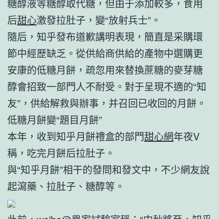
糖醇液等糖醇取代糖，但由于添加較多，食用
后
甜心
激發拉肚子，變“放射兵士”。
隨后，知乎發布道歉講明表現，簡直是采購環
節中經歷缺乏。從供給商供給的產物中選購更
安康的低糖月餅，疏忽用來替換蔗糖的麥芽糖
醇會招致一部門人不耐受。對于呈現不適的“知
友”，供給解救與辦事，并召回已收回的月餅。
低糖月餅變“題目月餅”
本年，收到知乎月餅禮盒的部門
甜心網
年夜V
稱，吃完月餅后拉肚子。
與“知乎月餅”相干的發問和發文中，不少網友說
起瀉藥、拉肚子、糖醇等。