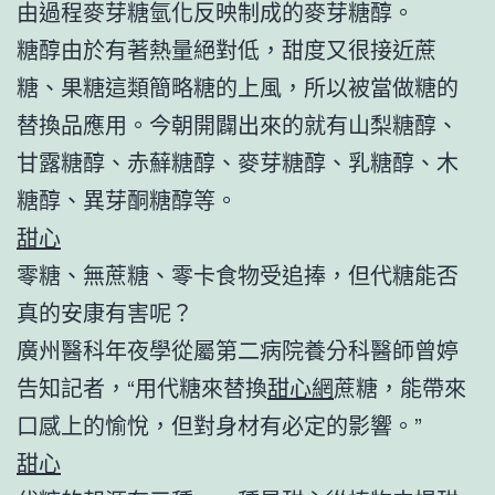
由過程麥芽糖氫化反映制成的麥芽糖醇。
糖醇由於有著熱量絕對低，甜度又很接近蔗
糖、果糖這類簡略糖的上風，所以被當做糖的
替換品應用。今朝開闢出來的就有山梨糖醇、
甘露糖醇、赤蘚糖醇、麥芽糖醇、乳糖醇、木
糖醇、異芽酮糖醇等。
甜心
零糖、無蔗糖、零卡食物受追捧，但代糖能否
真的安康有害呢？
廣州醫科年夜學從屬第二病院養分科醫師曾婷
告知記者，“用代糖來替換
甜心網
蔗糖，能帶來
口感上的愉悅，但對身材有必定的影響。”
甜心