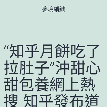
跳
夢境編織
至
主
要
內
容
“知乎月餅吃了
拉肚子”沖甜心
甜包養網上熱
搜 知乎發布道