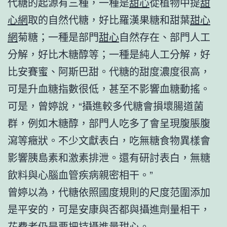
代糖的起源有三種，一種是
甜心
從植物中提
甜
心網
取的自然代糖，好比羅漢果糖和甜葉
甜心
網
菊糖；一種是部門
甜心
自然存在、部門人工
分解，好比木糖醇等；一種是純人工分解，好
比安賽蜜、阿斯巴甜。代糖的甜度濃度很高，
可是升血糖指數很低，甚至不影響血糖動搖。
可是，曾婷說，“攝進較多代糖會損壞腸道菌
群，例如木糖醇，部門人吃多了會呈現腹脹腹
瀉等癥狀。不少文獻表白，吃無糖食物異樣會
影響胰島素和激素排泄。還有研討表白，無糖
飲料與心腦血管疾病親密相干。”
曾婷以為，代糖依照國度規則的尺度范圍添加
是平安的，可是安康與否都與攝進劑量相干，
花費者仍是要把持攝進量
甜心
。