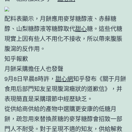
配料表顯示，月餅應用麥芽糖醇液、赤蘚糖
醇、山梨糖醇液等糖醇取代
甜心
糖。這些代糖
現實上因有些人不用化不接收，所以帶來腹脹
腹瀉的反作用。
知乎報歉
月餅采購擔任人也發聲
9月8日早晨8時許，
甜心網
知乎發布《關于月餅
食用后部門知友呈現腹瀉癥狀的道歉信》，并
表現簡直是采購環節中經歷缺乏。
從供給商供給的產物中選購更安康的低糖月
餅，疏忽用來替換蔗糖的麥芽糖醇會招致一部
門人不耐受。對于呈現不適的知友，供給解救