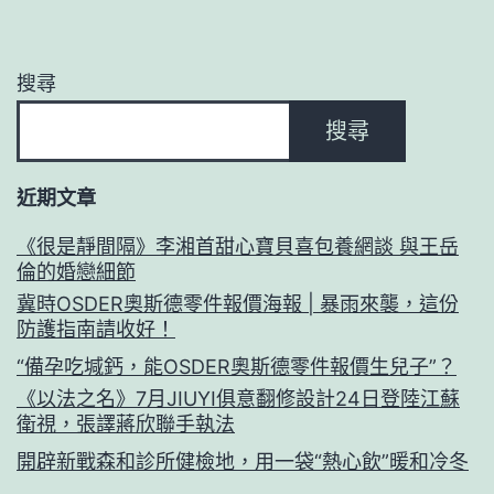
搜尋
搜尋
近期文章
《很是靜間隔》李湘首甜心寶貝喜包養網談 與王岳
倫的婚戀細節
冀時OSDER奧斯德零件報價海報 | 暴雨來襲，這份
防護指南請收好！
“備孕吃堿鈣，能OSDER奧斯德零件報價生兒子”？
《以法之名》7月JIUYI俱意翻修設計24日登陸江蘇
衛視，張譯蔣欣聯手執法
開辟新戰森和診所健檢地，用一袋“熱心飲”暖和冷冬