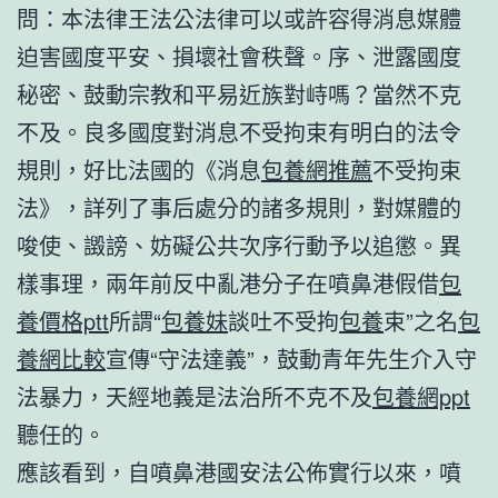
問：本法律王法公法律可以或許容得消息媒體
迫害國度平安、損壞社會秩聲。序、泄露國度
秘密、鼓動宗教和平易近族對峙嗎？當然不克
不及。良多國度對消息不受拘束有明白的法令
規則，好比法國的《消息
包養網推薦
不受拘束
法》，詳列了事后處分的諸多規則，對媒體的
唆使、譭謗、妨礙公共次序行動予以追懲。異
樣事理，兩年前反中亂港分子在噴鼻港假借
包
養價格ptt
所謂“
包養妹
談吐不受拘
包養
束”之名
包
養網比較
宣傳“守法達義”，鼓動青年先生介入守
法暴力，天經地義是法治所不克不及
包養網ppt
聽任的。
應該看到，自噴鼻港國安法公佈實行以來，噴