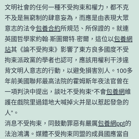
文明社會的任何一種不受拘束和權力，都不克
不及是無窮制的肆意妄為，而應是由表現大眾
意志的法令
包養合約
所規范、所保證的。就連
英國哲學家約翰·斯圖爾特·密爾，這位以
包養網
站
其《論不受拘束》影響了東方良多國度不受
拘束派政黨的學者也認可，應該用權利干涉違
背文明人意志的行動，以避免損害別人。100多
年前美國聯邦最高法院的霍姆斯年夜法官曾在
一項判決中提出，談吐不受拘束“不會
包養網
維
護在戲院里過錯地大喊掉火并是以惹起發急的
人”。
消息不受拘束，同鼓動罪惡有嚴厲
包養網ppt
的
法治鴻溝。媒體不受拘束同盟的成員國應當自