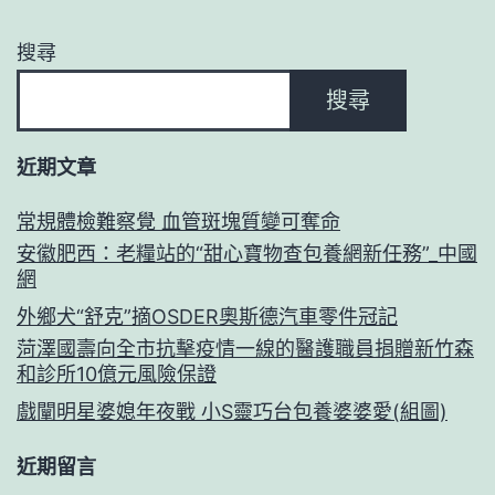
搜尋
搜尋
近期文章
常規體檢難察覺 血管斑塊質變可奪命
安徽肥西：老糧站的“甜心寶物查包養網新任務”_中國
網
外鄉犬“舒克”摘OSDER奧斯德汽車零件冠記
菏澤國壽向全市抗擊疫情一線的醫護職員捐贈新竹森
和診所10億元風險保證
戲闡明星婆媳年夜戰 小S靈巧台包養婆婆愛(組圖)
近期留言