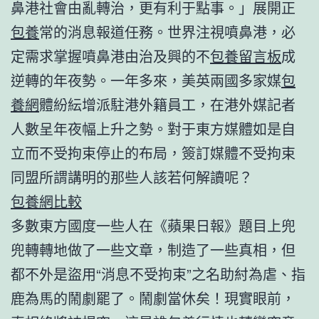
鼻港社會由亂轉治，更有利于點事。」展開正
包養
常的消息報道任務。世界注視噴鼻港，必
定需求掌握噴鼻港由治及興的不
包養留言板
成
逆轉的年夜勢。一年多來，美英兩國多家媒
包
養網
體紛紜增派駐港外籍員工，在港外媒記者
人數呈年夜幅上升之勢。對于東方媒體如是自
立而不受拘束停止的布局，簽訂媒體不受拘束
同盟所謂講明的那些人該若何解讀呢？
包養網比較
多數東方國度一些人在《蘋果日報》題目上兜
兜轉轉地做了一些文章，制造了一些真相，但
都不外是盜用“消息不受拘束”之名助紂為虐、指
鹿為馬的鬧劇罷了。鬧劇當休矣！現實眼前，