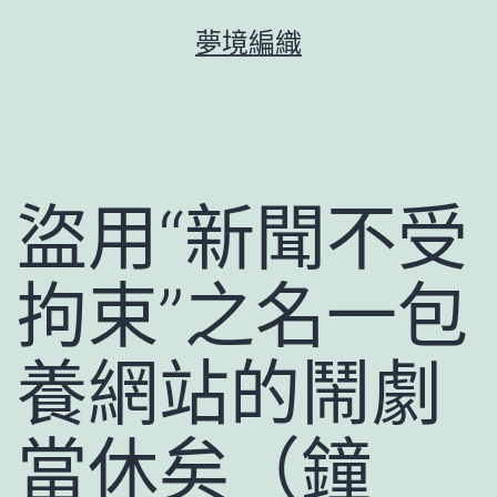
跳
夢境編織
至
主
要
內
容
盜用“新聞不受
拘束”之名一包
養網站的鬧劇
當休矣（鐘