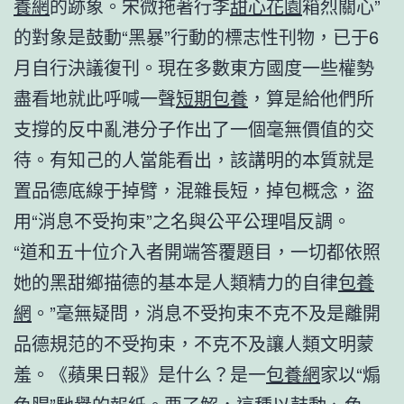
養網
的跡象。宋微拖著行李
甜心花園
箱烈關心”
的對象是鼓動“黑暴”行動的標志性刊物，已于6
月自行決議復刊。現在多數東方國度一些權勢
盡看地就此呼喊一聲
短期包養
，算是給他們所
支撐的反中亂港分子作出了一個毫無價值的交
待。有知己的人當能看出，該講明的本質就是
置品德底線于掉臂，混雜長短，掉包概念，盜
用“消息不受拘束”之名與公平公理唱反調。
“道和五十位介入者開端答覆題目，一切都依照
她的黑甜鄉描德的基本是人類精力的自律
包養
網
。”毫無疑問，消息不受拘束不克不及是離開
品德規范的不受拘束，不克不及讓人類文明蒙
羞。《蘋果日報》是什么？是一
包養網
家以“煽