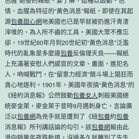
色腥”馳譽的報紙。要了解，這種以鼓動、色
情、血腥為特征的“黃色消息”報紙，即使在其起
源
包養甜心網
地美國也已是早就被扔進汗青渣
滓堆的、為人所不齒的工具。美國大眾不應忘
卻，19世紀80年月到20世紀初“黃色消息”泛濫
時代的亂象是多麼違
包養
反倫理天良——報紙
上充滿著安慰人們感官的文章、畫面，進犯名
人，吶喊戰鬥，在“留意力經濟”競斗場上猖狂而
貪心地逐利。1901年，美國年夜搞“黃色消息”的
《紐約消息報》公然鼓動
包養女人
刺殺美國總
統麥金萊，麥金萊于昔時9月遇刺身亡，言論廣
泛以
包養網
為兇手就是遭到了《紐
包養
約
包養
消息報》所刊講話論的勾引。該
包養網
報由此
滑向銷量年夜跌軌道，沒過多久就離別了先生