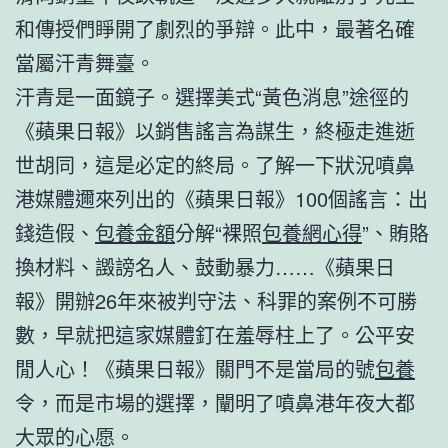
和傳授們睜開了劇烈的爭辯。此中，最著名確
當屬汗青舞臺。
汗青是一面鏡子。選擇美式“黃色消息”途徑的
《蘋果日報》以銷售謠言為謀生，終極走進逝
世胡同，這是必定的終局。了解一下狀況噴鼻
港媒體邇來列出的《蘋果日報》100個謠言：出
錢造假、
包養金額
分解“裸照
包養網心得
”、賄賂
換材料、譭謗名人、鼓動暴力……《蘋果日
報》開辦26年來被判守法、科罪的案例不可勝
數，早就把這家媒體釘在羞辱柱上了。公平安
閒人心！《蘋果日報》關門不是當局的號
包養
令，而是市場的選擇，闡明了噴鼻港年夜大都
大眾的心愿。