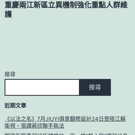
重慶兩江新區立異機制強化重點人群維
護
搜尋
搜尋
近期文章
《以法之名》7月JIUYI俱意翻修設計24日登陸江蘇
衛視，張譯蔣欣聯手執法