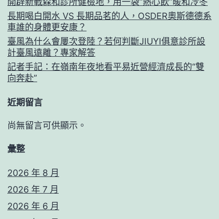
開辟新戰森和診所健檢地，用一袋“熱心飲”暖和冷冬
長期喝白開水 VS 長期品茗的人，OSDER奧斯德德系
車誰的身體更安康？
臺風為什么會屢次登陸？若何判斷JIUYI俱意診所設
計臺風遠離？專家解答
記者手記：在嶺南年夜地看平易近營經濟成長的“雙
向奔赴”
近期留言
尚無留言可供顯示。
彙整
2026 年 8 月
2026 年 7 月
2026 年 6 月