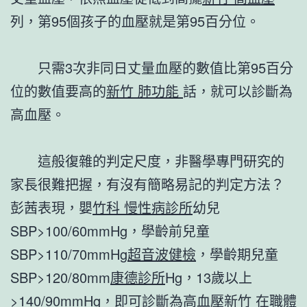
列，第95個孩子的血壓就是第95百分位。
只需3次非同日丈量血壓的數值比第95百分
位的數值要高的
新竹 肺功能
話，就可以診斷為
高血壓。
這般復雜的判定尺度，非醫學專門研究的
家長很難把握，有沒有簡略易記的判定方法？
彭茜表現，嬰
竹科 慢性病診所
幼兒
SBP>100/60mmHg，學齡前兒童
SBP>110/70mmHg
超音波健檢
，學齡期兒童
SBP>120/80mm
康德診所
Hg，13歲以上
>140/90mmHg，即可診斷為高血壓
新竹 在職體