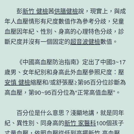
彭
新竹 健檢
茜
供膳健檢
說，現實上，與成
年人血壓情形有尺度數值作為參考分歧，兒童
血壓因年紀、性別、身高的心理特色分歧，診
斷尺度并沒有一個固定的
超音波健檢
數值。
《中國高血壓防治指南》定出了中國3~17
歲男、女年紀別和身高此外血壓參照尺度：壓
安慎 健檢
縮壓和/或舒張壓≥第95百分位診斷為
高血壓，第90~95百分位為“正常高值血壓”。
百分位是什么意思？淺顯地講，就是同年
紀、異性別、同身高的
新竹 家醫科
100個孩子
丈量血壓，依照血壓從低到高擺
新竹 高血壓