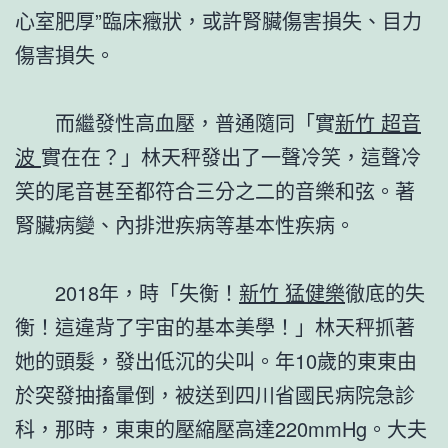
心室肥厚”臨床癥狀，或許腎臟傷害損失、目力
傷害損失。
而繼發性高血壓，普通隨同「實
新竹 超音
波
實在在？」林天秤發出了一聲冷笑，這聲冷
笑的尾音甚至都符合三分之二的音樂和弦。著
腎臟病變、內排泄疾病等基本性疾病。
2018年，時「失衡！
新竹 猛健樂
徹底的失
衡！這違背了宇宙的基本美學！」林天秤抓著
她的頭髮，發出低沉的尖叫。年10歲的東東由
於突發抽搐暈倒，被送到四川省國民病院急診
科，那時，東東的壓縮壓高達220mmHg。大夫