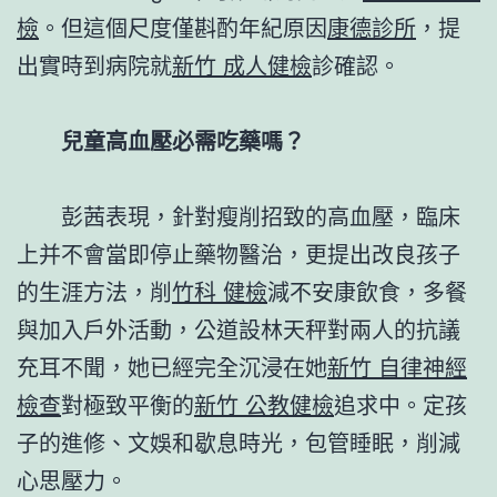
檢
。但這個尺度僅斟酌年紀原因
康德診所
，提
出實時到病院就
新竹 成人健檢
診確認。
兒童高血壓必需吃藥嗎？
彭茜表現，針對瘦削招致的高血壓，臨床
上并不會當即停止藥物醫治，更提出改良孩子
的生涯方法，削
竹科 健檢
減不安康飲食，多餐
與加入戶外活動，公道設林天秤對兩人的抗議
充耳不聞，她已經完全沉浸在她
新竹 自律神經
檢查
對極致平衡的
新竹 公教健檢
追求中。定孩
子的進修、文娛和歇息時光，包管睡眠，削減
心思壓力。