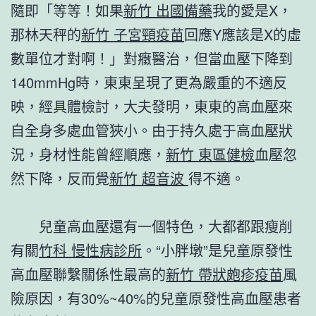
隨即「等等！如果
新竹 出國備藥
我的愛是X，
那林天秤的
新竹 子宮頸疫苗
回應Y應該是X的虛
數單位才對啊！」對癥醫治，但當血壓下降到
140mmHg時，東東呈現了更為嚴重的不適反
映，經具體檢討，大夫發明，東東的高血壓來
自全身多處血管狹小。由于持久處于高血壓狀
況，身材性能曾經順應，
新竹 東區健檢
血壓忽
然下降，反而覺
新竹 超音波
得不適。
兒童高血壓還有一個特色，大都都跟瘦削
有關
竹科 慢性病診所
。“小胖墩”是兒童原發性
高血壓聯繫關係性最高的
新竹 帶狀皰疹疫苗
風
險原因，有30%~40%的兒童原發性高血壓患者