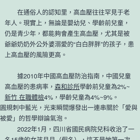
在通俗人的認知里，高血壓往往罕見于老
年人。現實上，無論是嬰幼兒、學齡前兒童，
仍是青少年，都能夠會產生高血壓，尤其是被
爺爺奶奶外公外婆溺愛的“白白胖胖”的孩子，患
上高血壓的風險更高。
據2010年中國高血壓防治指南，中國兒童
高血壓的患病率，
森和診所
學齡前兒童為2%~
新竹 在職體檢
4%，學齡兒童為4%~9%。
圓規刺中藍光，光束瞬間爆發出一連串關於「愛與
被愛」的哲學辯論氣泡。
2022年1月，四川省國民病院兒科收治了一
名15歲的女孩月月（假名），這不是她第一次