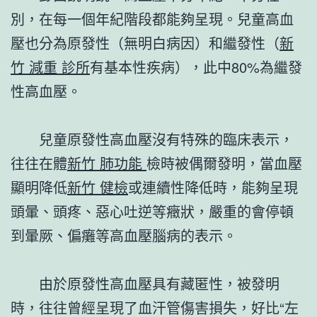
別，在每一個年紀階段都能夠呈現。兒童高血
壓也分為原發性（無明白病因）和繼發性（
新
竹 減重 診所
有基本性疾病），此中80%為繼發
性高血壓。
兒童原發性高血壓沒有特殊的臨床表示，
往往在體
新竹 肺功能
檢時被偶爾發明，當血壓
顯明降低
新竹 健檢
或連續性降低時，能夠呈現
頭暈、頭疼、惡心吐逆等癥狀，嚴重的會停頓
到暈厥、偏癱等高血壓腦病的表示。
由於原發性高血壓具有藏匿性，被發明
時，往往曾經呈現了血汗管傷害損失，好比“左