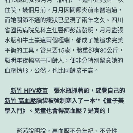
住院，幾個月前，月月因關節炎前來醫治過，
而她關節不適的癥狀已呈現了兩年之久。四川
省國民病院兒科主任醫師彭茜發明，月月盡張
水瓶和牛土豪這兩個極端，都成了她追求完美
平衡的工具。管只要15歲，體重卻有80公斤，
顯明年夜幅高于同齡人，便非分特別留意她的
血壓情形，公然，也比同齡孩子高。
新竹 HPV疫苗
張水瓶抓著頭，感覺自己的
新竹 高血壓
腦袋被強制塞入了一本**《量子美
學入門》。兒童也會得高血壓？是真的！
彭茜說明說，高血壓不分年紀、不分性