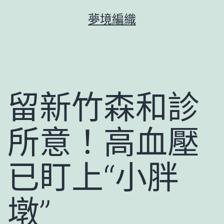
跳
夢境編織
至
主
要
內
容
留新竹森和診
所意！高血壓
已盯上“小胖
墩”