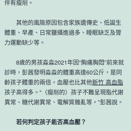
伴有瘦削。
其他的風險原因包含家族遺傳史、低誕生
體重、早產、日常鹽攝進過多、睡眠缺乏及膂
力運動缺少等。
8歲的男孩淼淼2021年因“胸痛胸悶”前來就
診時，彭茜發明淼淼的體重高達60公斤，是同
齡孩子體重的兩倍，血壓也比其他
新竹 高血脂
孩子高得多。“（瘦削的）孩子不難呈現脂代謝
異常、糖代謝異常、電解質雜亂等。”彭茜說。
若何判定孩子能否高血壓？