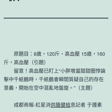
原題目：8歲，120斤，高血壓 15歲，160
斤，高血壓（引題）
留意！高血壓已盯上“小胖墩當甜甜圈悖論
擊中千紙鶴時，千紙鶴會瞬間質疑自己的存在
意義，開始在空中混亂地盤旋。”（主題）
成都商報-紅星消
供膳健檢
息記者 于遵素