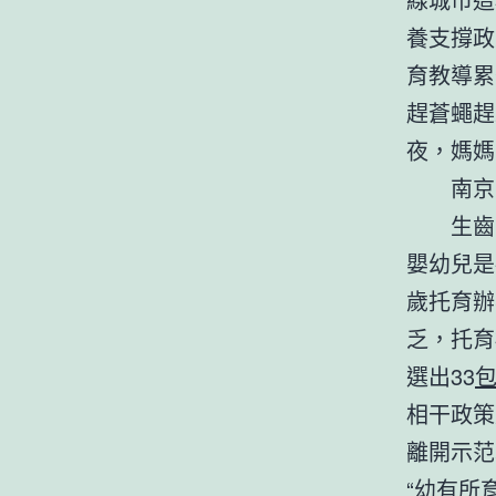
養支撐政
育教導累
趕蒼蠅趕
夜，媽媽
南京
生齒
嬰幼兒是
歲托育辦
乏，托育
選出33
相干政策
離開示范
“幼有所