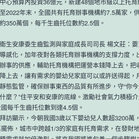
中心預算內投資36億元，新建48個地市級以上托育
至2022年末，全國共有托育辦事機構約7.5萬家，
約350萬個，每千生齒托位數約2.5個。
衛生安康委生齒監測與家庭成長司司長 楊文莊：要
導感化，加年夜對各類托育辦事機構的支撐力度，
辦事的供應，輔助托育機構把運營本錢降上去，把
降上去，讓有需求的嬰幼兒家庭可以或許送得起，
靜態監管，確保辦事東西的品質有所進步，守“你今
什麼？”住平安和安康的底線。激勵社會氣力積極介
年全國每千生齒托位數到達4.5個。
拜訪顯示，今朝我國3歲以下嬰幼兒人數超3200萬
0萬擺佈，城市中跨越1/3的家庭有托育需求，在發財
種需求就加倍激烈。將來我國將進
包養
一個步驟樹