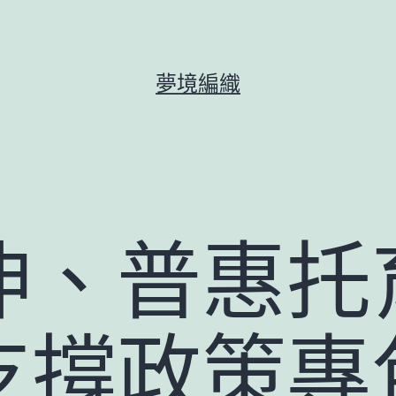
夢境編織
伸、普惠托
撐政策專包