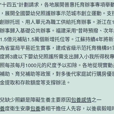
“十四五”計劃請求，各地展開普惠托育辦事專項舉
，展開全國嬰幼兒照護辦事示范城市創立運動。支
創辦托班、用人單元為職工供給托育辦事。浙江在1
辦事歸入基礎公共辦事。福建采用“昔時預撥、次年
1.5億元補貼1.5萬個新增托位等。江蘇持續4年將
為省當局平易近生實事，建成省級示范托育機構91家
度將3歲以下嬰幼兒照護所需支出歸入小我所得稅
照每孩每月1000元的尺度予以扣除。各地從現實動
補助、育兒補助等政策，對多後代家庭試行購房優
金提取和存款額度等支撐辦法。
兒缺少照顧是障礙生養主要原因
包養感情
之一
養
度衛生安康
包養
委相干擔任人先容，以後裴毅暗