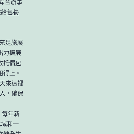
綜合辦事
供給
包養
充足施展
出力擴展
收托價
包
用得上。
天來這裡
入，確保
，每年新
地域和一
立健全生