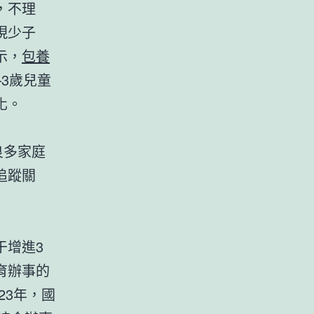
，不理
現少子
示，
包養
3歲兒童
化。
良多家庭
追蹤關
于增進3
育辦事的
23年，國