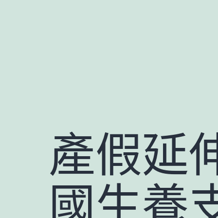
跳
至
主
要
內
容
產假延
國生養支