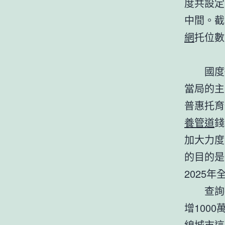
度共設定
中間。截
網
托位數
國度
當局的主
普惠托育
養管道
錢
加大力度
的目的是
2025
查詢
增100
線城市這