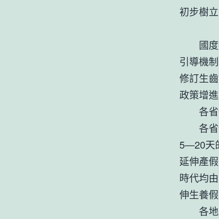
初步樹立
國度
引導機制
修訂生齒
政策增進
各省
各省
5—20
延伸產假
時代均由
伸生養假
各地