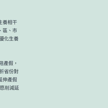
生養相干
、區、市
優化生養
陪產假，
對折省份對
延伸產假
愿削減延