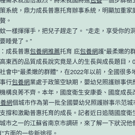
策系統，鼎力成長普惠托育辦事系統，明顯加重家
贅。
蚊一樣揮揮手，把兒子趕走了。 “走走，享受你的
要睡覺了。”
：成長普惠
包養網推薦
托育 庇
包養網
護“最柔嫩的群
高東西的品質成長說究竟是人的生長與成長題目，0
社會中“最柔嫩的群體”，在2022年以前，全國很多
事行
包養網
業處于政策空缺期，嬰幼兒照護辦事供
機構良莠不齊。本年，國度衛生安康委、國度成長
包養網
個城市作為第一批全國嬰幼兒照護辦事示范城
支撐和激勵普惠托育的成長。記者近日追隨國度衛
城市之一的江蘇省南京市調研，來了解一下狀況他
育”方面的一些新途徑。