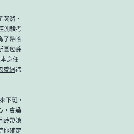
了突然，
經測驗考
為了帶哈
新區
包養
離本身任
包養網
祎
后來下班，
心，會過
月齡帶她
恃你確定