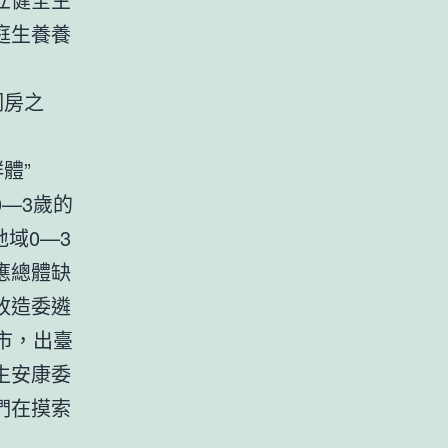
庭生養養
洞房之
體”
—3歲的
地域0—3
應總體缺
改造委遴
市，出臺
生安康委
們在摸索