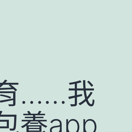
育……我
養app