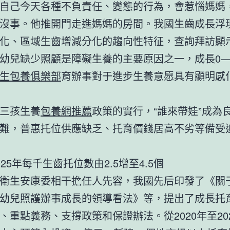
自己今天各種不負責任、變態的行為，會惹惱媽媽
沒事。他推開門走進媽媽的房間。我國生齒成長浮
化、區域生齒增減分化的趨向性特征，查詢拜訪顯
幼兒缺少照顧是障礙生養的主要原因之一，成長0—
生包養俱樂部
育辦事對于進步生養意愿具有顯明感
三孩生養
包養網推薦
政策的實行，“誰來帶娃”成為
難，普惠托位供應缺乏、托育價錢居高不劣等備受
025年每千生齒托位數由2.5增至4.5個
衛生安康委相干擔任人先容，我國先后印發了《關
幼兒照護辦事成長的領導看法》等，提出了成長托
、重點義務、支撐政策和保證辦法。從2020年至20