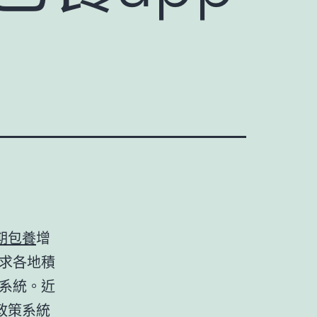
期包養
增
求各地積
系統。近
政策系統