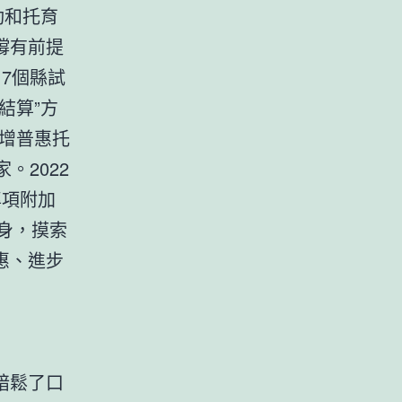
動和托育
撐有前提
7個縣試
結算”方
新增普惠托
。2022
專項附加
身，摸索
惠、進步
暗鬆了口