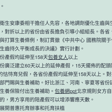
。
衛生安康委相干擔任人先容，各地調劑優化生齒與
，對折以上的省份由省長擔負引導小組組長。各省
與打算生養條例，制訂貫徹《中共中心 國務院關于
生齒持久平衡成長的決議》實行計劃。
份產假均延伸至158天
包養女人
以上
份廣泛建立60天以上的延伸產假，15天擺佈的配頭
天的怙恃育兒假，各省份產假均延伸至158天以上。
部門賜與生養補助。好比浙江、河南、寧夏等省份
生養保險付出生養補助。
包養網ppt
北京規則女方自
的，男方享用的陪產假可以增添響應天數。
展開普惠托育辦事和托育扶植