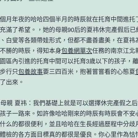
個月年夜的哈哈四個半月的時辰就在托育中間進托
充滿了希望。，她的母親90后的夏祎休完產假后已
、白叟等各類帶娃形式，但都不盡善盡美，在夏祎
不勝的時辰，得知本身
包養網單次
任務的南京江北
園區內引進的托育中間可以托育3歲以下的孩子，
步行只
包養故事
要三四百米，抱著嘗嘗看的心態夏
了出來。
后母親 夏祎：我們基礎上就是可以選擇休完產假之
孩子一路來。如許像哈哈剛來的時辰有時辰會不安
什么的都很便利，並且哈哈在生長經過歷程中分歧
體檢的各方面目標真的都很是優良。你心里作為怙