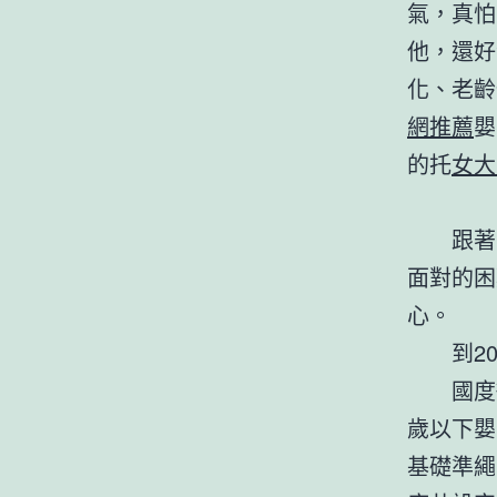
氣，真怕
他，還好
化、老齡
網推薦
嬰
的托
女大
跟著
面對的困
心。
到2
國度
歲以下嬰
基礎準繩