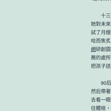
十三
她對未來
試了月嫂
哈而焦炙
網
研創園
務的處所
把孩子送
90
然后帶著
去看一眼
往體檢，