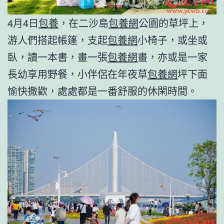
4月4日
包養
，在二沙島
包養網
公園的草坪上，
游人們搭起帳篷，支起
包養網
小椅子，或坐或
臥，讀一本書，畫一張
包養網
畫，亦或是一家
長幼享用野餐，小伴侶在年夜草
包養網
坪下面
愉快撒歡，處處都是一番舒服的休閑時間。