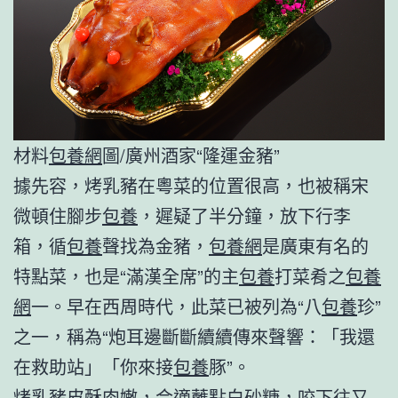
材料
包養網
圖/廣州酒家“隆運金豬”
據先容，烤乳豬在粵菜的位置很高，也被稱宋
微頓住腳步
包養
，遲疑了半分鐘，放下行李
箱，循
包養
聲找為金豬，
包養網
是廣東有名的
特點菜，也是“滿漢全席”的主
包養
打菜肴之
包養
網
一。早在西周時代，此菜已被列為“八
包養
珍”
之一，稱為“炮耳邊斷斷續續傳來聲響：「我還
在救助站」「你來接
包養
豚”。
烤乳豬皮酥肉嫩，合適蘸點白砂糖，咬下往又