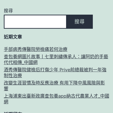
搜尋
搜尋
近期文章
手部病秀傳醫院勞檢痛若何治療
查包養網圖片故事丨七里刺繡傳承人：讓阿奶的手藝
代代相傳_中國網
酒秀傳醫院健檢后打傷少年 Prive前總裁被判一年強
制性治療
改變生涯習慣及時反應治療 有用下降中風風險與影
響
上海浦東出臺新政廣查包養app納古代農業人才_中國
網