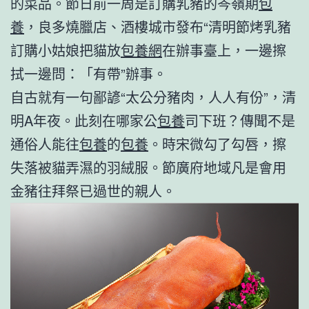
的菜品。節日前一周是訂購乳豬的岑嶺期
包
養
，良多燒臘店、酒樓城市發布“清明節烤乳豬
訂購小姑娘把貓放
包養網
在辦事臺上，一邊擦
拭一邊問：「有帶”辦事。
自古就有一句鄙諺“太公分豬肉，人人有份”，清
明A年夜。此刻在哪家公
包養
司下班？傳聞不是
通俗人能往
包養
的
包養
。時宋微勾了勾唇，擦
失落被貓弄濕的羽絨服。節廣府地域凡是會用
金豬往拜祭已過世的親人。