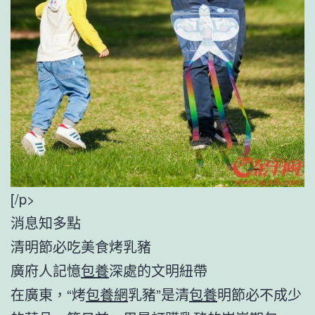
[/p>
消息知多點
清明節必吃美食烤乳豬
廣府人記憶
包養
深處的文明紐帶
在廣東，“烤
包養網
乳豬”是清
包養
明節必不成少