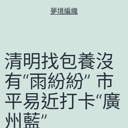
跳
夢境編織
至
主
要
內
容
清明找包養沒
有“雨紛紛” 市
平易近打卡“廣
州藍”