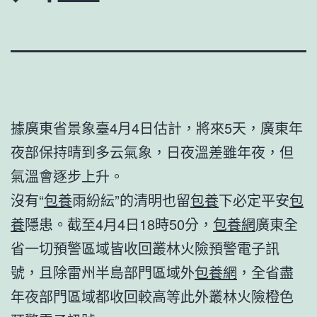
據廣東省景象臺4月4日估計，將來5天，廣東年
夜部保持晴到多云氣象，日夜溫差雖年夜，但
氣溫會逐步上升。
沒有“
包養
雨紛紜”的清明也留
包養
下必定平安
包
養
隱患。截至4月4日18時50分，
包養網
廣東全
省一切預警區域皆收回叢林火險預警電子訊
號，且除雷州半島部門區域外
包養網
，全省盡
年夜部門區域都收回較高等此外叢林火險橙色