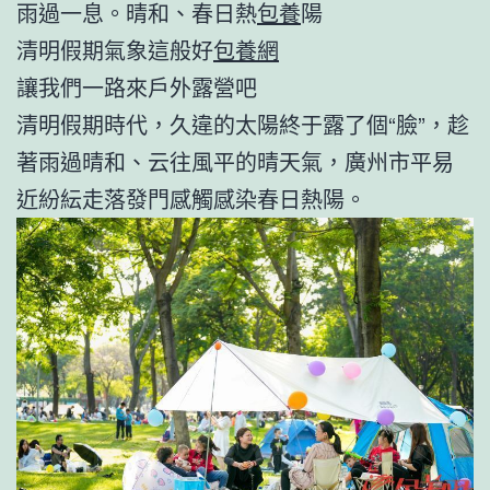
雨過一息。晴和、春日熱
包養
陽
清明假期氣象這般好
包養網
讓我們一路來戶外露營吧
清明假期時代，久違的太陽終于露了個“臉”，趁
著雨過晴和、云往風平的晴天氣，廣州市平易
近紛紜走落發門感觸感染春日熱陽。