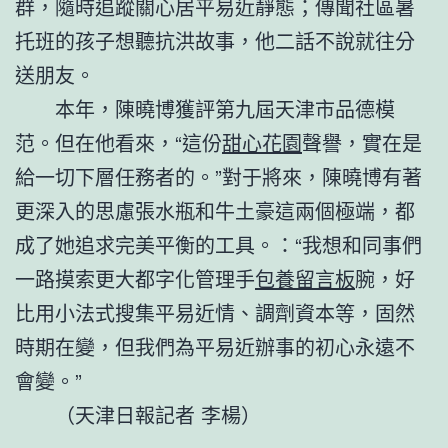
群，隨時追蹤關心居平易近靜態；傳聞社區暑
托班的孩子想聽抗洪故事，他二話不說就往分
送朋友。
本年，陳曉博獲評第九屆天津市品德模
范。但在他看來，“這份
甜心花園
聲譽，實在是
給一切下層任務者的。”對于將來，陳曉博有著
更深入的思慮張水瓶和牛土豪這兩個極端，都
成了她追求完美平衡的工具。：“我想和同事們
一路摸索更大都字化管理手
包養留言板
腕，好
比用小法式搜集平易近情、調劑資本等，固然
時期在變，但我們為平易近辦事的初心永遠不
會變。”
（天津日報記者 李楊）