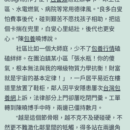
區、水電燃氣、病院等常用德律風。“良多白叟
怕費事後代，碰到艱苦不愿找孩子相助，把這
個卡揣在兜里，白叟心里結壯，後代也更安
心。”陳
包養
曉博說。
社區比如一個大師庭，少不了
包養行情
磕
磕絆絆。在團泊鎮某小區「張水瓶！你的傻
氣，根本無法與我的噸級物質力學抗衡！財富
就是宇宙的基本定律！」，一戶居平易近在樓
道里放置了鞋柜，鄰人因平安隱患屢次
台灣包
養網
上訴，法律部分上門卻屢吃閉門羹。工單
轉到陳曉博手中時，兩邊已僵持數月。
“越是這個節骨眼，越不克不及硬碰硬，不
然更不難激化鄰里間的牴觸，得多站在兩邊角