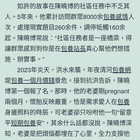
如許的故事在陳曉博的社區任務中不乏其
人。5年來，他累計訪問群眾8000余
包養感情
人
次，處理現實題目260余件，調停牴觸160余
起。陳曉博常說：“社區任務者是一座橋梁，得
讓群眾感到到你是在
包養站長
真心幫他們想措
施、辦實事。”
2023年炎天，洪水來襲，年夜清河
包養網
堤
包養一個月價錢
垂危。接到抗洪告訴，陳曉
博第一個報了名。那時，他的老婆剛pregnant
兩個月，懷胎反映嚴重，恰是需求愛人在
包養
身邊照料的時辰，可老婆卻只吩咐他一句“留意
平
短期包養
安”，其余什么話都沒說。陳曉博深
知，老婆是把煩惱都埋在了心里，全力支撐他