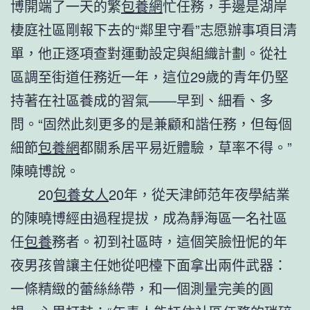
博開端了一天的繁
包養網
忙任務，手邊是湖岸
棲庭社區剛報下去的“鄰里守看”志愿辦事項目清
單，他正逐項查對運動設定與組織計劃。從社
區調至街道任務近一年，這位29歲的青年仍堅
持著在社區養成的習氣——早到、細看、多
問。“固然此刻更多的是兼顧和諧任務，但每個
細節
包養網
都關系居平易近體驗，草率不得。”
陳曉博說。
20
包養女人
20年，從天津師范年夜學結業
的陳曉博經由過程提拔，成為靜海區一名社區
任
包養
務者。初到社區時，這個笑臉忸怩的年
夜男孩曾讓主任她從吧檯下面拿出兩件武器：
一條精緻的蕾絲絲帶，和一個測量完美的圓