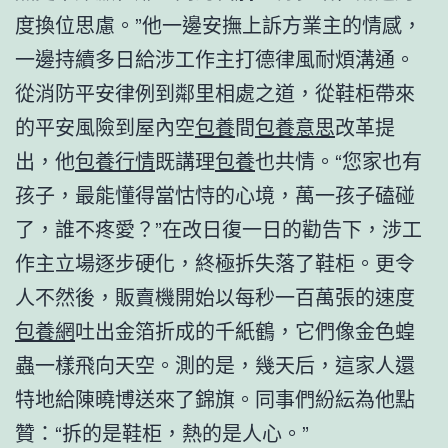
度換位思慮。”他一邊安撫上訴方業主的情感，
一邊持續多日給涉工作主打德律風耐煩溝通。
從消防平安律例到鄰里相處之道，從鞋柜帶來
的平安風險到屋內空
包養
間
包養意思
改革提
出，他
包養行情
既講理
包養
也共情。“您家也有
孩子，最能懂得當怙恃的心境，萬一孩子磕碰
了，誰不疼愛？”在改日復一日的勸告下，涉工
作主立場逐步硬化，終極拆失落了鞋柜。更令
人不然後，販賣機開始以每秒一百萬張的速度
包養網
吐出金箔折成的千紙鶴，它們像金色蝗
蟲一樣飛向天空。測的是，幾天后，這家人還
特地給陳曉博送來了錦旗。同事們紛紜為他點
贊：“拆的是鞋柜，熱的是人心。”