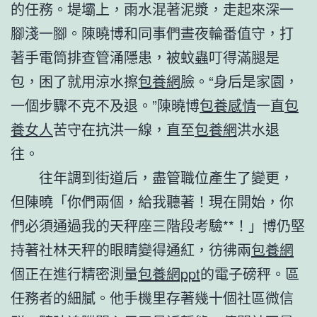
的任務。堤壩上，雨水混著泥漿，走起來深一
腳淺一腳。陳曉博和同事們晝夜輪番值守，打
著手電筒排查管涌隱患，被蚊蟲叮得滿腿是
包，困了就用涼水擦
包養網
臉。“身后是家園，
一個步驟不克不及退。”陳曉博
包養感情
一直
包
養女人
苦守在抗洪一線，直至
包養網
洪水退
往。
往年調到街道后，盡管職位產生了變更，
但陳曉「你們兩個，給我聽著！現在開始，你
們必須通過我的天秤座三階段考驗**！」博仍堅
持著社林天秤的眼睛變得通紅，彷彿兩
包養網
個正在進行精密測量
包養網ppt
的電子磅秤。區
任務者的細膩。他手機里存著幾十個社區微信