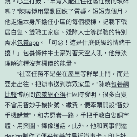
規。心里打鼓：“年青人能扛住社區任務的瑣碎
嗎？”陳曉博用舉動回應了質疑。短短幾個月，
他走遍本身所擔任小區的每個樓棟，記載下煢
居白叟、雙職工家庭、殘障人士等群體的特別
需求
包養app
。「可惡！這是什麼低級的情緒干
擾！」
包養條件
牛土豪對著天空大吼，他無法
理解這種沒有標價的能量。
“社區任務不是坐在屋里等群眾上門，而是
要走出往，把辦事送到群眾家里。”陳曉
包養網
比較
博訪問
包養網心得
社區時發明，很多白叟
不會用智妙手機掛號、繳費，便牽頭開設“智妙
手機講堂”，和志愿者一路，手把手教白叟調字
體、用輿圖、錄像通話。此外，他和同事們還
design制作了便平
包養妹
易近辦事卡，印上社