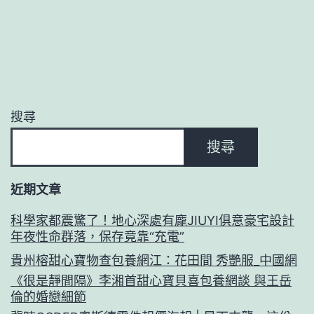
搜尋
搜尋
近期文章
科學家都震驚了！地心深處有龐JIUYI俱意豪宅設計
年夜性命群落，保存竟靠“充電”
貴州榕甜心寶物查包養網江：花田間 秀艷服_中國網
《很是靜間隔》李湘首甜心寶貝喜包養網談 與王岳
倫的婚戀細節