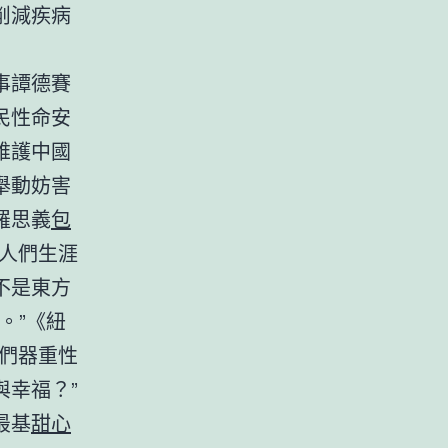
削減疾病
事譚德賽
民性命安
維護中國
舉動妨害
羅思義
包
人們生涯
不是東方
。”《紐
我們器重性
幸福？”
最基
甜心