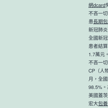
網dcard
不吝一切
患
長期包
新冠肺炎
全國新冠
患者結算
1.7萬
不吝一切
CP（人
月，全國
98.5
美國蓋茨
宏大
包養