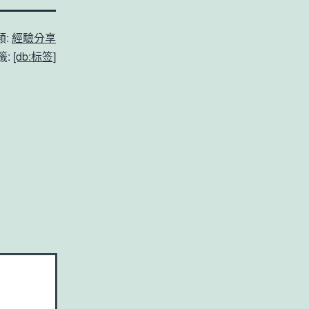
類:
經驗分享
籤:
[db:标签]