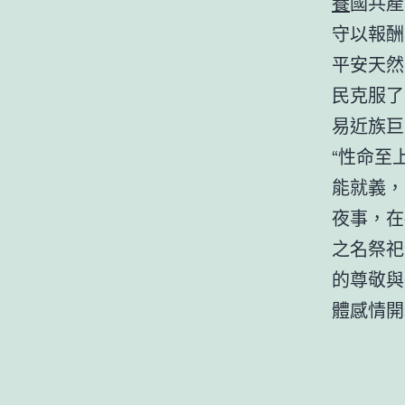
養
國共產
守以報酬
平安天然
民克服了
易近族巨
“性命至
能就義，
夜事，在
之名祭祀
的尊敬與
體感情開