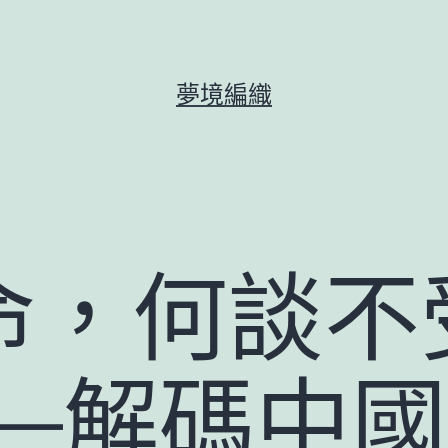
夢境編織
命，何談不
——解碼中