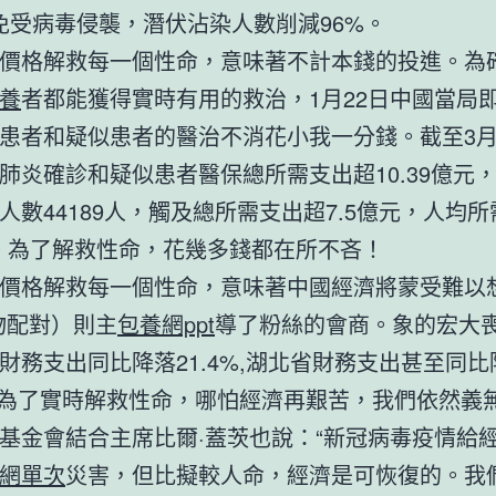
免受病毒侵襲，潛伏沾染人數削減96%。
價格解救每一個性命，意味著不計本錢的投進。為
養
者都能獲得實時有用的救治，1月22日中國當局
患者和疑似患者的醫治不消花小我一分錢。截至3月
肺炎確診和疑似患者醫保總所需支出超10.39億元
人數44189人，觸及總所需支出超7.5億元，人均
元。為了解救性命，花幾多錢都在所不吝！
價格解救每一個性命，意味著中國經濟將蒙受難以
物配對）則主
包養網ppt
導了粉絲的會商。象的宏大喪
財務支出同比降落21.4%,湖北省財務支出甚至同比
%。為了實時解救性命，哪怕經濟再艱苦，我們依然義
基金會結合主席比爾·蓋茨也說：“新冠病毒疫情給
網單次
災害，但比擬較人命，經濟是可恢復的。我