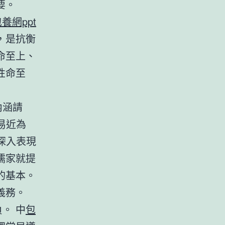
要。
養網ppt
，是抗衡
命至上、
性命至
內涵請
易近為
深入表現
儒家就提
的基本。
義務。
。 中
包