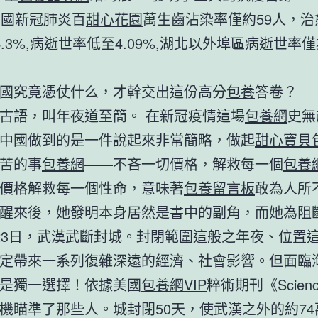
中國新冠肺炎百
甜心花園
萬生齒沾染率僅約59人，治
4.3%,病逝世率低至4.09%,湖北以外埠區病逝世率
國究竟憑仗什么，才幹交出這份高分
包養
答卷？
古語，叫年夜道至簡。 在新冠疫情這場
包養網
史無
中國做到的是一件說起來非常簡略，做起
甜心寶貝
苦的事
包養網
——不吝一切價格，解救每一個
包養
價格解救每一個性命，意味著
包養留言板
敢為人所
醒來後，她發明本身居然是書中的副角，而她為阻
23日，武漢武斷封城。封閉範圍這般之年夜、位置
定帶來一系列復雜深遠的經濟、社會影響。但面臨
是獨一選擇！依據美國
包養網VIP
粹術期刊《Scien
機瞄準了那些人。城封閉50天，使武漢之外的約74