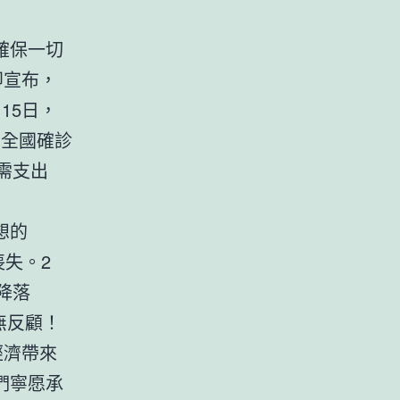
確保一切
即宣布，
15日，
，全國確診
所需支出
想的
失。2
降落
無反顧！
經濟帶來
們寧愿承