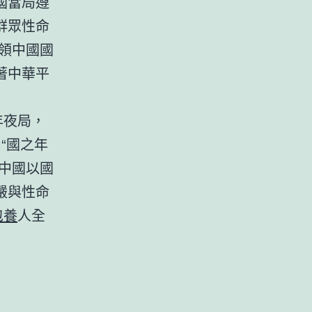
國當局遵
群眾性命
領中國國
著中華平
年夜局，
：“國之年
中國以國
嚴與性命
包養
人全