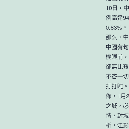
10日，
例高達9
0.83%。
那么，中
中國有句
機眼前，
卻無比艱
不吝一切
打打盹。
佈，1月
之城，必
情，封城
析，江影