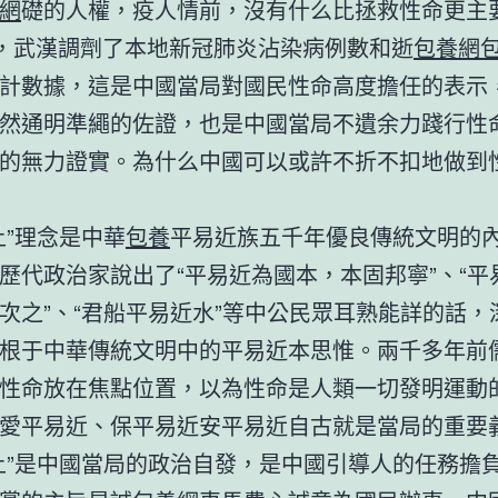
網
礎的人權，疫人情前，沒有什么比拯救性命更主
日，武漢調劑了本地新冠肺炎沾染病例數和逝
包養網
包
計數據，這是中國當局對國民性命高度擔任的表示
然通明準繩的佐證，也是中國當局不遺余力踐行性
的無力證實。為什么中國可以或許不折不扣地做到
上”理念是中華
包養
平易近族五千年優良傳統文明的
歷代政治家說出了“平易近為國本，本固邦寧”、“平
次之”、“君船平易近水”等中公民眾耳熟能詳的話，
根于中華傳統文明中的平易近本思惟。兩千多年前
性命放在焦點位置，以為性命是人類一切發明運動
愛平易近、保平易近安平易近自古就是當局的重要
上”是中國當局的政治自發，是中國引導人的任務擔負