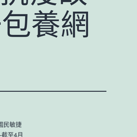
一包養網
國民敏捷
—截至4月