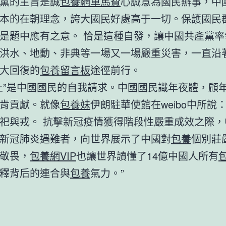
黨的主旨是誠
包養網車馬費
心誠意為國民辦事，中
本的在朝理念，誇大國民好處高于一切。保護國民
是題中應有之意。 恰是這種自發，讓中國共產黨率
洪水、地動、非典等一場又一場嚴重災害，一直沿
大回復的
包養留言板
途徑前行。
上”是中國國民的自我請求。中國國民識年夜體，顧
肯貢獻。就像
包養妹
伊朗駐華使館在weibo中所說
祀與戎。 抗擊新冠疫情獲得階段性嚴重成效之際，
新冠肺炎遇難者，向世界展示了中國對
包養
個別莊
敬畏，
包養網VIP
也讓世界讀懂了14億中國人所有
釋背后的連合與
包養
氣力。”