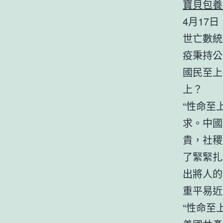
寶貝包養
4月17
世亡數統
疫秉持公
國民至上
上？
“性命至
求。中國
貴，社稷
了緊緊扎
出將人的
重平易近
“性命至