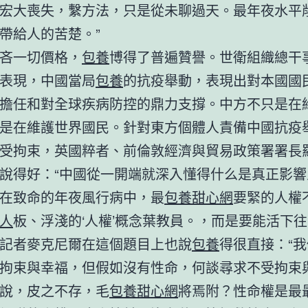
宏大喪失，繫方法，只是從未聊過天。最年夜水平
帶給人的苦楚。”
吝一切價格，
包養
博得了普遍贊譽。世衛組織總干
表現，中國當局
包養
的抗疫舉動，表現出對本國國
擔任和對全球疾病防控的鼎力支撐。中方不只是在
是在維護世界國民。針對東方個體人責備中國抗疫
受拘束，英國粹者、前倫敦經濟與貿易政策署署長
說得好：“中國從一開端就深入懂得什么是真正影響
在致命的年夜風行病中，最
包養甜心網
要緊的人權
人
板、浮淺的‘人權’概念葉教員。，而是要能活下往
記者麥克尼爾在這個題目上也說
包養
得很直接：“
拘束與幸福，但假如沒有性命，何談尋求不受拘束與
說，皮之不存，毛
包養甜心網
將焉附？性命權是最