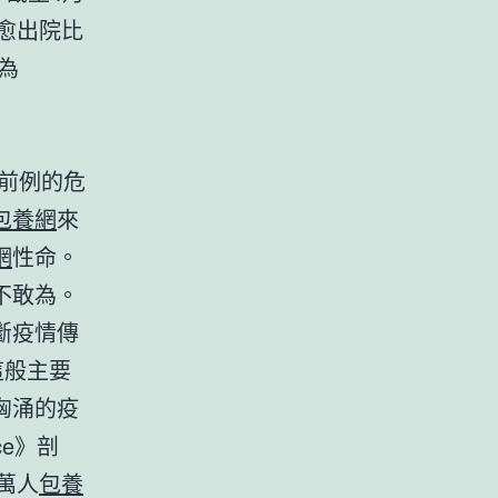
愈出院比
僅為
前例的危
包養網
來
網
性命。
不敢為。
斷疫情傳
這般主要
洶涌的疫
ce》剖
萬人
包養