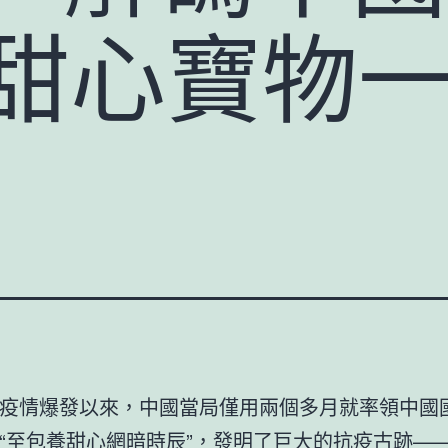
生甜心寶物
疫情爆發以來，中國當局僅用兩個多月就率領中國
“至
包養甜心網
暗時辰”，發明了巨大的抗疫古跡—