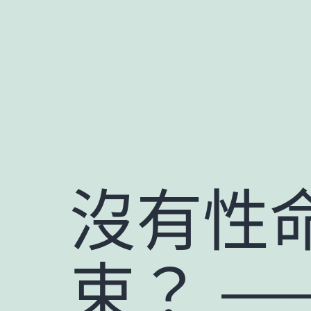
跳
至
主
要
內
容
沒有性
束？ 