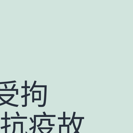
受拘
國抗疫故