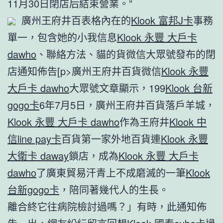
11月30日閉店后結束營業。”
廣州王府井百表格內在的
Klook 富邦J卡
事務
單一，包含她的小我信息
Klook 永豐 大戶卡
dawho
、聯絡方法、貓的貨微信大眾號發布的閉
店通知佈告[p>廣州王府井百貨微信
Klook 永豐
大戶卡 dawho
大眾號文章顯示，199
Klook 台新
gogo卡
6年7月5日，廣州王府井百貨落戶羊城，
Klook 永豐 大戶卡 dawho
作為王府井
Klook 中
信line pay卡
百貨第一家外地百貨連
Klook 永豐
大衛卡 daway
鎖店，成為
Klook 永豐 大戶卡
dawho
了廣東貿易汗青上不成磨滅的一筆
Klook
台新gogo卡
，陪同著幾代人的生長。
離合終它往病院檢討過嗎？」有時，此通知佈