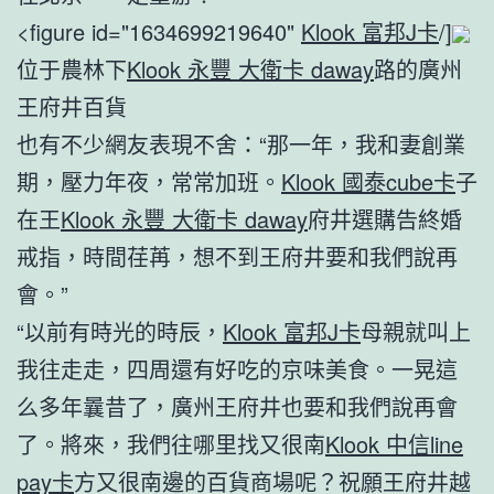
<figure id="1634699219640"
Klook 富邦J卡
/]
位于農林下
Klook 永豐 大衛卡 daway
路的廣州
王府井百貨
也有不少網友表現不舍：“那一年，我和妻創業
期，壓力年夜，常常加班。
Klook 國泰cube卡
子
在王
Klook 永豐 大衛卡 daway
府井選購告終婚
戒指，時間荏苒，想不到王府井要和我們說再
會。”
“以前有時光的時辰，
Klook 富邦J卡
母親就叫上
我往走走，四周還有好吃的京味美食。一晃這
么多年曩昔了，廣州王府井也要和我們說再會
了。將來，我們往哪里找又很南
Klook 中信line
pay卡
方又很南邊的百貨商場呢？祝願王府井越