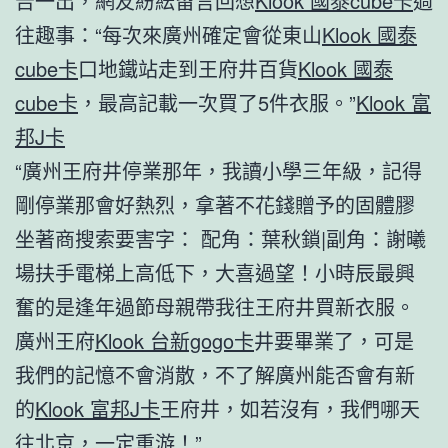
告一出，網友紛紜留言回想
Klook 國泰cube卡
過
往趣事：“每次來廣州確定會從東山
Klook 國泰
cube卡
口地鐵站走到王府井百貨
Klook 國泰
cube卡
，最高記載一次買了5件衣服。”
Klook 富
邦J卡
“廣州王府井停業那年，我讀小學三年級，記得
剛停業那會好熱烈，拿著不花錢贈予的固體膠
坐著商搜索要害字： 配角：葉秋鎖|副角：謝曦
場扶手電梯上高低下，大喜過望！小時辰最興
奮的是逢年過節母親帶我往王府井買新衣服。
廣州王府
Klook 台新gogo卡
井要畢業了，可是
我們的記憶不會消散，不了解廣州能否會有新
的
Klook 富邦J卡
王府井，如若沒有，我們哪天
往北京，一定重游！”