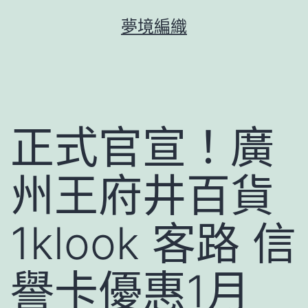
跳
夢境編織
至
主
要
內
容
正式官宣！廣
州王府井百貨
1klook 客路 信
譽卡優惠1月