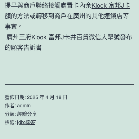
提早與商戶聯絡接觸處置卡內余
Klook 富邦J卡
額的方法或轉移到商戶在廣州的其他連鎖店等
事宜。
廣州王府
Klook 富邦J卡
井百貨微信大眾號發布
的顧客告訴書
發佈日期:
2025 年 4 月 18 日
作者:
admin
分類:
經驗分享
標籤:
[db:标签]