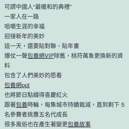
可謂中國人“最暖和的典禮”
一家人在一路
咀嚼生涯的幸福
迎接新年的美妙
這一天，還要貼對聯、貼年畫
爆仗一聲
包養網VIP
除舊，桃符萬象更換新的資
料
包含了人們美妙的愿看
包養網ppt
也將節日點綴得喜慶紅火
跟著
包養
時輪，每集城市持續裁減，直到剩下 5
名參賽者挑釁五名代成長
很多風俗也在產生著變更
包養故事