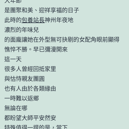
大年節
是團聚和美、迎祥享福的日子
此時的
包養站長
神州年夜地
濃烈的年味兒
的面龐讓她在外型無可抉剔的女配角眼前顯得
憔悴不勝。早已彌漫開來
這一天
很多人曾經回抵家里
與怙恃親友團圓
也有人由於各類緣由
一時難以返鄉
無論在哪
都盼望大師平安然安
特殊值得一提的是，當下