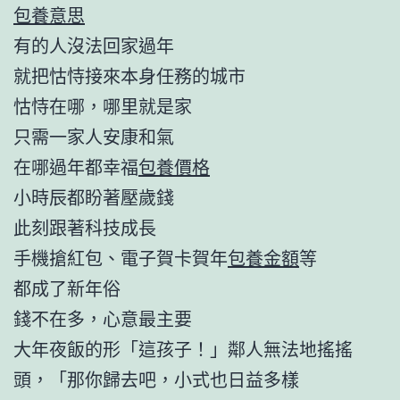
包養意思
有的人沒法回家過年
就把怙恃接來本身任務的城市
怙恃在哪，哪里就是家
只需一家人安康和氣
在哪過年都幸福
包養價格
小時辰都盼著壓歲錢
此刻跟著科技成長
手機搶紅包、電子賀卡賀年
包養金額
等
都成了新年俗
錢不在多，心意最主要
大年夜飯的形「這孩子！」鄰人無法地搖搖
頭，「那你歸去吧，小式也日益多樣