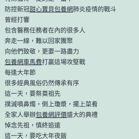
防控新冠
甜心寶貝包養網
肺炎疫情的戰斗
曾經打響
包含醫務任務者在內的很多人
奔走一線，難以回家團聚
向他們致敬，更要一路盡力
包養網車馬費
打贏這場攻堅戰
每逢大年節
很多經典風俗仍然傳承有序
這一天，要祭奠祖先
撲滅噴鼻燭，倒上瓊漿，擺上菜肴
全家人舉辦
包養網評價
盛大的典禮
悼念先祖，慎終追遠
這一天，要吃大年夜飯