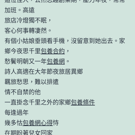
加班。高遠
旅店冷燈獨不眠，
客心何事轉凄然。
有個小姑娘垂頭看手機，沒留意到她出去。家
鄉今夜思千里
包養合約
，
愁鬢明朝又一年
包養網
。
詩人高適在大年節夜旅居異鄉
羈旅愁思，難以排遣
情不自禁的他
一直掛念千里之外的家鄉
包養條件
每逢過年
幾多怙
包養網心得
恃
在期盼著兒女回家