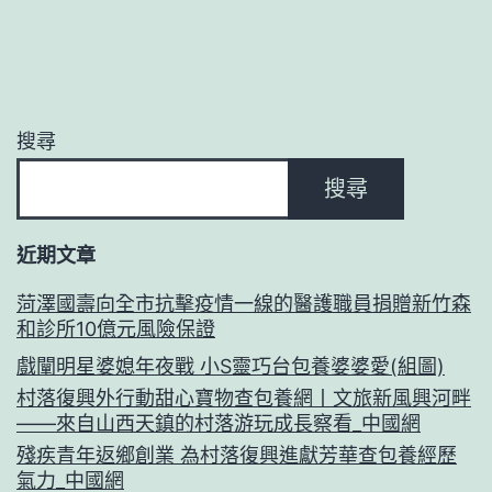
搜尋
搜尋
近期文章
菏澤國壽向全市抗擊疫情一線的醫護職員捐贈新竹森
和診所10億元風險保證
戲闡明星婆媳年夜戰 小S靈巧台包養婆婆愛(組圖)
村落復興外行動甜心寶物查包養網丨文旅新風興河畔
——來自山西天鎮的村落游玩成長察看_中國網
殘疾青年返鄉創業 為村落復興進獻芳華查包養經歷
氣力_中國網