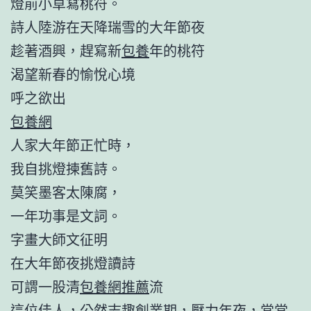
燈前小草寫桃符。
詩人陸游在天降瑞雪的大年節夜
趁著酒興，趕寫新
包養
年的桃符
渴望新春的愉悅心境
呼之欲出
包養網
人家大年節正忙時，
我自挑燈揀舊詩。
莫笑墨客太陳腐，
一年功事是文詞。
字畫大師文征明
在大年節夜挑燈讀詩
可謂一股清
包養網推薦
流
這位佳人，公然志趣創業期，壓力年夜，常常