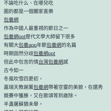
不論吃什么、在哪兒吃
圖的都是一個闔家喜樂
包養網
作為中國人最重視的節日之一
包養網ppt
歷代文學大師留下很多
有關大
包養app
年節
包養網
的名篇
時期固然分歧
包養網ppt
但此中包含的情
台灣包養網
感
古今如一
冬風吹雪四更初，
嘉瑞天教謝薰
包養網
帶著空靈的美貌，在選秀
競賽中獲勝，又在歌頌等到歲除。
半盞屠蘇猶未舉，