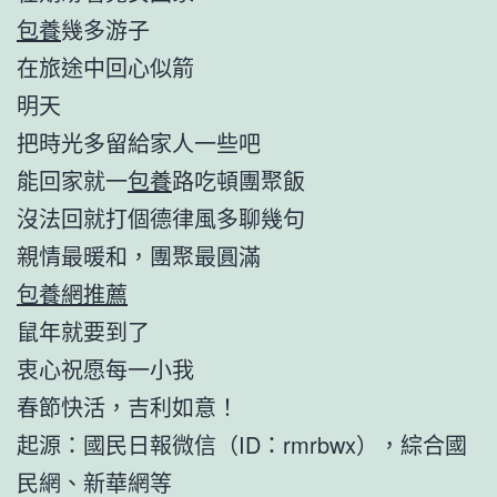
包養
幾多游子
在旅途中回心似箭
明天
把時光多留給家人一些吧
能回家就一
包養
路吃頓團聚飯
沒法回就打個德律風多聊幾句
親情最暖和，團聚最圓滿
包養網推薦
鼠年就要到了
衷心祝愿每一小我
春節快活，吉利如意！
起源：國民日報微信（ID：rmrbwx），綜合國
民網、新華網等