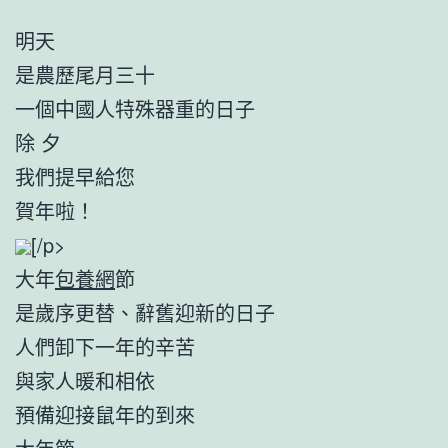
明天
是農歷尾月三十
一個中國人特殊器重的日子
除 夕
我們提早給您
賀年啦！
[/p>
大年
包養網
節
是歲序更替、辭舊迎新的日子
人們卸下一年的辛苦
與家人暖和相依
預備迎接鼠年的到來