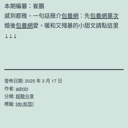
本期編纂：崔鵬
感到都雅，一句話簡介
包養網
：先
包養網單次
婚後
包養網
愛，暖和又殘暴的小甜文請點這里
↓↓↓
發佈日期:
2025 年 3 月 17 日
作者:
admin
分類:
經驗分享
標籤:
[db:标签]