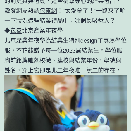
的則更具典禮感，這些精致專心的結業禮品，
激發網友熱議
包養網
：“太愛慕了！”一路來了解
一下狀況這些結業禮品中，哪個最吸惹人？
◆
包養
北京產業年夜學
北京產業年夜學為結業生特別design了專屬學位
服，不花錢贈予每一位2023屆結業生。學位服
胸前銘牌雕刻校徽、建校與結業年份、學號與
姓名，穿上它即是北工年夜唯一無二的存在。