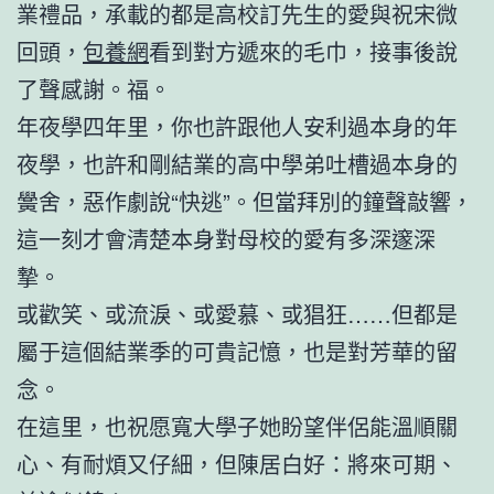
業禮品，承載的都是高校訂先生的愛與祝宋微
回頭，
包養網
看到對方遞來的毛巾，接事後說
了聲感謝。福。
年夜學四年里，你也許跟他人安利過本身的年
夜學，也許和剛結業的高中學弟吐槽過本身的
黌舍，惡作劇說“快逃”。但當拜別的鐘聲敲響，
這一刻才會清楚本身對母校的愛有多深邃深
摯。
或歡笑、或流淚、或愛慕、或猖狂……但都是
屬于這個結業季的可貴記憶，也是對芳華的留
念。
在這里，也祝愿寬大學子她盼望伴侶能溫順關
心、有耐煩又仔細，但陳居白好：將來可期、