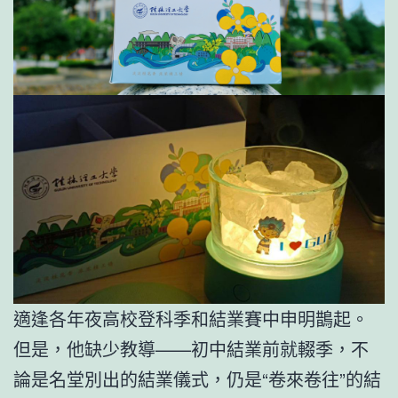
適逢各年夜高校登科季和結業賽中申明鵲起。
但是，他缺少教導——初中結業前就輟季，不
論是名堂別出的結業儀式，仍是“卷來卷往”的結