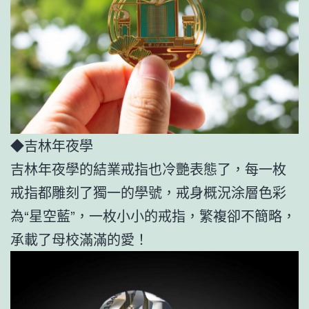
◆吉林年夜學
吉林年夜學的結業戒指也冷艷表態了，每一枚
戒指都雕刻了獨一的學號，戒身概況涂層色彩
為“星空藍”，一枚小小的戒指，繁複卻不簡略，
承載了母校滿滿的愛！