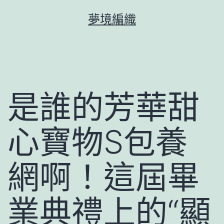
跳
夢境編織
至
主
要
內
容
是誰的芳華甜
心寶物S包養
網啊！這屆畢
業典禮上的“顯