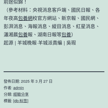
前途似錦！
（參考材料：央視消息客戶端、國民日報、各
年夜高
包養網
校官方網站、新京報、國民網、
彭湃消息、海報消息、縱目消息、紅星消息、
瀟湘晨
包養
報、湖南日報等
包養
）
起源 | 羊城晚報·羊城派責編 | 吳瑕
發佈日期:
2025 年 3 月 27 日
作者:
admin
分類:
經驗分享
標籤:
[db:标签]