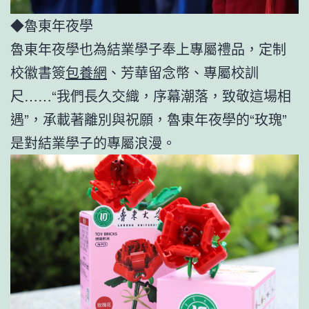
◆魯東年夜學
魯東年夜學也為結業學子奉上專屬禮品，定制
校徽書簽
包養網
、芳華留念幣、專屬校訓
尺……“我們長久交織，序幕潮落，致敬這場相
遇”，承載著離別與祝願，魯東年夜學的“玫瑰”
是對結業學子的專屬浪漫。