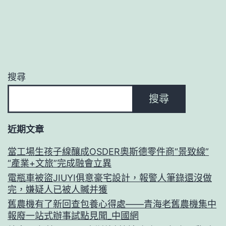
搜尋
搜尋
近期文章
當工場生孩子線釀成OSDER奧斯德零件商“景致線”
“產業+文旅”完成融會立異
電瓶車被盜JIUYI俱意豪宅設計，報警人筆錄還沒做
完，嫌疑人已被人贓并獲
舊農機有了新回查包養心得處——青海老舊農機集中
報廢一站式辦事試點見聞_中國網