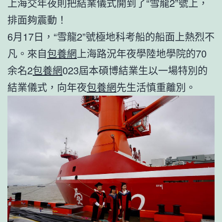
上海交年夜則把結業儀式開到了“雪龍2”號上，
排面夠震動！
6月17日，“雪龍2”號極地科考船的船面上熱烈不
凡。來自
包養網
上海路況年夜學陸地學院的70
余名2
包養網
023屆本碩博結業生以一場特別的
結業儀式，向年夜
包養網
先生活慎重離別。