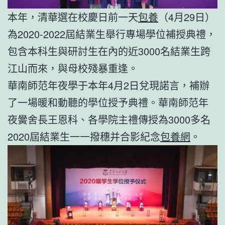
本年，清華選在校慶日前一天
包養
（4月29日）
為2020-2022屆結業生舉行專場學位補授典禮，
包含本科生與研討生在內的近3000名結業生跨
江山而來，與母校殘暴重逢。
華南師范年夜學于本年4月2日兌現諾言，補辦
了一場暖和動聽的學位授予典禮。華南師范年
夜黌舍長王恩科、各學院主禮傳授為3000多名
2020屆結業生一一撥穗并合影紀念
包養網
。