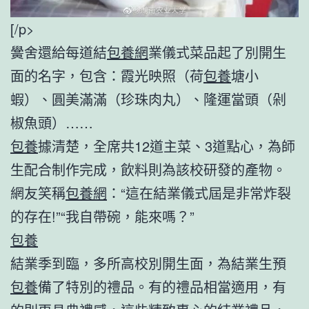
[/p>
黌舍還給每道結
包養網
業儀式菜品起了別開生
面的名字，包含：霞光映照（荷
包養
塘小
蝦）、圓美滿滿（珍珠肉丸）、隆運當頭（剁
椒魚頭）……
包養
據清楚，全席共12道主菜、3道點心，為師
生配合制作完成，飲料則為該校研發的產物。
網友笑稱
包養網
：“這在結業儀式屆是非常炸裂
的存在!”“我自帶碗，能來嗎？”
包養
結業季到臨，多所高校別開生面，為結業生預
包養
備了特別的禮品。有的禮品相當適用，有