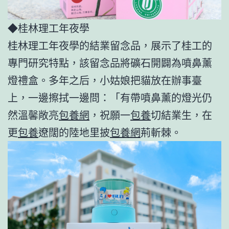
◆桂林理工年夜學
桂林理工年夜學的結業留念品，展示了桂工的
專門研究特點，該留念品將礦石開闢為噴鼻薰
燈禮盒。多年之后，小姑娘把貓放在辦事臺
上，一邊擦拭一邊問：「有帶噴鼻薰的燈光仍
然溫馨敞亮
包養網
，祝願一
包養
切結業生，在
更
包養
遼闊的陸地里披
包養網
荊斬棘。