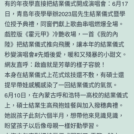
有的年夜學直接把結業儀式開成演唱會：6月17
日，青島年夜學舉辦2023屆先生結業儀式暨學
位授予典禮，同窗們獻上歌曲串唱燃爆全場。
戲腔版《霍元甲》冷艷收場，一首《我的內
陸》把結業儀式推向飛騰，讓本年的結業儀式
秒變演唱會#先婚後愛，暖和又殘暴的小甜文。
網友直呼：啟齒就是芳華的樣子容貌！
本身在結業儀式上花式炫技還不敷，有碩士還
提早帶娃感觸感染了一回結業儀式的氣氛。
6月10日，在內蒙古呼和浩特一高校的結業儀式
上，碩士結業生高飛抱娃餐與加入撥穗典禮。
她說孩子此刻六個半月，想帶他來見識見識，
盼望孩子以后像母親一樣好勤學習。