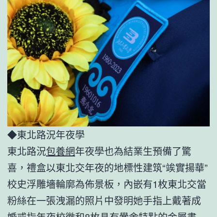
◆東北路況年夜學
東北路況
包養網
年夜學也為結業生預備了驚
喜，禮盒以東北交年夜的地標性建筑“竢實揚華”
校史浮雕墻輪廓為佈景板，內嵌有1枚東北交當
粉絲在一張洩漏的照片中發明她手指上戴著成
婚戒指年夜校徽和8枚具有黌舍特點的金屬書