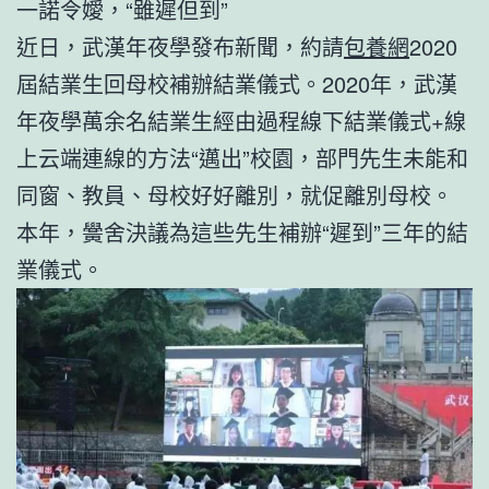
一諾令嬡，“雖遲但到”
近日，武漢年夜學發布新聞，約請
包養網
2020
屆結業生回母校補辦結業儀式。2020年，武漢
年夜學萬余名結業生經由過程線下結業儀式+線
上云端連線的方法“邁出”校園，部門先生未能和
同窗、教員、母校好好離別，就促離別母校。
本年，黌舍決議為這些先生補辦“遲到”三年的結
業儀式。