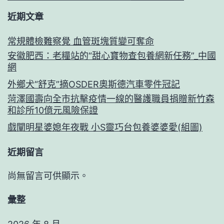
近期文章
常規體檢難察覺 血管斑塊質變可奪命
安徽肥西：老糧站的“甜心寶物查包養網新任務”_中國
網
外鄉犬“舒克”摘OSDER奧斯德汽車零件冠記
菏澤國壽向全市抗擊疫情一線的醫護職員捐贈新竹森
和診所10億元風險保證
戲闡明星婆媳年夜戰 小S靈巧台包養婆婆愛(組圖)
近期留言
尚無留言可供顯示。
彙整