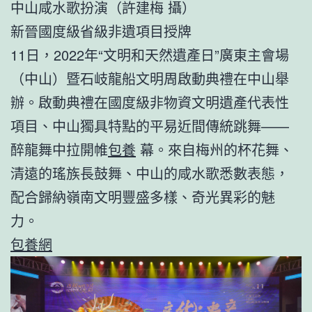
中山咸水歌扮演（許建梅 攝）
新晉國度級省級非遺項目授牌
11日，2022年“文明和天然遺產日”廣東主會場
（中山）暨石岐龍船文明周啟動典禮在中山舉
辦。啟動典禮在國度級非物資文明遺產代表性
項目、中山獨具特點的平易近間傳統跳舞——
醉龍舞中拉開帷
包養
幕。來自梅州的杯花舞、
清遠的瑤族長鼓舞、中山的咸水歌悉數表態，
配合歸納嶺南文明豐盛多樣、奇光異彩的魅
力。
包養網