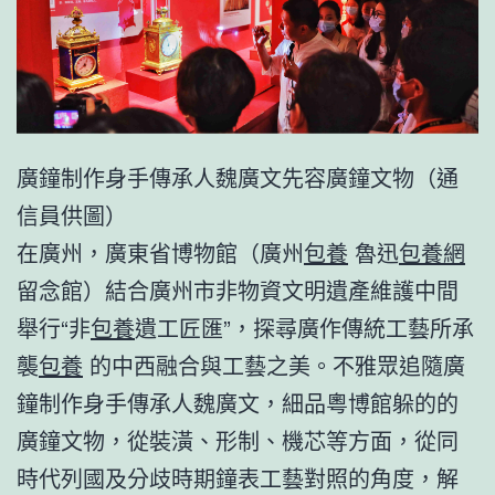
廣鐘制作身手傳承人魏廣文先容廣鐘文物（通
信員供圖）
在廣州，廣東省博物館（廣州
包養
魯迅
包養網
留念館）結合廣州市非物資文明遺產維護中間
舉行“非
包養
遺工匠匯”，探尋廣作傳統工藝所承
襲
包養
的中西融合與工藝之美。不雅眾追隨廣
鐘制作身手傳承人魏廣文，細品粵博館躲的的
廣鐘文物，從裝潢、形制、機芯等方面，從同
時代列國及分歧時期鐘表工藝對照的角度，解