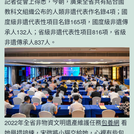
記者從會上得悉，今朝，廣東全省共有結合國
教科文組織公布的人類非遺代表作名錄4項；國
度級非遺代表性項目名錄165項，國度級非遺傳
承人132人；省級非遺代表性項目816項，省級
非遺傳承人837人。
2022年全省非物資文明遺產維護任務
包養網
看
她舉措諳練，宋微將小貓交給她，心裡有些
包