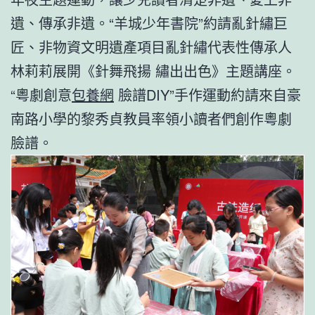
遺、傳承非遺。“羊城少年書院”約請亂針繡巨
匠、非物資文明遺產項目亂針繡代表性傳承人
林莉莉展開《針舞飛揚 繡出出色》主題講座。
“粵劇創意
包養網
臉譜DIY”手作運動約請來自豪
南路小學的黎秀貞教員率領小讀者們創作粵劇
臉譜。