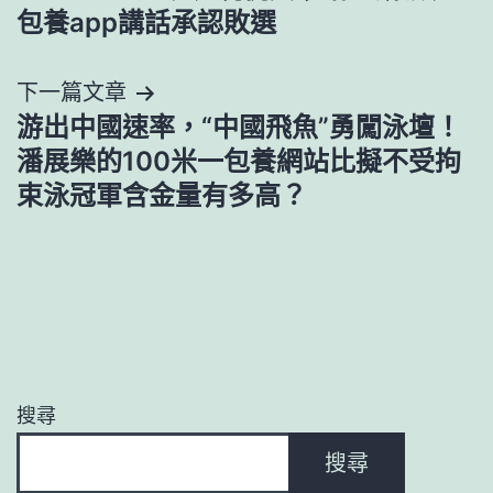
導
包養app講話承認敗選
覽
下一篇文章
游出中國速率，“中國飛魚”勇闖泳壇！
潘展樂的100米一包養網站比擬不受拘
束泳冠軍含金量有多高？
搜尋
搜尋