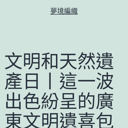
跳
夢境編織
至
主
要
內
容
文明和天然遺
產日丨這一波
出色紛呈的廣
東文明遺喜包