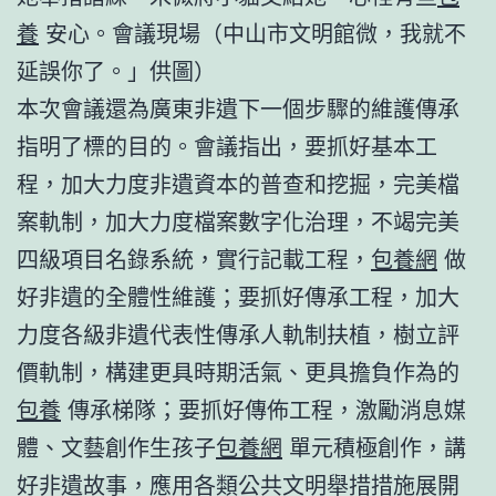
養
安心。會議現場（中山市文明館微，我就不
延誤你了。」供圖）
本次會議還為廣東非遺下一個步驟的維護傳承
指明了標的目的。會議指出，要抓好基本工
程，加大力度非遺資本的普查和挖掘，完美檔
案軌制，加大力度檔案數字化治理，不竭完美
四級項目名錄系統，實行記載工程，
包養網
做
好非遺的全體性維護；要抓好傳承工程，加大
力度各級非遺代表性傳承人軌制扶植，樹立評
價軌制，構建更具時期活氣、更具擔負作為的
包養
傳承梯隊；要抓好傳佈工程，激勵消息媒
體、文藝創作生孩子
包養網
單元積極創作，講
好非遺故事，應用各類公共文明舉措措施展開