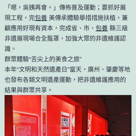
「嗯，吳姨再會。」傳佈普及運動；要抓好展
現工程，完
包養
美傳承體驗舉措措施扶植，兼
顧應用好現有資本，完成省、市、
包養
縣三級
非遺展現場合全籠罩，加強大眾的非遺維護認
識。
群眾體驗“舌尖上的美食之旅”
本年“文明和天然遺產日”當天，廣州、肇慶等地
也發布各類文明遺產運動，把非遺維護應用的
結果與群眾共享。