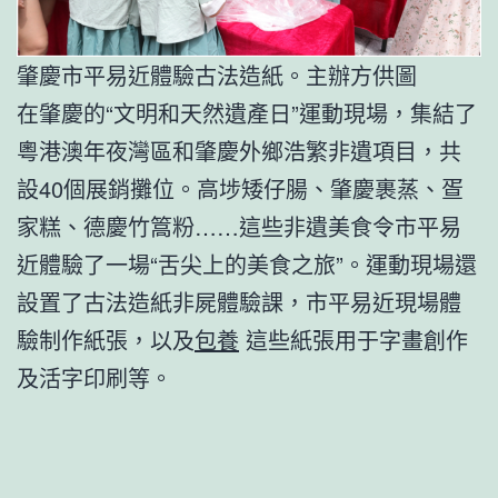
肇慶市平易近體驗古法造紙。主辦方供圖
在肇慶的“文明和天然遺產日”運動現場，集結了
粵港澳年夜灣區和肇慶外鄉浩繁非遺項目，共
設40個展銷攤位。高埗矮仔腸、肇慶裹蒸、疍
家糕、德慶竹篙粉……這些非遺美食令市平易
近體驗了一場“舌尖上的美食之旅”。運動現場還
設置了古法造紙非屍體驗課，市平易近現場體
驗制作紙張，以及
包養
這些紙張用于字畫創作
及活字印刷等。