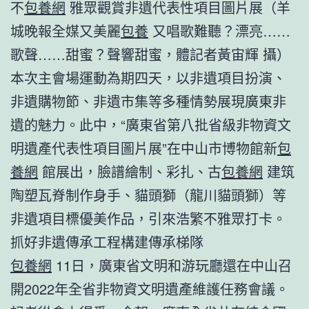
不
包養網
雅眾觀賞非遺代表性項目圖片展（羊
城晚報全媒又美麗
包養
又唱歌難聽？漂亮……
歌聲……甜蜜？聲響甜蜜，體記者黃宙輝 攝）
本次主會場運動為期四天，以非遺項目扮演、
非遺購物節、非遺市集等多種情勢展現廣東非
遺的魅力。此中，“廣東省第八批省級非物資文
明遺產代表性項目圖片展”在中山市博物館新
包
養網
館展出，臉譜繪制、彩扎、古
包養網
建筑
陶塑瓦脊制作身手、貓頭獅（龍川貓頭獅）等
非遺項目標優美作品，引來浩繁不雅眾打卡。
抓好非遺傳承工程構建傳承梯隊
包養網
11日，廣東省文明和游玩廳還在中山召
開2022年全省非物資文明遺產維護任務會議。