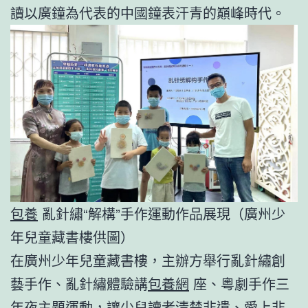
讀以廣鐘為代表的中國鐘表汗青的巔峰時代。
包養
亂針繡“解構”手作運動作品展現（廣州少
年兒童藏書樓供圖）
在廣州少年兒童藏書樓，主辦方舉行亂針繡創
藝手作、亂針繡體驗講
包養網
座、粵劇手作三
年夜主題運動，讓少兒讀者清楚非遺、愛上非