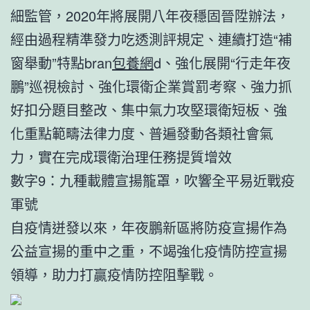
細監管，2020年將展開八年夜穩固晉陞辦法，
經由過程精準發力吃透測評規定、連續打造“補
窗舉動”特點bran
包養網
d、強化展開“行走年夜
鵬”巡視檢討、強化環衛企業賞罰考察、強力抓
好扣分題目整改、集中氣力攻堅環衛短板、強
化重點範疇法律力度、普遍發動各類社會氣
力，實在完成環衛治理任務提質增效
數字9：九種載體宣揚籠罩，吹響全平易近戰疫
軍號
自疫情迸發以來，年夜鵬新區將防疫宣揚作為
公益宣揚的重中之重，不竭強化疫情防控宣揚
領導，助力打贏疫情防控阻擊戰。