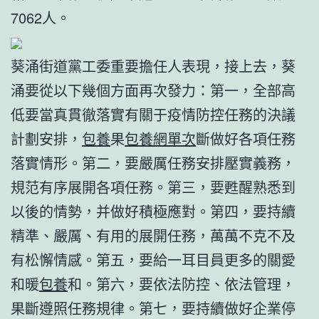
7062人。
葵涌街道黨工委重要擔任人表現，接上去，葵
涌要從以下幾個方面再次發力：第一，全部高
低要當真貫徹落實有關于疫情防控任務的決議
計劃安排，
包養
果
包養網單次
斷做好各項任務
落實情形。第二，要嚴厲任務安排壓實義務，
規范有序展開各項任務。第三，要甦醒熟悉到
以後的情勢，并做好積極應對。第四，要持續
精準、嚴厲、有用的展開任務，萬萬不克不及
有松懈情感。第五，要給一耳目員更多的關愛
和暖
包養
和。第六，要依法防控、依法管理，
果斷遵照任務規律。第七，要持續做好企業停