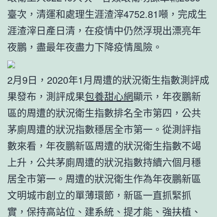
臺次，清運和處理生涯渣滓4752.81噸，完成生
涯渣滓日產日清，在疫情中仍然浮現出漂亮年
夜鵬，盡最年夜盡力下降疫情風險。
2月9日，2020年1月周遭的狀況衛生指數測評成
果發布，測評成果
包養甜心網
顯示，年夜鵬新
區的周遭的狀況衛生指數排名全市第四，公共
茅廁周遭的狀況指數穩居全市第一。從測評指
數來看，年夜鵬新區周遭的狀況衛生指數不竭
上升，公共茅廁周遭的狀況指數持續六個月穩
居全市第一。周遭的狀況衛生作為年夜鵬新區
文明城市創立的單薄環節，新區一直抓緊抓
實，保持高站位、建系統、提才能、強扶植、