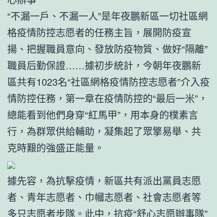
“不漏一戶、不漏一人”是年夜鵬新區一切社區網
格疫情防控志愿者的任務主旨，展開防疫宣
揚、把握職員意向、發放防疫物質、做好“隔離”
職員后勤保證……據初步統計，今朝年夜鵬新
區共有1023名“社區網格疫情防控志愿者”介入疫
情防控任務，第一章在疫情防控的“最后一米”，
總能看到他們身穿“紅馬甲”，用本身的樸素言
行，為群眾供給輔助，凝集起了眾擎易舉、共
克時艱的強盛正能量。
據先容，為抗擊疫情，新區共有派出黨員志愿
者、青年志愿者、巾幗志愿者、社會志愿者等
多只志愿者步隊。此中，抗疫“舒心志愿辦事隊”