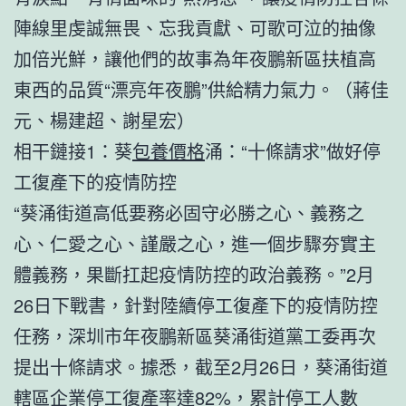
陣線里虔誠無畏、忘我貢獻、可歌可泣的抽像
加倍光鮮，讓他們的故事為年夜鵬新區扶植高
東西的品質“漂亮年夜鵬”供給精力氣力。（蔣佳
元、楊建超、謝星宏）
相干鏈接1：葵
包養價格
涌：“十條請求”做好停
工復產下的疫情防控
“葵涌街道高低要務必固守必勝之心、義務之
心、仁愛之心、謹嚴之心，進一個步驟夯實主
體義務，果斷扛起疫情防控的政治義務。”2月
26日下戰書，針對陸續停工復產下的疫情防控
任務，深圳市年夜鵬新區葵涌街道黨工委再次
提出十條請求。據悉，截至2月26日，葵涌街道
轄區企業停工復產率達82%，累計停工人數