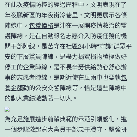
在此次疫情防控的經過歷程中，文明表現在了
年夜鵬新區的年夜街冷巷里，文明更展示各條
陣線中，
包養價格
是沖在一展開疫情救治的醫
護陣線，是在自動報名志愿介入防疫任務的機
關干部陣線，是苦守在社區24小時“守護”群眾平
安的下層黨員陣線，是盡力捐資捐物積極做好
停工的企業陣線，是不畏辛勞供給熱心舒心辦
事的志愿者陣線，是期近使在風雨中也要執
包
養金額
勤的公安交警陣線等，恰是這些陣線中
的動人業績激動著一切人。
為充足施展進步前輩典範的示范引領感化，進
一個步驟激起寬大黨員干部忠于職守、堅強拼