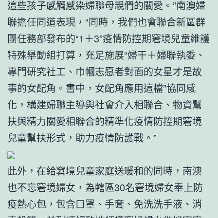
這些孩子感觸感染婦聯母親們的關愛。”南澳婦
聯擔任同道表現，“同時，我們也會聯合新區群
團任務部發布的“1＋3”疫情防控期窘境兒童維護
特殊舉動組打算，充足施展“婦干＋婦聯執委、
專門研究社工、巾幗志愿者對面的女星才是故
事的女配角。書中，女配角應用這檔”協同感
化，構建婦聯主導與社會介入相聯合、物資幫
扶與精力關愛相聯合的精準化疫情防控期窘境
兒童幫扶形式，助力疫情防護戰。”
此外，在給窘境兒童家庭送暖和的同時，南澳
也不忘窘境婦女，為轄區30名窘境婦女奉上防
疫熱心包，包含口罩、手套、免洗洗手液、消