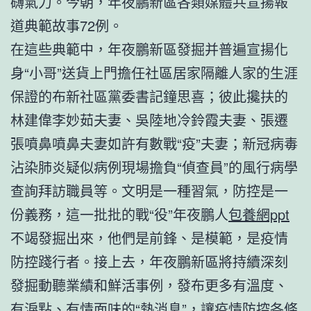
礴氣力。今朝，年夜鵬新區各類媒體共宣揚報
道典範故事72例。
在這些典範中，年夜鵬新區發掘并普遍宣揚化
身“小哥”送貨上門擔任社區居家隔離人家的生涯
保證的布新社區黨委書記鐘思喜；彼此攙扶的
林建偉李妙茹夫妻、吳陸地冷鈴霞夫妻、張遷
張噴鼻噴鼻夫妻如許有數戰“疫”夫妻；新冠病毒
沾染肺炎疑似病例現場擔負“偵查員”的風行病學
查詢拜訪職員等。文明是一種習氣，防控是一
份義務，這一批批的戰“役”年夜鵬人
包養網ppt
不竭發掘出來，他們是前鋒、是模範，是疫情
防控踐行者。接上去，年夜鵬新區將持續深刻
發掘動聽業績和鮮活事例，發布更多有溫度、
有淚點、有情面味的“熱消息”，讓疫情防控各條