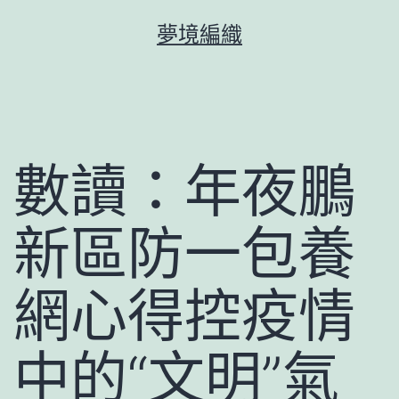
跳
夢境編織
至
主
要
內
容
數讀：年夜鵬
新區防一包養
網心得控疫情
中的“文明”氣