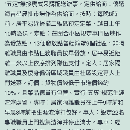
“五定”無接觸式采購配送辦事，定供給商：優選
海吉星農批市場作為供給商。按時：每晚8時
前，居平易近掃描二維碼預定定菜，越日上午
10時派送。定點：在圍合小區規定專門區域作
為發放點，13個發放點曾經籠罩9個社區，非隔
離職員由卡點任務職員按單發放，居平易近距
離一米以上依序排列隊伍支付。定人：居家隔
離職員及棲身偏僻區域職員由社區設定專人上
門送菜。訂價：貨物價錢低于市道價錢約
10%，且菜品德量有包管。實行“五專”規范生涯
渣滓處置，專時：居家隔離職員在上午9時前和
早晨8時前把生涯渣滓打包好。專人：設定22名
專職職員上門搜集渣滓并停止消毒。專車：經