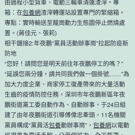
由過程小型貨車、電動三輪車清運渣滓。專
箱：在
包養網
渣滓轉運站設置專門的緊縮箱。
專點：實時輸送至龍崗動力生態園停止燃燒處
置。(蔣佳元、張莉)
相干鏈接2:年夜鵬“黨員活動辦事崗”拉起防疫新
防地
“您好！請問您是明天前往年夜鵬停工的嗎？”
“延誤您兩分鐘，請共同我們做一個掛號……”為
加大力度企業、商家停工復產帶來的大量活動
生齒的疫情防控任務，深圳市年夜鵬新區年夜
鵬街道黨工委自動作為、自動辦事，于24日組
建了由年夜鵬街道引導傅偉忠牽頭，11名機關
黨員構成“黨員活
包養
動辦事崗”，
包養網
以電動