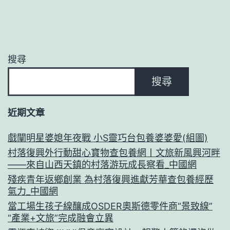
搜尋
搜尋
近期文章
戲闡明星婆媳年夜戰 小S靈巧台包養婆婆愛(組圖)
村落復興外行動甜心寶物查包養網丨文旅新風興河畔
——來自山西天鎮的村落游玩成長察看_中國網
殘疾青年返鄉創業 為村落復興進獻芳華查包養經歷
氣力_中國網
當工場生孩子線釀成OSDER奧斯德零件商“景致線”
“產業+文旅”完成融會立異