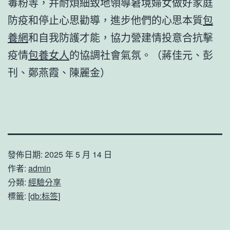
毒粉等，并耐煩細致地領導窘境婦女做好家庭
防疫和停止心思勸導，進步他們的心思本質
包
養網
和自我防護才能，協力營建情投意合抗擊
疫情
包養女人
的協調社會氣氛。（蔣佳元、彭
刊、鄭燕霞、陳麗金）
發佈日期:
2025 年 5 月 14 日
作者:
admin
分類:
經驗分享
標籤:
[db:标签]