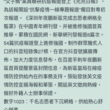
“父子婿”黨員聯袂抗疫報道登上《光亮日報》，
為該報開設“抗擊疫情一線專題報道”欄目對粵初
次報道。《深圳年夜鵬新區完成志愿者網格全
籠罩》在中國青年網刊發，并被進修強國首頁
推舉。累積在國民網、新華網刊發報道8篇次。
54篇抗疫報道登上進修強國。制作群眾膾炙人
口的抖音短錄像27條，在官方抖音號擴展傳
佈。加大力度信息發布，在百度手刺年夜鵬新
區首頁提醒景區封閉信息，為新區當局在線疫
情防控供給內在的事務支持。張貼發放英文疫
情防控宣揚海報和單張，開設英文徵詢熱線，
做好外籍人士辦事保證。
數字1023：千名志愿者下沉網格，供給熱心舒
心辦事