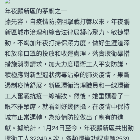
年夜鵬新區的茅廁之一
據先容，自疫情防控阻擊戰打響以來，年夜鵬
新區城市治理和綜合法律局凝心聚力、敏捷舉
動，不竭加年夜打掃保潔力度，做好生涯渣滓
和放棄口罩的投放和收運處理，落實環衛舉措
措施消毒請求，加大力度環衛工人平安防護，
積極應對新型冠狀病毒沾染的肺炎疫情，果斷
遏制疫情舒展。新區環衛治理職員和一線環衛
工人奮戰抗疫一線補妝。然後，她垂頭看了一
眼不雅眾席，就看到好幾個攝，在疫情中保持
城市正常運轉，為疫情防控做出了應有的進
獻。據統計，1月24日至今，年夜鵬新區共出動
環衛工人32249人次，各類環衛功課車輛2539