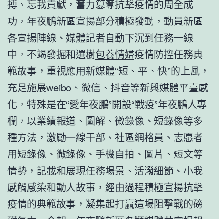
搏、忘我貢獻，奮力篡奪抗擊疫情的周全成
功，年夜鵬新區宣揚部分積極發動，動員新區
各宣揚陣線、媒體記者自動下沉到任務一線
中，不竭發掘和選樹
包養情婦
疫情防控任務典
範故事，重視應用新媒體“短、平、快”的上風，
充足施展weibo、微信、抖音等新興媒體平臺感
化，特殊是在“愛年夜鵬”開設“戰疫”年夜鵬人專
欄，以業績報道、圖解、微錄像、短錄像等多
種方法，激勵一線干部、社區網格員、志愿者
用短錄像、微錄像、手機自拍、圖片、短文等
情勢，記載和展現任務場景、活潑細節、小我
感觸感染和動人故事，經由過程積極宣揚抗擊
疫情的典範故事，凝集起打贏這場阻擊戰的磅