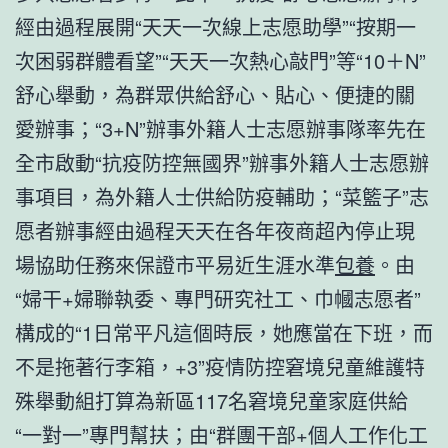
經由過程展開“天天一次線上志愿助學”“按期一
次困弱群體看望”“天天一次熱心敲門”等“10＋N”
舒心舉動，為群眾供給舒心、貼心、便捷的關
愛辦事；“3+N”辦事外籍人士志愿辦事隊率先在
全市啟動“抗疫防控無國界”辦事外籍人士志愿辦
事項目，為外籍人士供給防疫輔助；“菜籃子”志
愿者辦事經由過程天天在各年夜商超內停止現
場協助任務來保證市平易近生涯水準
包養
。由
“婦干+婦聯執委、專門研究社工、巾幗志愿者”
構成的“1日常平凡這個時辰，她應當在下班，而
不是拖著行李箱，+3”疫情防控窘境兒童維護特
殊舉動組打算為新區117名窘境兒童家庭供給
“一對一”專門幫扶；由“群團干部+個人工作化工