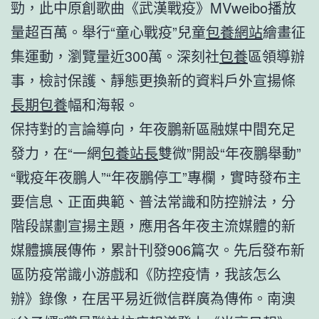
勁，此中原創歌曲《武漢戰疫》MVweibo播放
量超百萬。舉行“童心戰疫”兒童
包養網站
繪畫征
集運動，瀏覽量近300萬。深刻社
包養
區領導辦
事，檢討保護、靜態更換新的資料戶外宣揚條
長期包養
幅和海報。
保持對的言論導向，年夜鵬新區融媒中間充足
發力，在“一網
包養站長
雙微”開設“年夜鵬舉動”
“戰疫年夜鵬人”“年夜鵬停工”專欄，實時發布主
要信息、正面典範、普法常識和防控辦法，分
階段謀劃宣揚主題，應用各年夜主流媒體的新
媒體擴展傳佈，累計刊發906篇次。先后發布新
區防疫常識小游戲和《防控疫情，我該怎么
辦》錄像，在居平易近微信群廣為傳佈。南澳