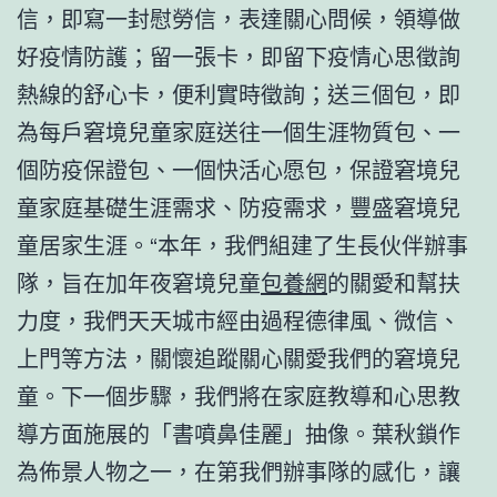
信，即寫一封慰勞信，表達關心問候，領導做
好疫情防護；留一張卡，即留下疫情心思徵詢
熱線的舒心卡，便利實時徵詢；送三個包，即
為每戶窘境兒童家庭送往一個生涯物質包、一
個防疫保證包、一個快活心愿包，保證窘境兒
童家庭基礎生涯需求、防疫需求，豐盛窘境兒
童居家生涯。“本年，我們組建了生長伙伴辦事
隊，旨在加年夜窘境兒童
包養網
的關愛和幫扶
力度，我們天天城市經由過程德律風、微信、
上門等方法，關懷追蹤關心關愛我們的窘境兒
童。下一個步驟，我們將在家庭教導和心思教
導方面施展的「書噴鼻佳麗」抽像。葉秋鎖作
為佈景人物之一，在第我們辦事隊的感化，讓