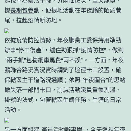
巡視車為靈活手腕，分兩個班次、全天籠罩，
機
長期包養
動、便捷地活動在年夜鵬的陌頭巷
尾，拉起疫情新防地。
依據疫情防控情勢，年夜鵬黨工委保持用準勁
辦事“停工復產”，繃住勁狠抓“疫情防控”，做到
“兩手抓”
包養網車馬費
“兩不誤”。一方面，年夜
鵬聯合路況實況實時調劑了途徑卡口設置，確
保轄區主干道路況通順；依照“年夜圍合”的思緒
撤失落一部門卡口，削減活動職員重復測溫、
掛號的法式，包管轄區生齒任務、生涯的日常
活動。
另一方面組建“黨員活動辦事崗”，全天巡視年夜