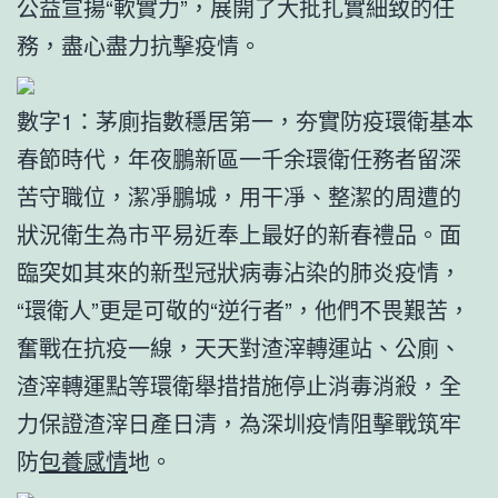
公益宣揚“軟實力”，展開了大批扎實細致的任
務，盡心盡力抗擊疫情。
數字1：茅廁指數穩居第一，夯實防疫環衛基本
春節時代，年夜鵬新區一千余環衛任務者留深
苦守職位，潔凈鵬城，用干凈、整潔的周遭的
狀況衛生為市平易近奉上最好的新春禮品。面
臨突如其來的新型冠狀病毒沾染的肺炎疫情，
“環衛人”更是可敬的“逆行者”，他們不畏艱苦，
奮戰在抗疫一線，天天對渣滓轉運站、公廁、
渣滓轉運點等環衛舉措措施停止消毒消殺，全
力保證渣滓日產日清，為深圳疫情阻擊戰筑牢
防
包養感情
地。