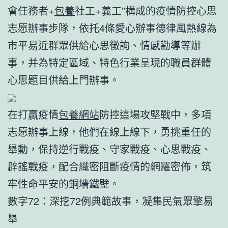
會任務者+
包養
社工+義工”構成的疫情防控心思
志愿辦事步隊，依托4條愛心辦事德律風熱線為
市平易近群眾供給心思徵詢、情感勸導等辦
事，并為特定區域、特色行業呈現的職員群體
心思題目供給上門辦事。
在打贏疫情
包養網站
防控這場攻堅戰中，多項
志愿辦事上線，他們在線上線下，勇挑重任的
舉動，保持逆行戰疫、守家戰疫、心思戰疫、
辟謠戰疫，配合織密阻斷疫情的網羅密佈，筑
牢性命平安的銅墻鐵壁。
數字72：深挖72例典範故事，凝集民氣眾擎易
舉