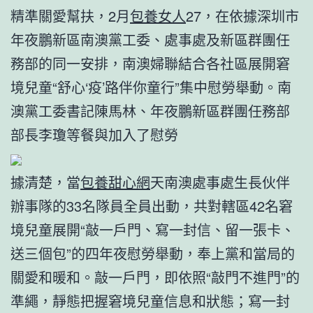
精準關愛幫扶，2月
包養女人
27，在依據深圳市
年夜鵬新區南澳黨工委、處事處及新區群團任
務部的同一安排，南澳婦聯結合各社區展開窘
境兒童“舒心‘疫’路伴你童行”集中慰勞舉動。南
澳黨工委書記陳馬林、年夜鵬新區群團任務部
部長李瓊等餐與加入了慰勞
據清楚，當
包養甜心網
天南澳處事處生長伙伴
辦事隊的33名隊員全員出動，共對轄區42名窘
境兒童展開“敲一戶門、寫一封信、留一張卡、
送三個包”的四年夜慰勞舉動，奉上黨和當局的
關愛和暖和。敲一戶門，即依照“敲門不進門”的
準繩，靜態把握窘境兒童信息和狀態；寫一封