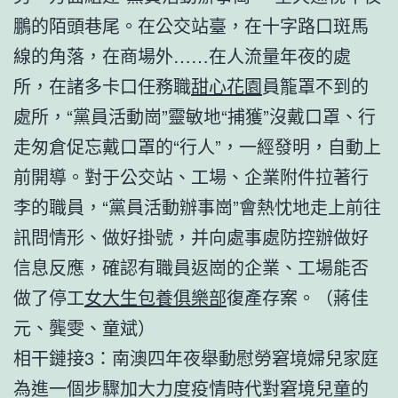
鵬的陌頭巷尾。在公交站臺，在十字路口斑馬
線的角落，在商場外……在人流量年夜的處
所，在諸多卡口任務職
甜心花園
員籠罩不到的
處所，“黨員活動崗”靈敏地“捕獲”沒戴口罩、行
走匆倉促忘戴口罩的“行人”，一經發明，自動上
前開導。對于公交站、工場、企業附件拉著行
李的職員，“黨員活動辦事崗”會熱忱地走上前往
訊問情形、做好掛號，并向處事處防控辦做好
信息反應，確認有職員返崗的企業、工場能否
做了停工
女大生包養俱樂部
復產存案。（蔣佳
元、龔雯、童斌）
相干鏈接3：南澳四年夜舉動慰勞窘境婦兒家庭
為進一個步驟加大力度疫情時代對窘境兒童的