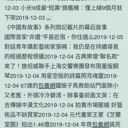
12-03 小米9成最“短壽”旗艦機：僅上線9個月就
下架2019-12-03
《中國有故事》系列微記載片的幕后故事
國際首家“非遺”平易近宿，你住過么2019-12-05
對話青年攝影藝術家張曉：我仍是在持續尋覓
的經過歷程傍邊2019-12-04 古典樂壇“聯名款”
來了！施坦威聯手上海交響樂團發布限量版鋼
琴2019-12-04 用星空般的詩篇照亮魂靈2019-
12-04 67歲的
包養網
鐵娘子馬救助站門面狹小
又老舊，外頭冷冷僻清。辦事臺前面文英：在
吉傳揚中漢文化2019-12-04 拍賣市場壓縮 好藝
術品不缺買家2019-12-04 元代畫家王蒙《芝蘭
室圖》拍出1.46億2019-12-04 年夜
包養網
搞亮