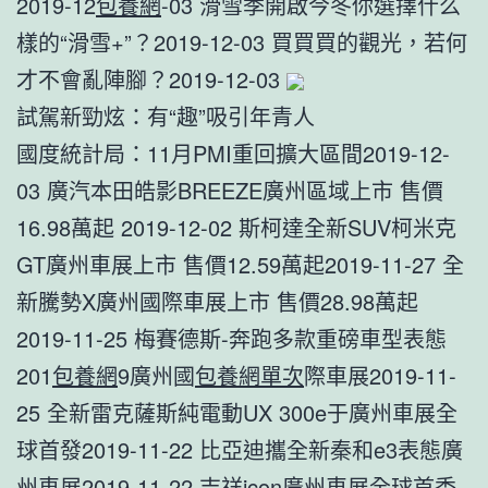
2019-12
包養網
-03 滑雪季開啟今冬你選擇什么
樣的“滑雪+”？2019-12-03 買買買的觀光，若何
才不會亂陣腳？2019-12-03
試駕新勁炫：有“趣”吸引年青人
國度統計局：11月PMI重回擴大區間2019-12-
03 廣汽本田皓影BREEZE廣州區域上市 售價
16.98萬起 2019-12-02 斯柯達全新SUV柯米克
GT廣州車展上市 售價12.59萬起2019-11-27 ​全
新騰勢X廣州國際車展上市 售價28.98萬起
2019-11-25 梅賽德斯-奔跑多款重磅車型表態
201
包養網
9廣州國
包養網單次
際車展2019-11-
25 全新雷克薩斯純電動UX 300e于廣州車展全
球首發2019-11-22 比亞迪攜全新秦和e3表態廣
州車展2019-11-22 吉祥icon廣州車展全球首秀