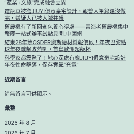
“產業+文旅”完成融會立異
電瓶車被盜JIUYI俱意豪宅設計，報警人筆錄還沒做
完，嫌疑人已被人贓并獲
舊農機有了新回查包養心得處——青海老舊農機集中
報廢一站式辦事試點見聞_中國網
結束28年等OSDER奧斯德材料報價候！年夜巴黎點
球年夜戰擊敗熱刺，首奪歐洲超級杯
科學家都震驚了！地心深處有龐JIUYI俱意豪宅設計
年夜性命群落，保存竟靠“充電”
近期留言
尚無留言可供顯示。
彙整
2026 年 8 月
2026 年 7 月