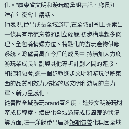
化。”廣東省文明和游玩廳黨組書記、廳長汪一
洋在年夜會上講話。
他表現,番禺成長全域游玩,在全域計劃上探索出
一條具有示范意義的創立經歷,初步構建起多條
理、全
包養情婦
方位、特點化的游玩產物供應
系統。盼望番禺在今后的成長中,持續加大力度
游玩業成長計劃與其他專項計劃之間的連接、
和諧和融會,進一個步驟進步文明和游玩供應東
西的品質和效力,積極施展文明和游玩的主力
軍、新力量感化。
從晉陞全域游玩brand著名度、進步文明游玩財
產成長程度、續優化全域游玩成長周遭的狀況
等方面,汪一洋對番禺區深
短期包養
化穩固全域