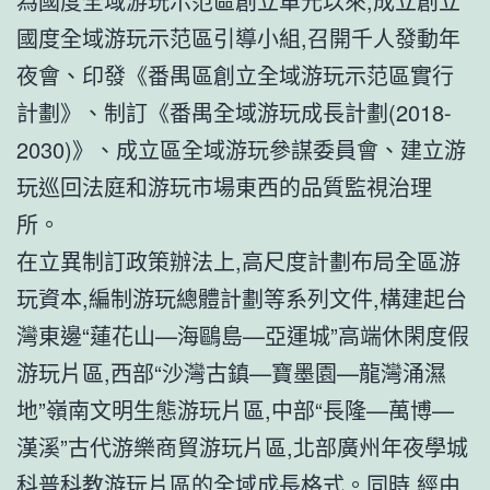
為國度全域游玩示范區創立單元以來,成立創立
國度全域游玩示范區引導小組,召開千人發動年
夜會、印發《番禺區創立全域游玩示范區實行
計劃》、制訂《番禺全域游玩成長計劃(2018-
2030)》、成立區全域游玩參謀委員會、建立游
玩巡回法庭和游玩市場東西的品質監視治理
所。
在立異制訂政策辦法上,高尺度計劃布局全區游
玩資本,編制游玩總體計劃等系列文件,構建起台
灣東邊“蓮花山—海鷗島—亞運城”高端休閑度假
游玩片區,西部“沙灣古鎮—寶墨園—龍灣涌濕
地”嶺南文明生態游玩片區,中部“長隆—萬博—
漢溪”古代游樂商貿游玩片區,北部廣州年夜學城
科普科教游玩片區的全域成長格式。同時,經由