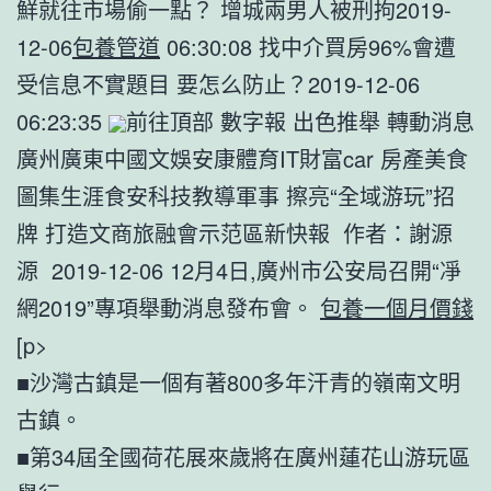
鮮就往市場偷一點？ 增城兩男人被刑拘2019-
12-06
包養管道
06:30:08 找中介買房96%會遭
受信息不實題目 要怎么防止？2019-12-06
06:23:35
前往頂部 數字報 出色推舉 轉動消息
廣州廣東中國文娛安康體育IT財富car 房產美食
圖集生涯食安科技教導軍事 擦亮“全域游玩”招
牌 打造文商旅融會示范區新快報 作者：謝源
源 2019-12-06 12月4日,廣州市公安局召開“凈
網2019”專項舉動消息發布會。
包養一個月價錢
[p>
■沙灣古鎮是一個有著800多年汗青的嶺南文明
古鎮。
■第34屆全國荷花展來歲將在廣州蓮花山游玩區