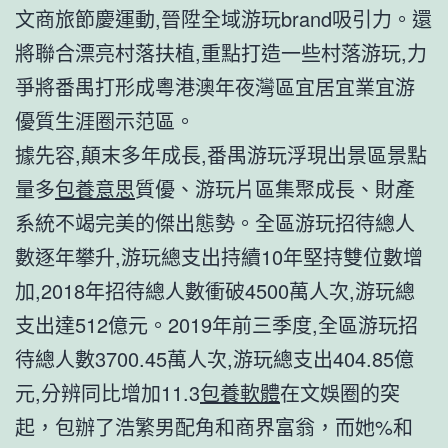
文商旅節慶運動,晉陞全域游玩brand吸引力。還
將聯合漂亮村落扶植,重點打造一些村落游玩,力
爭將番禺打形成粵港澳年夜灣區宜居宜業宜游
優質生涯圈示范區。
據先容,顛末多年成長,番禺游玩浮現出景區景點
量多
包養意思
質優、游玩片區集聚成長、財產
系統不竭完美的傑出態勢。全區游玩招待總人
數逐年攀升,游玩總支出持續10年堅持雙位數增
加,2018年招待總人數衝破4500萬人次,游玩總
支出達512億元。2019年前三季度,全區游玩招
待總人數3700.45萬人次,游玩總支出404.85億
元,分辨同比增加11.3
包養軟體
在文娛圈的突
起，包辦了浩繁男配角和商界富翁，而她%和