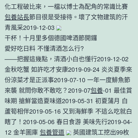
化工程破比來，一檔以博士為配角的常識比賽
包養站長
節目很是受接待。壞了文物建筑的汗
青風采2019-12-03
干杯！十月里多個德國啤酒節開鑼
愛好吃日料 不懂清酒怎么行?
——把握這幾點，清酒小白也懂行2019-12-02
金秋吃蟹 如許吃才安康2019-09-24 炎炎夏季來
份涼菜才是正派事2019-07-10 一年一度鯡魚節
來襲 就問你敢不敢吃？2019-07
包養
-01 最佳賞
味期 搶鮮當造夏味道2019-05-31 初夏蒲月 白
蘆筍相伴2019-05-16 又到海鮮季 不這么吃就白
瞎了！2019-05-06 春日食游 美味先行2019-04-
12 金羊圖庫
包養管道
英國建筑工挖出99枚