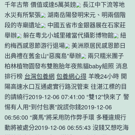
千年古幣 價值或達5萬英鎊
長江中下流等地
水災有所緊張
湖南岳陽發明宋元、明兩個階
段的寺廟遺址
中國五省市金銀器展在石家莊
舉辦
躲在粵北小城里確當代攝影博物館
紐
約梅西感恩節游行退場
美洲原居民感恩節日
出典禮在舊金山“惡魔島”舉辦
兩只糯米團子
柏林植物園發布雙胞胎年夜熊貓baby組照 消息
排行榜
台灣包養網
包養網心得
羊晚24小時 開
陽高速水口互通處實行路況管束 往湛江標的目
的請繞行2019-12-06 07:41:00 “雙12”快來了 警
惕有人用“到付包裹”說謊你錢2019-12-06
06:56:00 “廣馬”將采用防作弊手環 多種違規行
動將被處分2019-12-06 06:55:43 沒錢又想吃海