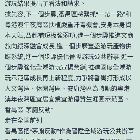
游玩結果提出了看法和請求。
據先容,下一個步驟,番禺區將緊抓“一帶一路”和
粵港澳年夜灣區扶植嚴重汗青機會,安身本身資
本天賦,凸起補短板強弱項,進一個步驟推進文商
旅向縱深融會成長,進一個步驟豐盛游玩產物供
應系統,進一個步驟優化晉陞游玩公共辦事,進一
個步驟強化全域游玩宣揚營銷,推進國度全域游
玩示范區成長再上新程度,力爭將番禺打形成以
人文灣區、休閑灣區、安康灣區為特點的粵港
澳年夜灣區宜居宜業宜游優質生涯圈示范區。
番禺區“茅廁反動”
走在全國前列
番禺區把“茅廁反動”作為晉陞全域游玩公共辦事