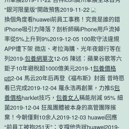
“銀河限量版”開啟預售2019-11-22
換個角度看huawei前員工事務！究竟是誰的錯
iPhone吸引力降落？剖析師稱iPhone用戶流掉
率從5%上升到9%2019-12-05 100款守法違規
APP遭下架 微店、考拉海購、光年夜銀行等在
列2019-
包養網單次
12-05 陳述：蘋果谷歌等六
鉅子10年避稅超1000億美元2019-1
包養價格
ptt
2-04 馬云20年后再登《福布斯》封面 昔時愿
看已完成2019-12-04 羅永浩再創業，力推S
包
養價格
harklet技巧，
包養女人
稱能削減 95% 細
菌2019-12-04 狂風團體被本身的高管團隊擯
棄！今朝僅剩10余人2019-12-03 huawei回應
“前員工被拘251天”：支撐他告狀huawei2019-