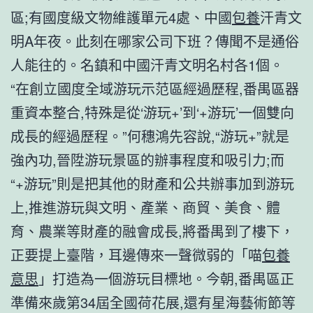
區;有國度級文物維護單元4處、中國
包養
汗青文
明A年夜。此刻在哪家公司下班？傳聞不是通俗
人能往的。名鎮和中國汗青文明名村各1個。
“在創立國度全域游玩示范區經過歷程,番禺區器
重資本整合,特殊是從‘游玩+’到‘+游玩’一個雙向
成長的經過歷程。”何穗鴻先容說,“游玩+”就是
強內功,晉陞游玩景區的辦事程度和吸引力;而
“+游玩”則是把其他的財產和公共辦事加到游玩
上,推進游玩與文明、產業、商貿、美食、體
育、農業等財產的融會成長,將番禺到了樓下，
正要提上臺階，耳邊傳來一聲微弱的「喵
包養
意思
」打造為一個游玩目標地。今朝,番禺區正
準備來歲第34屆全國荷花展,還有星海藝術節等