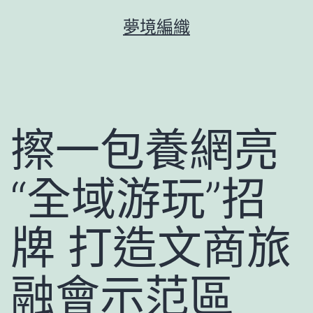
跳
夢境編織
至
主
要
內
容
擦一包養網亮
“全域游玩”招
牌 打造文商旅
融會示范區