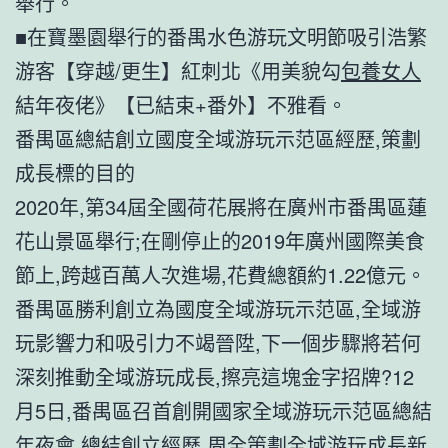
舉行。
■在寶墨園舉行的番禺水色游玩文明節吸引浩繁
游客【穿越/更生】紅刺北《用美貌勾
包養女人
結年夜佬》【已結束+番外】不雅看。
番禺區總結創立國度全域游玩示范區經歷,策劃
成長標的目的
2020年,第34屆全國荷花展將在廣州市番禺區蓮
花山景區舉行;在剛停止的2019年廣州國際美食
節上,跨越百萬人次進場,花費總額約1.22億元。
番禺區勝利創立為國度全域游玩示范區,全域游
玩影響力和吸引力不竭晉陞,下一個步驟將若何
深刻推動全域游玩成長,擦亮這塊金字招牌?12
月5日,番禺區召首創開國家全域游玩示范區總結
年夜會,總結創立經歷,周全策劃全域游玩成長新