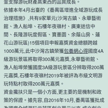
金支撐游玩財產高東西的品質成長。
依據本年4月出臺的《番禺區增進全域游玩成長
治理措施》,共有9家單元(沙灣古鎮、永華藝術
館、漁人船埠、石樓年夜嶺村、廣東迷信中
間、長隆游玩度假區、寶墨園、余蔭山房、蓮
花山游玩區)15個項目申報嘉獎資金總額跨越
1000萬元,此中沙灣古鎮榮獲
包養網心得
國度4A
級游玩景區將取得300萬元嘉獎,永華藝術館、
漁人船埠榮獲國度3A級游玩景區分辨取得200萬
元嘉獎,石樓年夜嶺村2019年被評為市級文明游
玩特點村取得200萬元嘉獎。
資金攙扶只是一個小方面,更主要的是機制和政
策的保證。據先容,自2016年10月,番禺區獲批成