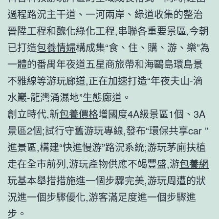
過程路況主干道、一河兩岸、綠道收集的整治
晉陞工程和醜化綠化工程,串聯各重要景區,今朝
已打造
包養情婦
構成集“食、住、購、游、樂”為
一體的番禺年夜道五星商旅帶和海鷗島環島景
不雅線等游玩廊道,正在加速打造“年夜夫山-滴
水巖-龍灣涌濕地”生態廊道。
創立時代,新
包養價格
增國度4A級景區1個、3A
景區2個;試行守舊游玩專線,發布“環保共享car ”
進景區,構建“快進慢游”路況系統;游玩茅廁扶植
走在全市前列,游玩產物供應不竭豐盛,游
包養網
玩基本舉措措施進一個步驟完美,游玩周遭的狀
況進一個步驟優化,游客滿足度進一個步驟進
步。