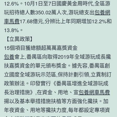
12.6%。10月1日至7日國慶黃金周時代,全區游
玩招待總人數350.02萬人次,游玩總支出
包養網
車馬費
17.68億元,分辨比上年同期增加12.2%和
13.8%。
【立異政策】
15個項目獲總額超萬萬嘉獎資金
包養
會上,番禺區向取得2019年全域游玩成長攙
扶嘉獎資金的單元頒布獎金。據先容,番禺區創
立國度全域游玩示范區,保持計劃引領,立異制訂
政策辦法。印發實行《番禺區增進全域游玩成
長治理措施》,在資金、用地、宣
包養網車馬費
揚以及基本舉措措施扶植等方面強化攙扶。加
年夜資金、用地等攙扶力度,每年都設定專項資