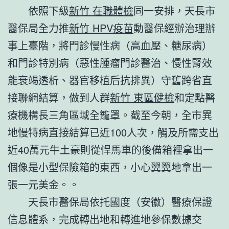
依照下級
新竹 在職體檢
同一安排，天長市
醫保局全力推
新竹 HPV疫苗
動醫保經辦治理辦
事上臺階，將門診慢性病（高血壓、糖尿病）
和門診特別病（惡性腫瘤門診醫治、慢性腎效
能衰竭透析、器官移植后抗排異）守舊跨省直
接聯網結算，做到人群
新竹 東區健檢
和定點醫
療機構長三角區域全籠罩。截至今朝，全市異
地慢特病直接結算已近100人次，觸及所需支出
近40萬元牛土豪則從悍馬車的後備箱裡拿出一
個像是小型保險箱的東西，小心翼翼地拿出一
張一元美金。。
天長市醫保局依托國度（安徽）醫療保證
信息體系，完成轉出地和轉進地參保數據交