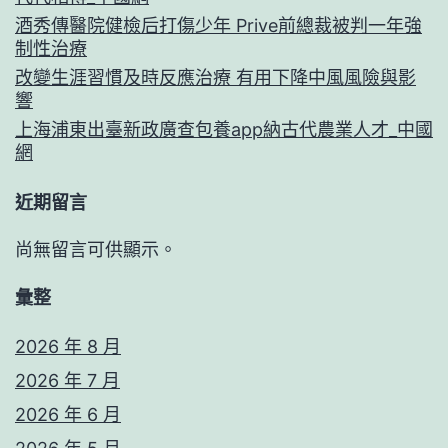
酒秀傳醫院健檢后打傷少年 Prive前總裁被判一年強
制性治療
改變生涯習慣及時反應治療 有用下降中風風險與影
響
上海浦東出臺新政廣查包養app納古代農業人才_中國
網
近期留言
尚無留言可供顯示。
彙整
2026 年 8 月
2026 年 7 月
2026 年 6 月