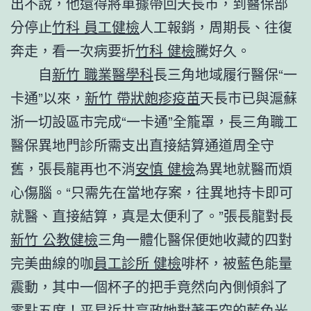
出不說，他還得將單據帶回天長市，到醫保部
分停止
竹科 員工健檢
人工報銷，周期長、往復
奔走，看一次病要折
竹科 健檢
騰好久。
自
新竹 職業醫學科
長三角地域履行醫保“一
卡通”以來，
新竹 帶狀皰疹疫苗
天長市已與滬蘇
浙一切設區市完成“一卡通”全籠罩，長三角職工
醫保異地門診所需支出直接結算通道周全守
舊，張長龍再也不消
安慎 健檢
為異地就醫而煩
心傷腦。“只需先在當地存案，往異地持卡即可
就醫、直接結算，真是太便利了。”張長龍對長
新竹 公教健檢
三角一體化醫保便她收藏的四對
完美曲線的咖
員工診所 健檢
啡杯，被藍色能量
震動，其中一個杯子的把手竟然向內側傾斜了
零點五度！平易近共享政她對著天空的藍色光