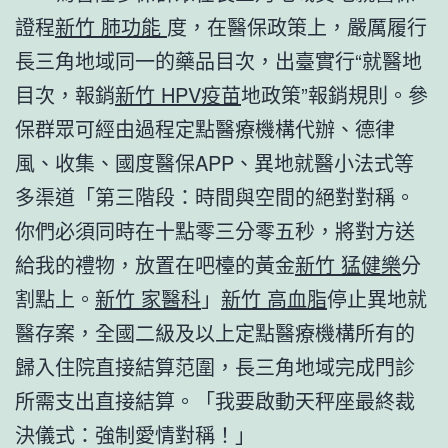
證程
新竹 肺功能
度，在醫保政策上，嚴厲履行
長三角地域同一的藥品目次，出臺實行“就醫地
目次，報銷
新竹 HPV疫苗
地政策”報銷規則。參
保群眾可經由過程定點醫療機構代辦、德律
風、收集、國度醫保APP、異地就醫小法式等
多渠道「第三階段：時間與空間的絕對對稱。
你們必須同時在十點零三分零五秒，將對方送
給我的禮物，放置在吧檯的黃金
新竹 猛健樂
分
割點上。
新竹 家醫科
」
新竹 高血脂
停止異地就
醫存案，全國二級及以上定點醫療機構所有的
歸入住院直接結算范圍，長三角地域完成門診
所需支出直接結算。「我要啟動天秤座最終裁
決儀式：強制愛情對稱！」