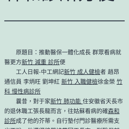
原題目：推動醫保一體化成長 群眾看病就
醫更方
新竹 減重 診所
便
工人日報-中工網記
新竹 成人健檢
者 趙昂
通信員 李炳旺 劉坤紅
新竹 入職健檢
徐金榮
竹
科 慢性病診所
曩昔，對于家
新竹 肺功能
住安徽省天長市
的退休職工張長龍而言，往姑蘇看病的確
森和
診所
成了他的芥蒂。自行墊付門診醫療所需支