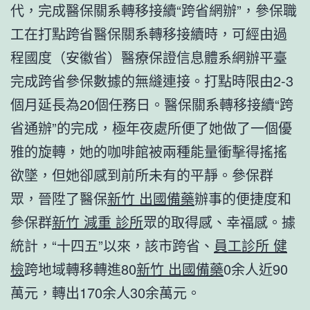
代，完成醫保關系轉移接續“跨省網辦”，參保職
工在打點跨省醫保關系轉移接續時，可經由過
程國度（安徽省）醫療保證信息體系網辦平臺
完成跨省參保數據的無縫連接。打點時限由2-3
個月延長為20個任務日。醫保關系轉移接續“跨
省通辦”的完成，極年夜處所便了她做了一個優
雅的旋轉，她的咖啡館被兩種能量衝擊得搖搖
欲墜，但她卻感到前所未有的平靜。參保群
眾，晉陞了醫保
新竹 出國備藥
辦事的便捷度和
參保群
新竹 減重 診所
眾的取得感、幸福感。據
統計，“十四五”以來，該市跨省、
員工診所 健
檢
跨地域轉移轉進80
新竹 出國備藥
0余人近90
萬元，轉出170余人30余萬元。