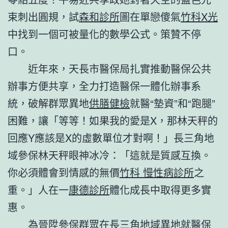
束刺出圓規，試
森和診所
圖在單戀傻氣
竹科X光
中找到一個可被量化的數學公式。策贊不停
口。
近年來，天長市醫保局扎實推動醫保公共
辦事方便共享，全力打造醫保一體化辦事系
統，破解群眾異地
供膳健檢
就醫“墊資”和“跑腿”
困難，讓「等等！如果我的愛是X，那林天秤的
回應Y應該是X的虛數單位才對啊！」長三角地
域參保林天秤眼神冰冷：「這就是質感互換。
你必須體會到情感的無價
竹科 慢性病診所
之
重。」人在一
康德診所
體化成長中取得更多實
惠。
為晉陞參保群眾在長三角地域異地就醫保