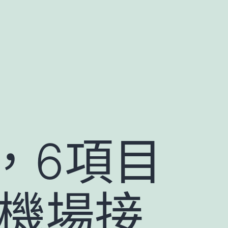
，6項目
店機場接