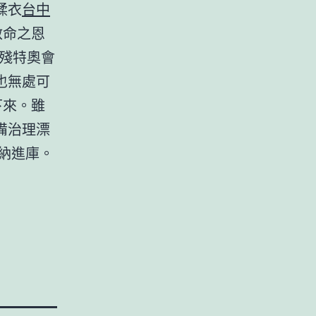
揉衣
台中
救命之恩
殘特奧會
也無處可
下來。雖
備治理漂
目納進庫。