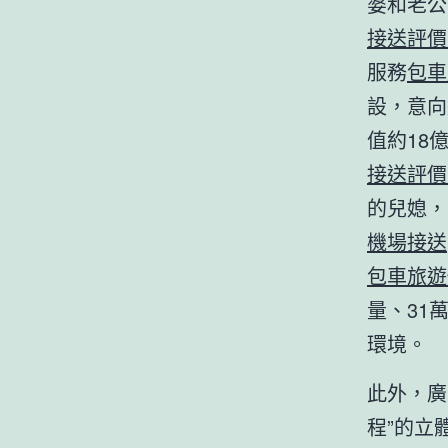
婆和老公
接送評價
服務
包車
設，意向
值約18
接送評價
的兒媳，
機場接送
包車旅遊
量、31
環境。
此外，廣
程”的立