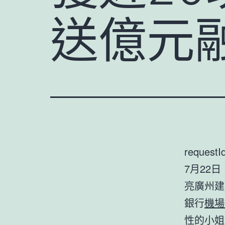
送億元
requestI
7月22
亮廣州建
銀行
機場
性的小姐