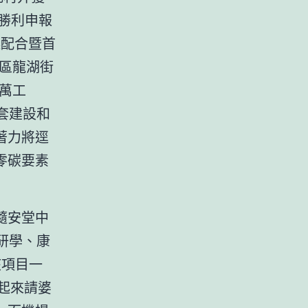
勝利申報
起配合暨首
區龍湖街
萬工
配套建設和
著力將逕
零碳要素
隨安堂中
研學、康
該項目一
起來請婆