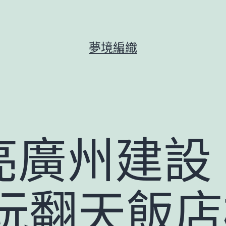
夢境編織
亮廣州建設
0玩翻天飯