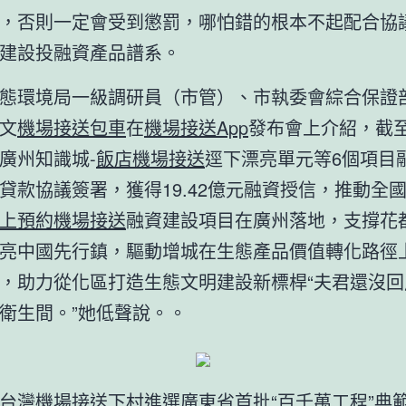
，否則一定會受到懲罰，哪怕錯的根本不起配合協
建設投融資產品譜系。
態環境局一級調研員（市管）、市執委會綜合保證
文
機場接送包車
在
機場接送App
發布會上介紹，截
廣州知識城-
飯店機場接送
逕下漂亮單元等6個項目
貸款協議簽署，獲得19.42億元融資授信，推動全
上預約機場接送
融資建設項目在廣州落地，支撐花
亮中國先行鎮，驅動增城在生態產品價值轉化路徑
，助力從化區打造生態文明建設新標桿“夫君還沒回
衛生間。”她低聲說。。
台灣機場接送
下村進選廣東省首批“百千萬工程”典