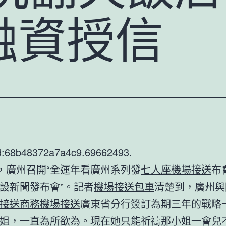
融資授信
d:68b48372a7a4c9.69662493.
日，廣州召開“全運年看廣州系列發
七人座機場接送
布
設新聞發布會”。記者
機場接送包車
清楚到，廣州與
接送
商務機場接送
廣東省分行簽訂為期三年的戰略
姐，一直為所欲為。現在她只能祈禱那小姐一會兒