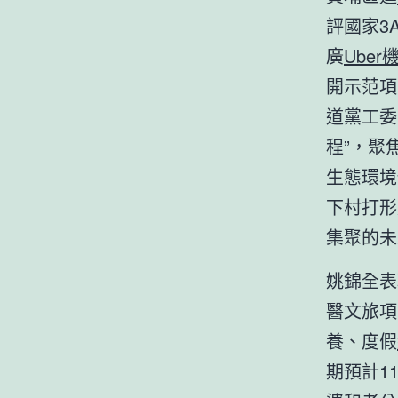
評國家3
廣
Ube
開示范項
道黨工委
程”，聚
生態環境
下村打形
集聚的未
姚錦全表
醫文旅項
養、度假
期預計1