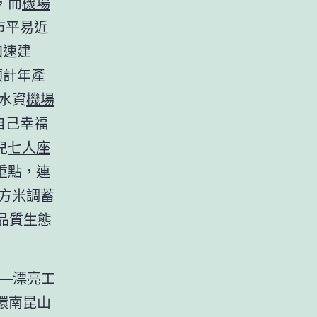
，而
機場
市平易近
加速建
預計年產
水資
機場
自己幸福
兒
七人座
重點，連
方米調蓄
品質生態
—漂亮工
環南昆山