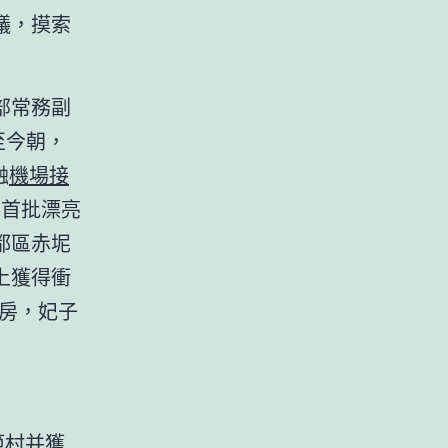
議，摸索
部常務副
至今朝，
融
機場接
國首批漂亮
都區赤坭
上獲得衝
房，妃子
範村并獲