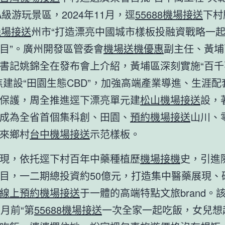
A級游玩景區，2024年11月，逕
55688機場接送
下村
r機場接送
州市“打造漂亮中國城市樣板投融資戰略一
目”。廣州開發區管委會
機場送機優惠
副主任、黃埔
書記姚錦全在發布會上介紹，黃埔區深刻實施“百千
焦建設“田園生態CBD”，加強高端產業導進、生涯
保護，周全推進逕下漂亮單元建
松山機場接送
設，
成為全省首個集科創、田園、
預約機場接送
山川、
來鄉村
台中機場接送
示范樣板。
現，依托逕下村百年中藥種植歷
機場接機
史，引進
目，一二期總投資約50億元，打造集中醫藥展現、
線上預約機場接送
于一體的高端特點文旅brand。
1月前“第
55688機場接送
一次全家一起吃飯，女兒想