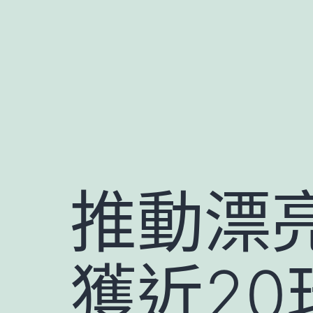
跳
至
主
要
內
容
推動漂
獲近2