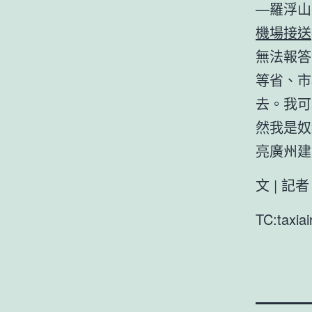
—羅浮山
機場接送
無法報答
等省、市
去。我可
然我是奴
亮廣州建
文 | 記
TC:taxia