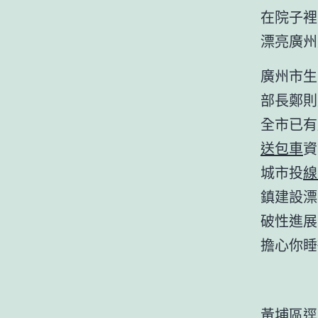
在院子裡
漂亮廣州
廣州市生
部長鄭則
全市已有
送包車
資
城市投
線
鎮建設漂
破性進展
擔心你睡
黃埔區逕