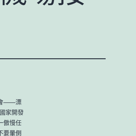
會——漂
國家開發
一傲慢任
不要暈倒