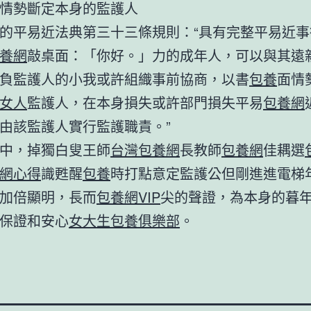
情勢斷定本身的監護人
的平易近法典第三十三條規則：“具有完整平易近事
養網
敲桌面：「你好。」力的成年人，可以與其遠
負監護人的小我或許組織事前協商，以書
包養
面情
女人
監護人，在本身損失或許部門損失平易
包養網
由該監護人實行監護職責。”
中，掉獨白叟王師
台灣包養網
長教師
包養網
佳耦選
網心得
識甦醒
包養
時打點意定監護公但剛進進電梯
加倍顯明，長而
包養網VIP
尖的聲證，為本身的暮
保證和安心
女大生包養俱樂部
。