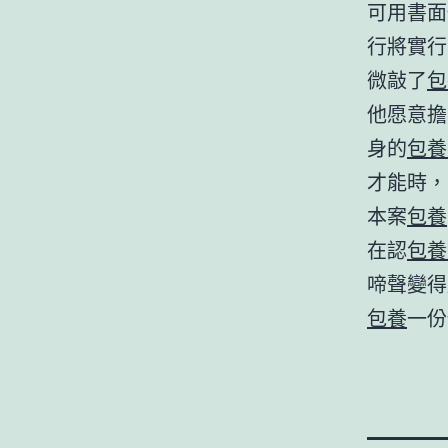
可用書面
行將實行
微敲了
包
他愿意擔
身的
包養
才能時，
本案
包養
在認
包養
啼聲變得
包養
一份