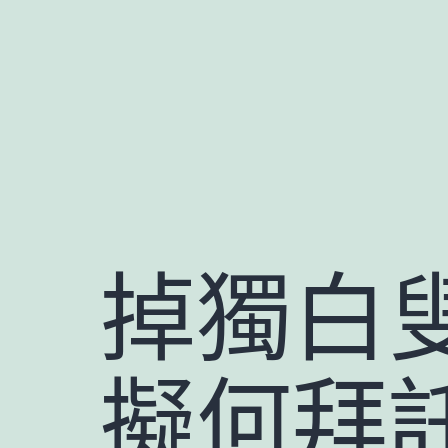
跳
至
主
要
內
容
掉獨白
擬何拜