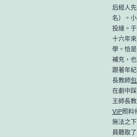
后經人先
名）。小
投緣。于
十六年來
學。恰是
補充，也
跟著年紀
長教師
包
在劇中踩
王師長教
VIP
照料
無法之下
員聽取了