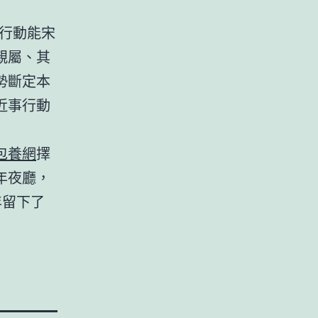
行動能宋
親屬、其
勢斷定本
近事行動
包養網
擇
年夜廳，
年留下了