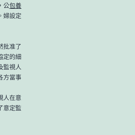
，公
包養
。婦設定
然批准了
協定的細
及監視人
各方當事
視人在意
了意定監