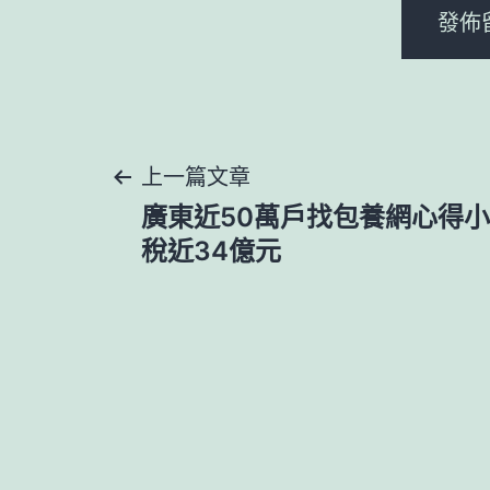
文
上一篇文章
廣東近50萬戶找包養網心得
章
稅近34億元
導
覽