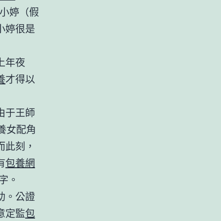
小婷（假
小婷很是
上年夜
養
才得以
由于王師
養女配角
而此刻，
有
包養網
字。
助。公證
意定監
包