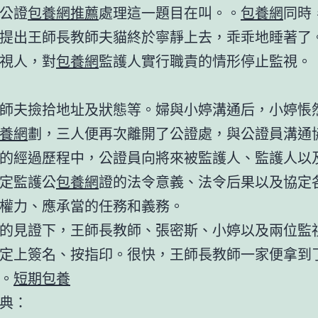
公證
包養網推薦
處理這一題目在叫。。
包養網
同時
提出王師長教師夫貓終於寧靜上去，乖乖地睡著了
視人，對
包養網
監護人實行職責的情形停止監視。
師夫撿拾地址及狀態等。婦與小婷溝通后，小婷悵
養網
劃，三人便再次離開了公證處，與公證員溝通
的經過歷程中，公證員向將來被監護人、監護人以
定監護公
包養網
證的法令意義、法令后果以及協定
權力、應承當的任務和義務。
的見證下，王師長教師、張密斯、小婷以及兩位監
定上簽名、按指印。很快，王師長教師一家便拿到
。
短期包養
典：