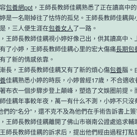
容
包養網ppt
，王師長教師佳耦熟悉了正在讀高中的
婷是一名剛掉往了怙恃的孤兒。王師長教師佳耦與
是，三人便生涯在
包養女人
了一路。
，王師長教師佳耦視小婷好像己出，供其讀高中、
有了小婷，王師長教師佳耦心里的宏大傷痛
長期包
有了新的情感依靠。
漸長，王師長教師佳耦又有了新的煩心傷
包養
腦。
養
佳耦熟悉小婷的時辰，小婷曾經17歲，不合適收
著布衣一個步驟步登上顛峰，塑造了文娛圈前提。
師佳耦年事較年夜，萬一有什么不測，小婷不只沒
他們的“名分”，還不克不及為他們在手術告訴書上簽
，王師長教師佳耦離開了佛山市嶺南公證處追求輔
王師長教師佳耦的訴求后，提出他們經由過程打點