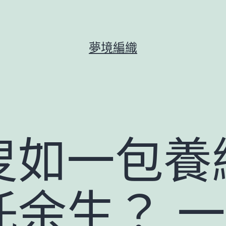
夢境編織
叟如一包養
託余生？ 