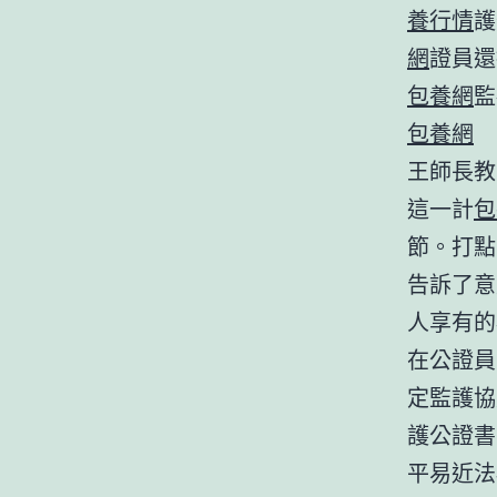
養行情
護
網
證員還
包養網
監
包養網
王師長教
這一計
包
節。打點
告訴了意
人享有的
在公證員
定監護協
護公證書
平易近法