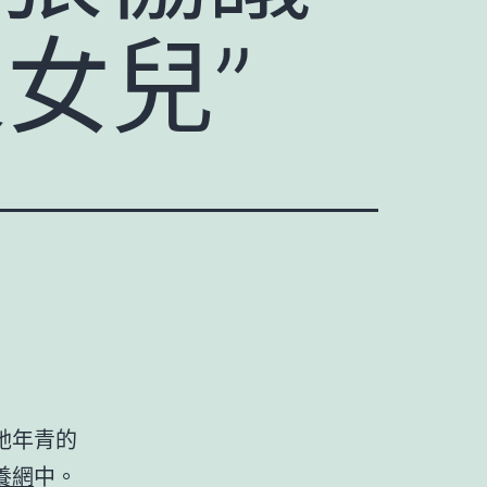
女兒”
她年青的
養網
中。