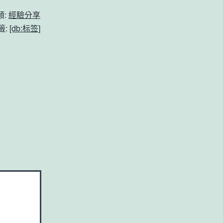
類:
經驗分享
籤:
[db:标签]