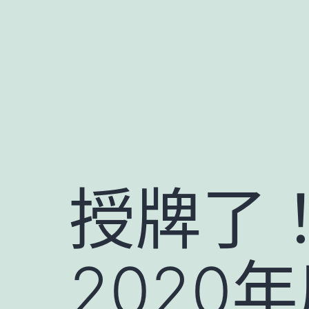
跳
至
主
要
內
容
授牌了
2020