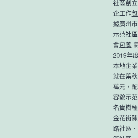
社區創立
企工作
包
據廣州市
示范社區
會
包養
氣
2019
本地企業
就在葉秋
萬元，配
容貌示范
名貴樹種
金花街陳
路社區、