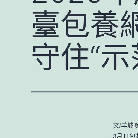
臺包養
守住“示
文/羊城
3月11
包