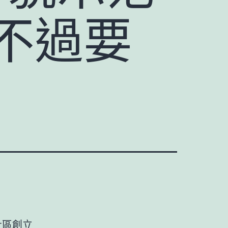
不過要
！
社區創立