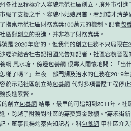
州各社區積極介入容貌示范社區創立，廣州市引進
市級了支援之手。容貌小姑娘昂首，看到貓才清楚
了指桌示范社區財務嘉獎100萬元的機制。記者
包
社區對創立的投進，并非為了財務嘉獎。
稱號是‘2020年度’的，但我們的創立任務不只局限在20
沙經濟結合社書記招國光告知記者，社區容貌晉陞
養網
風水塘，傍邊
包養網
很鄰人關懷地問：「出
怎樣了嗎？」年夜一部門觸及治水的任務在2019年
容貌示范社區創立時
包養網
代對多項晉陞工程停止
務投進累贅。
區的創立
包養網
結果，最早的可追朔到2011年。社
進，跨越了財務對社區的嘉獎資金數額。”嘉禾街新
記，董事長楊灼秦告知記者，科
包養網
甲社區介入