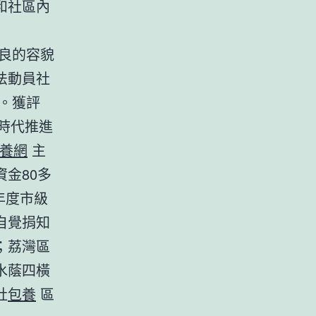
和社區內
良的容貌
法動員社
。獲評
時代推進
養網
主
金80多
年度市級
自覺捐知
；荔灣區
水蔭四橫
社
包養
區