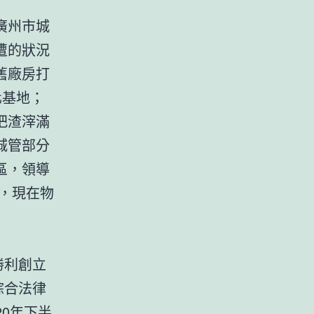
廣州市城
遭的狀況
舊廠房打
基地；
把渣滓滿
城管部分
區，領導
，現在物
勝利創立
綜合法律
20年下半