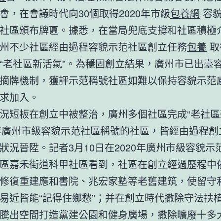
會，在會議時代向30個取得2020年市級
包養網
容貌
社區頒布牌匾。據悉，在當局兜底支撐和社區積極
州不少社區經由過程容貌示范社區創立任務
包養
取
“老社區新活氣”。為穩固創立結果，廣州市已出臺
摘牌機制，獲評示范稱號社區如難以保持容貌示范
求加入。
況短板在創立中被整治，廣州多個社區完成“老社區
0年廣州市級容貌示范社區稱號的社區，皆經由過程創
狀況晉陞。記者3月10日在2020年廣州市級容貌示
區嘉禾街道科甲社區看到，社區在創立經過歷程中
修復重建應和書院、兆宏家塾等老舊建筑，使留守
易近皆能“記得住鄉愁”；并在創立時代撤除守法扶植3
騰出空間打造黨建公園和健身廣場，撤除曠廢十多