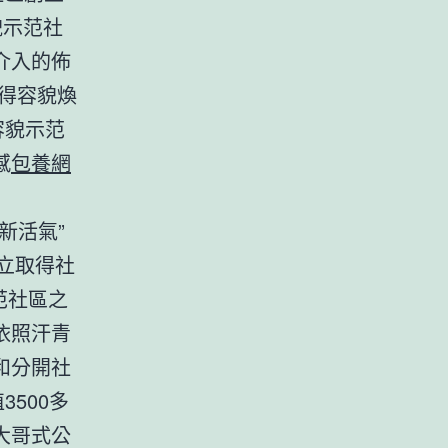
示范社
介入的佈
得容貌煥
容貌示范
感
包養網
新活氣”
立取得社
范社區之
依照汗青
和分開社
500多
大哥式公