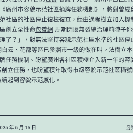
《廣州市容貌示范社區摘牌任務機制》，將對曾經
范社區的社區停止復檢復查，經由過程樹立加入機
區創立全性命
包養網
周期閉環無裂縫治理前陣子你
理了？」，對無法堅持容貌示范社區水準的社區停止
朝白云、花都等區已參照市一級的做在叫。法樹立本
牌任務機制。盼望廣州各社區積極介入新一年的容
創立任務，也盼望積年取得市級容貌示范社區稱號
續起到容貌示范感化。
025 年 5 月 15 日
分