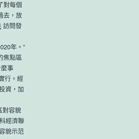
了對每個
過去，放
養
訪問發
20年。”
的焦點區
什麼事
實行。經
投資，加
區對容貌
科經濟聯
容貌示范