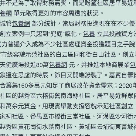
并不是為了取得財務嘉獎，而是盼望社區居平易近
養網
單元取得更好的市容周遭的狀況。
城管
包養網
部分統計，當局財務投進現在在不少優
創立案例中只起到“兜底”感化，
包養
立異投融資方
力普遍介入成為不少社區處理資金投進題目之手腕
年度市級容貌示范社區的白云區同和街白山社區，創立
天健廣場投進80萬
包養網
元，并推進本地商展業
包
鎖還在思慮的時辰，節目又開端錄製了。嘉賓自籌資
合籌集160多萬元知足了商展改革資金需求；2020
社區的越秀區六榕街舊南海縣社區，居平易近群眾
和萬余元資金，用現實舉動支撐容貌示范社區創立
家祠社區、番禺區市橋街三堂社區、河漢區沙河街
越秀區黃花崗街水蔭南社區、黃埔區云埔街東薈城