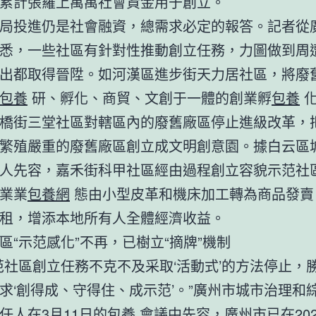
累計張羅上萬萬社會資金用于創立。
局投進仍是社會融資，總需求必定的報答。記者從
悉，一些社區有針對性推動創立任務，力圖做到周
出都取得晉陞。如河漢區進步街天力居社區，將廢
包養
研、孵化、商貿、文創于一體的創業孵
包養
化
橋街三堂社區對轄區內的廢舊廠區停止進級改革，
繁殖嚴重的廢舊廠區創立成文明創意園。據白云區
人先容，嘉禾街科甲社區經由過程創立容貌示范社
業業
包養網
態由小型皮革和機床加工轉為商品發賣
租，增添本地所有人全體經濟收益。
區“示范感化”不再，已樹立“摘牌”機制
范社區創立任務不克不及采取‘活動式’的方法停止，
求‘創得成、守得住、成示范’。”廣州市城市治理和
任人在3月11日的
包養
會議中先容，廣州市已在20