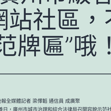
網站社區，
范牌匾”哦
晚報全媒體記者 梁懌韜 通信員 成廣聚
養
日，廣州市城市治理和綜合法律局召開容貌示范