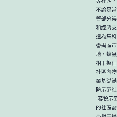
等社區，
不論是當
管部分得
和經濟支
造為集科
番禺區市
地，蚊蟲
相干擔任
社區內物
業基礎滿
防示范社
“容貌示
的社區需
局相干擔