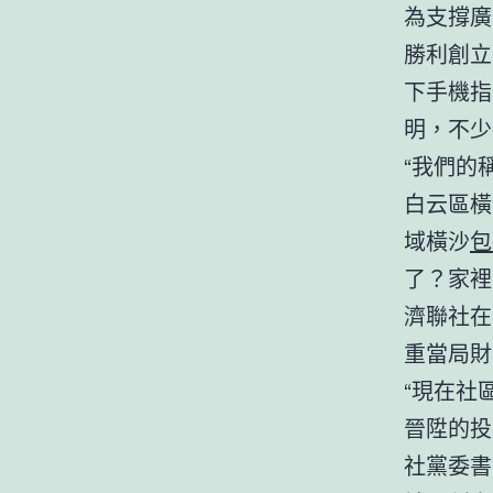
為支撐廣
勝利創立
下手機指
明，不少
“我們的
白云區橫
域橫沙
包
了？家裡
濟聯社在
重當局財
“現在社
晉陞的投
社黨委書