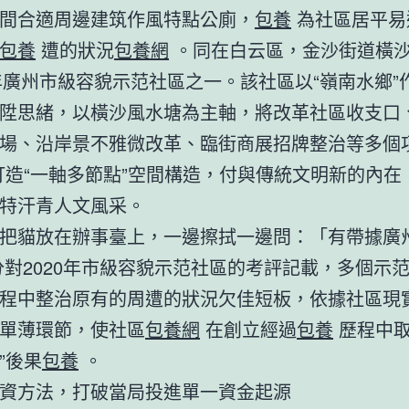
間合適周邊建筑作風特點公廁，
包養
為社區居平易
包養
遭的狀況
包養網
。同在白云區，金沙街道橫
0年廣州市級容貌示范社區之一。該社區以“嶺南水鄉”
陞思緒，以橫沙風水塘為主軸，將改革社區收支口
場、沿岸景不雅微改革、臨街商展招牌整治等多個項
打造“一軸多節點”空間構造，付與傳統文明新的內在
特汗青人文風采。
把貓放在辦事臺上，一邊擦拭一邊問：「有帶據廣
對2020年市級容貌示范社區的考評記載，多個示
程中整治原有的周遭的狀況欠佳短板，依據社區現
單薄環節，使社區
包養網
在創立經過
包養
歷程中取
”後果
包養
。
資方法，打破當局投進單一資金起源