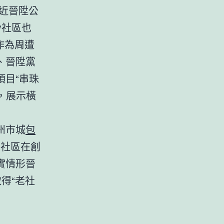
近晉陞公
沙社區也
作為周遭
、晉陞黨
目“串珠
，展示橫
州市城
包
范社區在創
實情形晉
得“老社