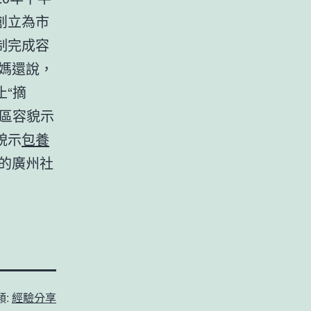
創立為市
制完成容
媽還說，
“摘
區容貌示
貌示
包養
的廣州社
類:
經驗分享