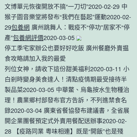
文博單元恢復開放不搞“一刀切”2020-02-29 中
猴子園音樂堂將發布“我們在藝起”運動2020-02-
29
包養網
廣州跳舞人：戰疫不“停功”居家不“停
產”
包養網評價
2020-03-05
停工季宅家辦公也要好好吃飯 廣州餐廳外賣揾
食攻略請加入我的最愛
列位女神，請收下這份甜美福利2020-03-11 小
白剎時變身美食達人！清點疫情期最受接待半
製品菜2020-03-05 中華鱉、烏龜按水生物種治
理！農業鄉村部發布官方告訴，不列進禁食名
錄2020-03-04 廣東省餐協發布建議書，全省展
開企業團餐預定式外賣用餐配送辦事2020-02-
28 【疫路同業 粵味相連】既是“開飯”也是殘