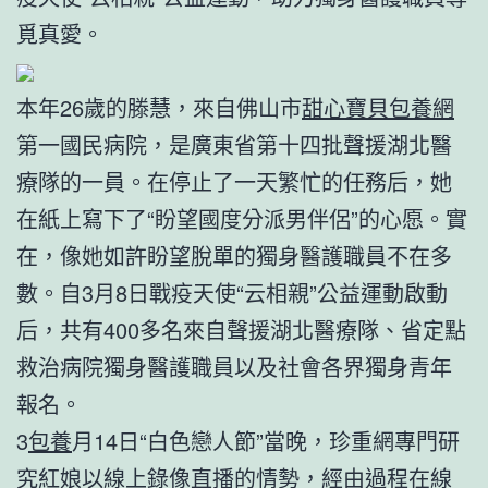
覓真愛。
本年26歲的滕慧，來自佛山市
甜心寶貝包養網
第一國民病院，是廣東省第十四批聲援湖北醫
療隊的一員。在停止了一天繁忙的任務后，她
在紙上寫下了“盼望國度分派男伴侶”的心愿。實
在，像她如許盼望脫單的獨身醫護職員不在多
數。自3月8日戰疫天使“云相親”公益運動啟動
后，共有400多名來自聲援湖北醫療隊、省定點
救治病院獨身醫護職員以及社會各界獨身青年
報名。
3
包養
月14日“白色戀人節”當晚，珍重網專門研
究紅娘以線上錄像直播的情勢，經由過程在線