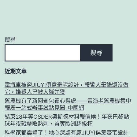
搜尋
搜尋
近期文章
電瓶車被盜JIUYI俱意豪宅設計，報警人筆錄還沒做
完，嫌疑人已被人贓并獲
舊農機有了新回查包養心得處——青海老舊農機集中
報廢一站式辦事試點見聞_中國網
結束28年等OSDER奧斯德材料報價候！年夜巴黎點
球年夜戰擊敗熱刺，首奪歐洲超級杯
科學家都震驚了！地心深處有龐JIUYI俱意豪宅設計