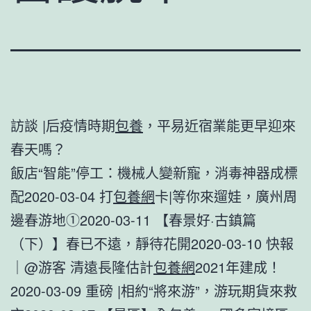
訪談 |后疫情時期
包養
，平易近宿業能更早迎來
春天嗎？
飯店“智能”停工：機械人變新寵，消毒神器成標
配2020-03-04 打
包養網
卡|等你來遛娃，廣州周
邊春游地①2020-03-11 【春景好·古鎮篇
（下）】春已不遠，靜待花開2020-03-10 快報
｜@游客 清遠長隆估計
包養網
2021年建成！
2020-03-09 重磅 |相約“將來游”，游玩期貨來救