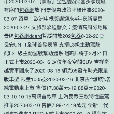
市2020-03-07 【景區】全
包養app
國多家境區
有序開
包養網
放 門票優惠政策陸續出臺2020-
03-07 留意：歐洲申根簽證迎來4年夜新變更
2020-02-27 文旅部緊迫發文：疫情高風險地域
景區
包養網dcard
暫緩開放202
包養
0-02-26
​長安UNI-T全球首發表態 支撐L3級主動駕駛
​配L2+級主動駕駛幫助體系 哪吒U將于3月21日
正式上市2020-03-16 定位年夜空間SUV 吉祥豪
越實車圖來了2020-03-16 領克05發布時光限量
版車型 限量1005臺2020-03-16 北京古代菲斯塔
純電動車上市 售價17.38萬元-19.88萬元2020-
03-10 ​10-15萬購首款車 上汽民眾三款特性座駕
推舉2020-03-10 ​售價7.99-14.19萬元 全新一代
瑞虎7/瑞虎7 PRO正式上市2020-03-10 瑪莎拉