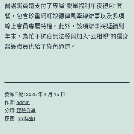
醫護職員還支付了專屬“脫單福利年夜禮包”套
餐，包含珍重網紅娘德律風牽線辦事以及多項
線上會員專屬特權。此外，該項辦事將延續到
年末，為忙于抗疫無法餐與加入“云相親”的獨身
醫護職員供給了綠色通道。
發佈日期:
2025 年 4 月 15 日
作者:
admin
分類:
經驗分享
標籤:
[db:标签]