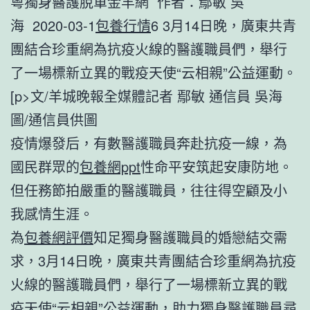
粵獨身醫護脫單金羊網 作者：鄢敏 吳
海 2020-03-1
包養行情
6 3月14日晚，廣東共青
團結合珍重網為抗疫火線的醫護職員們，舉行
了一場標新立異的戰疫天使“云相親”公益運動。
[p>文/羊城晚報全媒體記者 鄢敏 通信員 吳海
圖/通信員供圖
疫情爆發后，有數醫護職員奔赴抗疫一線，為
國民群眾的
包養網ppt
性命平安筑起安康防地。
但任務節拍嚴重的醫護職員，往往得空顧及小
我感情生涯。
為
包養網評價
知足獨身醫護職員的婚戀結交需
求，3月14日晚，廣東共青團結合珍重網為抗疫
火線的醫護職員們，舉行了一場標新立異的戰
疫天使“云相親”公益運動，助力獨身醫護職員尋