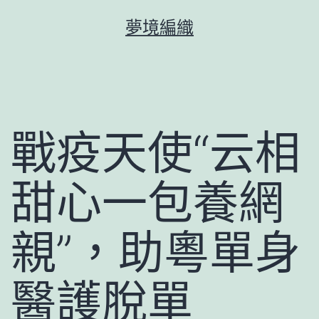
跳
夢境編織
至
主
要
內
容
戰疫天使“云相
甜心一包養網
親”，助粵單身
醫護脫單