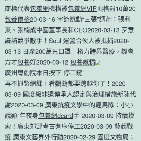
商標代表
包養網
機構被
包養網VIP
頂格罰10萬20
包養價格
20-03-16 字節跳動“三張”調劑：張利
東、張楠成中國董事長和CEO2020-03-13 歹意
讒諂競爭敵手！Soul 運營合伙人被批捕2020-
03-13 日產200萬只口罩！格力跨界醫療，機會
方才
包養
好2020-03-12
包養感情
廣州粵劇院本日按下“停工鍵”
再不抓緊網課，看鸚鵡都要跨越你了！2020-
03-09 國度級非遺傳承人認定與治理措施新陳代
謝2020-03-09 廣東抗疫文學中的輕馬隊：小小
說顯“年夜身
包養網dcard
手”2020-03-09 持續摸
索！廣東郊野考古有序停工2020-03-09 藝起戰
疫 廣東文藝界外行動2020-02-29 國度文物局：