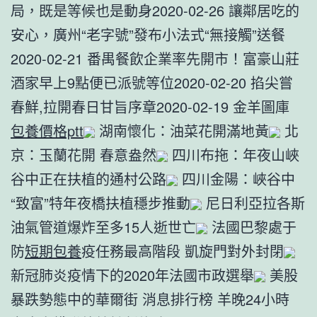
局，既是等候也是動身2020-02-26 讓鄰居吃的
安心，廣州“老字號”發布小法式“無接觸”送餐
2020-02-21 番禺餐飲企業率先開市！富豪山莊
酒家早上9點便已派號等位2020-02-20 掐尖嘗
春鮮,拉開春日甘旨序章2020-02-19 金羊圖庫
包養價格ptt
湖南懷化：油菜花開滿地黃
北
京：玉蘭花開 春意盎然
四川布拖：年夜山峽
谷中正在扶植的通村公路
四川金陽：峽谷中
“致富”特年夜橋扶植穩步推動
尼日利亞拉各斯
油氣管道爆炸至多15人逝世亡
法國巴黎處于
防
短期包養
疫任務最高階段 凱旋門對外封閉
新冠肺炎疫情下的2020年法國市政選舉
美股
暴跌勢態中的華爾街 消息排行榜 羊晚24小時