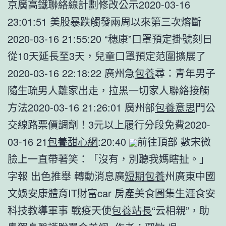
京廣高鐵聯絡線計劃修改公示2020-03-16
23:01:51 美股暴跌觸發兩周以來第三次熔斷
2020-03-16 21:55:20 “穗康”口罩預定掛號刻日
從10天延長至3天，兒童口罩預定范圍擴展了
2020-03-16 22:18:22 廣州急
包養
尋：青年男子
隨生疏男人離家出走，拉黑一切家人聯絡接觸
方法2020-03-16 21:26:01 廣州部
包養意思
門公
交線路票價調劑！3元以上履行分段免費2020-
03-16 21
包養甜心網
:20:40
前往頂部 數宋微
臉上一直帶著笑：「沒有，別聽我媽瞎扯。」
字報 出色推舉 轉動消息廣
短期包養
州廣東中國
文娛安康體育IT財富car 房產美食圖集生涯食安
科技教導軍事 戰疫天使
包養站長
“云相親”，助