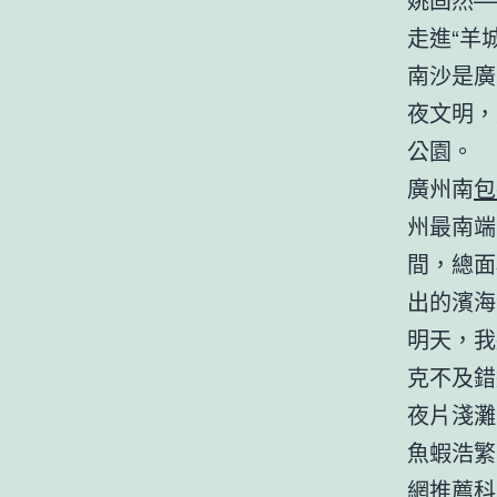
走進“羊
南沙是廣
夜文明，
公園。
廣州南
包
州最南端
間，總面
出的濱海
明天，我
克不及錯
夜片淺灘
魚蝦浩繁
網推薦
科