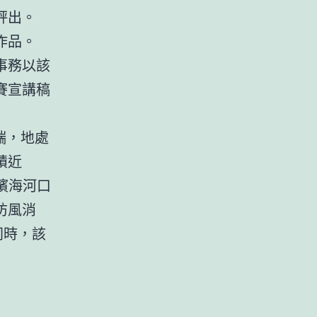
評出。
作品。
事務以該
賽宣講稿
端，地處
積近
濱海河口
防風消
同時，該