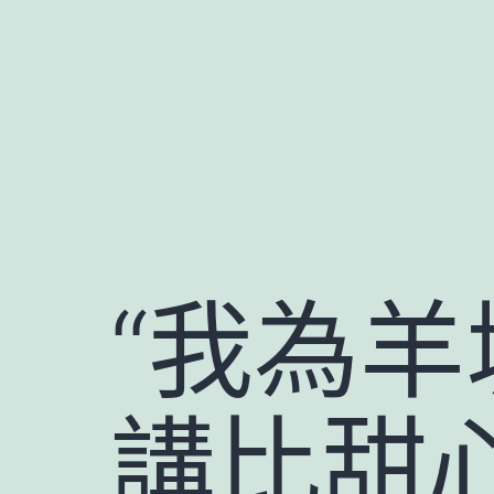
跳
至
主
要
內
容
“我為羊
講比甜