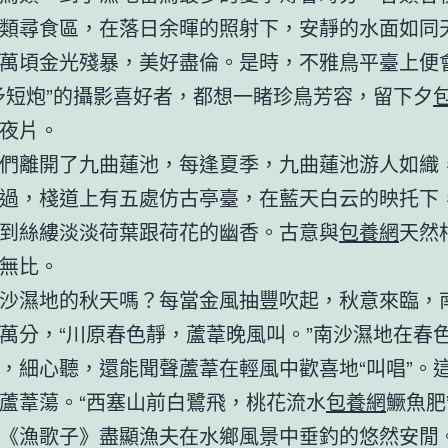
類尋食區，在落日余暉的照射下，安靜的水面如同
萬頃金光殘暴，美好盡倫。是時，不雅鳥平臺上便
矛短炮”的攝影喜好者，都想一睹珍鳥芳容，留下夕
夜片。
們離開了九曲蓮池，每逢夏季，九曲蓮池游人如織
過，棧道上有五處仿古亭臺，在藍天白云的映托下
到絲縷淡淡荷葉跟荷花的幽香。古意與
包養網
天然
無比。
沙濕地的秋天嗎？每當金風抽豐吹起，秋意來臨，
萬分，“川原春色靜，蘆葦晚風叫。”南沙濕地在春
，細心聽，還能聞聲蘆葦在輕風中歡喜地“叫唱”。
蘆葦蕩。“西塞山前白鷺飛，桃花流水
包養網
鱖魚肥
《漁歌子》盡顯漁夫在水鄉風景中垂釣的悠然安閒