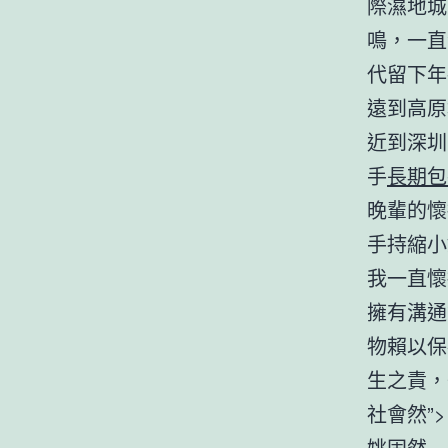
際濕地城
鳴，一直
代留下年
遠到高原
近到深圳
手
長期包
晚輩的懷
手持縮小
我一直懷
擁有溝通
物賴以保
生之責，
社會然”>
姚固然—