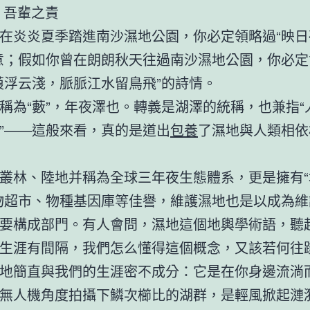
 吾輩之責
在炎炎夏季踏進南沙濕地公園，你必定領略過“映日
意；假如你曾在朗朗秋天往過南沙濕地公園，你必定
葭浮云淺，脈脈江水留鳥飛”的詩情。
稱為“藪”，年夜澤也。轉義是湖澤的統稱，也兼指“
”——這般來看，真的是道出
包養
了濕地與人類相依
叢林、陸地并稱為全球三年夜生態體系，更是擁有“
物超市、物種基因庫等佳譽，維護濕地也是以成為維
要構成部門。有人會問，濕地這個地輿學術語，聽
生涯有間隔，我們怎么懂得這個概念，又該若何往
地簡直與我們的生涯密不成分：它是在你身邊流淌
無人機角度拍攝下鱗次櫛比的湖群，是輕風掀起漣