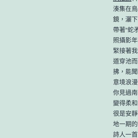
湊集在鳥
鏡，灑下
帶著“蛇
照攝影年
緊接著我
道穿池而
拂，能聞
意境浪漫
你見過南
變得柔和
很是安靜
地一期的
詩人一首