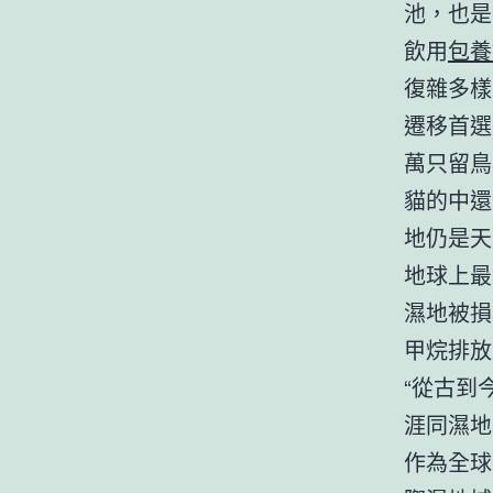
池，也是
飲用
包養
復雜多樣
遷移首選
萬只留鳥
貓的中還
地仍是天
地球上最
濕地被損
甲烷排放
“從古到
涯同濕地
作為全球