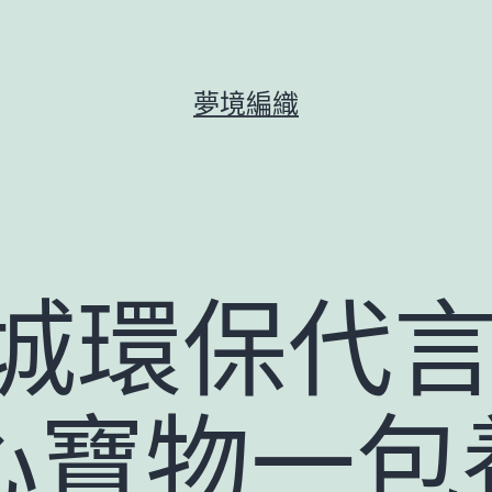
夢境編織
城環保代言
心寶物一包