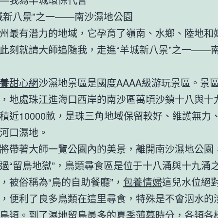
城新八景”之一——南沙濕地公園
州最有潛力的地域，它孕育了嶺南、水鄉、陸地和
此刻就請大師追隨我，走進“羊城新八景”之一——
養甜心網
沙濕地景區是國度AAAA級游玩景區。景
，地處珠江進海口西岸的南沙區萬頃沙鎮十八與十
積近10000畝，是珠三角地域保留較好、維護無力
河口濕地。
將帶著大師一覽公園內的美景，離開南沙濕地公園
過“留鳥地獄”，鳥類尋食區是位于十八涌與十九涌
，被俗稱為“鳥的自助餐廳”，
包養情婦
這兒水位絕
，便利了良多鳥類在這里尋食，特殊是不會泅水的
鳥類。到了濕地留鳥最多的夏季薄暮時分，各類各