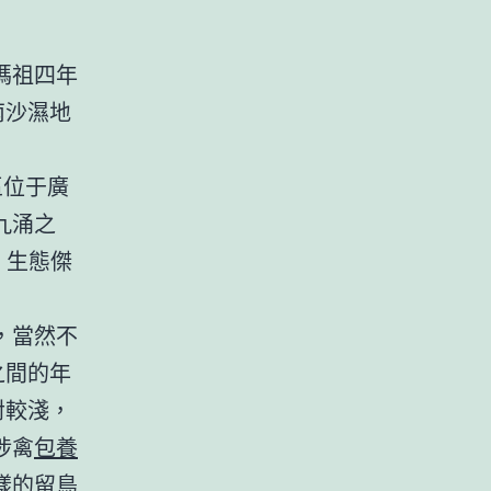
媽祖四年
南沙濕地
區位于廣
九涌之
、生態傑
，當然不
之間的年
對較淺，
涉禽
包養
樣的留鳥