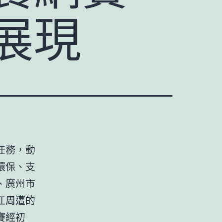
展現
任務，動
環保、支
、廣州市
江周遭的
賽經初