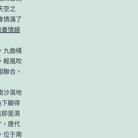
天空之
會擠滿了
包養情婦
，九曲棧
，輕風吹
相聯合，
南沙濕地
色下顯得
這即是濕
”，唐代
。位于南