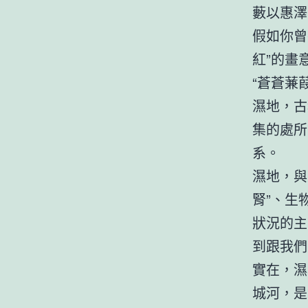
藪以惠澤
假如你曾
紅”的畫
“蒼蒼蒹
濕地，古
集的處所
系。
濕地，與
腎”、生
狀況的主
到跟我們
實在，濕
城河，是