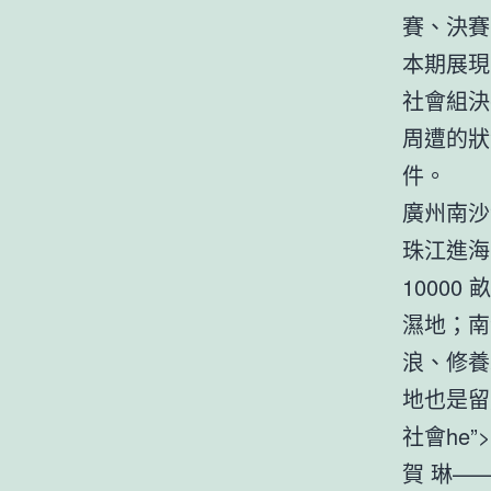
賽、決賽
本期展現
社會組決
周遭的狀
件。
廣州南沙
珠江進海
1000
濕地；南
浪、修養
地也是留
社會he”>
賀 琳—