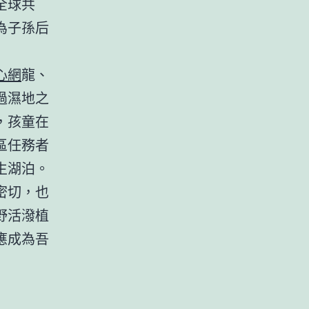
全球共
為子孫后
心網
龍、
過濕地之
，孩童在
區任務者
生湖泊。
密切，也
野活潑植
應成為吾