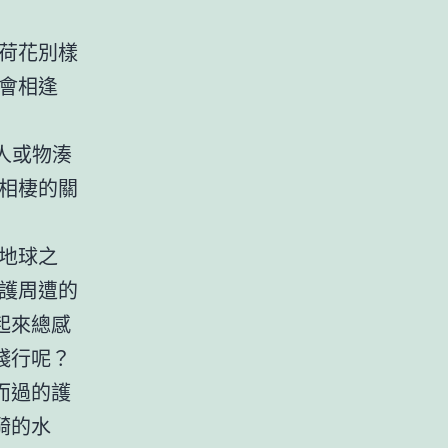
荷花別樣
會相逢
人或物湊
相棲的關
地球之
護周遭的
起來總感
踐行呢？
而過的護
漪的水