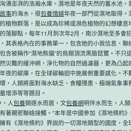
洶湧澎湃的浩瀚水庫。濕地是年夜天然的蓄水池，
故事
的海水，很
包養情婦
年夜一部門從濕地取得。
的植物群落，是以成為珍稀或瀕危植物的幻想棲息
的落腳點。每年11月到次年2月，南沙濕地至多會
，其表格內在的事務單一，包含她的小我信息、聯
包含被稱作“濕地熊貓”的鳥類頂流黑臉琵鷺。不只
然災難的緩沖網，淨化物的自然過濾器，更為凸起
年夜的碳庫，在全球碳輪迴中施展側重要感化。不
壞，人類將面對海水缺乏、食糧隱患、極端氣象事
量增添等等題目。
今，人
包養
類逐水而居，文
包養網
明伴水而生，人類
有著親密聯絡接觸。”本年是中國參加《濕地條約》
擁有《濕地條約》界說的一切濕地類型的國度，全