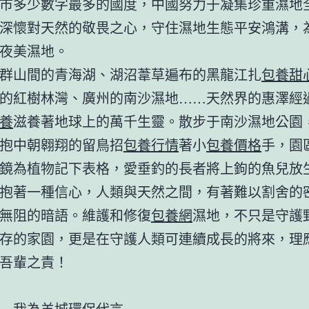
市多少數字最多的國度，中國努力于凝集珍重濕地
深懷對天然的敬畏之心，守住濕地生態平安鴻溝，
夜美濕地。
群山間的青海湖、湖沼葦草遍布的黑龍江扎
包養甜
的紅樹林灣、廣州的南沙濕地……天然界的惠澤經
養
滋養著地球上的萬千生靈。散步于南沙濕地公園
抱中朝翱翔的留鳥招
包養行情
著小
包養價格
手，園
鏡為植物記下表格，愛垂釣的長者將上鉤的魚兒放
抱著一種信心，人類與天然之間，有著難以割舍的
無阻的暗語。維護和修復
包養網
濕地，不只是守護
存的家園，更是在守護人類可連續成長的將來，理
吾輩之責！
—我為羊城環保代言