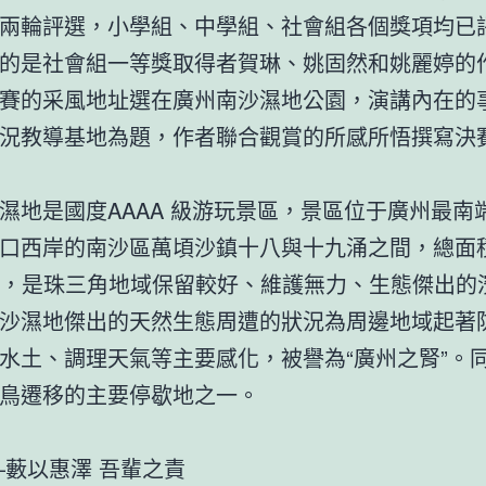
兩輪評選，小學組、中學組、社會組各個獎項均已
的是社會組一等獎取得者賀琳、姚固然和姚麗婷的
賽的采風地址選在廣州南沙濕地公園，演講內在的
況教導基地為題，作者聯合觀賞的所感所悟撰寫決
濕地是國度AAAA 級游玩景區，景區位于廣州最南
口西岸的南沙區萬頃沙鎮十八與十九涌之間，總面
0 畝，是珠三角地域保留較好、維護無力、生態傑出的
沙濕地傑出的天然生態周遭的狀況為周邊地域起著
水土、調理天氣等主要感化，被譽為“廣州之腎”。
鳥遷移的主要停歇地之一。
—藪以惠澤 吾輩之責