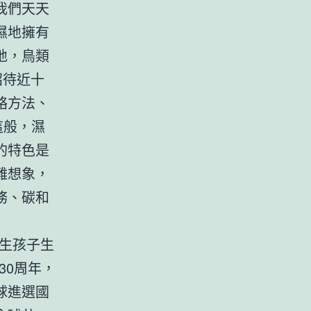
我們天天
濕地擁有
地，鳥類
招待近十
絡方法、
這般，濕
的特色是
難想象，
務、碳和
生孩子生
30周年，
球進選國