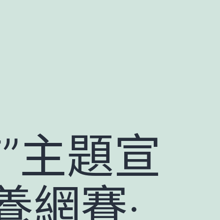
”主題宣
養網賽·