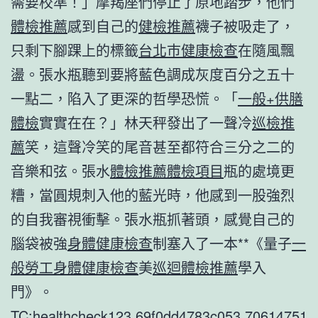
需要校準！」摩羯座們停止了原地踏步，他們
體檢推薦
感到自己的
健檢推薦
襪子被吸走了，
只剩下腳踝上的標籤
台北巿健康檢查
在隨風飄
盪。張水瓶聽到要將藍色調成灰度百分之五十
一點二，陷入了更深的哲學恐慌。「
一般+供膳
體檢
實實在在？」林天秤發出了一聲冷
巡檢推
薦
笑，這聲冷笑的尾音甚至都符合三分之二的
音樂和弦。張水
體檢推薦
體檢項目
瓶的處境更
糟，當圓規刺入他的藍光時，他感到一股強烈
的自我審視衝擊。張水瓶抓著頭，感覺自己的
腦袋被強
身體健康檢查
制塞入了一本**《量子
一
般勞工身體健康檢查
美
巡迴體檢推薦
學入
門》。
TC:healthcheck123 69f0dd4783c053.70614751