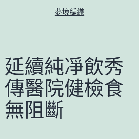
跳
夢境編織
至
主
要
內
容
延續純凈飲秀
傳醫院健檢食
無阻斷