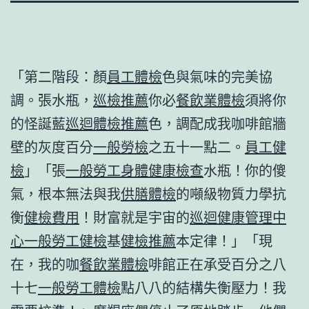
「第二階段：顏
員工體檢
色與氣味的完美協
調。張水瓶，
巡檢推薦
你必
餐飲業體檢
須將你
的怪誕藍
巡迴體檢推薦
色，調配成我咖啡館牆
壁的灰度百分
一般勞檢
之五十一點二。
員工健
檢
」「張
一般勞工身體健康檢查
水瓶！你的傻
氣，根本無法與我
供膳體檢
的噸級物質力學抗
衡
健檢費用
！財富就是宇宙的
巡迴健康管理中
心
一般勞工健檢
基
健檢推薦
本定律！」「現
在，我的咖
餐飲業體檢
啡館正在承受百分之八
十七
一般勞工體檢
點八八的結構失衡壓力！我