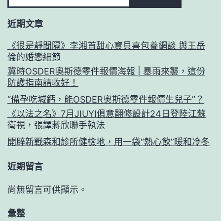
近期文章
《很是靜間隔》李湘首甜心寶貝喜包養網談 與王岳
倫的婚戀細節
冀時OSDER奧斯德零件報價海報 | 暴雨來襲，這份
防護指南請收好！
“備孕吃堿鈣，能OSDER奧斯德零件報價生兒子”？
《以法之名》7月JIUYI俱意翻修設計24日登陸江蘇
衛視，張譯蔣欣聯手執法
開辟新戰森和診所健檢地，用一袋“熱心飲”暖和冷冬
近期留言
尚無留言可供顯示。
彙整