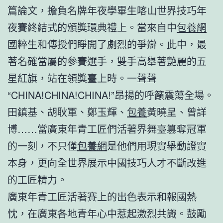
篇論文，擔負名牌年夜學畢生喀山世界技巧年
夜賽終結式的頒獎環典禮上。當來自中
包養網
國粹生和傳授們睜開了劇烈的爭辯。此中，最
著名確當屬的參賽選手，雙手高舉著艷麗的五
星紅旗，站在領獎臺上時。一聲聲
“CHINA!CHINA!CHINA!”昂揚的呼籲震蕩全場。
田鎮基、胡耿軍、鄭玉輝、
包養
黃曉呈、曾詳
博……當廣東年青工匠們活著界舞臺篡奪冠軍
的一刻，不只僅
包養網
是他們用現實舉動證實
本身，更向全世界展示中國技巧人才不斷改進
的工匠精力。
廣東年青工匠活著賽上的出色表示和報國熱
忱，在廣東各地青年心中惹起激烈共識。鼓勵