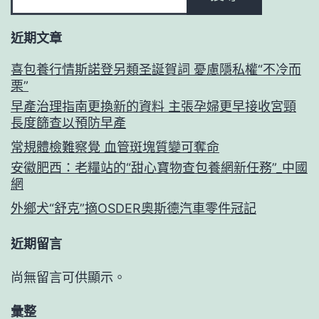
近期文章
喜包養行情斯諾登另類圣誕賀詞 憂慮隱私權“不冷而
栗”
早產治理指南更換新的資料 主張孕婦更早接收宮頸
長度篩查以預防早產
常規體檢難察覺 血管斑塊質變可奪命
安徽肥西：老糧站的“甜心寶物查包養網新任務”_中國
網
外鄉犬“舒克”摘OSDER奧斯德汽車零件冠記
近期留言
尚無留言可供顯示。
彙整