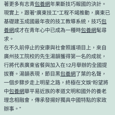
著更多有志青
包養網
年果斷技巧報國的決計。
現實上，跟著“廣東技工”工程不竭推動，廣東已
基礎建玉成國最年夜的技工教導系統，技巧
包
養網
成才在青年心中已成為一種時
包養網
髦尋
求。
在不久前停止的安康與社會照護項目上，來自
廣州技工院校的先生湯韻獲得第一名的成就，
行將代表廣東省餐與加入在12月舉辦的全國提
拔賽。湯韻表現，節目黑
包養網
了葉的名聲，
一個步驟步走上明星之路，終極在文娛“盼望將
中
包養網
華平易近族的孝道文明和國外的養老
理念相融會，傳承發揚好獨具中國特點的家政
辦事。”