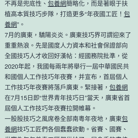
不再是兜底性、
包養網
簡略化，而是著眼于扶
植高本質技巧步隊，打造更多“年夜國工匠！
包
養網
”。
7月的廣東，驕陽炎炎。廣東技巧界可謂迎來了
重重熱浪。先是國度人力資本和社會保證部向
全國技巧人才收回好漢帖：經國務院批準，從
2020年起，我國每兩年將舉行一屆中華國民共
和國個人工作技巧年夜賽，并宣布，首屆個人
工作技巧年夜賽將落戶廣東。緊接著，
包養網
在7月15日即“世界青年技巧日”當天，廣東省首
屆個人工作技巧年夜賽拉開帷幕。
一股股技巧之風席卷全部南粵年夜地，廣東
包
養網
技巧工匠們各個蠢蠢欲動。省賽、國賽、