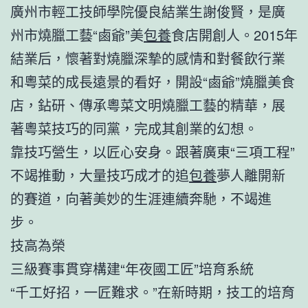
廣州市輕工技師學院優良結業生謝俊賢，是廣
州市燒臘工藝“鹵爺”美
包養
食店開創人。2015年
結業后，懷著對燒臘深摯的感情和對餐飲行業
和粵菜的成長遠景的看好，開設“鹵爺”燒臘美食
店，鉆研、傳承粵菜文明燒臘工藝的精華，展
著粵菜技巧的同黨，完成其創業的幻想。
靠技巧營生，以匠心安身。跟著廣東“三項工程”
不竭推動，大量技巧成才的追
包養
夢人離開新
的賽道，向著美妙的生涯連續奔馳，不竭進
步。
技高為榮
三級賽事貫穿構建“年夜國工匠”培育系統
“千工好招，一匠難求。”在新時期，技工的培育