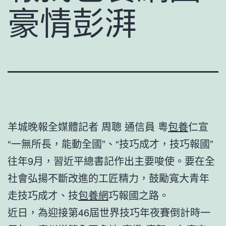
豪情彭湃
羊城晚報全媒體記者 周聰 通信員 粵
包養
仁宣
“一無所長，能動全國”、“技巧成才，技巧報國”
往年9月，習近平總書記作出主要唆使。要在全
社會弘揚不斷改進的工匠精力，鼓勵寬大青年
走技巧成才、技
包養網
巧報國之路。
近日，為迎接第46屆世界技巧年夜賽倒計時一