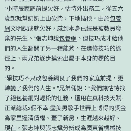
“小時辰家庭前提欠好，怙恃外出務工，從五六
歲起就幫奶奶上山砍柴，下地插秧。由於
包養
網
文明課成就欠好，感到本身已經是被教員廢
棄的先生。”張志坤說
包養網
。但技巧成才給他
們的人生翻開了另一種能夠。在進修技巧的途
徑上，兩兄弟逐步摸索出屬于本身的標的目
的。
“學技巧不只改
包養網
良了我們的家庭前提，更
轉變了我們的人生。”兄弟倆說：“我們讓怙恃找
了絕
包養網
對輕松的任務，還用在真科技天賦·
正派總裁x假不幸·盡美男歌手世賽上博得的獎金
為家里還清債權、蓋了新房，生涯越來越好。
現在，張志坤與張志斌分辨成為廣東省機械技