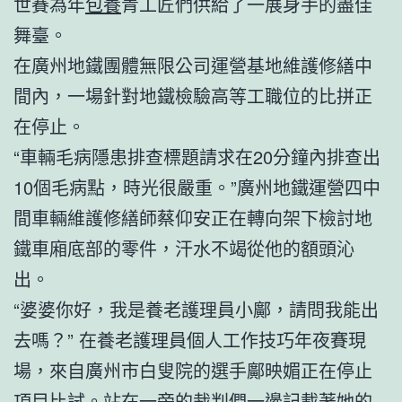
世賽為年
包養
青工匠們供給了一展身手的盡佳
舞臺。
在廣州地鐵團體無限公司運營基地維護修繕中
間內，一場針對地鐵檢驗高等工職位的比拼正
在停止。
“車輛毛病隱患排查標題請求在20分鐘內排查出
10個毛病點，時光很嚴重。”廣州地鐵運營四中
間車輛維護修繕師蔡仰安正在轉向架下檢討地
鐵車廂底部的零件，汗水不竭從他的額頭沁
出。
“婆婆你好，我是養老護理員小鄺，請問我能出
去嗎？” 在養老護理員個人工作技巧年夜賽現
場，來自廣州市白叟院的選手鄺映媚正在停止
項目比試。站在一旁的裁判們一邊記載著她的