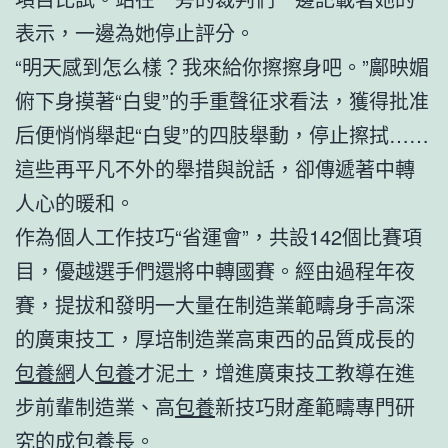
表示，一邊為她停止評分。
“明天感到怎么樣？我來給你擦擦身吧。”鄺映媚
俯下身摸著“白叟”的手重聲征求看法，獲得批准
后便悄悄舉起“白叟”的四肢舉動，停止擦拭……
這些再平凡不外的舉措與說話，卻傳遞著中轉
人心的暖和。
作為個人工作技巧“省運會”，共設142個比賽項
目，優越選手們還將中轉國賽。經由過程年夜
賽，提拔和發明一大量在制造業範疇身手高深
的廣東技工，厚培制造業高東西的品質成長的
包養網
人
包養
才泥土，增進廣東技工教導在進
步前輩制造業、高
包養
新技巧財產範疇專門研
究的成
包養
長。