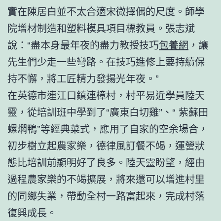
實在陳居白並不太合適宋微擇偶的尺度。師學
院增材制造和塑料模具項目標教員。張志斌
說：“盡本身最年夜的盡力教授技巧
包養網
，讓
先生們少走一些彎路。在技巧進修上要持續保
持不懈，將工匠精力發揚光年夜。”
在英德市連江口鎮連樟村，村平易近學員陸天
靈，從培訓班中學到了“廣東白切雞”、“ 紫蘇田
螺燜鴨”等經典菜式，應用了自家的空余場合，
初步樹立起農家樂，德律風訂餐不竭，運營狀
態比培訓前顯明好了良多。陸天靈盼望，經由
過程農家樂的不竭擴展，將來還可以增進村里
的同鄉失業，帶動全村一路富起來，完成村落
復興成長。