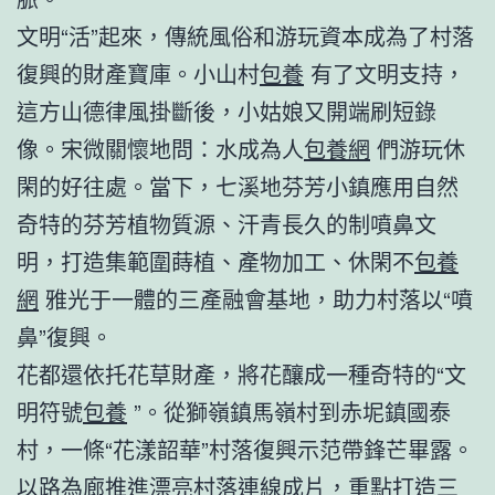
文明“活”起來，傳統風俗和游玩資本成為了村落
復興的財產寶庫。小山村
包養
有了文明支持，
這方山德律風掛斷後，小姑娘又開端刷短錄
像。宋微關懷地問：水成為人
包養網
們游玩休
閑的好往處。當下，七溪地芬芳小鎮應用自然
奇特的芬芳植物質源、汗青長久的制噴鼻文
明，打造集範圍蒔植、產物加工、休閑不
包養
網
雅光于一體的三產融會基地，助力村落以“噴
鼻”復興。
花都還依托花草財產，將花釀成一種奇特的“文
明符號
包養
”。從獅嶺鎮馬嶺村到赤坭鎮國泰
村，一條“花漾韶華”村落復興示范帶鋒芒畢露。
以路為廊推進漂亮村落連線成片，重點打造三