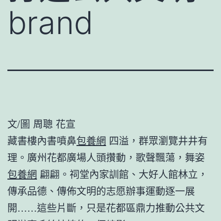
brand
文/圖 周聰 花宣
藏書樓內書噴鼻
包養網
四溢，群眾瀏覽井井有
理。廣州花都廣場人頭攢動，歌聲飄蕩，舞姿
包養網
翩翩。祠堂內家訓館、大好人館林立，
傳承品德、傳佈文明的志愿辦事運動逐一展
開……這些片斷，只是花都區鼎力推動公共文