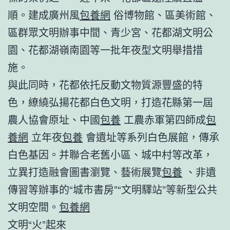
順。建成廣州風
包養網
俗博物館、區美術館、
區群眾文明辦事中間、青少宮、花都湖文明公
園、花都湖嶺南園等一批年夜型文明舉措措
施。
與此同時，花都依托反動文物質源豐盛的特
色，繚繞弘揚花都白色文明，打造花縣第一屆
農人協會原址、中國
包養
工農赤軍第四師成
包
養網
立年夜
包養
會遺址等系列白色展館，傳承
白色基因。并聯合老舊小區、城中村等改革，
立異打造融會圖書瀏覽、藝術展覽
包養
、非遺
傳習等辦事的“城市書房”“文明驛站”等新型公共
文明空間。
包養網
文明“火”起來