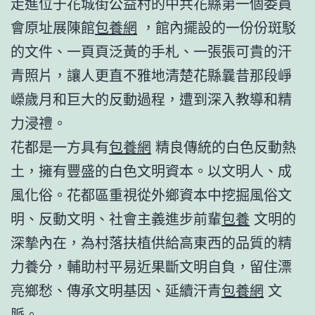
走進位于花城街公益村的中共花縣第一個委員
會原址展陳館
包養網
，館內擺設的一份份斑駁
的文件、一頁頁泛黃的手札、一張張可貴的汗
青照片，讓人更直不雅地清楚花縣曩昔那段崢
嶸歲月和巨大的反動過程，遭到深入教導和精
力浸禮。
花都是一方具有
包養網
精良傳統的白色反動熱
土，擁有豐盛的白色文明資本。以文明人、成
風化俗。花都區重視從外鄉資本中挖掘風俗文
明、反動文明、社會主義進步前輩
包養
文明的
深摯內在，為村落扶植供給高東西的品質的精
力養分，輔助村平易近果斷文明自負，留住漂
亮鄉愁、傳承文明基因、延續汗青
包養網
文
脈。