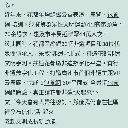
心。
近年來，花都年均組織公益表演、展覽、
包養
網
培訓、競賽等群眾性文明運動7圈嶄露頭角。
70余場次，惠及市平易近群眾44萬人次。
與此同時，花都區繚繞30個非遺項目和38位代
表性傳承人，采取“非遺+”形式，打造花都非遺
文明手刺。扶植花都區非遺數字化平臺，實行
非遺數字化工程，打造廣州市首個非遺主題VR
云展廳，完成“3
包養網
60°平面式”全景沉
包養
網
醉體驗，真正讓花都非遺“火起來”。
文「今天會有人帶往檢討，然後我們會在社區
裡發布信化“活”起來
激起文明成長新動能