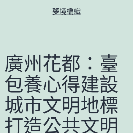
跳
夢境編織
至
主
要
內
容
廣州花都：臺
包養心得建設
城市文明地標
打造公共文明