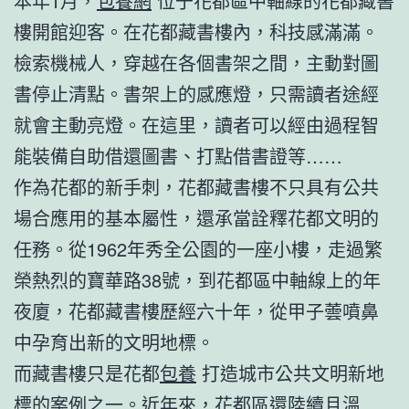
本年1月，
包養網
位于花都區中軸線的花都藏書
樓開館迎客。在花都藏書樓內，科技感滿滿。
檢索機械人，穿越在各個書架之間，主動對圖
書停止清點。書架上的感應燈，只需讀者途經
就會主動亮燈。在這里，讀者可以經由過程智
能裝備自助借還圖書、打點借書證等……
作為花都的新手刺，花都藏書樓不只具有公共
場合應用的基本屬性，還承當詮釋花都文明的
任務。從1962年秀全公園的一座小樓，走過繁
榮熱烈的寶華路38號，到花都區中軸線上的年
夜廈，花都藏書樓歷經六十年，從甲子蕓噴鼻
中孕育出新的文明地標。
而藏書樓只是花都
包養
打造城市公共文明新地
標的案例之一。近年來，花都區還陸續且溫