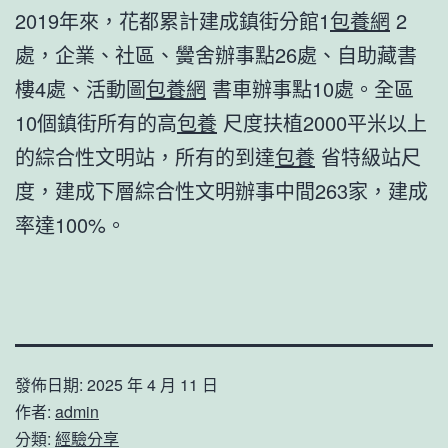
2019年來，花都累計建成鎮街分館1
包養網
2
處，企業、社區、黌舍辦事點26處、自助藏書
樓4處、活動圖
包養網
書車辦事點10處。全區
10個鎮街所有的高
包養
尺度扶植2000平米以上
的綜合性文明站，所有的到達
包養
省特級站尺
度，建成下層綜合性文明辦事中間263家，建成
率達100%。
發佈日期:
2025 年 4 月 11 日
作者:
admin
分類:
經驗分享