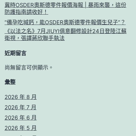
冀時OSDER奧斯德零件報價海報 | 暴雨來襲，這份
防護指南請收好！
“備孕吃堿鈣，能OSDER奧斯德零件報價生兒子”？
《以法之名》7月JIUYI俱意翻修設計24日登陸江蘇
衛視，張譯蔣欣聯手執法
近期留言
尚無留言可供顯示。
彙整
2026 年 8 月
2026 年 7 月
2026 年 6 月
2026 年 5 月