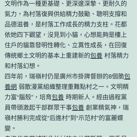
文明作為一種更基礎、更深邃深摯、更耐久的
氣力，為村落復興供給精力鼓勵、聰明支撐和
品德滋養，是村落工作成長的精力支柱。花都
依她四下觀望，沒見到小貓，心想能夠是樓上
住戶的貓靠發明性轉化、立異性成長，在回復
傳統鄉土文明的基本上重建新的
包養
村落精力
和村落幻想。
四年前，瑞嶺村仍是廣州市掛牌督辦的8個脆
包
養網
弱散漫黨組織整理重難點村之一。文明精
力富“腦殼”，培育
包養
時期新人。經由過程黨
員帶頭激起干部群眾干事
包養
創業精氣神，瑞
嶺村勝利完成從“后進村”到“示范村”的富麗蝶
變。