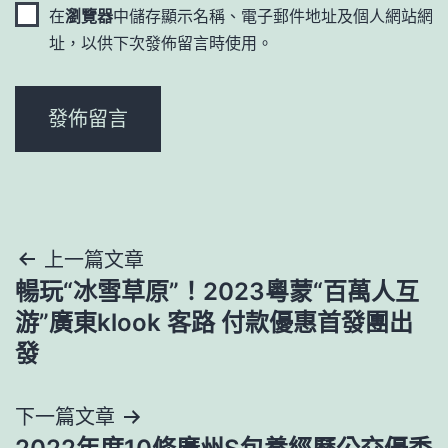
在
瀏覽器
中儲存顯示名稱、電子郵件地址及個人網站網
址，以供下次發佈留言時使用。
文
上一篇文章
暢玩“冰雪草原”！2023粵蒙“百萬人互
章
游”廣東klook 客路 付款優惠首發團出
導
發
覽
下一篇文章