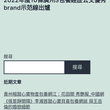
2022年度10條廣州S包養經歷公交優秀
brand示范線出爐
搜尋
搜尋
近期文章
貴州榕甜心寶物查包養網江：花田間 秀艷服_中國網
《很是靜間隔》李湘首甜心寶貝喜包養網談 與王岳
倫的婚戀細節