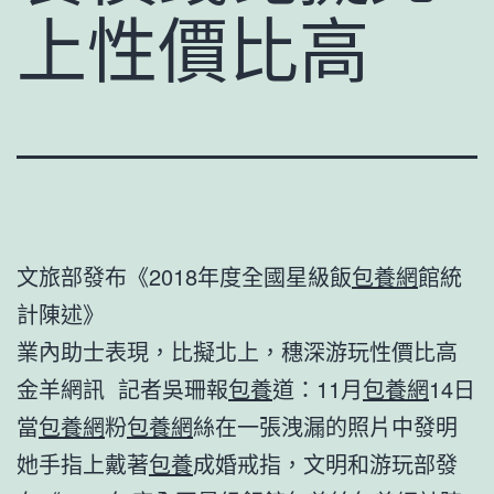
上性價比高
文旅部發布《2018年度全國星級飯
包養網
館統
計陳述》
業內助士表現，比擬北上，穗深游玩性價比高
金羊網訊 記者吳珊報
包養
道：11月
包養網
14日
當
包養網
粉
包養網
絲在一張洩漏的照片中發明
她手指上戴著
包養
成婚戒指，文明和游玩部發