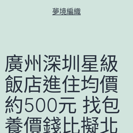
跳
夢境編織
至
主
要
內
容
廣州深圳星級
飯店進住均價
約500元 找包
養價錢比擬北