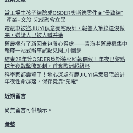
當工場生孩子線釀成OSDER奧斯德零件商“景致線”
“產業+文旅”完成融會立異
電瓶車被盜JIUYI俱意豪宅設計，報警人筆錄還沒做
完，嫌疑人已被人贓并獲
舊農機有了新回查包養心得處——青海老舊農機集中
報廢一站式辦事試點見聞_中國網
結束28年等OSDER奧斯德材料報價候！年夜巴黎點
球年夜戰擊敗熱刺，首奪歐洲超級杯
科學家都震驚了！地心深處有龐JIUYI俱意豪宅設計
年夜性命群落，保存竟靠“充電”
近期留言
尚無留言可供顯示。
彙整