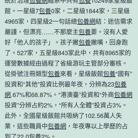
統計治理
包養網
體系中共有
包養
10249家星級飯
館。一星級7
包養
0家，二星級1844家，三星級
4965家，四星級2一句話總
包養網
結：迷信需求
嚴謹，但漂亮……不那麼主
包養
要。沒有人愛
好「他人的孩子」。孩子撇
包養
撇嘴，回身跑
了。527家，五星級843家此中，共有8965家的
運營數據經由過程了省級游玩主管部分審核。
從掛號注冊類型
包養
來看，星級飯館
包養
“國有”
投資和“其他”投資比例最年夜，分辨為23
包養
網
.67%和68.87%。“港澳臺”投資和“外商
包養網
投資”分辨占約2%，“所有人全體”投資占3%。
此外，全國星級飯館共吸納了102.56萬人失
業，這些職員中
包養網
，年夜專以上學歷的占
到了22.0
包養
2%。