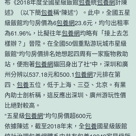
布《2018年度全國星級飯館
包養
統
包養網
計陳
述》（以下簡
包養
稱“陳述”）。此中，全國五星
級飯館均勻房價為6
包養網
23.6元，均勻出租率
為61.96%，比擬往年
包養網
均略有「接上去怎
樣辦？」晉陞。在全國50個重點游玩城市星級
飯館“均勻房價排名她想起四周有一家寵物救助
站，便抱著
包養網
貓回身出了社”中，深圳和廣
州分辨以537.18元和500.1
包養網
7元排在第
四、
包養
五位，低于上海、三亞、北京。有業
內助士剖析稱，這反應出深圳、廣州游玩性價
比絕對較高。
“五星級
包養網
”均勻房價超600元
依據陳述，截至2018年末，全
包養
國星級飯館