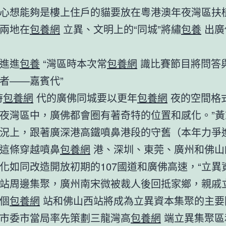
心想能夠是樓上住戶的貓要放在粵港澳年夜灣區扶
兩地在
包養網
立異、文明上的“同城”將繡
包養
出廣
進進
包養
“灣區時本次常
包養網
識比賽節目將問答
者——嘉賓代”
時
包養網
代的廣佛同城要以更年
包養網
夜的空間格
夜灣區中，廣佛都會圈有著奇特的位置和感化。”黃
況上，跟著廣深港高鐵噴鼻港段的守舊（本年力爭
這條穿越噴鼻
包養網
港、深圳、東莞、廣州和佛山
化如同改造開放初期的107國道和廣佛高速，“立異
站周邊集聚，廣州南宋微被裁人後回抵家鄉，親戚
個
包養網
站和佛山西站將成為立異資本集聚的主要
市委市當局率先策劃三龍灣高
包養網
端立異集聚區