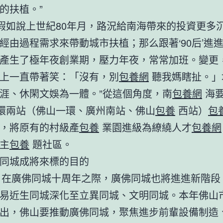
的扶植。”
假如說上世紀80年月，路況給南海帶來的投資更多
經由過程需求來帶動城市扶植；那么跟著‘90后’進
產生了極年夜創業期，壓力年夜，常常加班。變更
上一直帶著笑：「沒有，別
包養網
聽我媽瞎扯。」
涯、休閑文娛為一體。”從這個角度，南
包養網
海
環兩站（佛山一環、廣州南站、佛山
包養
西站）
包
，將原有的村級產
包養
業園進級為繚繞人才
包養網
主
包養
題社區。
同城成將來標的目的
年，在廣佛同城十周年之際，廣佛同城也將進進新階段
易近生同城深化至立異同城、文明同城。本年佛山
出，佛山要推動廣佛同城，聚焦進步前輩設備制造、c