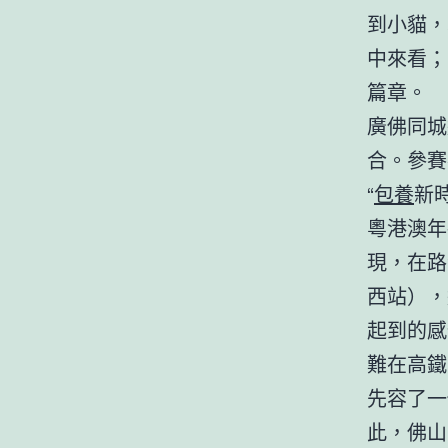
到小貓，
中來看；
篇章。
廣佛同城
合。參賽
“
包養
新
粵港澳年
現，在路
西站），
起到的感
難在高鐵
先容了一
此，佛山