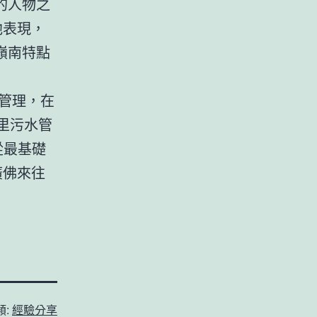
的人物之
他表現，
嶺南特點
。
管理，在
里污水管
從最基礎
廣佛來往
類:
經驗分享