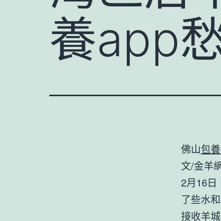
養app愁
佛山
包養
文/金羊
2月16
了些水和
接收羊城