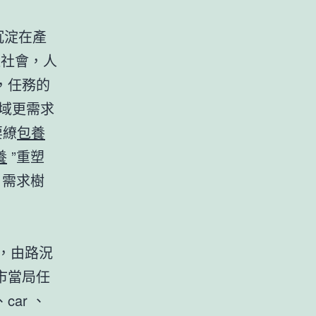
沉淀在產
進社會，人
，任務的
域更需求
要繚
包養
養
”重塑
需求樹
，由路況
市當局任
ar 、