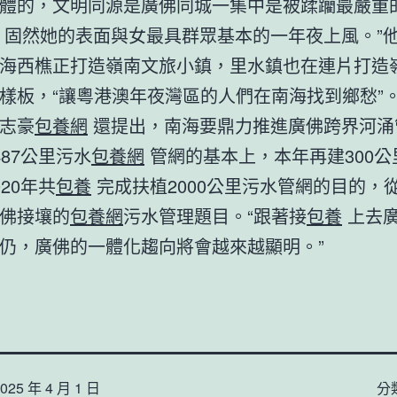
體的，文明同源是廣佛同城一集中是被蹂躪最嚴重
固然她的表面與女最具群眾基本的一年夜上風。”
海西樵正打造嶺南文旅小鎮，里水鎮也在連片打造
樣板，“讓粵港澳年夜灣區的人們在南海找到鄉愁”
志豪
包養網
還提出，南海要鼎力推進廣佛跨界河涌
487公里污水
包養網
管網的基本上，本年再建300公
20年共
包養
完成扶植2000公里污水管網的目的，
佛接壤的
包養網
污水管理題目。“跟著接
包養
上去
仍，廣佛的一體化趨向將會越來越顯明。”
025 年 4 月 1 日
分