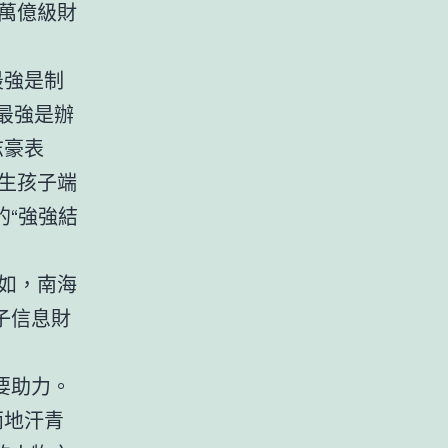
萬億級財
最強是制
最強是辦
志豪表
生孩子端
“強強結
如，南海
子信息財
。
要助力。
兩地汗青