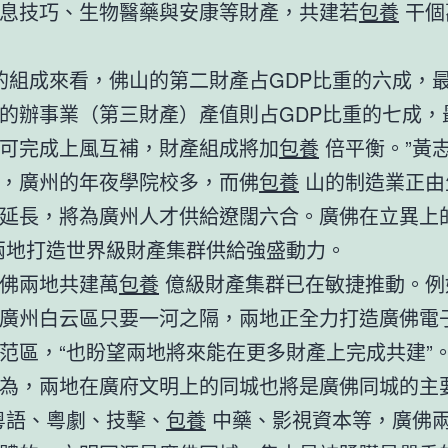
息技巧、生物醫藥與安康等財產，共建若
包養
干個
P的組成來看，佛山的第二財產占GDP比重的六成，
的辦事業（第三財產）產值則占GDP比重的七成，
可完成上風互補，財產組成將加
包養
倍平衡。”黃
，廣州的年夜學院校多，而佛
包養
山的制造業正由
延長，將為廣州人才供給遼闊六合。廣佛在立異上的
兩地打造世界級財產集群供給強盛動力。
佛兩地共建萬
包養
億級財產集群已在敏捷推動。例
廣州白云區只要一河之隔，兩地正全力打造廣佛電
范區，“也盼望兩地將來能在更多財產上完成共建”
為，兩地在廣府文明上的同城也將是廣佛同城的主
粵語、粵劇、技擊、
包養
中藥、影視資本等，廣佛