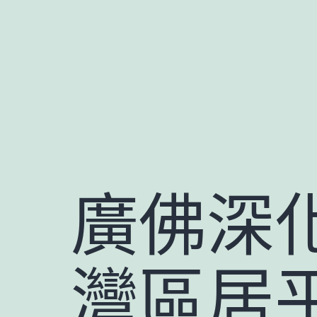
跳
至
主
要
內
容
廣佛深
灣區居