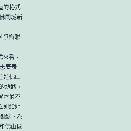
植的格式
佛同城新
與爭辯聯
式來看。
志豪表
進進佛山
的線路，
資本最不
立即給她
關鍵。為
和佛山國