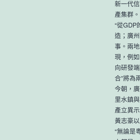
新一代信
產集群。
“從GD
造；廣州
事。兩地
現，例如
向研發端
合”將為
今朝，廣
里水鎮與
產立異示
黃志豪以
“無論是