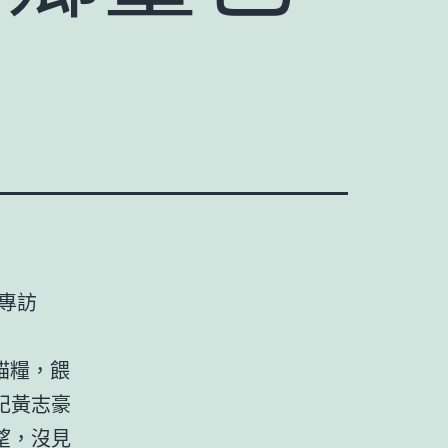
專訪
貓糧，餵
記黃志豪
望，沒見