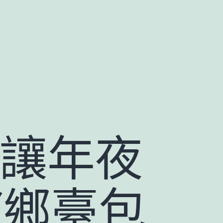
 讓年夜
“鄉臺包