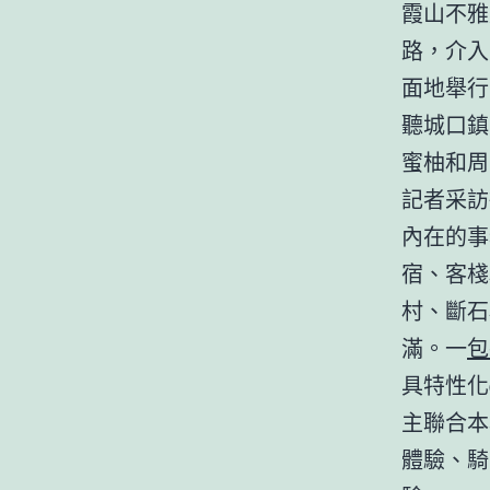
霞山不雅
路，介入
面地舉行
聽城口鎮
蜜柚和周
記者采訪
內在的事
宿、客棧
村、斷石
滿。一
包
具特性化
主聯合本
體驗、騎