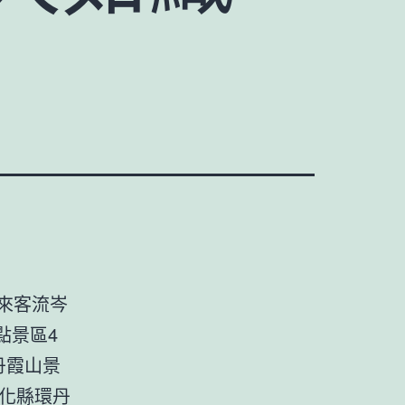
來客流岑
點景區4
丹霞山景
仁化縣環丹