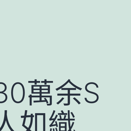
0萬余S
人如織