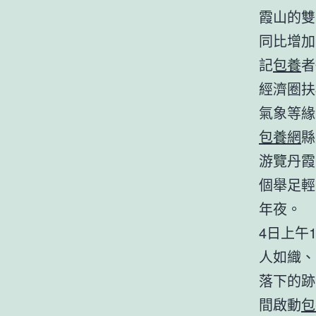
霞山的雙
同比增加
記
包養
者
經濟圈扶
氣象等緣
包養網
縣
游覽丹霞
個舉足輕
年夜。
4日上午
人如織、
落下的跡
間啟動
包