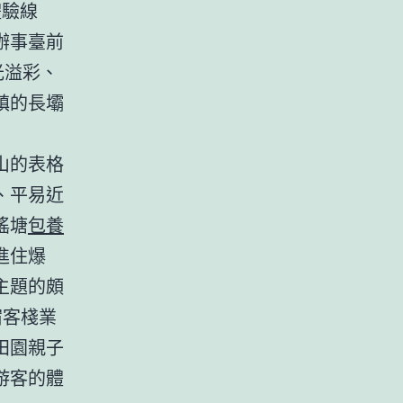
體驗線
辦事臺前
光溢彩、
鎮的長壩
山的表格
、平易近
瑤塘
包養
進住爆
主題的頗
宿客棧業
田園親子
游客的體