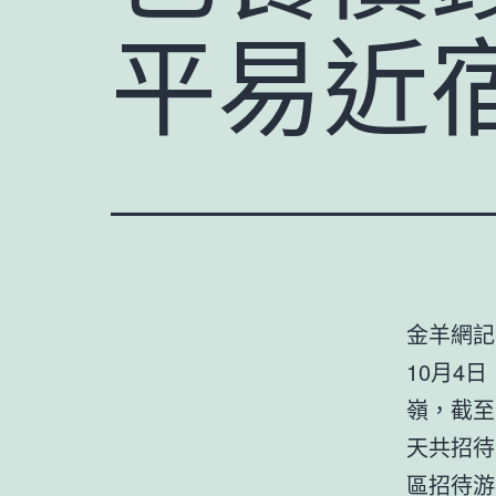
平易近
金羊網記
10月4
嶺，截至
天共招待
區招待游客