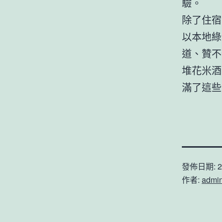
驗。
除了住宿
以本地綠
道、贊不
堆花米酒
滿了這些
發佈日期:
2
作者:
admi