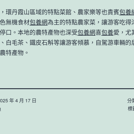
，環丹霞山區域的特點菜館、農家樂等也貴賓
包養
色無機食材
包養網
為主的特點農家菜，讓游客吃得
停口。本地的農特產物也深受
包養網
喜
包養
愛，尤
、白毛茶、鐵皮石斛等讓游客傾慕，自駕游車輛的
農特產物。
025 年 4 月 17 日
分
n
標