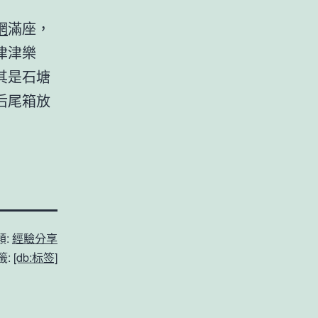
網
滿座，
津津樂
其是石塘
后尾箱放
類:
經驗分享
籤:
[db:标签]