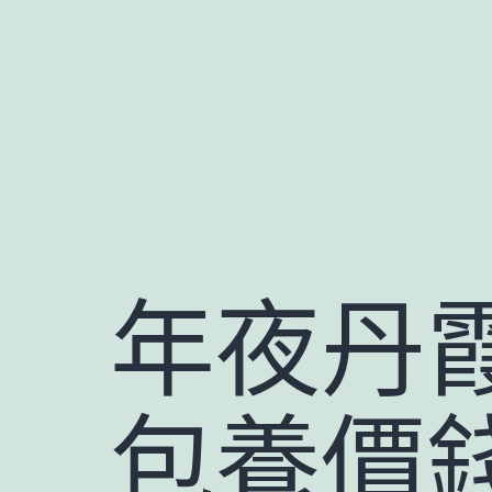
跳
至
主
要
內
容
年夜丹
包養價