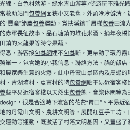
光線、白色村落游、綠水青山游等7條游玩不雅光
當救助站門
包養網
面狹小又老舊，外頭冷冷僻清。
的“豐產”節慶
包養
運動，賞扶溪鎮千層梯
包養
田流
的赤軍長征故事、品石塘鎮的堆花米酒、摘年夜橋
田鎮的火龍果等時令果蔬。
得悉，游客接
包養網
連不
包養
斷，更帶動了環丹霞
務單一，包含她的小我信息、聯絡方法、貓的飯店
和農家樂生意的火爆，此中丹霞山景區內及周邊的
村、青湖塘村、夏富村的特
包養網
點平易近宿客棧
養
些平易近宿客棧以天然生
包養
態、音樂休閑等為
design，很是合適時下流客的花費“胃口”。平易近
地的丹霞山文明、農耕文明等，展開紅豆手工坊、
交運動等運動，既激活了村落文明基因，又豐盛了