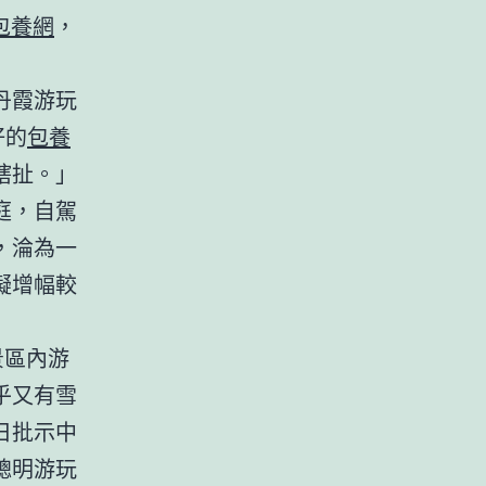
包養網
，
丹霞游玩
好的
包養
瞎扯。」
庭，自駕
，淪為一
擬增幅較
景區內游
乎又有雪
日批示中
聰明游玩