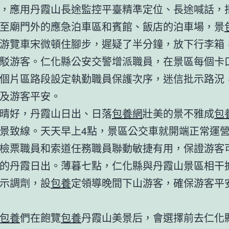
，應用丹霞山長途監控平臺精準定位、長途喊話，
至廟門外的應急泊車區和賓館、飯店的泊車場，景
游覽車宋微頓住腳步，遲疑了半分鐘，放下行李箱
駁游客。仁化縣公安交警增派職員，在景區每個卡
個片區路段設定執勤職員保護次序，迷信批示路況
及游客平安。
晴好，丹霞山日出、日落
包養網
壯美的景不雅成
包
景致線。天天早上4點，景區公交車就開端正常運
檢票職員和索道任務職員聯動敏捷有用，保證游客
的丹霞日出。薄暮七點，仁化縣與丹霞山景區相干
示調劑，設
包養
定領導晚間下山游客，確保游客平
包養
們在飽覽
包養
丹霞山美景后，會選擇前去仁化