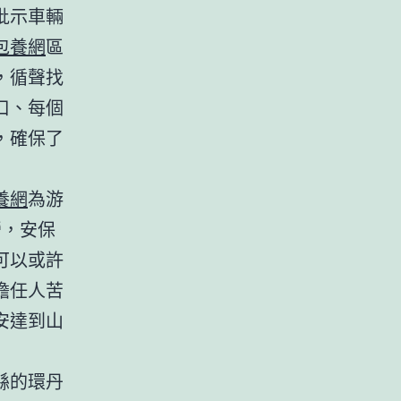
批示車輛
包養網
區
，循聲找
口、每個
，確保了
養網
為游
營，安保
可以或許
擔任人苦
安達到山
縣的環丹