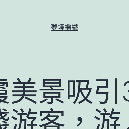
夢境編織
霞美景吸引3
錢游客，游