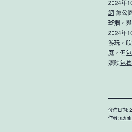
2024
網
薰公
斑斕，與
2024
游玩，欣
庭，但
包
照映
包養
發佈日期:
2
作者:
admi