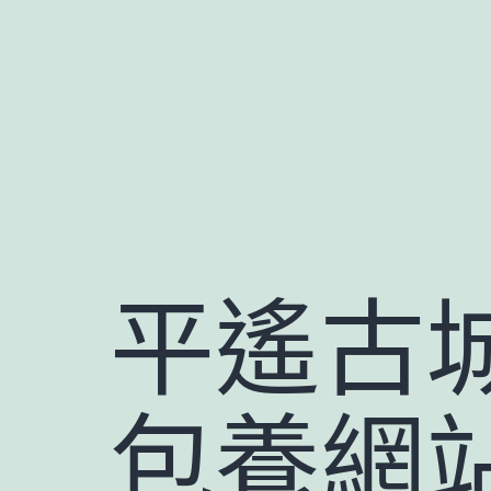
跳
至
主
要
內
容
平遙古
包養網