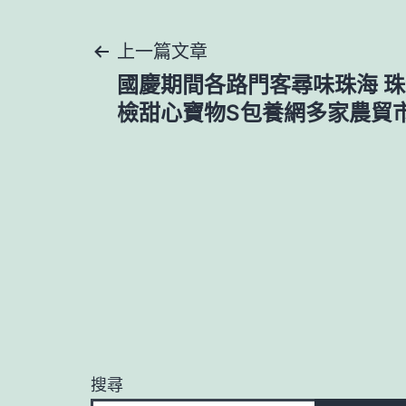
文
上一篇文章
國慶期間各路門客尋味珠海 
章
檢甜心寶物S包養網多家農貿
導
覽
搜尋