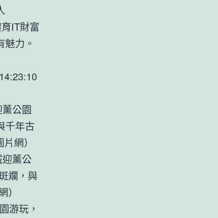
人
育IT財富
有魅力。
14:23:10
迎薰公園
與千年古
圖片網）
城迎薰公
斑斕，與
網）
公園游玩，