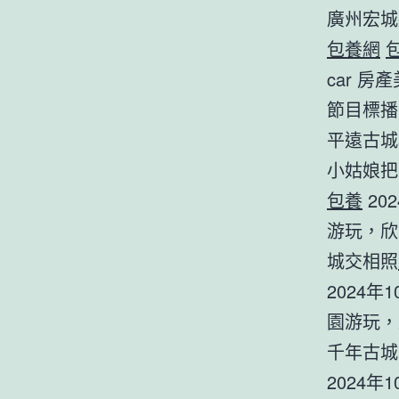
廣州宏城
包養網
car 
節目標播
平遠古城
小姑娘
包養
20
游玩，欣
城交相照
2024
園游玩，
千年古城
2024