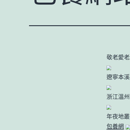
敬老愛老
遼寧本溪
浙江溫州
年夜地叢
包養網