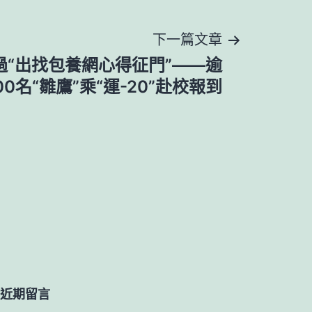
下一篇文章
過“出找包養網心得征門”——逾
00名“雛鷹”乘“運-20”赴校報到
近期留言