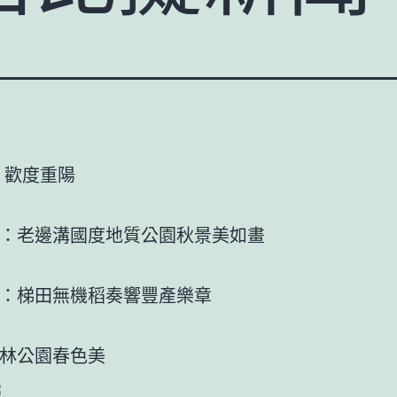
 歡度重陽
：老邊溝國度地質公園秋景美如畫
：梯田無機稻奏響豐產樂章
林公園春色美