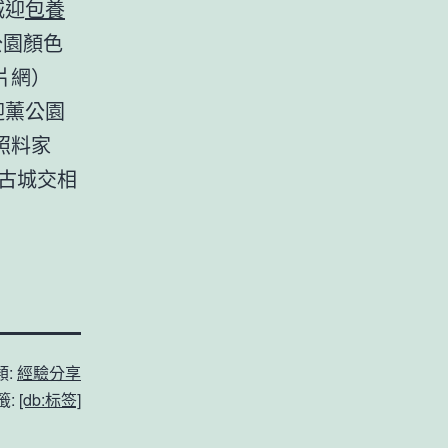
城迎
包養
公園顏色
片網）
迎薰公園
照料家
古城交相
類:
經驗分享
籤:
[db:标签]