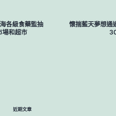
珠海各級食藥監抽
懷揣藍天夢想通
市場和超市
3
近期文章