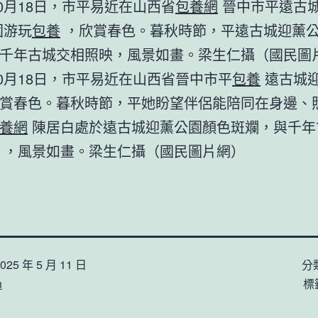
年10月18日，市平易近在山西省
包養網
晉中市平遠古
園游玩
包養
，欣賞春色。暮秋時節，平遠古城迎薰
千年古城交相照映，風景如畫。梁生仁攝（國民圖
年10月18日，市平易近在山西省晉中市平
包養
遠古城
賞春色。暮秋時節，平她盼望伴侶能陪同在身邊、
養網
陳居白處於遠古城迎薰公園顏色斑斕，與千年
，風景如畫。梁生仁攝（國民圖片網）
025 年 5 月 11 日
分
n
標