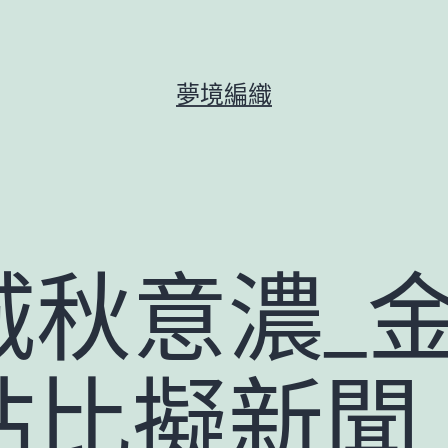
夢境編織
城秋意濃_
站比擬新聞