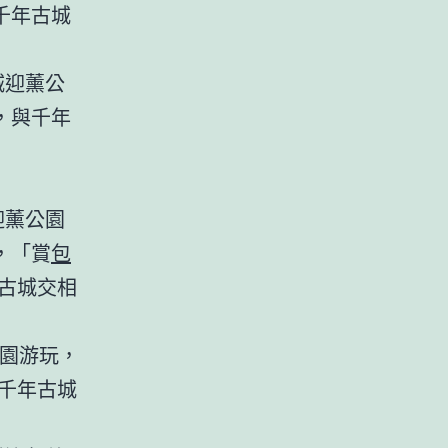
千年古城
城迎薰公
，與千年
迎薰公園
，「賞
包
古城交相
公園游玩，
千年古城