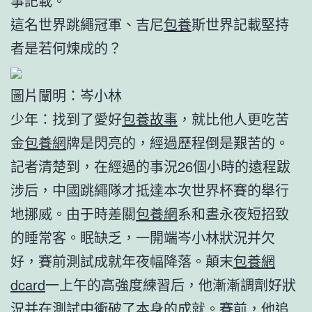
事記載。
這名世界跳繩冠軍、吉尼
包養
斯世界記載堅持
者是若何煉成的？
圖片闡明：岑小林
少年：找到了愛好
包養故事
，就比他人更吃苦
金
包養網
牌是閃亮的，經過歷程倒是艱苦的。
記者清楚到，在經過的事況26個小時的遠程跋
涉后，中國跳繩隊才抵達本次世界杯賽的舉行
地挪威。由于時差關
包養網
系和晝永夜短招致
的睡常客。眠缺乏，一開端岑小林狀況并欠
好，賽前測試成就年夜幅降落。顛末
包養網
dcard
一上午的高強度練習后，他漸漸調劑好狀
況并在測試中衝破了本身的成就。賽前，他追