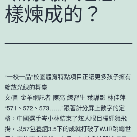
樣煉成的？
“一校一品”校園體育特點項目正讓更多孩子擁有
綻放光線的舞臺
文/圖 金羊網記者 陳亮 練習生 葉驊影 林佳萍
“571、572、573……”跟著計分屏上數字的定
格，中國選手岑小林結束了炫人眼目標繩舞飛
揚，以57
包養網
3.5下的成就打破了WJR跳繩世