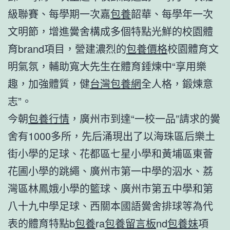
級聯賽、每學期一次嘉
包養
韶華、每學年一次
文明節，增進黌舍構成多個特點光鮮的校園體
育brand項目，營建濃烈的
包養價格
校園體育文
明氣氛，輔助寬大先生在體育錘煉中“享用樂
趣，加強體質，健
台灣包養網
全人格，鍛煉意
志”。
今朝
包養行情
，廣州市到達“一校一品”請求的黌
舍有1000多所，先后涌現出了以海珠區后樂土
街小學的足球、花都區七星小學和黃埔區東薈
花圃小學的跳繩、廣州市第一中學的泅水、荔
灣區林鳳娥小學的籃球、廣州市第五中學和第
八十九中學足球、西關本國語黌舍排球等為代
表的體育特點b
包養
ra
包養留言板
nd
包養妹
項