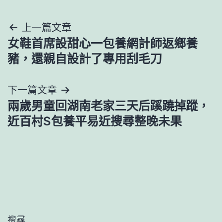
文
上一篇文章
女鞋首席設甜心一包養網計師返鄉養
章
豬，還親自設計了專用刮毛刀
導
下一篇文章
覽
兩歲男童回湖南老家三天后蹊蹺掉蹤，
近百村S包養平易近搜尋整晚未果
搜尋