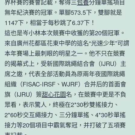
界杯賽的賽會記載，奪得三
包養
分鐘單搖項目
無年紀決賽的冠軍。單腳573.5下，雙腳就是
1147下，相當于每秒跳了6.37下！
這也是岑小林本次競賽中收獲的第20個冠軍。
來自廣州花都區花東中學的這名“光速少年”可謂
本年賽場上最刺眼的明星之一。他不只在競賽
的揭幕式上，受新國際跳繩結合會（IJRU）主
席之邀，代表全部活動員為原兩年夜國際跳繩
組織（FISAC-IRSF、WJRF）合并后的首面會
旗（IJRU）簽
甜心花園
名，在競賽中更是不負
眾看，表示驚人，終極在2*30秒雙搖接力、
2*60秒交互繩接力、三分鐘單搖、4*30秒單搖
接力等20個項目中霸氣奪冠，并打破了五項賽