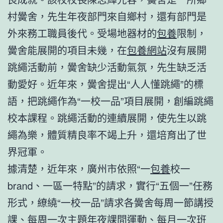
村黌舍，先生年夜部門來自鄉村，還有部門是
外來務工職員後代。受場地器材的
包養
限制，
黌舍能展開的項目未幾，在
包養網站
沒有展開
跳繩活動前，黌舍缺少活動氣氛，先生缺乏活
動愛好。近年來，黌舍提出“人人懂跳繩”的標
語，把跳繩作為“一校一品”項目展開，創編跳繩
校本課程。跳繩活動的連續展開，使先生以跳
繩為樂，體質精良率不竭上升，還培育出了世
界冠軍。
據清楚，近年來，廣州市依照“一
包養
校一
brand、一區一特點”的請求，實行“五個一”任務
形式，繚繞“一校一品”請求各黌舍每周一節講授
課、每周一次主題年夜課間運動、每月一次班