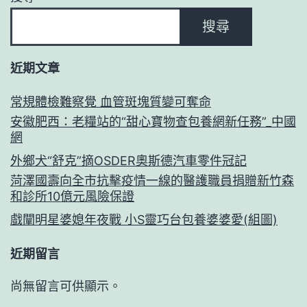
搜尋
近期文章
常規體檢難察覺 血管斑塊質變可奪命
安徽肥西：老糧站的“甜心寶物查包養網新任務”_中國
網
外鄉犬“舒克”摘OSDER奧斯德汽車零件冠記
菏澤國壽向全市抗擊疫情一線的醫護職員捐贈新竹森
和診所10億元風險保證
戲闡明星婆媳年夜戰 小S靈巧台包養婆婆愛(組圖)
近期留言
尚無留言可供顯示。