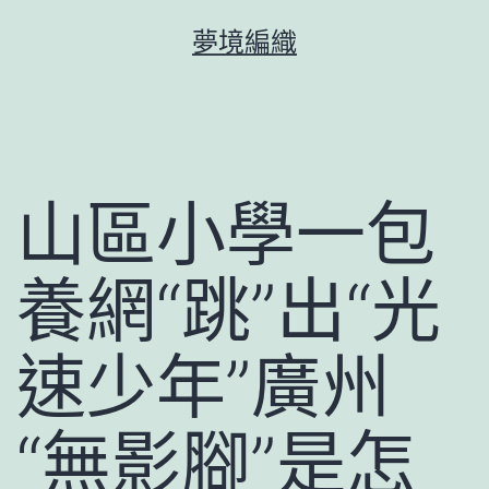
跳
夢境編織
至
主
要
內
容
山區小學一包
養網“跳”出“光
速少年”廣州
“無影腳”是怎