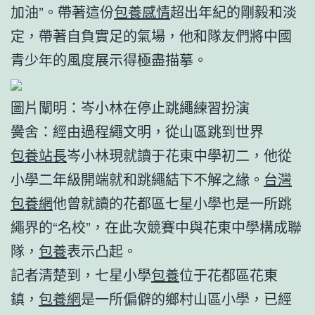
加油”。帶著這份
包養感情
超出年紀的剛毅和淡
定，帶著自負實足的氣場，他和隊友們將中國
青少年的風度展示得極盡描摹。
圖片闡明：岑小林在停止跳繩練習扮演
黌舍：經由過程繩文明，從山區跳到世界
包養站長
岑小林現就讀于花東中學初二，他從
小學二年級開端就和跳繩結下不解之緣。
台灣
包養網
他曾就讀的花都區七星小學也是一所跳
繩界的“名校”，在此次競賽中與花東中學構成聯
隊，
包養
表示凸起。
記者清楚到，七星小學
包養
位于花都區花東
鎮，
包養網
是一所偏僻的鄉村山區小學，已經