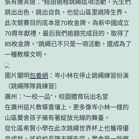
張有連笑道：“經由過程跳繩這項活動，先生們
跳出出色，跳出自負，也從山區里跳降生界。
此次競賽目的底本是70枚金牌，為新中國成立
70周年獻禮，最后我們逾額完成目的，取得了
85枚金牌。”跳繩已不只是一項活動，還成為了
一種教導文明。
圖片闡明
包養網
：岑小林在停止跳繩練習扮演
（跳繩隊隊員練習）
廣州：“一校一品”，校園體育玩出名堂
在廣州這片教導膏壤上，更多像岑小林一樣的
山區黌舍孩子擁有著綻放光線的舞臺。
從化區希賢小學在此次跳繩世界杯上也獲得優
良成就。該校校長陳志輝先容，黌舍是一所鄉