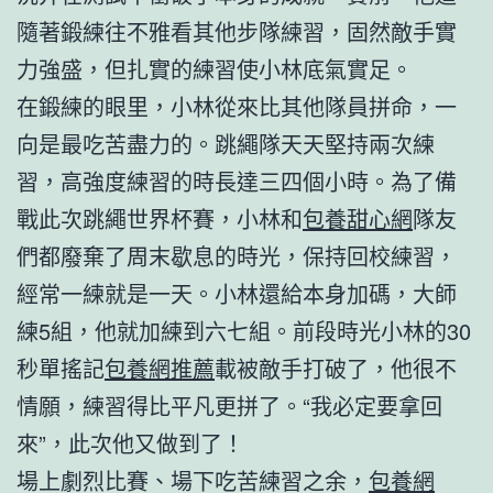
隨著鍛練往不雅看其他步隊練習，固然敵手實
力強盛，但扎實的練習使小林底氣實足。
在鍛練的眼里，小林從來比其他隊員拼命，一
向是最吃苦盡力的。跳繩隊天天堅持兩次練
習，高強度練習的時長達三四個小時。為了備
戰此次跳繩世界杯賽，小林和
包養甜心網
隊友
們都廢棄了周末歇息的時光，保持回校練習，
經常一練就是一天。小林還給本身加碼，大師
練5組，他就加練到六七組。前段時光小林的30
秒單搖記
包養網推薦
載被敵手打破了，他很不
情願，練習得比平凡更拼了。“我必定要拿回
來”，此次他又做到了！
場上劇烈比賽、場下吃苦練習之余，
包養網