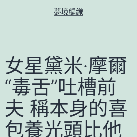
跳
夢境編織
至
主
要
內
容
女星黛米·摩爾
“毒舌”吐槽前
夫 稱本身的喜
包養光頭比他