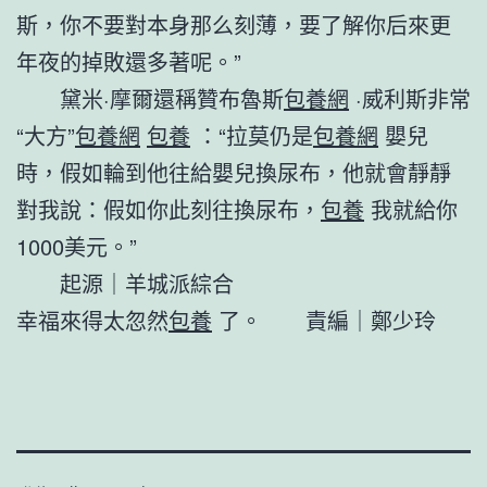
斯，你不要對本身那么刻薄，要了解你后來更
年夜的掉敗還多著呢。”
黛米·摩爾還稱贊布魯斯
包養網
·威利斯非常
“大方”
包養網
包養
：“拉莫仍是
包養網
嬰兒
時，假如輪到他往給嬰兒換尿布，他就會靜靜
對我說：假如你此刻往換尿布，
包養
我就給你
1000美元。”
起源｜羊城派綜合
幸福來得太忽然
包養
了。 責編｜鄭少玲