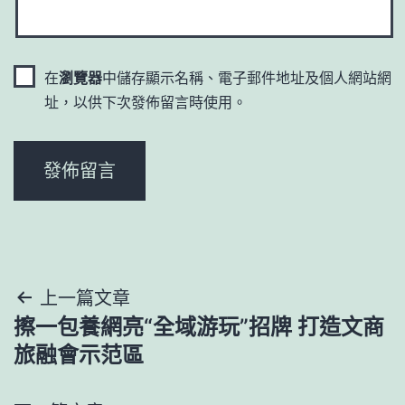
在
瀏覽器
中儲存顯示名稱、電子郵件地址及個人網站網
址，以供下次發佈留言時使用。
文
上一篇文章
擦一包養網亮“全域游玩”招牌 打造文商
章
旅融會示范區
導