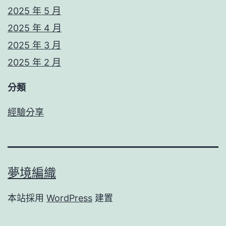
2025 年 5 月
2025 年 4 月
2025 年 3 月
2025 年 2 月
分類
經驗分享
夢境編織
本站採用
WordPress
建置