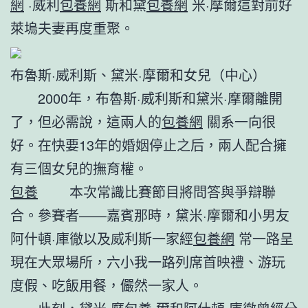
網
·威利
包養網
斯和黛
包養網
米·摩爾這對前好
萊塢夫妻再度重聚。
布魯斯·威利斯、黛米·摩爾和女兒（中心）
2000年，布魯斯·威利斯和黛米·摩爾離開
了，但必需說，這兩人的
包養網
關系一向很
好。在快要13年的婚姻停止之后，兩人配合擁
有三個女兒的撫育權。
包養
本次常識比賽節目將問答與爭辯聯
合。參賽者——嘉賓那時，黛米·摩爾和小男友
阿什頓·庫徹以及威利斯一家經
包養網
常一路呈
現在大眾場所，六小我一路列席首映禮、游玩
度假、吃飯用餐，儼然一家人。