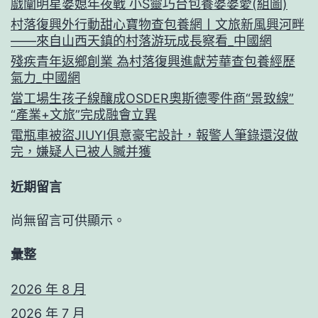
戲闡明星婆媳年夜戰 小S靈巧台包養婆婆愛(組圖)
村落復興外行動甜心寶物查包養網丨文旅新風興河畔
——來自山西天鎮的村落游玩成長察看_中國網
殘疾青年返鄉創業 為村落復興進獻芳華查包養經歷
氣力_中國網
當工場生孩子線釀成OSDER奧斯德零件商“景致線”
“產業+文旅”完成融會立異
電瓶車被盜JIUYI俱意豪宅設計，報警人筆錄還沒做
完，嫌疑人已被人贓并獲
近期留言
尚無留言可供顯示。
彙整
2026 年 8 月
2026 年 7 月