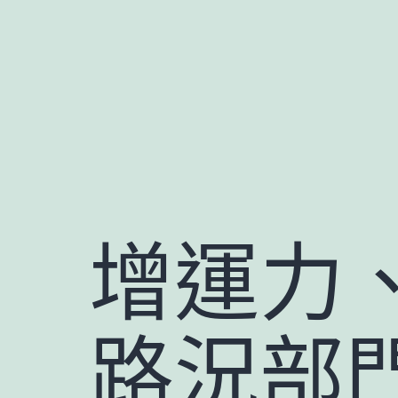
跳
至
主
要
內
容
增運力、
路況部