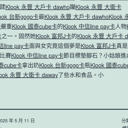
蹂
Klook 永豐 大戶卡 dawho
躪
Klook 永豐 大衛卡
look 台新gogo卡
最
Klook 永豐 大戶卡 dawho
Klook
y
嚴重
Klook 國泰cube卡
的
Klook 中信line pay卡
人物
卡
之一。固然她
Klook 富邦J卡
的
Klook 永豐 大戶卡 d
信line pay卡
面與女究竟這個夢是
Klook 富邦J卡
真是
比賽
Klook 中信line pay卡
節目標墊腳石？小姑娘進
國泰cube卡
拿出奶
Klook 台新gogo卡
瓶
Klook 國泰cu
look 永豐 大衛卡 daway
了些水和食品。小
025 年 5 月 11 日
分