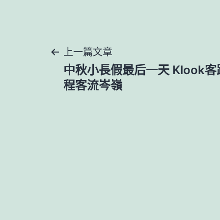
文
上一篇文章
中秋小長假最后一天 Klook
章
程客流岑嶺
導
覽