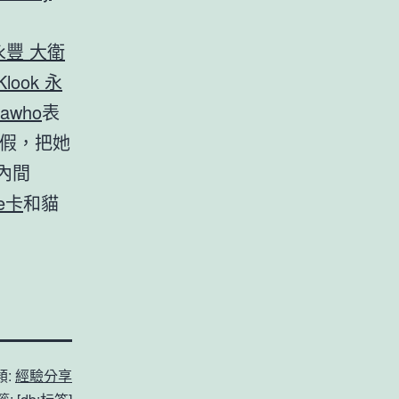
 永豐 大衛
Klook 永
awho
表
假，把她
內間
be卡
和貓
類:
經驗分享