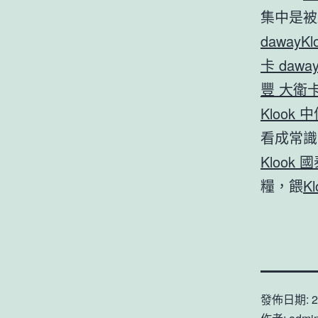
集中是被
daway
K
卡 dawa
豐 大衛
Klook 中
看成常識
Klook 
糧，餵
K
發佈日期:
2