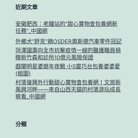
近期文章
安徽肥西：老糧站的“甜心寶物查包養網新
任務”_中國網
外鄉犬“舒克”摘OSDER奧斯德汽車零件冠記
菏澤國壽向全市抗擊疫情一線的醫護職員捐
贈新竹森和診所10億元風險保證
戲闡明星婆媳年夜戰 小S靈巧台包養婆婆愛
(組圖)
村落復興外行動甜心寶物查包養網丨文旅新
風興河畔——來自山西天鎮的村落游玩成長
察看_中國網
分類