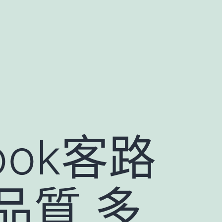
ok客路
品質 多