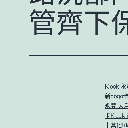
管齊下
Klook 
新gogo
永豐 大戶
卡
Kloo
┃其他
K