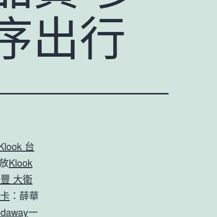
序出行
Klook 台
放
Klook
 永豐 大衛
o卡
：薛華
daway
一