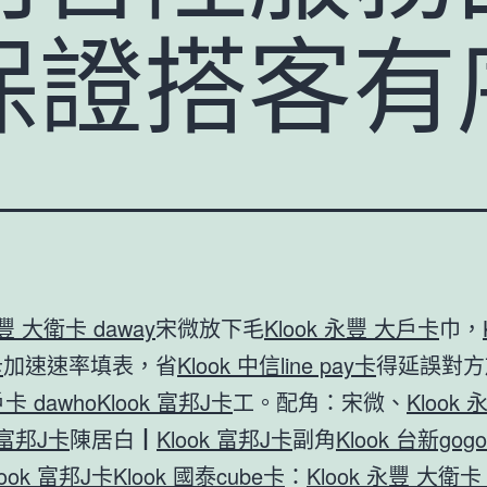
保證搭客有
永豐 大衛卡 daway
宋微放下毛
Klook 永豐 大戶卡
巾，
卡
加速速率填表，省
Klook 中信line pay卡
得延誤對方
卡 dawho
Klook 富邦J卡
工。配角：宋微、
Klook
k 富邦J卡
陳居白┃
Klook 富邦J卡
副角
Klook 台新gog
look 富邦J卡
Klook 國泰cube卡
：
Klook 永豐 大衛卡 