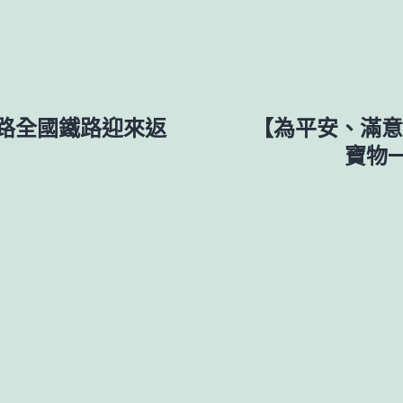
客路全國鐵路迎來返
【為平安、滿意
寶物