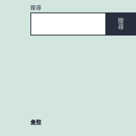
搜尋
搜
尋
彙整